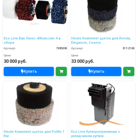
Eco Line Вал Люкс-4/Классик-4 в
Heute Комплект щеток для Ronda,
сборе
Elegance, Cosmo
Артикул
7895890
Артикул
017-2160
Цена
Цена
30 000 руб.
33 000 руб.
Купить
Купить
Heute Комплект щеток для Polifix 1
Eco Line Купюроприемник с
Bar
укладчиком купюр