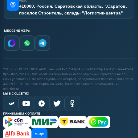
Адрес
410000, Россия, Саратовская область, г.Саратов,
поселок Строитель, склады "Логистик-центра"
МЕССЕНДЖЕРЫ
2017-2025 © ООО "ШОП АВД". Внешний вид товаров и комплектация могут изменяться
производителем. Сайт носит исключительно информационный характер и ни при
каких условиях не является публичной офертой, определяемой положениями Статьи
437 (2) ГК РФ. Заполняя формы на сайте, Вы подтверждаете возможность их
обработки.
МЫ В СОЦСЕТЯХ
ПРИНИМАЕМ К ОПЛАТЕ
С НДС