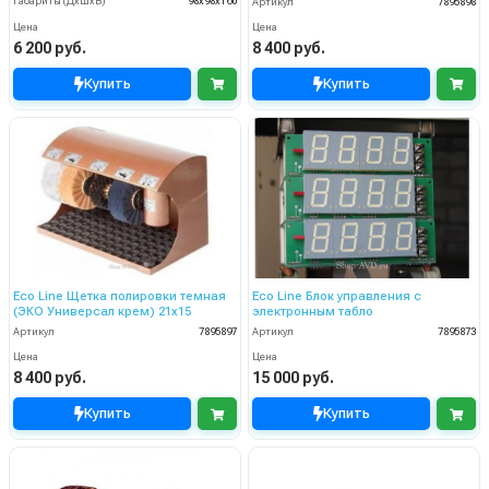
Габариты (ДхШхВ)
98х98х160
Артикул
7895898
Цена
Цена
6 200 руб.
8 400 руб.
Купить
Купить
Eco Line Щетка полировки темная
Eco Line Блок управления с
(ЭКО Универсал крем) 21х15
электронным табло
Артикул
7895897
Артикул
7895873
Цена
Цена
8 400 руб.
15 000 руб.
Купить
Купить