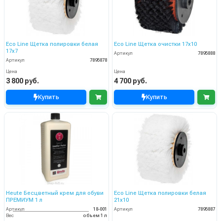
Eco Line Щетка полировки белая
Eco Line Щетка очистки 17х10
17х7
Артикул
7895888
Артикул
7895878
Цена
Цена
3 800 руб.
4 700 руб.
Купить
Купить
Heute Бесцветный крем для обуви
Eco Line Щетка полировки белая
ПРЕМИУМ 1 л
21х10
Артикул
18-001
Артикул
7895887
Вес
объем 1 л