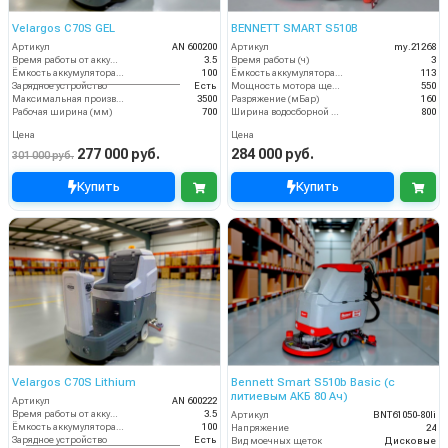
Velargos C70S GEL
BENNETT SMART S510B
Артикул
AN 600200
Артикул
my.21268
Время работы от аккумуляторов (ч)
3.5
Время работы (ч)
3
Ёмкость аккумулятора (Ач)
100
Ёмкость аккумулятора (Ач)
113
Зарядное устройство
Есть
Мощность мотора щеток
550
Максимальная производительность (кв.м/час)
3500
Разряжение (мБар)
160
Рабочая ширина (мм)
700
Ширина водосборной рейки
800
Цена
Цена
277 000 руб.
284 000 руб.
301 000 руб.
Купить
Купить
Velargos C70S Lithium
Bennett Smart S510b Basic (с
литиевым АКБ 80 Ач)
Артикул
AN 600222
Время работы от аккумуляторов (ч)
3.5
Артикул
BNT61050-80li
Ёмкость аккумулятора (Ач)
100
Напряжение
24
Зарядное устройство
Есть
Вид моечных щеток
Дисковые