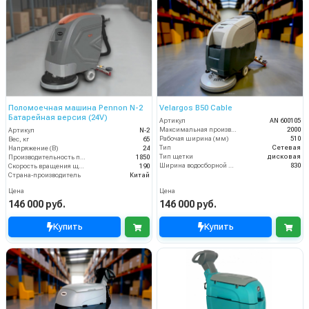
Поломоечная машина Pennon N-2
Velargos B50 Cable
Батарейная версия (24V)
Артикул
AN 600105
Максимальная производительность (кв.м/час)
2000
Артикул
N-2
Рабочая ширина (мм)
510
Вес, кг
65
Тип
Сетевая
Напряжение (В)
24
Тип щетки
дисковая
Производительность по площади (м2/ч)
1850
Ширина водосборной рейки
830
Скорость вращения щётки (об/мин)
190
Страна-производитель
Китай
Цена
Цена
146 000 руб.
146 000 руб.
Купить
Купить