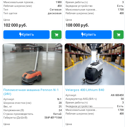
Максимальная производительность (кв.м/час)
1900
Время работы (ч)
3
Рабочая ширина (мм)
450
Зарядное устройство
Есть
Тип
Сетевая
Максимальная производительность (кв.м/час)
1700
Тип щетки
дисковая
Рабочая ширина (мм)
400
Цена
Цена
102 000 руб.
108 000 руб.
Купить
Купить
Поломоечная машина Pennon N-1
Velargos 400 Lithium B40
(24V)
Артикул
AN 600450
Аккумулятор АКБ (В/А·ч)
50
Артикул
N-1
Время работы (ч)
3
Ширина очистки (см)
28
Зарядное устройство
Есть
Вес, кг
29
Максимальная производительность (кв.м/час)
1700
Напряжение (В)
24
Рабочая ширина (мм)
400
Страна-производитель
Китай
Габариты (ДхШхВ)
584*401*1044
Цена
Цена