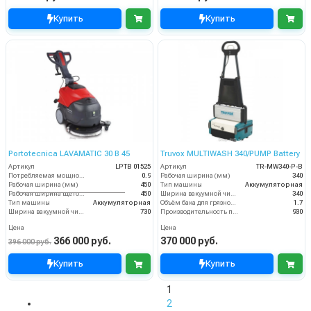
Купить
Купить
Portotecnica LAVAMATIC 30 B 45
Truvox MULTIWASH 340/PUMP Battery
Артикул
LPTB 01525
Артикул
TR-MW340-P-B
Потребляемая мощность (кВт)
0.9
Рабочая ширина (мм)
340
Рабочая ширина (мм)
450
Тип машины
Аккумуляторная
Рабочая ширина щеток (мм)
450
Ширина вакуумной чистки (мм)
340
Тип машины
Аккумуляторная
Объём бака для грязной воды (пыли) (л)
1.7
Ширина вакуумной чистки (мм)
730
Производительность по площади (м2/ч)
930
Цена
Цена
366 000 руб.
370 000 руб.
396 000 руб.
Купить
Купить
1
2