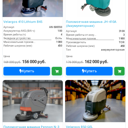
Velargos 410 Lithium B45
Поломоечная машина JH-410A
(Аккумуляторная)
Артикул
AN 600550
Аккумулятор АКБ (В/А·ч)
100
Артикул
3100
Время работы (ч)
4
Время работы от аккумуляторов (ч)
3
Зарядное устройство
Есть
Максимальная производительность (кв.м/час)
1900
Максимальная производительность (кв.м/час)
1900
Производитель
TOR
Рабочая ширина (мм)
450
Рабочая ширина (мм)
460
Тип
аккумуляторная
Цена
Цена
156 000 руб.
162 000 руб.
169 000 руб.
176 000 руб.
Купить
Купить
Поломоечная машина Pennon N-3
Velargos B50 GEL