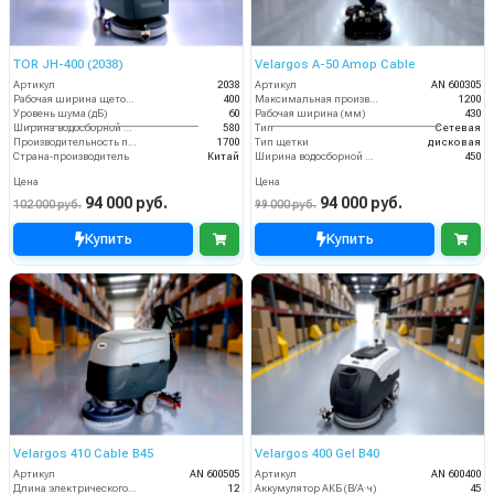
TOR JH-400 (2038)
Velargos A-50 Amop Cable
Артикул
2038
Артикул
AN 600305
Рабочая ширина щеток (мм)
400
Максимальная производительность (кв.м/час)
1200
Уровень шума (дБ)
60
Рабочая ширина (мм)
430
Ширина водосборной рейки
580
Тип
Сетевая
Производительность по площади (м2/ч)
1700
Тип щетки
дисковая
Страна-производитель
Китай
Ширина водосборной рейки
450
Цена
Цена
94 000 руб.
94 000 руб.
102 000 руб.
99 000 руб.
Купить
Купить
Velargos 410 Cable B45
Velargos 400 Gel B40
Артикул
AN 600505
Артикул
AN 600400
Длина электрического кабеля (м)
12
Аккумулятор АКБ (В/А·ч)
45