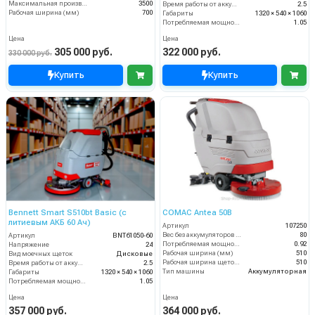
Максимальная производительность (кв.м/час)
3500
Время работы от аккумуляторов (ч)
2.5
Рабочая ширина (мм)
700
Габариты
1320 × 540 × 1060
Потребляемая мощность (кВт)
1.05
Цена
Цена
305 000 руб.
322 000 руб.
330 000 руб.
Купить
Купить
Bennett Smart S510bt Basic (с
COMAC Antea 50B
литиевым АКБ 60 Ач)
Артикул
107250
Вес без аккумуляторов (кг)
80
Артикул
BNT61050-60
Потребляемая мощность (кВт)
0.92
Напряжение
24
Рабочая ширина (мм)
510
Вид моечных щеток
Дисковые
Рабочая ширина щеток (мм)
510
Время работы от аккумуляторов (ч)
2.5
Тип машины
Аккумуляторная
Габариты
1320 × 540 × 1060
Потребляемая мощность (кВт)
1.05
Цена
Цена
357 000 руб.
364 000 руб.