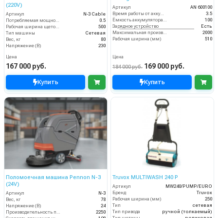
(220V)
Артикул
AN 600100
Время работы от аккумуляторов (ч)
3.5
Артикул
N-3 Cable
Ёмкость аккумулятора (Ач)
100
Потребляемая мощность (кВт)
0.5
Зарядное устройство
Есть
Рабочая ширина щеток (мм)
500
Максимальная производительность (кв.м/час)
2000
Тип машины
Сетевая
Рабочая ширина (мм)
510
Вес, кг
80
Напряжение (В)
230
Цена
Цена
167 000 руб.
169 000 руб.
184 000 руб.
Купить
Купить
Поломоечная машина Pennon N-3
Truvox MULTIWASH 240 P
(24V)
Артикул
MW240/PUMP/EURO
Бренд
Truvox
Артикул
N-3
Рабочая ширина (мм)
250
Вес, кг
78
Тип
сетевая
Напряжение (В)
24
Тип привода
ручной (толкаемый)
Производительность по площади (м2/ч)
2250
Тип щетины
роликовая