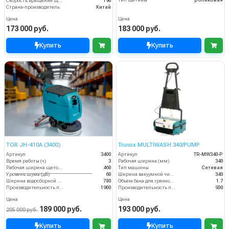
Скорость вращения щётки (об/мин)
190
Страна-производитель
Китай
Цена
Цена
173 000 руб.
183 000 руб.
Купить
Купить
TOR JH-410A (3400)
Truvox MULTIWASH 340/PUMP
Артикул
3400
Артикул
TR-MW340-P
Время работы (ч)
3
Рабочая ширина (мм)
340
Рабочая ширина щеток (мм)
460
Тип машины
Сетевая
Уровень шума (дБ)
60
Ширина вакуумной чистки (мм)
340
Ширина водосборной рейки
780
Объём бака для грязной воды (пыли) (л)
1.7
Производительность по площади (м2/ч)
1900
Производительность по площади (м2/ч)
930
Цена
Цена
189 000 руб.
193 000 руб.
205 000 руб.
Купить
Купить