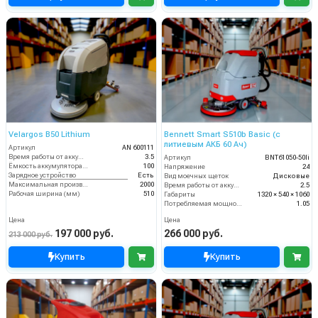
Velargos B50 Lithium
Bennett Smart S510b Basic (с
литиевым АКБ 60 Ач)
Артикул
AN 600111
Время работы от аккумуляторов (ч)
3.5
Артикул
BNT61050-50li
Ёмкость аккумулятора (Ач)
100
Напряжение
24
Зарядное устройство
Есть
Вид моечных щеток
Дисковые
Максимальная производительность (кв.м/час)
2000
Время работы от аккумуляторов (ч)
2.5
Рабочая ширина (мм)
510
Габариты
1320 × 540 × 1060
Потребляемая мощность (кВт)
1.05
Цена
Цена
197 000 руб.
266 000 руб.
213 000 руб.
Купить
Купить