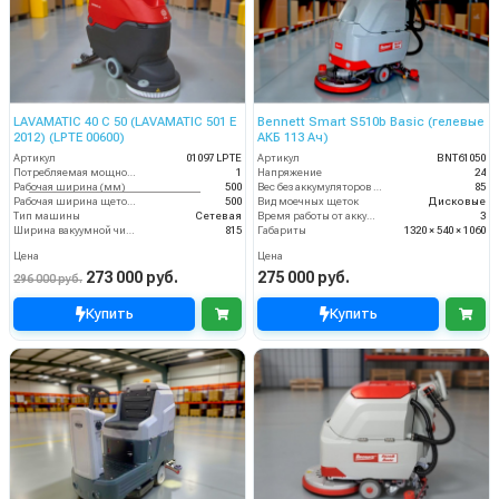
LAVAMATIC 40 C 50 (LAVAMATIC 501 E
Bennett Smart S510b Basic (гелевые
2012) (LPTE 00600)
АКБ 113 Ач)
Артикул
01097 LPTE
Артикул
BNT61050
Потребляемая мощность (кВт)
1
Напряжение
24
Рабочая ширина (мм)
500
Вес без аккумуляторов (кг)
85
Рабочая ширина щеток (мм)
500
Вид моечных щеток
Дисковые
Тип машины
Сетевая
Время работы от аккумуляторов (ч)
3
Ширина вакуумной чистки (мм)
815
Габариты
1320 × 540 × 1060
Цена
Цена
273 000 руб.
275 000 руб.
296 000 руб.
Купить
Купить