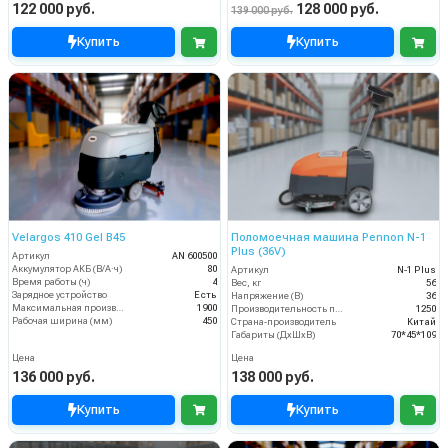
122 000 руб.
128 000 руб.
139 000 руб.
Купить
Купить
Velargos 410 Gel B45
Поломоечная машина Pennon N-1
Plus (36V)
Артикул
AN 600500
Аккумулятор АКБ (В/А·ч)
80
Артикул
N-1 Plus
Время работы (ч)
4
Вес, кг
56
Зарядное устройство
Есть
Напряжение (В)
36
Максимальная производительность (кв.м/час)
1900
Производительность по площади (м2/ч)
1250
Рабочая ширина (мм)
450
Страна-производитель
Китай
Габариты (ДхШхВ)
70*45*109
Цена
Цена
136 000 руб.
138 000 руб.
Купить
Купить