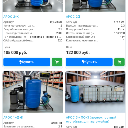
АРОС 2+K
АРОС 2Д
Артикул
my.20834
Артикул
aros-2d
Количество моечных постов (шт)
2
Взвешенные вещества (мл/л)
2.3
Потребляемая мощность (кВт)
2.1
Дозирующий насос
Есть
Производительность (л/ч)
2000
Источник питания (~/В/Гц)
1/220/50
Тип оборудования
система очистки воды
Картриджный фильтр
Нет
Объём буферной ёмкости (л)
220
Количество моечных постов (шт)
1
Цена
Цена
105 000 руб.
122 000 руб.
Купить
Купить
АРОС 1+Д+К
АРОС 3 + ПО-3 (поверхностный
отстойник для автомойки)
Артикул
aros-1d
Взвешенные вещества (мл/л)
2.3
Артикул
po-3am