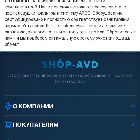
автомоек
с различной производительностью и
комплектацией. Наши решения включают пескоуловители,
нефтеловушки, фильтры и систему АРОС. Оборудование
сертифицировано и полностью соответствует санитарным
нормам. Установив ЛОС, вы обеспечите своей автомойке
экономию, экологичность и защиту от штрафов. Обратитесь к
нам – и мы подберём оптимальную систему очистки под ваш
объект.
Всё для клининга и автомоек: установки высокого давления и уборочная
техника под ключ.
О КОМПАНИИ
О компании
Реквизиты ООО «Шоп АВД»
ПОКУПАТЕЛЯМ
Защита данных клиента
Как заказать?
Условия соглашения