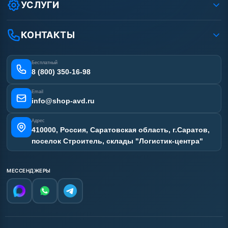
Оплата
УСЛУГИ
Вакансии
Доставка
Ремонт АВД
Рассрочка
Гарантия
Сертификаты
КОНТАКТЫ
Статьи
Лизинг
Наши работы
Получить скидку
Отзывы наших клиентов
Бесплатный
Карта сайта
8 (800) 350-16-98
Email
info@shop-avd.ru
Адрес
410000, Россия, Саратовская область, г.Саратов,
поселок Строитель, склады "Логистик-центра"
МЕССЕНДЖЕРЫ