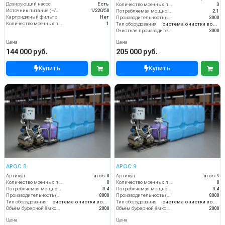
Дозирующий насос
Есть
Количество моечных постов (шт)
3
Источник питания (~/В/Гц)
1/220/50
Потребляемая мощность (кВт)
2.1
Картриджный фильтр
Нет
Производительность (л/ч)
3000
Количество моечных постов (шт)
1
Тип оборудования
система очистки воды
Очистная производительность (л/ч)
3000
Цена
Цена
144 000 руб.
205 000 руб.
Купить
Купить
АРОС 8
АРОС 9
Артикул
aros-8
Артикул
aros-9
Количество моечных постов (шт)
8
Количество моечных постов (шт)
8
Потребляемая мощность (кВт)
3.4
Потребляемая мощность (кВт)
3.4
Производительность (л/ч)
8000
Производительность (л/ч)
8000
Тип оборудования
система очистки воды
Тип оборудования
система очистки воды
Объём буферной ёмкости (л)
2000
Объём буферной ёмкости (л)
2000
Цена
Цена