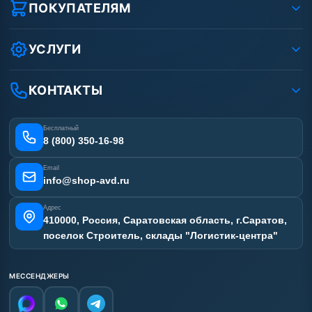
Реквизиты ООО «Шоп АВД»
ПОКУПАТЕЛЯМ
Защита данных клиента
Как заказать?
Условия соглашения
Оплата
УСЛУГИ
Вакансии
Доставка
Ремонт АВД
Рассрочка
Гарантия
Сертификаты
КОНТАКТЫ
Статьи
Лизинг
Наши работы
Получить скидку
Отзывы наших клиентов
Бесплатный
Карта сайта
8 (800) 350-16-98
Email
info@shop-avd.ru
Адрес
410000, Россия, Саратовская область, г.Саратов,
поселок Строитель, склады "Логистик-центра"
МЕССЕНДЖЕРЫ