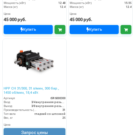
Мощность (кВт)
12.48
Мощность (кВт)
15.59
Масса (кг)
12.4
Масса (кг)
12.4
Цена
Цена
45 000 руб.
45 000 руб.
Купить
Купить
HPP CH 31/300, 31 л/мин, 300 бар.,
1450 об/мин, 18,4 кВт.
Артикул
6916000300
Вход
3/4 внутренняя резьба
Выход
3/8 внутренняя резьба
Производительность (л/мин)
31
Тип вала
гладкий со шпонкой
Вес, кг
29
Цена
Запрос цены