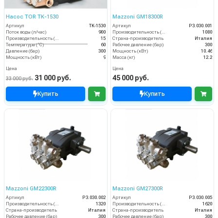
Насос TOR TK-1530
Mazzoni GM18300R
Артикул
TK-1530
Артикул
P3.030.001
Поток воды (л/час)
900
Производительность (л/ч)
1080
Производительность (л/мин)
15
Страна-производитель
Италия
Температура (°C)
60
Рабочее давление (бар)
300
Давление (бар)
300
Мощность (кВт)
10.46
Мощность (кВт)
9
Масса (кг)
12.2
Цена
Цена
31 000 руб.
45 000 руб.
33 000 руб.
Купить
Купить
Mazzoni GM22300R
Mazzoni GM27300R
Артикул
P3.030.002
Артикул
P3.030.005
Производительность (л/ч)
1320
Производительность (л/ч)
1620
Страна-производитель
Италия
Страна-производитель
Италия
Рабочее давление (бар)
300
Рабочее давление (бар)
300