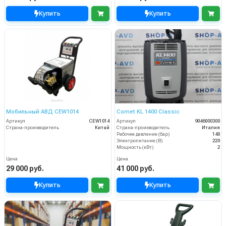
Купить
Купить
Мобильный АВД CEW1014
Comet KL 1400 Classic
Артикул
CEW1014
Артикул
9046000300
Страна-производитель
Китай
Страна-производитель
Италия
Рабочее давление (бар)
140
Электропитание (В)
220
Мощность (кВт)
2
Цена
Цена
29 000 руб.
41 000 руб.
Купить
Купить