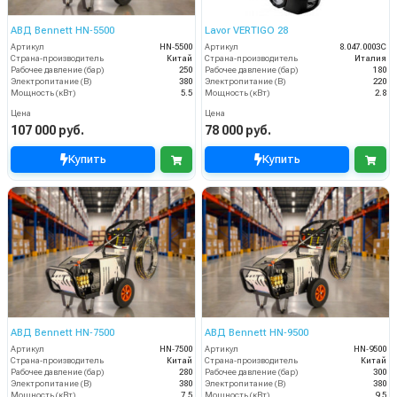
АВД Bennett HN‑5500
Lavor VERTIGO 28
Артикул
HN‑5500
Артикул
8.047.0003C
Страна-производитель
Китай
Страна-производитель
Италия
Рабочее давление (бар)
250
Рабочее давление (бар)
180
Электропитание (В)
380
Электропитание (В)
220
Мощность (кВт)
5.5
Мощность (кВт)
2.8
Цена
Цена
107 000 руб.
78 000 руб.
Купить
Купить
АВД Bennett HN‑7500
АВД Bennett HN‑9500
Артикул
HN‑7500
Артикул
HN‑9500
Страна-производитель
Китай
Страна-производитель
Китай
Рабочее давление (бар)
280
Рабочее давление (бар)
300
Электропитание (В)
380
Электропитание (В)
380
Мощность (кВт)
7.5
Мощность (кВт)
9.5