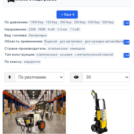
Еще 6
По давлению:
1000 бар
150 бар
200 бар
250 бар
350 бар
500 бар
+2
сверхвысокого давления
Напряжение:
220В
380В
4 кВт
5.5 квт
7.5 кВт
Вид топлива:
бензиновые
Область применения:
Водяной
для автомойки
для грузовых автомобилей
+4
Для детейлинга
Для мойки фасадов
Страна-производитель:
итальянские
немецкие
для пищевого производства
портативные
Тип конструкции:
комплексные
на раме
с металлической помпой
+4
моноблоки
на тележке
настенные
По классу:
недорогие
с забором воды из емкости