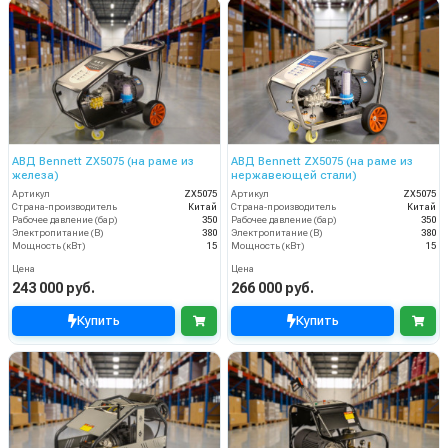
АВД Bennett ZX5075 (на раме из
АВД Bennett ZX5075 (на раме из
железа)
нержавеющей стали)
Артикул
ZX5075
Артикул
ZX5075
Страна-производитель
Китай
Страна-производитель
Китай
Рабочее давление (бар)
350
Рабочее давление (бар)
350
Электропитание (В)
380
Электропитание (В)
380
Мощность (кВт)
15
Мощность (кВт)
15
Цена
Цена
243 000 руб.
266 000 руб.
Купить
Купить