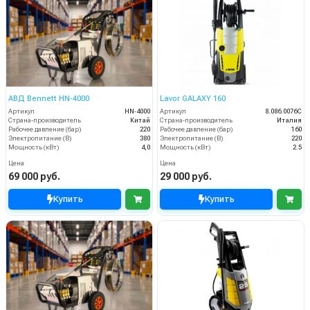
АВД Bennett HN‑4000
Lavor GALAXY 160
Артикул
HN‑4000
Артикул
8.086.0076C
Страна-производитель
Китай
Страна-производитель
Италия
Рабочее давление (бар)
220
Рабочее давление (бар)
160
Электропитание (В)
380
Электропитание (В)
220
Мощность (кВт)
4,0
Мощность (кВт)
2.5
Цена
Цена
69 000 руб.
29 000 руб.
Купить
Купить