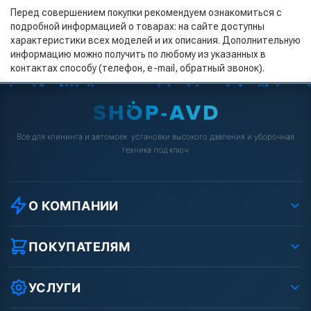
Перед совершением покупки рекомендуем ознакомиться с
подробной информацией о товарах: на сайте доступны
характеристики всех моделей и их описания. Дополнительную
информацию можно получить по любому из указанных в
контактах способу (телефон, e-mail, обратный звонок).
Всё для клининга и автомоек: установки высокого давления и уборочная
техника под ключ.
О КОМПАНИИ
О компании
Реквизиты ООО «Шоп АВД»
ПОКУПАТЕЛЯМ
Защита данных клиента
Как заказать?
Условия соглашения
Оплата
УСЛУГИ
Вакансии
Доставка
Ремонт АВД