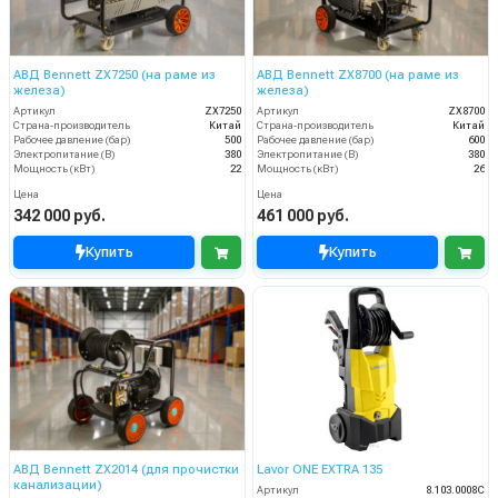
АВД Bennett ZX7250 (на раме из
АВД Bennett ZX8700 (на раме из
железа)
железа)
Артикул
ZX7250
Артикул
ZX8700
Страна-производитель
Китай
Страна-производитель
Китай
Рабочее давление (бар)
500
Рабочее давление (бар)
600
Электропитание (В)
380
Электропитание (В)
380
Мощность (кВт)
22
Мощность (кВт)
26
Цена
Цена
342 000 руб.
461 000 руб.
Купить
Купить
АВД Bennett ZX2014 (для прочистки
Lavor ONE EXTRA 135
канализации)
Артикул
8.103.0008C