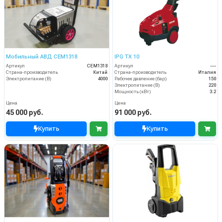
Мобильный АВД CEM1318
IPG TX 10
Артикул
CEM1318
Артикул
----
Страна-производитель
Китай
Страна-производитель
Италия
Электропитание (В)
4000
Рабочее давление (бар)
150
Электропитание (В)
220
Мощность (кВт)
3.2
Цена
Цена
45 000 руб.
91 000 руб.
Купить
Купить