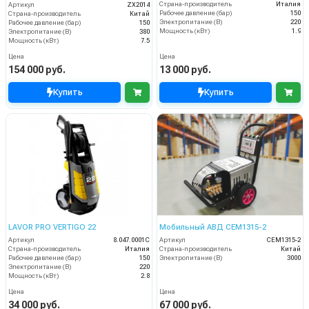
Страна-производитель
Италия
Артикул
ZX2014
Рабочее давление (бар)
150
Страна-производитель
Китай
Электропитание (В)
220
Рабочее давление (бар)
150
Мощность (кВт)
1.9
Электропитание (В)
380
Мощность (кВт)
7.5
Цена
Цена
154 000 руб.
13 000 руб.
Купить
Купить
LAVOR PRO VERTIGO 22
Мобильный АВД CEM1315-2
Артикул
8.047.0001C
Артикул
CEM1315-2
Страна-производитель
Италия
Страна-производитель
Китай
Рабочее давление (бар)
150
Электропитание (В)
3000
Электропитание (В)
220
Мощность (кВт)
2.8
Цена
Цена
34 000 руб.
67 000 руб.