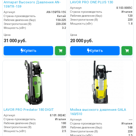
Аппарат Высокого Давления AN-
LAVOR PRO ONE PLUS 130
159/TR-159
Артикул
8.103.0005C
Страна-производитель
Италия
Артикул
AN-159/TR-159
Рабочее давление (бар)
120
Страна-производитель
Китай
Электропитание (В)
220
Рабочее давление (бар)
150-225
Мощность (кВт)
1.8
Электропитание (В)
220-230
Мощность (кВт)
3.2
Цена
Цена
31 000 руб.
20 000 руб.
Купить
Купить
LAVOR PRO Predator 180 DIGIT
Мойка высокого давления GALA
160/510
Артикул
8.101.0024C
Страна-производитель
Италия
Артикул
----
Рабочее давление (бар)
180
Страна-производитель
Италия
Электропитание (В)
220
Рабочее давление (бар)
160
Мощность (кВт)
2.5
Электропитание (В)
220
Мощность (кВт)
2.5