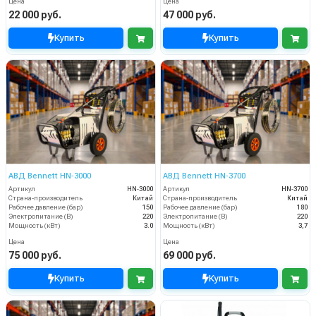
Цена
Цена
22 000 руб.
47 000 руб.
Купить
Купить
АВД Bennett HN‑3000
АВД Bennett HN‑3700
Артикул
HN‑3000
Артикул
HN‑3700
Страна-производитель
Китай
Страна-производитель
Китай
Рабочее давление (бар)
150
Рабочее давление (бар)
180
Электропитание (В)
220
Электропитание (В)
220
Мощность (кВт)
3.0
Мощность (кВт)
3,7
Цена
Цена
75 000 руб.
69 000 руб.
Купить
Купить