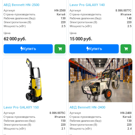
АВД Bennett HN-2500
Lavor Pro GALAXY 140
Артикул
HN-2500
Артикул
8.086.0077C
Страна-производитель
Китай
Страна-производитель
Италия
Рабочее давление (бар)
130
Рабочее давление (бар)
140
Электропитание (В)
220
Электропитание (В)
220
Мощность (кВт)
2.5
Мощность (кВт)
2.5
Цена
Цена
62 000 руб.
15 000 руб.
Купить
Купить
Lavor Pro GALAXY 150
АВД Bennett HN-2400
Артикул
8.086.0075C
Артикул
HN-2400
Страна-производитель
Италия
Страна-производитель
Китай
Рабочее давление (бар)
150
Рабочее давление (бар)
130
Электропитание (В)
220
Электропитание (В)
220
Мощность (кВт)
2.1
Мощность (кВт)
2.4