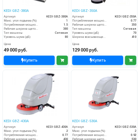
KEDI GBZ-380A
KEDI GBZ-350A
Артикул
KEDI GBZ-380A
Артикул
KEDI GBZ-350A
Макс. угол подъема (%)
1
Потребляемая мощность (кВт)
0.77
Потребляемая мощность (кВт)
1.5
Рабочая ширина щеток (мм)
350
Рабочая ширина щеток (мм)
380
Тип машины
Сетевая
Тип машины
Сетевая
Уровень шума (дБ)
70
Уровень шума (дБ)
80
Ширина всасывающей балки (мм)
410
Цена
Цена
49 000 руб.
129 000 руб.
Купить
Купить
KEDI GBZ-430A
KEDI GBZ-530A
Артикул
KEDI GBZ-430A
Артикул
KEDI GBZ-530A
Макс. угол подъема (%)
2
Макс. угол подъема (%)
2
Потребляемая мощность (кВт)
0.77
Потребляемая мощность (кВт)
0.92
Рабочая ширина щеток (мм)
430
Рабочая ширина щеток (мм)
530