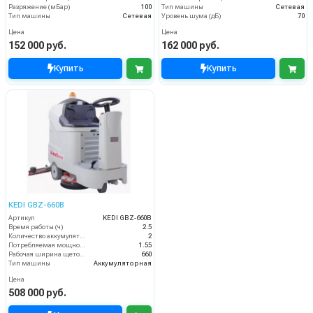
Разряжение (мБар)
100
Тип машины
Сетевая
Тип машины
Сетевая
Уровень шума (дБ)
70
Цена
Цена
152 000 руб.
162 000 руб.
Купить
Купить
KEDI GBZ-660B
Артикул
KEDI GBZ-660B
Время работы (ч)
2.5
Количество аккумуляторов (шт)
2
Потребляемая мощность (кВт)
1.55
Рабочая ширина щеток (мм)
660
Тип машины
Аккумуляторная
Цена
508 000 руб.