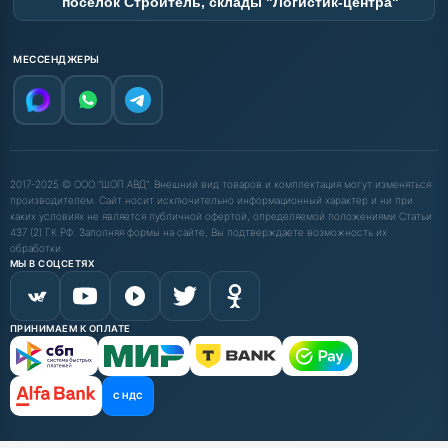
поселок Строитель, склады "Логистик-центра"
МЕССЕНДЖЕРЫ
2017-2025 © ООО "ШОП АВД". Внешний вид товаров и комплектация могут изменяться
производителем. Сайт носит исключительно информационный характер и ни при
каких условиях не является публичной офертой, определяемой положениями Статьи
437 (2) ГК РФ. Заполняя формы на сайте, Вы подтверждаете возможность их
обработки.
МЫ В СОЦСЕТЯХ
ПРИНИМАЕМ К ОПЛАТЕ
С НДС