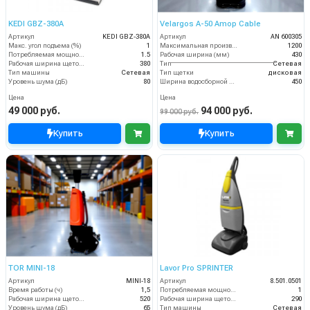
KEDI GBZ-380A
Velargos A-50 Amop Cable
Артикул
KEDI GBZ-380A
Артикул
AN 600305
Макс. угол подъема (%)
1
Максимальная производительность (кв.м/час)
1200
Потребляемая мощность (кВт)
1.5
Рабочая ширина (мм)
430
Рабочая ширина щеток (мм)
380
Тип
Сетевая
Тип машины
Сетевая
Тип щетки
дисковая
Уровень шума (дБ)
80
Ширина водосборной рейки
450
Цена
Цена
49 000 руб.
94 000 руб.
99 000 руб.
Купить
Купить
TOR MINI-18
Lavor Pro SPRINTER
Артикул
MINI-18
Артикул
8.501.0501
Время работы (ч)
1,5
Потребляемая мощность (кВт)
1
Рабочая ширина щеток (мм)
520
Рабочая ширина щеток (мм)
290
Уровень шума (дБ)
65
Тип машины
Сетевая