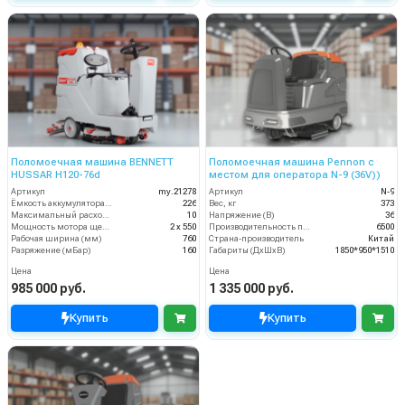
Поломоечная машина BENNETT
Поломоечная машина Pennon с
HUSSAR H120-76d
местом для оператора N-9 (36V))
Артикул
my.21278
Артикул
N-9
Ёмкость аккумулятора (Ач)
226
Вес, кг
373
Максимальный расход воздуха, куб.м/мин
10
Напряжение (В)
36
Мощность мотора щеток
2 х 550
Производительность по площади (м2/ч)
6500
Рабочая ширина (мм)
760
Страна-производитель
Китай
Разряжение (мБар)
160
Габариты (ДхШхВ)
1850*950*1510
Цена
Цена
985 000 руб.
1 335 000 руб.
Купить
Купить