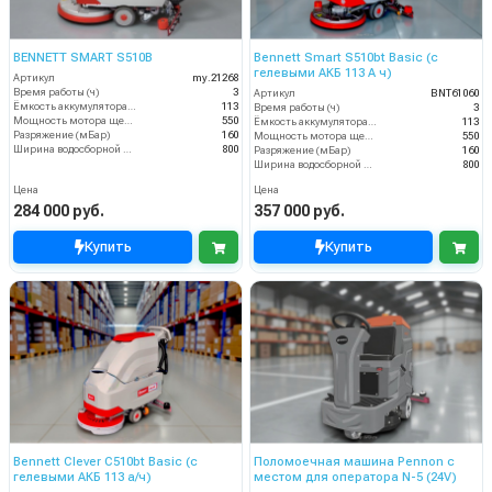
BENNETT SMART S510B
Bennett Smart S510bt Basic (с
гелевыми АКБ 113 А ч)
Артикул
my.21268
Время работы (ч)
3
Артикул
BNT61060
Ёмкость аккумулятора (Ач)
113
Время работы (ч)
3
Мощность мотора щеток
550
Ёмкость аккумулятора (Ач)
113
Разряжение (мБар)
160
Мощность мотора щеток
550
Ширина водосборной рейки
800
Разряжение (мБар)
160
Ширина водосборной рейки
800
Цена
Цена
284 000 руб.
357 000 руб.
Купить
Купить
Bennett Clever C510bt Basic (с
Поломоечная машина Pennon с
гелевыми АКБ 113 а/ч)
местом для оператора N-5 (24V)