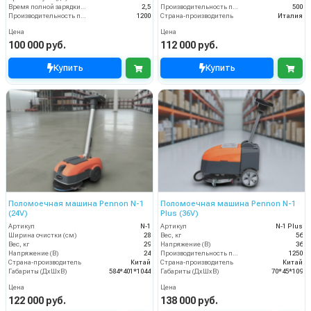
Время полной зарядки аккумулятора (ч)
2,5
Производительность по площади (м2/ч)
500
Производительность по площади (м2/ч)
1200
Страна-производитель
Италия
Цена
Цена
100 000 руб.
112 000 руб.
Купить
Купить
Поломоечная машина Pennon N-1
Поломоечная машина Pennon N-1
(24V)
Plus (36V)
Артикул
N-1
Артикул
N-1 Plus
Ширина очистки (см)
28
Вес, кг
56
Вес, кг
29
Напряжение (В)
36
Напряжение (В)
24
Производительность по площади (м2/ч)
1250
Страна-производитель
Китай
Страна-производитель
Китай
Габариты (ДхШхВ)
584*401*1044
Габариты (ДхШхВ)
70*45*109
Цена
Цена
122 000 руб.
138 000 руб.