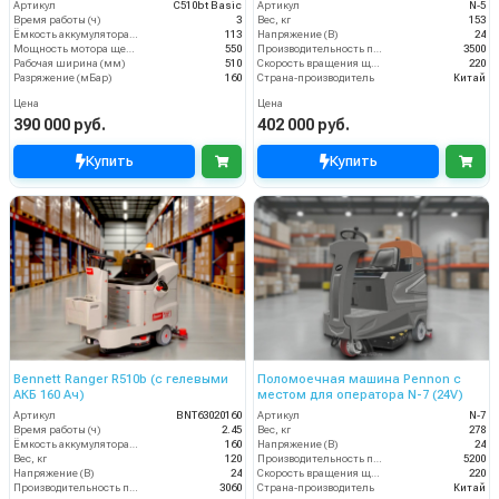
Артикул
C510bt Basic
Артикул
N-5
Время работы (ч)
3
Вес, кг
153
Ёмкость аккумулятора (Ач)
113
Напряжение (В)
24
Мощность мотора щеток
550
Производительность по площади (м2/ч)
3500
Рабочая ширина (мм)
510
Скорость вращения щётки (об/мин)
220
Разряжение (мБар)
160
Страна-производитель
Китай
Цена
Цена
390 000 руб.
402 000 руб.
Купить
Купить
Bennett Ranger R510b (с гелевыми
Поломоечная машина Pennon с
АКБ 160 Ач)
местом для оператора N-7 (24V)
Артикул
BNT63020160
Артикул
N-7
Время работы (ч)
2.45
Вес, кг
278
Ёмкость аккумулятора (Ач)
160
Напряжение (В)
24
Вес, кг
120
Производительность по площади (м2/ч)
5200
Напряжение (В)
24
Скорость вращения щётки (об/мин)
220
Производительность по площади (м2/ч)
3060
Страна-производитель
Китай