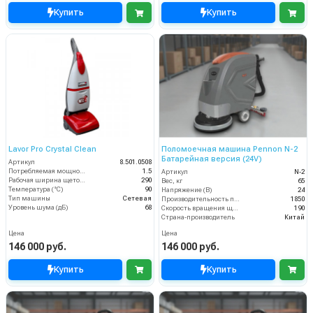
Купить
Купить
Lavor Pro Crystal Clean
Поломоечная машина Pennon N-2
Батарейная версия (24V)
Артикул
8.501.0508
Потребляемая мощность (кВт)
1.5
Артикул
N-2
Рабочая ширина щеток (мм)
290
Вес, кг
65
Температура (°C)
90
Напряжение (В)
24
Тип машины
Сетевая
Производительность по площади (м2/ч)
1850
Уровень шума (дБ)
68
Скорость вращения щётки (об/мин)
190
Страна-производитель
Китай
Цена
Цена
146 000 руб.
146 000 руб.
Купить
Купить