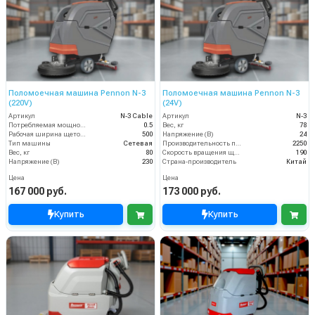
Поломоечная машина Pennon N-3
Поломоечная машина Pennon N-3
(220V)
(24V)
Артикул
N-3 Cable
Артикул
N-3
Потребляемая мощность (кВт)
0.5
Вес, кг
78
Рабочая ширина щеток (мм)
500
Напряжение (В)
24
Тип машины
Сетевая
Производительность по площади (м2/ч)
2250
Вес, кг
80
Скорость вращения щётки (об/мин)
190
Напряжение (В)
230
Страна-производитель
Китай
Цена
Цена
167 000 руб.
173 000 руб.
Купить
Купить