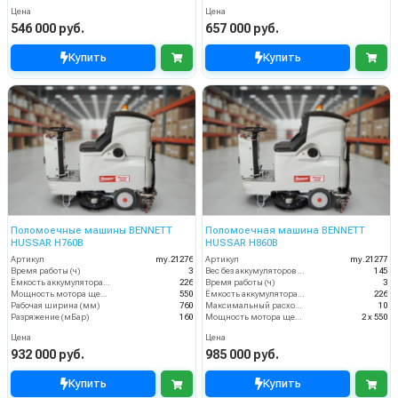
Цена
Цена
546 000 руб.
657 000 руб.
Купить
Купить
Поломоечные машины BENNETT
Поломоечная машина BENNETT
HUSSAR H760B
HUSSAR H860B
Артикул
my.21276
Артикул
my.21277
Время работы (ч)
3
Вес без аккумуляторов (кг)
145
Ёмкость аккумулятора (Ач)
226
Время работы (ч)
3
Мощность мотора щеток
550
Ёмкость аккумулятора (Ач)
226
Рабочая ширина (мм)
760
Максимальный расход воздуха, куб.м/мин
10
Разряжение (мБар)
160
Мощность мотора щеток
2 х 550
Цена
Цена
932 000 руб.
985 000 руб.
Купить
Купить