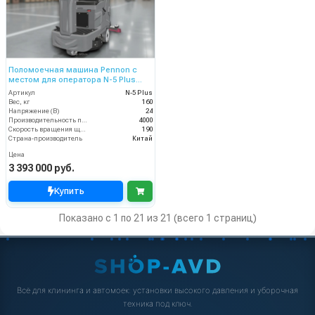
Поломоечная машина Pennon с
местом для оператора N-5 Plus
(24V)
Артикул
N-5 Plus
Вес, кг
160
Напряжение (В)
24
Производительность по площади (м2/ч)
4000
Скорость вращения щётки (об/мин)
190
Страна-производитель
Китай
Цена
3 393 000 руб.
Купить
Показано с 1 по 21 из 21 (всего 1 страниц)
Всё для клининга и автомоек: установки высокого давления и уборочная
техника под ключ.