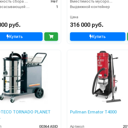
Возможность сбора жидкой грязи
Нет
Вместимость мусоросборника (л)
Длина всасывающей трубки
1
Выдвижной контейнер
Цена
000 руб.
316 000 руб.
Купить
Купить
OTECO TORNADO PLANET
Pullman Ermator T4000
L
л
00364 ASID
Артикул
20