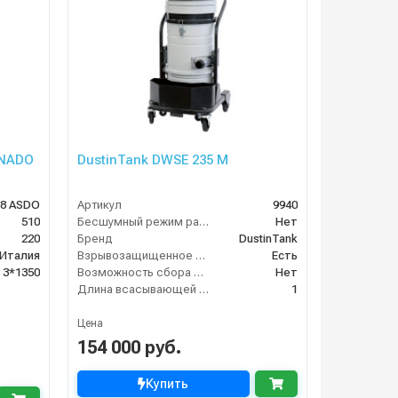
RNADO
DustinTank DWSE 235 M
78 ASDO
Артикул
9940
510
Бесшумный режим работы
Нет
220
Бренд
DustinTank
Италия
Взрывозащищенное исполнение
Есть
3*1350
Возможность сбора жидкой грязи
Нет
Длина всасывающей трубки
1
Цена
154 000 руб.
Купить