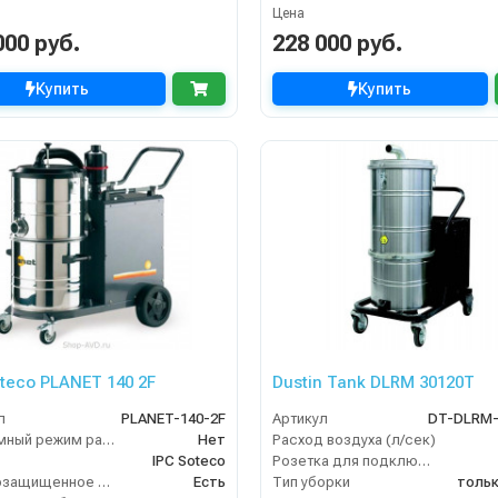
Цена
000 руб.
228 000 руб.
Купить
Купить
oteco PLANET 140 2F
Dustin Tank DLRM 30120T
л
PLANET-140-2F
Артикул
DT-DLRM-
Бесшумный режим работы
Нет
Расход воздуха (л/сек)
IPC Soteco
Розетка для подключения инструмента
Взрывозащищенное исполнение
Есть
Тип уборки
тольк