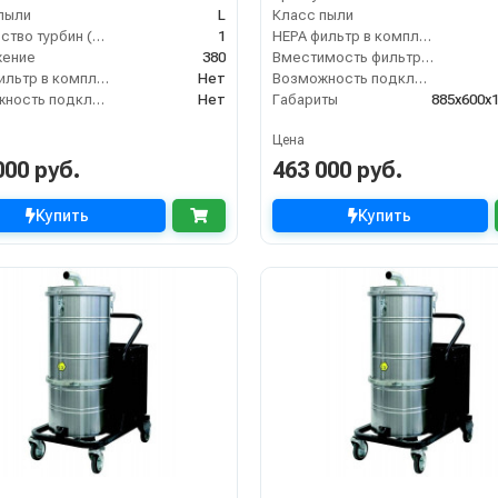
пыли
L
Класс пыли
Количество турбин (шт)
1
HEPA фильтр в комплекте
жение
380
Вместимость фильтр-мешка (л)
HEPA фильтр в комплекте
Нет
Возможность подключения электрощетки
Возможность подключения электрощетки
Нет
Габариты
885х600х
Цена
000 руб.
463 000 руб.
Купить
Купить