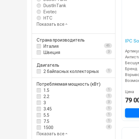
DustInTank
Evotec
HTC
Показать все
Страна производитель
IPC S
Италия
45
Артику
Швеция
3
Двигатель
Бренд
2 байпасных коллекторных
1
Потребляемая мощность (кВт)
1.5
1
Цена
2.2
1
79 0
3
3
3.45
1
5.5
1
7.5
1
1500
4
Показать все