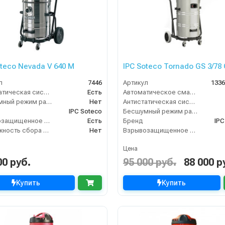
oteco Nevada V 640 M
IPC Soteco Tornado GS 3/78
л
7446
Артикул
133
Антистатическая система
Есть
Автоматическое сматывание кабеля
Бесшумный режим работы
Нет
Антистатическая система
IPC Soteco
Бесшумный режим работы
Взрывозащищенное исполнение
Есть
Бренд
IPC
Возможность сбора жидкой грязи
Нет
Взрывозащищенное исполнение
Цена
00 руб.
95 000 руб.
88 000 р
Купить
Купить