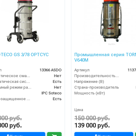
OTECO GS 3/78 OPTCYC
Промышленная серия TO
V640M
л
13366 ASDO
Артикул
113
Автоматическое сматывание кабеля
Нет
Производительность (м3/час)
Антистатическая система
Есть
Напряжение (В)
Бесшумный режим работы
Нет
Страна-производитель
IPC Soteco
Мощность (кВт)
Взрывозащищенное исполнение
Есть
Цена
000 руб.
150 000 руб.
000 руб.
139 000 руб.