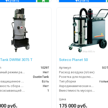
Купить
Купить
nTank DWRM 3075 T
Soteco Planet 50
л
10297
Артикул
SOT
Бесшумный режим работы
Нет
Расход воздуха (л/сек)
DustinTank
Розетка для подключения инструмента
Взрывозащищенное исполнение
Есть
Тип уборки
тольк
Возможность сбора жидкой грязи
Нет
Аэродинамическая нагрузка фильтра (м3/м2/час)
Длина всасывающей трубки
1
Вместимость мусоросборника (л)
Цена
000 руб.
175 000 руб.