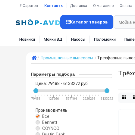
🚩Саратов
Контакты
Доставка
О магазине
Оплата
Каталог товаров
Новинки
Мойки ВД
Насосы
Поломойки
Пыле
Промышленные пылесосы
Трёхфазные пылес
Трёх
Параметры подбора
Цена:
79488
-
6133272
руб
79488
125266
597404
2220298
6133272
Производитель
Все
Bennett
COYNCO
Dustin Tank