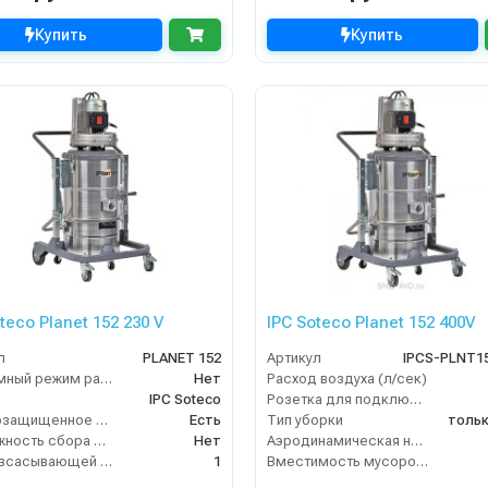
Купить
Купить
teco Planet 152 230 V
IPC Soteco Planet 152 400V
л
PLANET 152
Артикул
IPCS-PLNT1
Бесшумный режим работы
Нет
Расход воздуха (л/сек)
IPC Soteco
Розетка для подключения инструмента
Взрывозащищенное исполнение
Есть
Тип уборки
тольк
Возможность сбора жидкой грязи
Нет
Аэродинамическая нагрузка фильтра (м3/м2/час)
Длина всасывающей трубки
1
Вместимость мусоросборника (л)