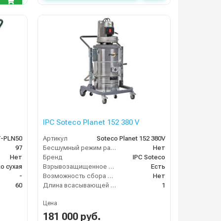
IPC Soteco Planet 152 380 V
-PLN50
Артикул
Soteco Planet 152 380V
97
Бесшумный режим работы
Нет
Нет
Бренд
IPC Soteco
о сухая
Взрывозащищенное исполнение
Есть
-
Возможность сбора жидкой грязи
Нет
60
Длина всасывающей трубки
1
Цена
181 000 руб.