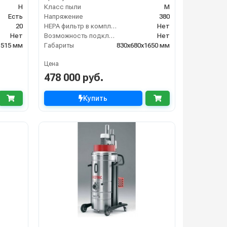
H
Класс пыли
М
Есть
Напряжение
380
20
HEPA фильтр в комплекте
Нет
Нет
Возможность подключения электрощетки
Нет
1515 мм
Габариты
830х680х1650 мм
Цена
478 000 руб.
Купить