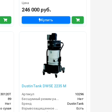
Цена
246 000 руб.
Купить
DustinTank DWSE 2235 M
30120T
Артикул
10296
89
Бесшумный режим работы
Нет
Нет
Бренд
DustinTank
о сухая
Взрывозащищенное исполнение
Есть