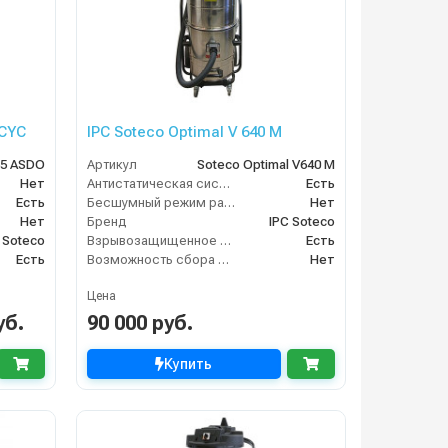
 CYC
IPC Soteco Optimal V 640 M
65 ASDO
Артикул
Soteco Optimal V640 M
Нет
Антистатическая система
Есть
Есть
Бесшумный режим работы
Нет
Нет
Бренд
IPC Soteco
 Soteco
Взрывозащищенное исполнение
Есть
Есть
Возможность сбора жидкой грязи
Нет
Цена
уб.
90 000 руб.
Купить