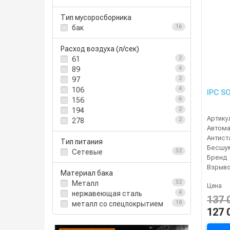
Тип мусоросборника
бак
16
Расход воздуха (л/сек)
61
2
89
4
97
2
106
4
IPC S
156
6
194
2
Артику
278
2
Тип питания
Сетевые
32
Бренд
Материал бака
Металл
32
Цена
нержавеющая сталь
4
137 
металл со спецпокрытием
18
127 