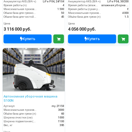
Аккумулятор АКБ (В/А·ч)
LiFe P04, 24/104
Аккумулятор АКБ (В/А·ч)
LiFe P04, 36/200
Время работы (ч)
4
Время работы (влажная уборка), (ч)
влажная уборка – до 3 часов
Максимальная производительность (м2/ч)
1 500
Время работы (сухая уборка), (ч)
6
Объем бака для грязной воды, л
50
Максимальная производительность (м2/ч)
4 000
Объем бака для чистой воды, л
45
Объём бака для грязи (л)
1.5
Цена
Цена
3 116 000 руб.
4 056 000 руб.
Купить
Купить
Автономная уборочная машина
S100N
Артикул
my.21158
Максимальная производительность (м2/ч)
3000
Объём бака для грязи (л)
60
Ширина очистки (см)
1000
Ширина подметания (мм)
1100
Вес, кг
395