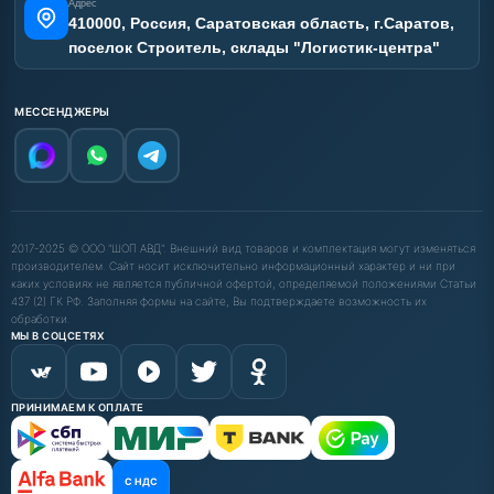
Адрес
410000, Россия, Саратовская область, г.Саратов,
поселок Строитель, склады "Логистик-центра"
МЕССЕНДЖЕРЫ
2017-2025 © ООО "ШОП АВД". Внешний вид товаров и комплектация могут изменяться
производителем. Сайт носит исключительно информационный характер и ни при
каких условиях не является публичной офертой, определяемой положениями Статьи
437 (2) ГК РФ. Заполняя формы на сайте, Вы подтверждаете возможность их
обработки.
МЫ В СОЦСЕТЯХ
ПРИНИМАЕМ К ОПЛАТЕ
С НДС