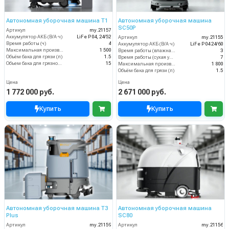
Автономная уборочная машина T1
Автономная уборочная машина
SC50P
Артикул
my.21157
Аккумулятор АКБ (В/А·ч)
LiFe P04, 24/52
Артикул
my.21155
Время работы (ч)
4
Аккумулятор АКБ (В/А·ч)
LiFe P04 24/60
Максимальная производительность (м2/ч)
1 500
Время работы (влажная уборка), (ч)
3
Объём бака для грязи (л)
1.5
Время работы (сухая уборка), (ч)
7
Объем бака для грязной воды, л
15
Максимальная производительность (м2/ч)
1 800
Объём бака для грязи (л)
1.5
Цена
Цена
1 772 000 руб.
2 671 000 руб.
Купить
Купить
Автономная уборочная машина T3
Автономная уборочная машина
Plus
SC80
Артикул
my.21159
Артикул
my.21156