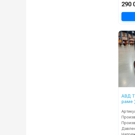
290 
АВД Тр
раме 
Артику
Давлен
Напряж