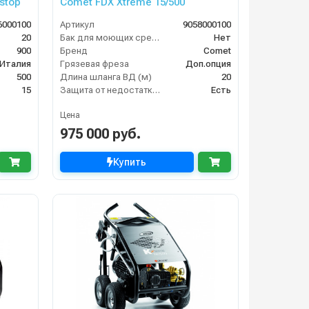
 stop
Comet FDX Xtreme 15/500
6000100
Артикул
9058000100
20
Бак для моющих средств
Нет
900
Бренд
Comet
Италия
Грязевая фреза
Доп.опция
500
Длина шланга ВД (м)
20
15
Защита от недостатка масла
Есть
Цена
975 000 руб.
Купить