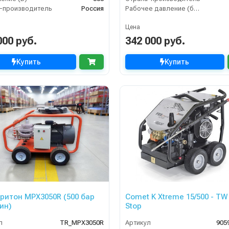
-производитель
Россия
Рабочее давление (бар)
Цена
000 руб.
342 000 руб.
Купить
Купить
ритон MPX3050R (500 бар
Comet K Xtreme 15/500 - TW
мин)
Stop
л
TR_MPX3050R
Артикул
905