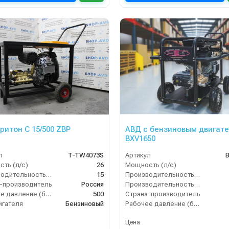
ритон C 15/500 ZBP
АВД с бензиновым двигат
BXV1650
л
T-TW4073S
Артикул
ть (л/с)
26
Мощность (л/с)
Производительность (л/мин)
15
Производительность (л/мин)
-производитель
Россия
Производительность (л/ч)
Рабочее давление (бар)
500
Страна-производитель
игателя
Бензиновый
Рабочее давление (бар)
Цена