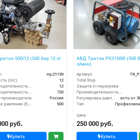
итон 500/12 (500 бар 12 л/
АВД Тритон PX2150IR (500 б
л/мин)
л
my.21139
Артикул
TR_P
ть (л/с)
12
Total Stop
Производительность (л/мин)
12
Защита от перегрева
Производительность (л/ч)
720
Производительность (л/ч)
-производитель
Россия
Регулировка давления
Рабочее давление (бар)
500
Тип
Профессион
Цена
000 руб.
250 000 руб.
Купить
Купить