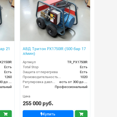
ар 21
АВД Тритон PX1750IR (500 бар 17
л/мин)
X2150IR
Артикул
TR_PX1750IR
Есть
Total Stop
Есть
Есть
Защита от перегрева
Есть
1260
Производительность (л/ч)
1020
есть от 300 до 520
Регулировка давления
есть от 300 до 520
альный
Тип
Профессиональный
Цена
255 000 руб.
Купить