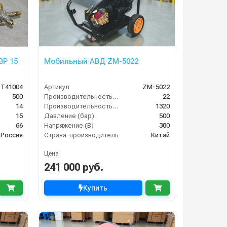
BP 15
Мобильный АВД ZM-5022
T41004
Артикул
ZM-5022
500
Производительность (л/мин)
22
14
Производительность (л/ч)
1320
15
Давление (бар)
500
66
Напряжение (В)
380
Россия
Страна-производитель
Китай
Цена
241 000 руб.
Купить