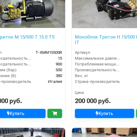
ритон M 15/500 T 15.0 TS
Моноблок Тритон H 15/500 
IT
л
T-XMM15500R
Артикул
Производительность (л/мин)
15
Максимальное давление (бар)
Производительность (л/ч)
900
Потребляемая мощность (кВт)
ие (бар)
500
Производительность (л/мин)
ение (В)
380
Вес, кг
-производитель
Италия
Страна-производитель
Цена
000 руб.
200 000 руб.
Купить
Купить