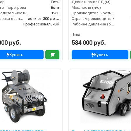
top
Есть
Длина шланга ВД (м)
 от перегрева
Есть
Мощность (л/с)
Производительность (л/ч)
1260
Производительность (л/ч)
Регулировка давления
есть от 300 до 520
Страна-производитель
Профессиональный
Рабочее давление (бар)
Цена
000 руб.
584 000 руб.
Купить
Купить