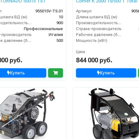
TORNADO 50015 TST
Comet K 2000 15/500 T Total
л
955015V-TS.01
Артикул
905
шланга ВД (м)
10
Длина шланга ВД (м)
Производительность (л/ч)
900
Производительность (л/ч)
Профессиональные
Страна-производитель
-производитель
Италия
Рабочее давление (бар)
Рабочее давление (бар)
500
Мощность (кВт)
Цена
000 руб.
844 000 руб.
Купить
Купить