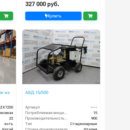
327 000 руб.
Купить
ме из
АВД 15/500
ZX7250
Артикул
----
лесиках
Потребляемая мощность (кВт)
15
22
Производительность (л/ч)
900
есть
Тип
Стационарные
Китай
Страна-производитель
Италия