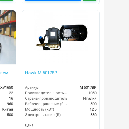
елем
Hawk M 5017BP
BXV1650
Артикул
M 5017BP
22
Производительность (л/ч)
1050
16
Страна-производитель
Италия
960
Рабочее давление (бар)
500
Китай
Мощность (кВт)
12.5
500
Электропитание (В)
380
Цена