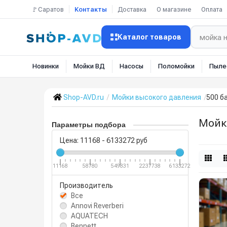
🚩Саратов
Контакты
Доставка
О магазине
Оплата
Каталог товаров
Новинки
Мойки ВД
Насосы
Поломойки
Пыле
Shop-AVD.ru
Мойки высокого давления
500 б
Мойк
Параметры подбора
Цена:
11168
-
6133272
руб
11168
58780
549831
2237738
6133272
Производитель
Все
Annovi Reverberi
AQUATECH
Bennett