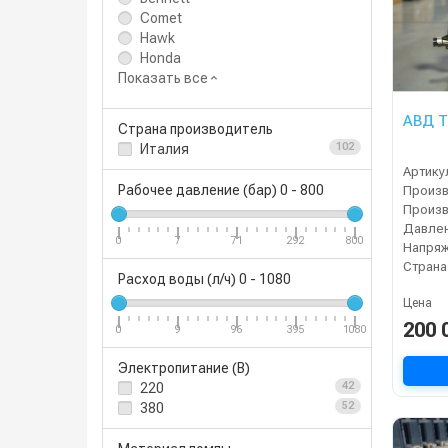
Comet
Hawk
Honda
Показать все
АВД Т
Страна производитель
Италия
102
Артику
Рабочее давление (бар)
0
-
800
Давлен
0
7
71
292
800
Напряж
Страна
Расход воды (л/ч)
0
-
1080
Цена
200 
0
9
96
395
1080
Электропитание (В)
220
42
380
52