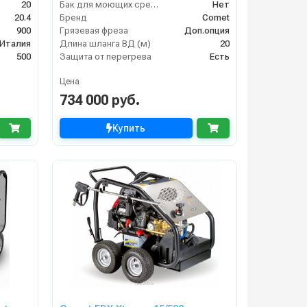
20
Бак для моющих средств
Нет
20.4
Бренд
Comet
900
Грязевая фреза
Доп.опция
Италия
Длина шланга ВД (м)
20
500
Защита от перегрева
Есть
Цена
734 000 руб.
Купить