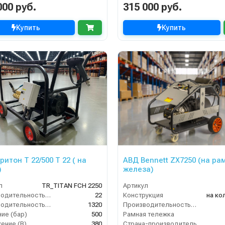
000 руб.
315 000 руб.
Купить
Купить
итон Т 22/500 T 22 ( на
АВД Bennett ZX7250 (на ра
)
железа)
л
TR_TITAN FCH 2250
Артикул
Производительность (л/мин)
22
Конструкция
на ко
Производительность (л/ч)
1320
Производительность (л/мин)
ие (бар)
500
Рамная тележка
ение (В)
380
Страна-производитель