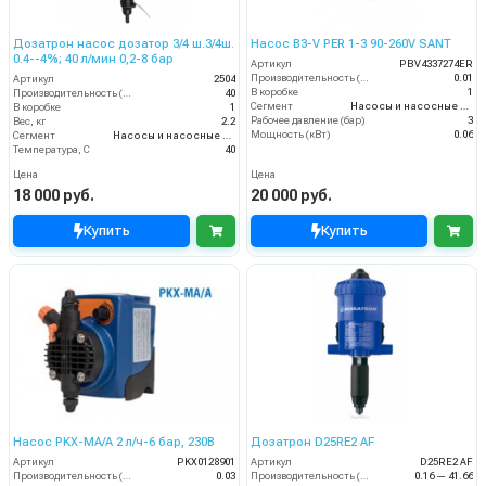
Дозатрон насос дозатор 3/4 ш.3/4ш.
Насос B3-V PER 1-3 90-260V SANT
0.4--4%; 40 л/мин 0,2-8 бар
Артикул
PBV4337274ER
Производительность (л/мин)
0.01
Артикул
2504
В коробке
1
Производительность (л/мин)
40
Сегмент
Насосы и насосные станции
В коробке
1
Рабочее давление (бар)
3
Вес, кг
2.2
Мощность (кВт)
0.06
Сегмент
Насосы и насосные станции
Температура, C
40
Цена
Цена
18 000 руб.
20 000 руб.
Купить
Купить
Насос PKX-MA/A 2 л/ч-6 бар, 230В
Дозатрон D25RE2 AF
Артикул
PKX0128901
Артикул
D25RE2 AF
Производительность (л/мин)
0.03
Производительность (л/мин)
0.16 — 41.66