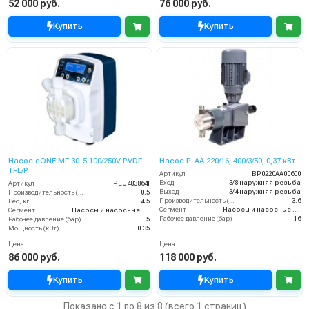
52 000 руб.
76 000 руб.
Купить
Купить
Насос eONE MF 30-5 100/250V PVDF
Насос P-AA 220/16, 400/3/50, 0,37 кВт
TFE/P
Артикул
BP0220AA00600
Вход
3/8 наружняя резьба
Артикул
PEU483864I
Выход
3/4 наружняя резьба
Производительность (л/мин)
0.5
Производительность (л/мин)
3.6
Вес, кг
4.5
Сегмент
Насосы и насосные станции
Сегмент
Насосы и насосные станции
Рабочее давление (бар)
16
Рабочее давление (бар)
5
Мощность (кВт)
0.35
Цена
Цена
86 000 руб.
118 000 руб.
Купить
Купить
Показано с 1 по 8 из 8 (всего 1 страниц)