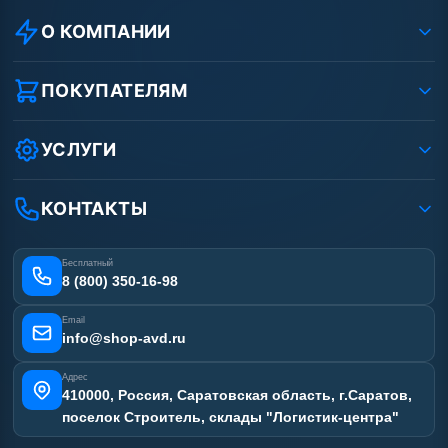
О КОМПАНИИ
О компании
Реквизиты ООО «Шоп АВД»
ПОКУПАТЕЛЯМ
Защита данных клиента
Как заказать?
Условия соглашения
Оплата
УСЛУГИ
Вакансии
Доставка
Ремонт АВД
Рассрочка
Гарантия
Сертификаты
КОНТАКТЫ
Статьи
Лизинг
Наши работы
Получить скидку
Отзывы наших клиентов
Бесплатный
Карта сайта
8 (800) 350-16-98
Email
info@shop-avd.ru
Адрес
410000, Россия, Саратовская область, г.Саратов,
поселок Строитель, склады "Логистик-центра"