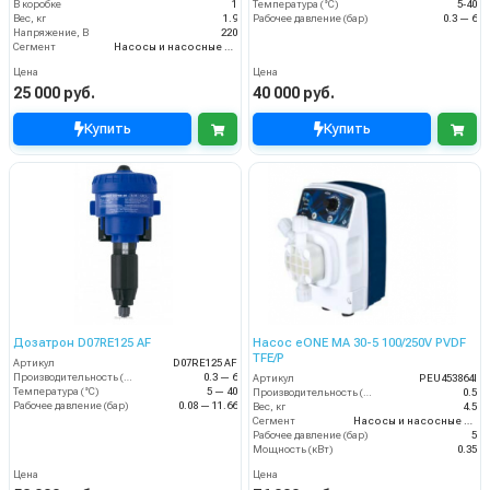
В коробке
1
Температура (°C)
5-40
Вес, кг
1.9
Рабочее давление (бар)
0.3 — 6
Напряжение, В
220
Сегмент
Насосы и насосные станции
Цена
Цена
25 000 руб.
40 000 руб.
Купить
Купить
Дозатрон D07RE125 AF
Насос eONE MA 30-5 100/250V PVDF
TFE/P
Артикул
D07RE125 AF
Производительность (л/мин)
0.3 — 6
Артикул
PEU453864I
Температура (°C)
5 — 40
Производительность (л/мин)
0.5
Рабочее давление (бар)
0.08 — 11.66
Вес, кг
4.5
Сегмент
Насосы и насосные станции
Рабочее давление (бар)
5
Мощность (кВт)
0.35
Цена
Цена