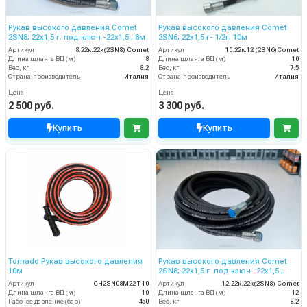
Рукав высокого давления Comet
Рукав высокого давления Comet
2SN8; 22х1,5 г. под ключ -22х1,5 ; 8м
2SN6; 22х1,5 г- 1/2г; 10м
Артикул
8.22к.22к(2SN8) Comet
Артикул
10.22к.12 (2SN6)Comet
Длина шланга ВД (м)
8
Длина шланга ВД (м)
10
Вес, кг
8.2
Вес, кг
7.5
Страна-производитель
Италия
Страна-производитель
Италия
Цена
Цена
2 500 руб.
3 300 руб.
Купить
Купить
Tornado Рукав высокого давления
Рукав высокого давления Comet
10м
2SN8; 22х1,5 г. под ключ -22х1,5 ;
12м
Артикул
CH2SN08M22 T-10
Артикул
12.22к.22к(2SN8) Comet
Длина шланга ВД (м)
10
Длина шланга ВД (м)
12
Рабочее давление (бар)
450
Вес, кг
8.2