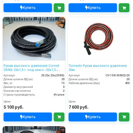
Купить
Купить
Рукав высокого давления Comet
Tornado Рукав высокого давления
2SN8; 22х1,5 г. под ключ -22х1,5 ;
20м
20м
Артикул
20.22к.22к(2SN8)
Артикул
CH 1SN 06 M22-20
Длина шланга ВД (м)
20
Длина шланга ВД (м)
20
Вес, кг
15
Рабочее давление (бар)
450
Диаметр внутренний
8
Количество оплеток
2
Страна-производитель
Италия
Цена
Цена
5 100 руб.
7 600 руб.
Купить
Купить