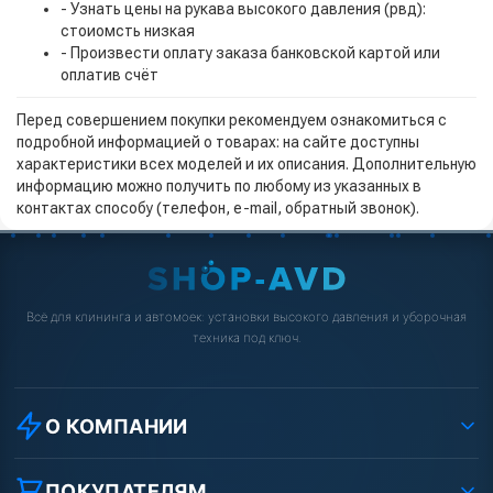
- Узнать цены на рукава высокого давления (рвд):
стоиомсть низкая
- Произвести оплату заказа банковской картой или
оплатив счёт
Перед совершением покупки рекомендуем ознакомиться с
подробной информацией о товарах: на сайте доступны
характеристики всех моделей и их описания. Дополнительную
информацию можно получить по любому из указанных в
контактах способу (телефон, e-mail, обратный звонок).
Всё для клининга и автомоек: установки высокого давления и уборочная
техника под ключ.
О КОМПАНИИ
О компании
Реквизиты ООО «Шоп АВД»
ПОКУПАТЕЛЯМ