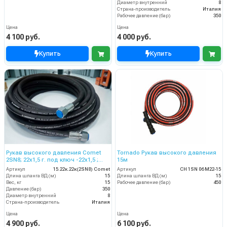
Диаметр внутренний
8
Страна-производитель
Италия
Рабочее давление (бар)
350
Цена
Цена
4 100 руб.
4 000 руб.
Купить
Купить
Рукав высокого давления Comet
Tornado Рукав высокого давления
2SN8; 22х1,5 г. под ключ -22х1,5 ;
15м
15м
Артикул
15.22к.22к(2SN8) Comet
Артикул
CH 1SN 06 M22-15
Длина шланга ВД (м)
15
Длина шланга ВД (м)
15
Вес, кг
15
Рабочее давление (бар)
450
Давление (бар)
350
Диаметр внутренний
8
Страна-производитель
Италия
Цена
Цена
4 900 руб.
6 100 руб.