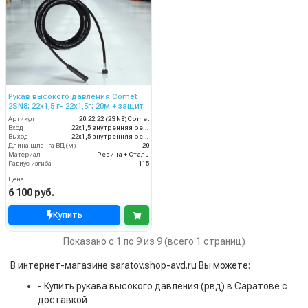
Рукав высокого давления Comet
2SN8; 22х1,5 г- 22х1,5г; 20м + защита
от изгиба
Артикул
20.22.22 (2SN8)Comet
Вход
22х1,5 внутренняя резьба
Выход
22х1,5 внутренняя резьба
Длина шланга ВД (м)
20
Материал
Резина + Сталь
Радиус изгиба
115
Цена
6 100 руб.
Купить
Показано с 1 по 9 из 9 (всего 1 страниц)
В интернет-магазине saratov.shop-avd.ru Вы можете:
- Купить рукава высокого давления (рвд) в Саратове с
доставкой