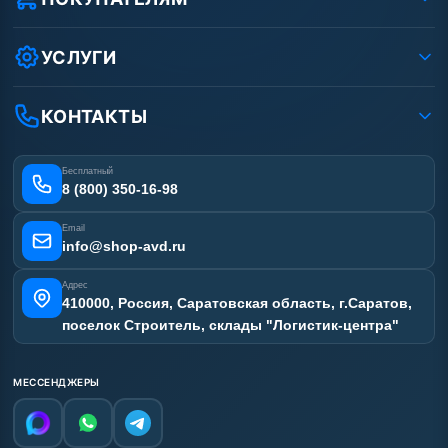
Защита данных клиента
Как заказать?
Условия соглашения
Оплата
УСЛУГИ
Вакансии
Доставка
Ремонт АВД
Рассрочка
Гарантия
Сертификаты
КОНТАКТЫ
Статьи
Лизинг
Наши работы
Получить скидку
Отзывы наших клиентов
Бесплатный
Карта сайта
8 (800) 350-16-98
Email
info@shop-avd.ru
Адрес
410000, Россия, Саратовская область, г.Саратов,
поселок Строитель, склады "Логистик-центра"
МЕССЕНДЖЕРЫ