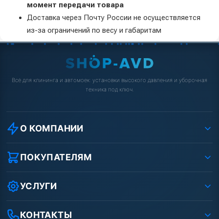
момент передачи товара
Доставка через Почту России не осуществляется
из-за ограничений по весу и габаритам
Всё для клининга и автомоек: установки высокого давления и уборочная
техника под ключ.
О КОМПАНИИ
О компании
Реквизиты ООО «Шоп АВД»
ПОКУПАТЕЛЯМ
Защита данных клиента
Как заказать?
Условия соглашения
Оплата
УСЛУГИ
Вакансии
Доставка
Ремонт АВД
Рассрочка
Гарантия
Сертификаты
КОНТАКТЫ
Статьи