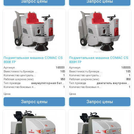
Запрос цены
Запрос цены
Подметальная машина COMAC CS
Подметальная машина COMAC CS
800B FP
800H FP
Артикул
105551
Артикул
105555
Вместимость бункера (л)
105
Вместимость бункера (л)
105
Количество центральных мусоросборных валиков (шт)
1
Количество центральных мусоросборных валиков (шт)
1
Рабочая ширина (мм)
950
Рабочая ширина (мм)
950
Тип привода
аккумуляторная батарея
Тип привода
двигатель внутреннего сгорания
Количество боковых подметальных щёток (шт)
1
Количество боковых подметальных щёток (шт)
1
Цена
Цена
Запрос цены
Запрос цены