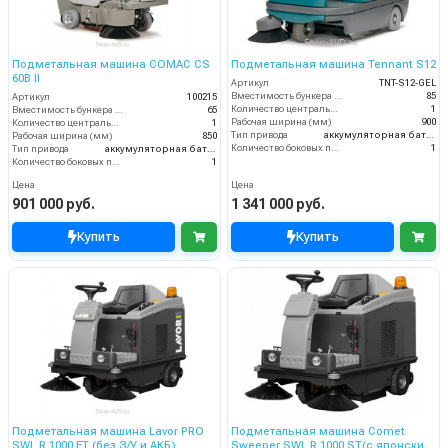
Подметальная машина COMAC CS
Подметальная машина Tennant S12
60B II
Артикул
TNT-S12-GEL
Вместимость бункера (л)
85
Артикул
100215
Количество центральных мусоросборных валиков (шт)
1
Вместимость бункера (л)
65
Рабочая ширина (мм)
900
Количество центральных мусоросборных валиков (шт)
1
Тип привода
аккумуляторная батарея
Рабочая ширина (мм)
850
Количество боковых подметальных щёток (шт)
1
Тип привода
аккумуляторная батарея
Количество боковых подметальных щёток (шт)
1
Цена
Цена
901 000 руб.
1 341 000 руб.
Купить
Купить
Подметальная машина Lavor PRO
Подметальная машина Comet
SWL R 1000 ET (без З/У и АКБ)
Sweeper SWL R 1000 ST(с японским