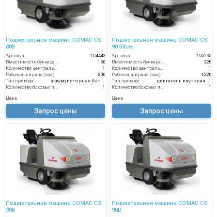
Подметальная машина COMAC CS
Подметальная машина COMAC CS
80B
90 Bifuel
Артикул
104442
Артикул
105195
Вместимость бункера (л)
190
Вместимость бункера (л)
220
Количество центральных мусоросборных валиков (шт)
1
Количество центральных мусоросборных валиков (шт)
1
Рабочая ширина (мм)
800
Рабочая ширина (мм)
1220
Тип привода
аккумуляторная батарея
Тип привода
двигатель внутреннего сгорания
Количество боковых подметальных щёток (шт)
1
Количество боковых подметальных щёток (шт)
1
Цена
Цена
Запрос цены
Запрос цены
Подметальная машина COMAC CS
Подметальная машина COMAC CS
90B
90D