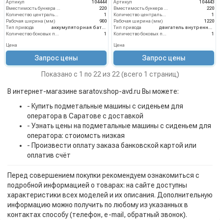
Артикул
104444
Артикул
104443
Вместимость бункера (л)
220
Вместимость бункера (л)
220
Количество центральных мусоросборных валиков (шт)
1
Количество центральных мусоросборных валиков (шт)
1
Рабочая ширина (мм)
900
Рабочая ширина (мм)
1220
Тип привода
аккумуляторная батарея
Тип привода
двигатель внутреннего сгорания
Количество боковых подметальных щёток (шт)
1
Количество боковых подметальных щёток (шт)
1
Цена
Цена
Запрос цены
Запрос цены
Показано с 1 по 22 из 22 (всего 1 страниц)
В интернет-магазине saratov.shop-avd.ru Вы можете:
- Купить подметальные машины с сиденьем для
оператора в Саратове с доставкой
- Узнать цены на подметальные машины с сиденьем для
оператора: стоиомсть низкая
- Произвести оплату заказа банковской картой или
оплатив счёт
Перед совершением покупки рекомендуем ознакомиться с
подробной информацией о товарах: на сайте доступны
характеристики всех моделей и их описания. Дополнительную
информацию можно получить по любому из указанных в
контактах способу (телефон, e-mail, обратный звонок).