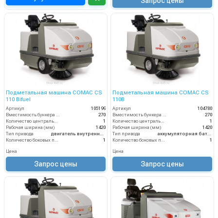
Запрос цены
Подметальная машина COMAC CS
Подметальная машина COMAC CS
110 Bifuel
110B
Артикул
105199
Артикул
104780
Вместимость бункера (л)
270
Вместимость бункера (л)
270
Количество центральных мусоросборных валиков (шт)
1
Количество центральных мусоросборных валиков (шт)
1
Рабочая ширина (мм)
1420
Рабочая ширина (мм)
1420
Тип привода
двигатель внутреннего сгорания
Тип привода
аккумуляторная батарея
Количество боковых подметальных щёток (шт)
1
Количество боковых подметальных щёток (шт)
1
Цена
Цена
Запрос цены
Запрос цены