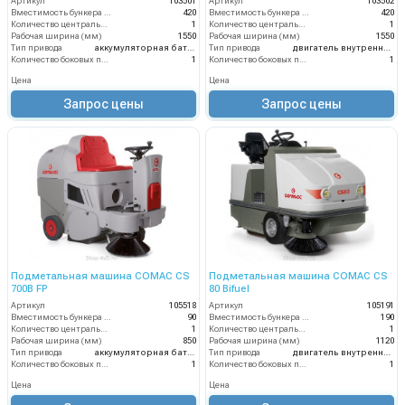
Артикул
103501
Артикул
103502
Вместимость бункера (л)
420
Вместимость бункера (л)
420
Количество центральных мусоросборных валиков (шт)
1
Количество центральных мусоросборных валиков (шт)
1
Рабочая ширина (мм)
1550
Рабочая ширина (мм)
1550
Тип привода
аккумуляторная батарея
Тип привода
двигатель внутреннего сгорания
Количество боковых подметальных щёток (шт)
1
Количество боковых подметальных щёток (шт)
1
Цена
Цена
Запрос цены
Запрос цены
Подметальная машина COMAC CS
Подметальная машина COMAC CS
700B FP
80 Bifuel
Артикул
105518
Артикул
105191
Вместимость бункера (л)
90
Вместимость бункера (л)
190
Количество центральных мусоросборных валиков (шт)
1
Количество центральных мусоросборных валиков (шт)
1
Рабочая ширина (мм)
850
Рабочая ширина (мм)
1120
Тип привода
аккумуляторная батарея
Тип привода
двигатель внутреннего сгорания
Количество боковых подметальных щёток (шт)
1
Количество боковых подметальных щёток (шт)
1
Цена
Цена