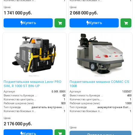
Количество боковых подметальных щёток (шт)
1
Количество боковых подметальных щёток (шт)
1
Цена
Цена
1 741 000 руб.
2 068 000 руб.
Купить
Купить
Подметальная машина Lavor PRO
Подметальная машина COMAC CS
SWL R 1000 ST BIN-UP
100B
Артикул
0.061.0009
Артикул
103507
Вместимость бункера (л)
62
Вместимость бункера (л)
400
Количество центральных мусоросборных валиков (шт)
1
Количество центральных мусоросборных валиков (шт)
1
Рабочая ширина (мм)
920
Рабочая ширина (мм)
1000
Тип привода
двигатель внутреннего сгорания
Тип привода
аккумуляторная батарея
Количество боковых подметальных щёток (шт)
1
Количество боковых подметальных щёток (шт)
1
Цена
2 176 000 руб.
Цена
Купить