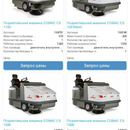
Подметальная машина COMAC CS
Подметальная машина COMAC CS
110D
120 Bifuel
Артикул
104781
Артикул
104740
Вместимость бункера (л)
270
Вместимость бункера (л)
420
Количество центральных мусоросборных валиков (шт)
1
Количество центральных мусоросборных валиков (шт)
1
Рабочая ширина (мм)
1420
Рабочая ширина (мм)
1550
Тип привода
двигатель внутреннего сгорания
Тип привода
двигатель внутреннего сгорания
Количество боковых подметальных щёток (шт)
1
Количество боковых подметальных щёток (шт)
1
Цена
Цена
Запрос цены
Запрос цены
Подметальная машина COMAC CS
Подметальная машина COMAC CS
120B
120D