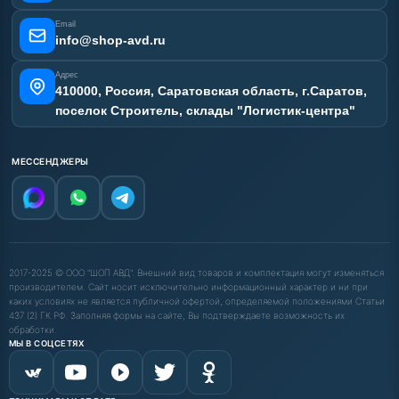
Email
info@shop-avd.ru
Адрес
410000, Россия, Саратовская область, г.Саратов,
поселок Строитель, склады "Логистик-центра"
МЕССЕНДЖЕРЫ
2017-2025 © ООО "ШОП АВД". Внешний вид товаров и комплектация могут изменяться
производителем. Сайт носит исключительно информационный характер и ни при
каких условиях не является публичной офертой, определяемой положениями Статьи
437 (2) ГК РФ. Заполняя формы на сайте, Вы подтверждаете возможность их
обработки.
МЫ В СОЦСЕТЯХ