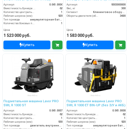
двигателем Honda)
Артикул
0.061.0006
Артикул
9303000800
Вместимость бункера (л)
62
Вес, кг
300
Количество центральных мусоросборных валиков (шт)
1
Сегмент
Клининговое оборудование
Рабочая ширина (мм)
920
Обороты двигателя (об/мин)
3600
Тип привода
аккумуляторная батарея
Количество боковых подметальных щёток (шт)
1
Цена
Цена
1 523 000 руб.
1 583 000 руб.
Купить
Купить
Подметальная машина Lavor PRO
Подметальная машина Lavor PRO
SWL R 1000 ST
SWL R 1000 ET BIN-UP (без З/У и АКБ)
Артикул
0.061.0007
Артикул
0.061.0008
Вместимость бункера (л)
62
Вместимость бункера (л)
62
Количество центральных мусоросборных валиков (шт)
1
Количество центральных мусоросборных валиков (шт)
1
Рабочая ширина (мм)
930
Рабочая ширина (мм)
920
Тип привода
двигатель внутреннего сгорания
Тип привода
аккумуляторная батарея