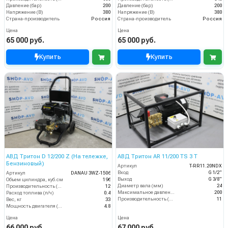
Давление (бар)
200
Давление (бар)
200
Напряжение (В)
380
Напряжение (В)
380
Страна-производитель
Россия
Страна-производитель
Россия
Цена
Цена
65 000 руб.
65 000 руб.
Купить
Купить
АВД Тритон D 12/200 Z (На тележке,
АВД Тритон AR 11/200 TS 3 T
Бензиновый)
Артикул
T-RR11.20NDX
Вход
G 1/2"
Артикул
DANAU 3WZ-1506
Выход
G 3/8"
Объем цилиндра, куб.см
196
Диаметр вала (мм)
24
Производительность (л/мин)
12
Максимальное давление (бар)
200
Расход топлива (л/ч)
0.4
Производительность (л/мин)
11
Вес, кг
33
Мощность двигателя (кВт)
4.8
Цена
Цена
66 000 руб.
67 000 руб.