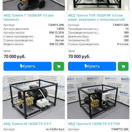
АВД Тритон T 15/200 BP 5.5 (на
АВД Тритон TOR 15/200 ВР 5.5 (на
тележке)
раме, электрика с теплозащитой)
Артикул
T-BM15.20N
Артикул
T-BM15.20N
Артикул двигателя
14550
Производительность (л/мин)
15
Артикул насоса
BM 15.20 N
Производительность (л/ч)
900
Страна-производитель двигателя
Китай
Давление (бар)
200
Страна-производитель насоса
Китай
Напряжение (В)
380
Модель насоса
BM-15.20N
Страна-производитель
Россия
Цена
Цена
70 000 руб.
70 000 руб.
Купить
Купить
АВД Тритон M 14/200 TS 5.5 T
АВД Тритон H 15/200 TS 5.5 TOR
Артикул
m-14-20-t-bpt
Артикул
T-NMT15.20R