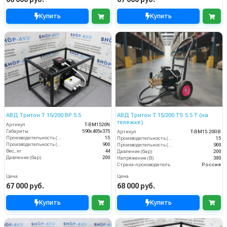
Купить
Купить
АВД Тритон T 15/200 BP 5.5
АВД Тритон Т 15/200 TS 5.5 T (на
тележке)
Артикул
T-BM1520N
Габариты
590х405х375
Артикул
T-BM15.20RB
Производительность (л/мин)
15
Производительность (л/мин)
15
Производительность (л/ч)
900
Производительность (л/ч)
900
Вес, кг
44
Давление (бар)
200
Давление (бар)
200
Напряжение (В)
380
Страна-производитель
Россия
Цена
Цена
67 000 руб.
68 000 руб.
Купить
Купить