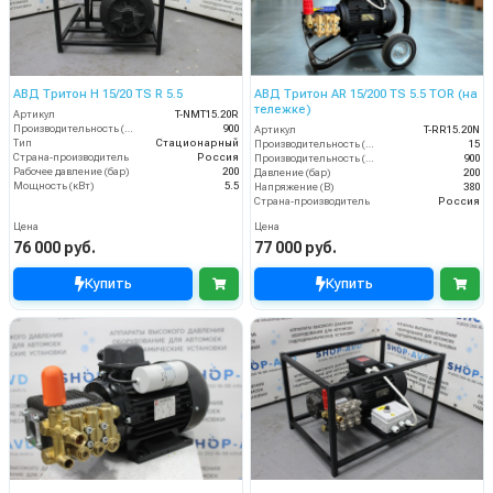
АВД Тритон H 15/20 TS R 5.5
АВД Тритон AR 15/200 TS 5.5 TOR (на
тележке)
Артикул
T-NMT15.20R
Производительность (л/ч)
900
Артикул
T-RR15.20N
Тип
Стационарный
Производительность (л/мин)
15
Страна-производитель
Россия
Производительность (л/ч)
900
Рабочее давление (бар)
200
Давление (бар)
200
Мощность (кВт)
5.5
Напряжение (В)
380
Страна-производитель
Россия
Цена
Цена
76 000 руб.
77 000 руб.
Купить
Купить