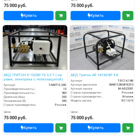
75 000 руб.
75 000 руб.
Купить
Купить
АВД ТРИТОН H 15/200 TS 5.5 T ( на
АВД Тритон AR 14/160 BP 4 R
раме, электрика с теплозащитой)
Артикул
T-RC14.16N
Артикул двигателя
IMM112M4PB2У3
Артикул
T-NMT15.20R
Артикул насоса
M-AR23301
Производительность (л/мин)
15
Страна-производитель двигателя
Россия
Производительность (л/ч)
900
Страна-производитель насоса
Италия
Давление (бар)
200
Модель насоса
RC 14.16
Напряжение (В)
380
Страна-производитель
Россия
Цена
Цена
75 000 руб.
75 000 руб.
Купить
Купить