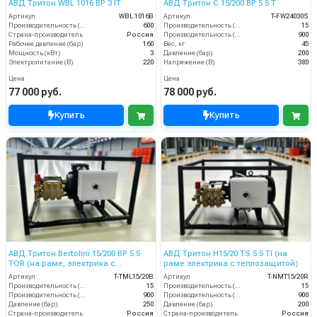
АВД Тритон WBL 1016 BP 3 IT
АВД Тритон C 15/200 BP 5.5 T
Артикул
WBL 1016B
Артикул
T-FW24030S
Производительность (л/ч)
600
Производительность (л/мин)
15
Страна-производитель
Россия
Производительность (л/ч)
900
Рабочее давление (бар)
160
Вес, кг
45
Мощность (кВт)
3
Давление (бар)
200
Электропитание (В)
220
Напряжение (В)
380
Цена
Цена
77 000 руб.
78 000 руб.
Купить
Купить
АВД Тритон Bertolini 15/200 BP 5.5
АВД Тритон H15/20 TS 5.5 TI (на
TOR (на раме, электрика с
раме электрика с теплозащитой)
теплозащитой)
Артикул
T-TML15/20B
Артикул
T-NMT15/20R
Производительность (л/мин)
15
Производительность (л/мин)
15
Производительность (л/ч)
900
Производительность (л/ч)
900
Давление (бар)
250
Давление (бар)
200
Страна-производитель
Россия
Страна-производитель
Россия