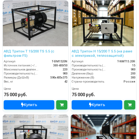
АВД Тритон T 15/200 TS 5.5 (с
АВД Тритон H 15/200 T 5.5 (на раме
фильтром F5)
с электрикой, теплозащитой)
Артикул
T-BM1520N
Артикул
T-NMT15.20R
Источник питания (~/В/Гц)
380-400/50
Производительность (л/мин)
15
Максимальное давление (бар)
220
Производительность (л/ч)
900
Производительность (л/мин)
900
Давление (бар)
200
Размеры (ДхШхВ)
590х405х375
Напряжение (В)
380
Вес, кг
42
Страна-производитель
Россия
Цена
Цена
75 000 руб.
75 000 руб.
Купить
Купить