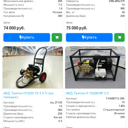
Максимальное давление (бар)
200
Габариты
590х405х375
Мощность (л/с)
7.5
Производительность (л/мин)
15
Производительность (л/мин)
14
Производительность (л/ч)
900
Тип вала
Полый
Вес, кг
43
Напряжение (В)
380
Давление (бар)
200
Цена
Цена
74 000 руб.
75 000 руб.
Купить
Купить
АВД Тритон H15/20 TS 5.5 TI (на
АВД Тритон H 15/200 BP 5.5
тележке)
Артикул
T-HNMT15.20R
Производительность (л/мин)
15
Артикул
my.21103
Скорость вращения (об/мин)
1450
Производительность (л/мин)
15
Тип мойки
Стационарная
Производительность (л/ч)
900
Страна-производитель
Италия
Давление (бар)
200
Рабочее давление (бар)
200
Страна-производитель
Китай
Мощность (кВт)
5.5
Цена
Цена