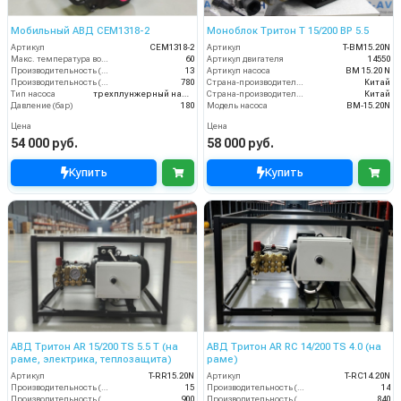
Мобильный АВД CEM1318-2
Моноблок Тритон T 15/200 BP 5.5
Артикул
CEM1318-2
Артикул
T-BM15.20N
Макс. температура воды (°C)
60
Артикул двигателя
14550
Производительность (л/мин)
13
Артикул насоса
BM 15.20 N
Производительность (л/ч)
780
Страна-производитель двигателя
Китай
Тип насоса
трехплунжерный насос с цельнокерамическими плунжерами
Страна-производитель насоса
Китай
Давление (бар)
180
Модель насоса
BM-15.20N
Цена
Цена
54 000 руб.
58 000 руб.
Купить
Купить
АВД Тритон AR 15/200 TS 5.5 T (на
АВД Тритон AR RC 14/200 TS 4.0 (на
раме, электрика, теплозащита)
раме)
Артикул
T-RR15.20N
Артикул
T-RС14.20N
Производительность (л/мин)
15
Производительность (л/мин)
14
Производительность (л/ч)
900
Производительность (л/ч)
840