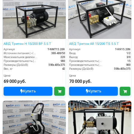
АВД Тритон H 15/200 BP 5.5 T
АВД Тритон AR 15/200 TS 5.5 T
Артикул
T-NMT15.20R
Артикул
T-RR15.20N
Источник питания (~/В/Гц)
380-400/50
Вход
1/2
Максимальное давление (бар)
220
Выход
3/8
Производительность (л/ч)
900
Производительность (л/мин)
15
Размеры (ДхШхВ)
590х405х375
Производительность (л/ч)
900
Вес, кг
42
Размеры (ДхШхВ)
590х405х375
Цена
Цена
69 000 руб.
70 000 руб.
Купить
Купить