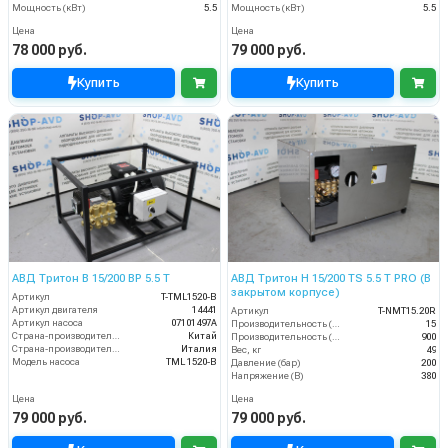
Мощность (кВт)
5.5
Мощность (кВт)
5.5
Цена
Цена
78 000 руб.
79 000 руб.
Купить
Купить
АВД Тритон B 15/200 BP 5.5 T
АВД Тритон H 15/200 TS 5.5 T PRO (В
закрытом корпусе)
Артикул
T-TML1520-В
Артикул двигателя
14441
Артикул
T-NMT15.20R
Артикул насоса
07101497A
Производительность (л/мин)
15
Страна-производитель двигателя
Китай
Производительность (л/ч)
900
Страна-производитель насоса
Италия
Вес, кг
49
Модель насоса
TML 1520-B
Давление (бар)
200
Напряжение (В)
380
Цена
Цена
79 000 руб.
79 000 руб.