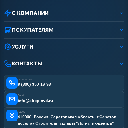
О КОМПАНИИ
О компании
Реквизиты ООО «Шоп АВД»
ПОКУПАТЕЛЯМ
Защита данных клиента
Как заказать?
Условия соглашения
Оплата
УСЛУГИ
Вакансии
Доставка
Ремонт АВД
Рассрочка
Гарантия
Сертификаты
КОНТАКТЫ
Статьи
Лизинг
Наши работы
Получить скидку
Отзывы наших клиентов
Бесплатный
Карта сайта
8 (800) 350-16-98
Email
info@shop-avd.ru
Адрес
410000, Россия, Саратовская область, г.Саратов,
поселок Строитель, склады "Логистик-центра"