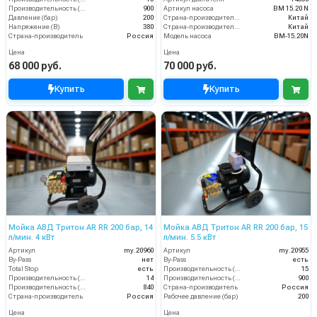
Производительность (л/ч)
900
Артикул насоса
BM 15.20 N
Давление (бар)
200
Страна-производитель двигателя
Китай
Напряжение (В)
380
Страна-производитель насоса
Китай
Страна-производитель
Россия
Модель насоса
BM-15.20N
Цена
Цена
68 000 руб.
70 000 руб.
Купить
Купить
Мойка АВД Тритон AR RR 200 бар, 14
Мойка АВД Тритон AR RR 200 бар, 15
л/мин. 4 кВт
л/мин. 5.5 кВт
Артикул
my.20960
Артикул
my.20955
By-Pass
нет
By-Pass
есть
Total Stop
есть
Производительность (л/мин)
15
Производительность (л/мин)
14
Производительность (л/ч)
900
Производительность (л/ч)
840
Страна-производитель
Россия
Страна-производитель
Россия
Рабочее давление (бар)
200
Цена
Цена