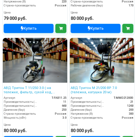
Напряжение (В)
220
Страна-производитель
Россия
Страна-производитель
Россия
Рабочее давление (бар)
170
Цена
Цена
79 000 руб.
80 000 руб.
Купить
Купить
АВД Тритон T 11/250 3.0 ( на
АВД Тритон М 21/200 ВР 7.0
тележке, фильтр, сухой ход,
(тележка, катушка 20 м)
электрика с теплозащитой,
Артикул
T-FAB11.25
Артикул
T-MMD21200R
катушкой)
Производительность (л/мин)
11
Производительность (л/мин)
21
Производительность (л/ч)
660
Производительность (л/ч)
1260
Давление (бар)
250
Давление (бар)
200
Страна-производитель
Россия
Напряжение (В)
380
Мощность (кВт)
3.0
Страна-производитель
Россия
Цена
Цена
80 000 руб.
80 000 руб.