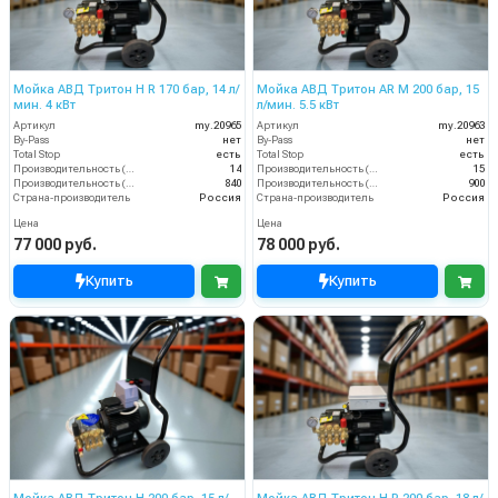
Мойка АВД Тритон H R 170 бар, 14 л/
Мойка АВД Тритон AR M 200 бар, 15
мин. 4 кВт
л/мин. 5.5 кВт
Артикул
my.20965
Артикул
my.20963
By-Pass
нет
By-Pass
нет
Total Stop
есть
Total Stop
есть
Производительность (л/мин)
14
Производительность (л/мин)
15
Производительность (л/ч)
840
Производительность (л/ч)
900
Страна-производитель
Россия
Страна-производитель
Россия
Цена
Цена
77 000 руб.
78 000 руб.
Купить
Купить