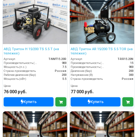
АВД Тритон H 15/200 TS 5.5 T (на
АВД Тритон AR 15/200 TS 5.5 TOR (на
тележке)
тележке)
Артикул
T-NMT15.20R
Артикул
T-RR15.20N
Производительность (л/ч)
900
Производительность (л/мин)
15
Мощность (л.с.)
7.5
Производительность (л/ч)
900
Страна-производитель
Россия
Давление (бар)
200
Рабочее давление (бар)
200
Напряжение (В)
380
Мощность (кВт)
5.5
Страна-производитель
Россия
Цена
Цена
76 000 руб.
77 000 руб.
Купить
Купить