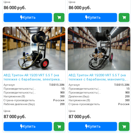
Цена
Цена
86 000 руб.
86 000 руб.
Купить
Купить
АВД Тритон AR 15/20 VRT 5.5 T (на
АВД Тритон AR 15/200 VRT 5.5 T (на
тележке с барабаном, электрика
тележке с барабаном, манометр,
термозащитой )
электрика теплозащитой )
Артикул
T-RR15.20N
Артикул
T-RR15.20N
Производительность (л/мин)
15
Производительность (л/мин)
15
Производительность (л/ч)
900
Производительность (л/ч)
900
Напряжение (В)
380
Давление (бар)
200
Страна-производитель
Россия
Напряжение (В)
380
Рабочее давление (бар)
200
Страна-производитель
Россия
Цена
Цена
87 000 руб.
87 000 руб.
Купить
Купить