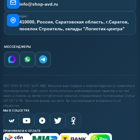
info@shop-avd.ru
Адрес
410000, Россия, Саратовская область, г.Саратов,
поселок Строитель, склады "Логистик-центра"
МЕССЕНДЖЕРЫ
2017-2025 © ООО "ШОП АВД". Внешний вид товаров и комплектация могут изменяться
производителем. Сайт носит исключительно информационный характер и ни при
каких условиях не является публичной офертой, определяемой положениями Статьи
437 (2) ГК РФ. Заполняя формы на сайте, Вы подтверждаете возможность их
обработки.
МЫ В СОЦСЕТЯХ
ПРИНИМАЕМ К ОПЛАТЕ