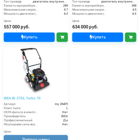
Тип привода
двигатель внутреннего сгорания
Тип привода
двигатель внутреннего сгорания
Ёмкость мусоросборника (л)
280
Ёмкость мусоросборника (л)
360
Максимальная скорость движения (км/ч)
6.7
Максимальная скорость движения (км/ч)
4.5
Мощность двигателя (кВт)
6.6
Мощность двигателя (кВт)
6.6
Цена
Цена
557 000 руб.
634 000 руб.
Купить
Купить
IBEA IB-2755, Turbo 70
Артикул
my.26476
Класс пыли
L
HEPA фильтр в комплекте
Нет
Производитель
IBEA
Профессиональный
Да
Регулировка силы всасывания
Нет
Цена
Запрос цены