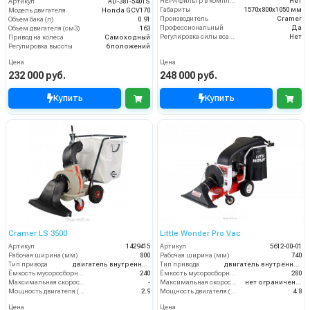
HEPA фильтр в комплекте
Нет
Артикул
AD-381-540TS
Габариты
1570х800х1050 мм
Модель двигателя
Honda GCV170
Производитель
Cramer
Объем бака (л)
0.91
Профессиональный
Да
Объем двигателя (см3)
163
Регулировка силы всасывания
Нет
Привод на колёса
Самоходный
Регулировка высоты
6 положений
Цена
Цена
232 000 руб.
248 000 руб.
Купить
Купить
Cramer LS 3500
Little Wonder Pro Vac
Артикул
1429415
Артикул
5612-00-01
Рабочая ширина (мм)
800
Рабочая ширина (мм)
740
Тип привода
двигатель внутреннего сгорания
Тип привода
двигатель внутреннего сгорания
Ёмкость мусоросборника (л)
240
Ёмкость мусоросборника (л)
280
Максимальная скорость движения (км/ч)
-
Максимальная скорость движения (км/ч)
нет ограничений
Мощность двигателя (кВт)
2.9
Мощность двигателя (кВт)
4.8
Цена
Цена