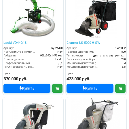
Laski VD440/18
Cramer LS 5000 H SW
Артикул
my.26478
Артикул
1429432
HEPA фильтр в комплекте
Нет
Рабочая ширина (мм)
800
Габариты
950х795х1470 мм
Тип привода
двигатель внутреннего сгорания
Производитель
Laski
Ёмкость мусоросборника (л)
240
Профессиональный
Да
Мощность двигателя (кВт)
4
Регулировка силы всасывания
Нет
Мощность двигателя (лс)
5.5
Цена
Цена
370 000 руб.
423 000 руб.
Купить
Купить