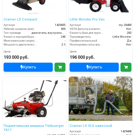
Cramer LS Compact
Little Wonder Pro Vac
Артикул
1429435
Артикул
my.26488
Рабочая ширина (мм)
800
HEPA фильтр в комплекте
Нет
Тип привода
двигатель внутреннего сгорания
Емкость бака для мусора (л)
282
Ёмкость мусоросборника (л)
240
Производитель
Little Wonder
Максимальная скорость движения (км/ч)
-
Профессиональный
Да
Мощность двигателя (кВт)
2.9
Регулировка силы всасывания
Нет
Цена
Цена
193 000 руб.
196 000 руб.
Купить
Купить
Подметальная машина Tielbuerger
Cramer LS VLG навесной
TK17
Артикул
1429468