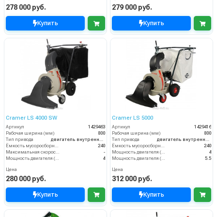
278 000 руб.
279 000 руб.
Купить
Купить
Cramer LS 4000 SW
Cramer LS 5000
Артикул
1429463
Артикул
1429416
Рабочая ширина (мм)
800
Рабочая ширина (мм)
800
Тип привода
двигатель внутреннего сгорания
Тип привода
двигатель внутреннего сгорания
Ёмкость мусоросборника (л)
240
Ёмкость мусоросборника (л)
240
Максимальная скорость движения (км/ч)
-
Мощность двигателя (кВт)
4
Мощность двигателя (кВт)
4
Мощность двигателя (лс)
5.5
Цена
Цена
280 000 руб.
312 000 руб.
Купить
Купить