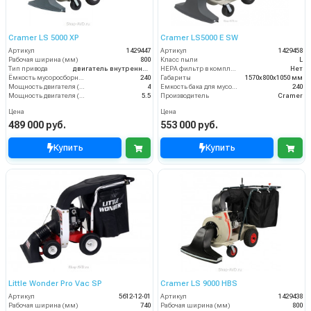
Cramer LS 5000 XP
Cramer LS5000 E SW
Артикул
1429447
Артикул
1429458
Рабочая ширина (мм)
800
Класс пыли
L
Тип привода
двигатель внутреннего сгорания
HEPA фильтр в комплекте
Нет
Ёмкость мусоросборника (л)
240
Габариты
1570х800х1050 мм
Мощность двигателя (кВт)
4
Емкость бака для мусора (л)
240
Мощность двигателя (лс)
5.5
Производитель
Cramer
Цена
Цена
489 000 руб.
553 000 руб.
Купить
Купить
Little Wonder Pro Vac SP
Cramer LS 9000 HBS
Артикул
5612-12-01
Артикул
1429438
Рабочая ширина (мм)
740
Рабочая ширина (мм)
800