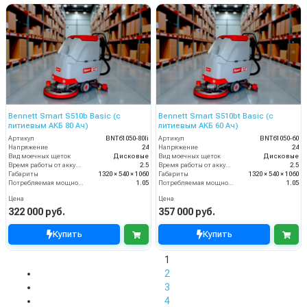
Bennett Smart S510b Basic (с
Bennett Smart S510bt Basic (с
литиевым АКБ 80 Ач)
литиевым АКБ 60 Ач)
Артикул
BNT61050-80li
Артикул
BNT61050-60
Напряжение
24
Напряжение
24
Вид моечных щеток
Дисковые
Вид моечных щеток
Дисковые
Время работы от аккумуляторов (ч)
2.5
Время работы от аккумуляторов (ч)
2.5
Габариты
1320 × 540 × 1060
Габариты
1320 × 540 × 1060
Потребляемая мощность (кВт)
1.05
Потребляемая мощность (кВт)
1.05
Цена
Цена
322 000 руб.
357 000 руб.
Купить
Купить
1
2
3
4