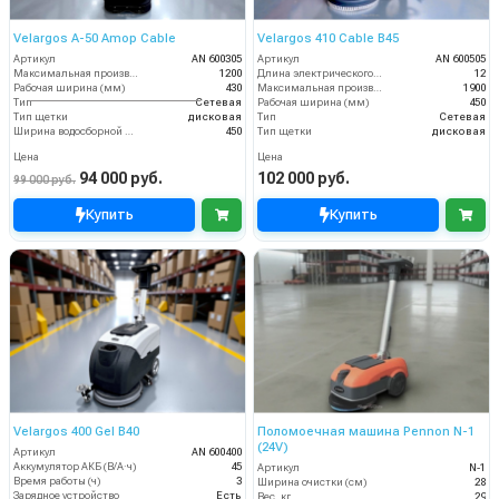
Velargos A-50 Amop Cable
Velargos 410 Cable B45
Артикул
AN 600305
Артикул
AN 600505
Максимальная производительность (кв.м/час)
1200
Длина электрического кабеля (м)
12
Рабочая ширина (мм)
430
Максимальная производительность (кв.м/час)
1900
Тип
Сетевая
Рабочая ширина (мм)
450
Тип щетки
дисковая
Тип
Сетевая
Ширина водосборной рейки
450
Тип щетки
дисковая
Цена
Цена
94 000 руб.
102 000 руб.
99 000 руб.
Купить
Купить
Velargos 400 Gel B40
Поломоечная машина Pennon N-1
(24V)
Артикул
AN 600400
Аккумулятор АКБ (В/А·ч)
45
Артикул
N-1
Время работы (ч)
3
Ширина очистки (см)
28
Зарядное устройство
Есть
Вес, кг
29