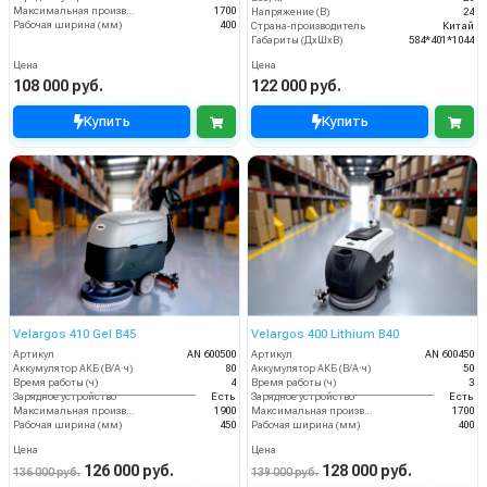
Максимальная производительность (кв.м/час)
1700
Напряжение (В)
24
Рабочая ширина (мм)
400
Страна-производитель
Китай
Габариты (ДхШхВ)
584*401*1044
Цена
Цена
108 000 руб.
122 000 руб.
Купить
Купить
Velargos 410 Gel B45
Velargos 400 Lithium B40
Артикул
AN 600500
Артикул
AN 600450
Аккумулятор АКБ (В/А·ч)
80
Аккумулятор АКБ (В/А·ч)
50
Время работы (ч)
4
Время работы (ч)
3
Зарядное устройство
Есть
Зарядное устройство
Есть
Максимальная производительность (кв.м/час)
1900
Максимальная производительность (кв.м/час)
1700
Рабочая ширина (мм)
450
Рабочая ширина (мм)
400
Цена
Цена
126 000 руб.
128 000 руб.
136 000 руб.
139 000 руб.