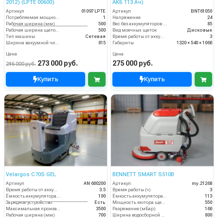
2012) (LPTE 00600)
АКБ 113 Ач)
Артикул
01097 LPTE
Артикул
BNT61050
Потребляемая мощность (кВт)
1
Напряжение
24
Рабочая ширина (мм)
500
Вес без аккумуляторов (кг)
85
Рабочая ширина щеток (мм)
500
Вид моечных щеток
Дисковые
Тип машины
Сетевая
Время работы от аккумуляторов (ч)
3
Ширина вакуумной чистки (мм)
815
Габариты
1320 × 540 × 1060
Цена
Цена
273 000 руб.
275 000 руб.
296 000 руб.
Купить
Купить
Velargos C70S GEL
BENNETT SMART S510B
Артикул
AN 600200
Артикул
my.21268
Время работы от аккумуляторов (ч)
3.5
Время работы (ч)
3
Ёмкость аккумулятора (Ач)
100
Ёмкость аккумулятора (Ач)
113
Зарядное устройство
Есть
Мощность мотора щеток
550
Максимальная производительность (кв.м/час)
3500
Разряжение (мБар)
160
Рабочая ширина (мм)
700
Ширина водосборной рейки
800