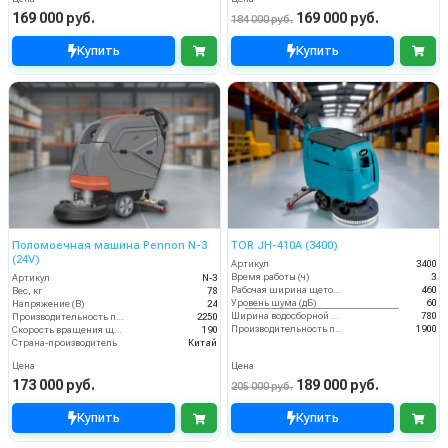
169 000 руб.
169 000 руб.
184 000 руб.
Купить
Купить
Поломоечная машина Pennon N-3
TOR JH-410A (3400)
(24V)
Артикул
3400
Время работы (ч)
3
Артикул
N-3
Рабочая ширина щеток (мм)
460
Вес, кг
78
Уровень шума (дБ)
60
Напряжение (В)
24
Ширина водосборной рейки
780
Производительность по площади (м2/ч)
2250
Производительность по площади (м2/ч)
1900
Скорость вращения щётки (об/мин)
190
Страна-производитель
Китай
Цена
Цена
173 000 руб.
189 000 руб.
205 000 руб.
Купить
Купить