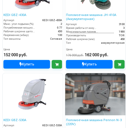
KEDI GBZ-430A
Поломоечная машина JH-410A
(Аккумуляторная)
Артикул
KEDI GBZ-430A
Макс. угол подъема (%)
2
Артикул
3100
Потребляемая мощность (кВт)
0.77
Время работы от аккумуляторов (ч)
3
Рабочая ширина щеток (мм)
430
Максимальная производительность (кв.м/час)
1900
Разряжение (мБар)
100
Производитель
TOR
Тип машины
Сетевая
Рабочая ширина (мм)
460
Тип
аккумуляторная
Цена
Цена
152 000 руб.
162 000 руб.
176 000 руб.
Купить
Купить
KEDI GBZ-530A
Поломоечная машина Pennon N-3
(220V)
Артикул
KEDI GBZ-530A