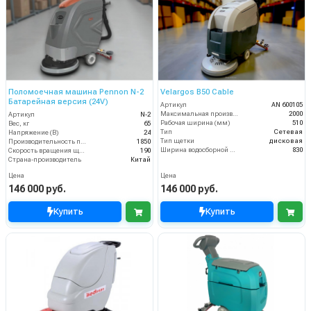
Поломоечная машина Pennon N-2
Velargos B50 Cable
Батарейная версия (24V)
Артикул
AN 600105
Максимальная производительность (кв.м/час)
2000
Артикул
N-2
Рабочая ширина (мм)
510
Вес, кг
65
Тип
Сетевая
Напряжение (В)
24
Тип щетки
дисковая
Производительность по площади (м2/ч)
1850
Ширина водосборной рейки
830
Скорость вращения щётки (об/мин)
190
Страна-производитель
Китай
Цена
Цена
146 000 руб.
146 000 руб.
Купить
Купить