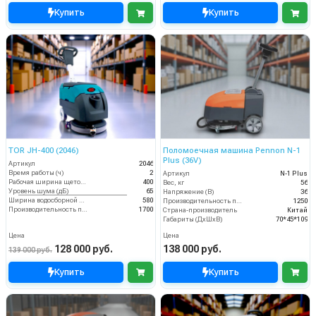
Купить
Купить
TOR JH-400 (2046)
Поломоечная машина Pennon N-1
Plus (36V)
Артикул
2046
Время работы (ч)
2
Артикул
N-1 Plus
Рабочая ширина щеток (мм)
400
Вес, кг
56
Уровень шума (дБ)
65
Напряжение (В)
36
Ширина водосборной рейки
580
Производительность по площади (м2/ч)
1250
Производительность по площади (м2/ч)
1700
Страна-производитель
Китай
Габариты (ДхШхВ)
70*45*109
Цена
Цена
128 000 руб.
138 000 руб.
139 000 руб.
Купить
Купить