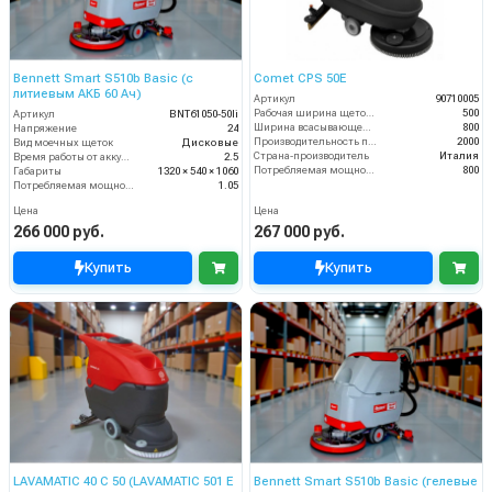
Bennett Smart S510b Basic (с
Comet CPS 50E
литиевым АКБ 60 Ач)
Артикул
90710005
Рабочая ширина щеток (мм)
500
Артикул
BNT61050-50li
Ширина всасывающей балки (мм)
800
Напряжение
24
Производительность по площади (м2/ч)
2000
Вид моечных щеток
Дисковые
Страна-производитель
Италия
Время работы от аккумуляторов (ч)
2.5
Потребляемая мощность (Вт)
800
Габариты
1320 × 540 × 1060
Потребляемая мощность (кВт)
1.05
Цена
Цена
266 000 руб.
267 000 руб.
Купить
Купить
LAVAMATIC 40 C 50 (LAVAMATIC 501 E
Bennett Smart S510b Basic (гелевые