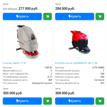
Цена
Цена
277 000 руб.
284 000 руб.
301 000 руб.
Купить
Купить
Comac Abila 17 B
Portotecnica LAVAMATIC 40 C 50
Артикул
100132
Артикул
LPTE 00600
Время работы (ч)
2
Потребляемая мощность (кВт)
1
Макс. угол подъема (%)
2
Рабочая ширина (мм)
500
Потребляемая мощность (кВт)
0.77
Рабочая ширина щеток (мм)
500
Рабочая ширина щеток (мм)
420
Тип машины
Сетевая
Тип машины
Аккумуляторная
Ширина вакуумной чистки (мм)
815
Цена
Цена
305 000 руб.
308 000 руб.
Купить
Купить