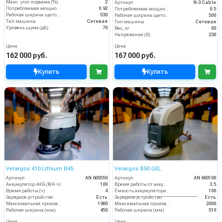
Макс. угол подъема (%)
2
Артикул
N-3 Cable
Потребляемая мощность (кВт)
0.92
Потребляемая мощность (кВт)
0.5
Рабочая ширина щеток (мм)
530
Рабочая ширина щеток (мм)
500
Тип машины
Сетевая
Тип машины
Сетевая
Уровень шума (дБ)
70
Вес, кг
80
Напряжение (В)
230
Цена
Цена
162 000 руб.
167 000 руб.
Купить
Купить
Velargos 410 Lithium B45
Velargos B50 GEL
Артикул
AN 600550
Артикул
AN 600100
Аккумулятор АКБ (В/А·ч)
100
Время работы от аккумуляторов (ч)
3.5
Время работы (ч)
4
Ёмкость аккумулятора (Ач)
100
Зарядное устройство
Есть
Зарядное устройство
Есть
Максимальная производительность (кв.м/час)
1900
Максимальная производительность (кв.м/час)
2000
Рабочая ширина (мм)
450
Рабочая ширина (мм)
510
Цена
Цена