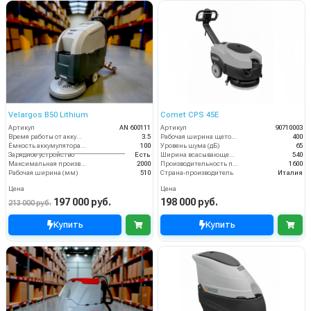
Velargos B50 Lithium
Comet CPS 45E
Артикул
AN 600111
Артикул
90710003
Время работы от аккумуляторов (ч)
3.5
Рабочая ширина щеток (мм)
400
Ёмкость аккумулятора (Ач)
100
Уровень шума (дБ)
65
Зарядное устройство
Есть
Ширина всасывающей балки (мм)
540
Максимальная производительность (кв.м/час)
2000
Производительность по площади (м2/ч)
1600
Рабочая ширина (мм)
510
Страна-производитель
Италия
Цена
Цена
197 000 руб.
198 000 руб.
213 000 руб.
Купить
Купить