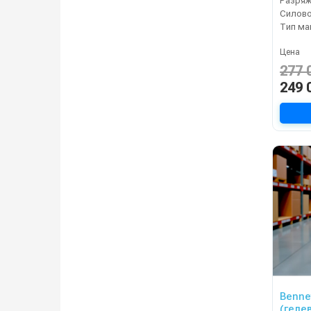
Разряж
Силово
Тип м
Цена
277 
249 
Benne
(геле