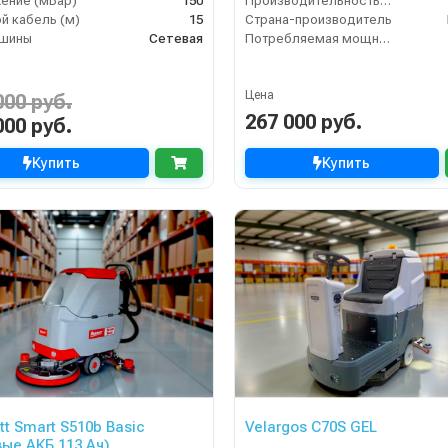
ение (мБар)
150
Производительность по площади (м2/ч)
й кабель (м)
15
Страна-производитель
ашины
Сетевая
Потребляемая мощность (Вт)
Цена
000 руб.
267 000 руб.
000 руб.
Купить
Купить
tt Smart S510b Basic
Velargos C70S GEL
вые АКБ 113 Ач)