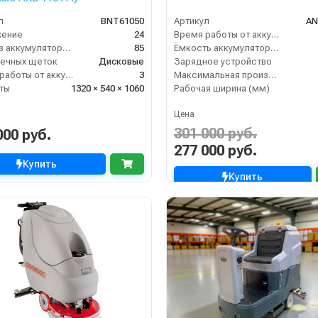
л
BNT61050
Артикул
AN
жение
24
Время работы от аккумуляторов (ч)
Вес без аккумуляторов (кг)
85
Ёмкость аккумулятора (Ач)
ечных щеток
Дисковые
Зарядное устройство
Время работы от аккумуляторов (ч)
3
Максимальная производительность (кв.м/час)
ты
1320 × 540 × 1060
Рабочая ширина (мм)
Цена
301 000 руб.
000 руб.
277 000 руб.
Купить
Купить