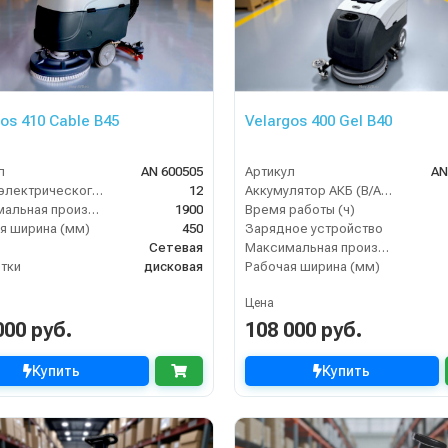
os 410 Cable B45
Velargos 400 Gel B40
л
AN 600505
Артикул
AN
Длина электрического кабеля (м)
12
Аккумулятор АКБ (В/А·ч)
Максимальная производительность (кв.м/час)
1900
Время работы (ч)
я ширина (мм)
450
Зарядное устройство
Сетевая
Максимальная производительность (кв.м/час)
тки
дисковая
Рабочая ширина (мм)
Цена
000 руб.
108 000 руб.
Купить
Купить