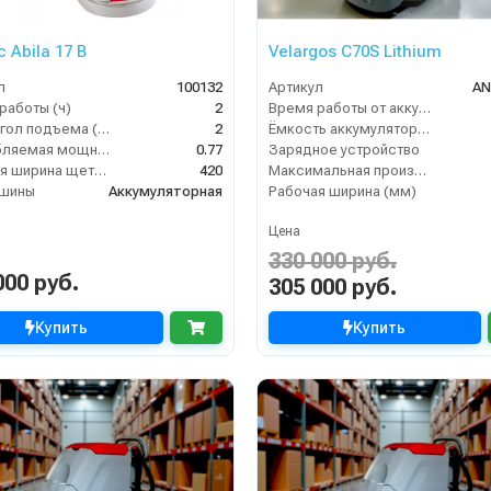
 Abila 17 B
Velargos C70S Lithium
л
100132
Артикул
AN
работы (ч)
2
Время работы от аккумуляторов (ч)
Макс. угол подъема (%)
2
Ёмкость аккумулятора (Ач)
Потребляемая мощность (кВт)
0.77
Зарядное устройство
Рабочая ширина щеток (мм)
420
Максимальная производительность (кв.м/час)
ашины
Аккумуляторная
Рабочая ширина (мм)
Цена
330 000 руб.
000 руб.
305 000 руб.
Купить
Купить