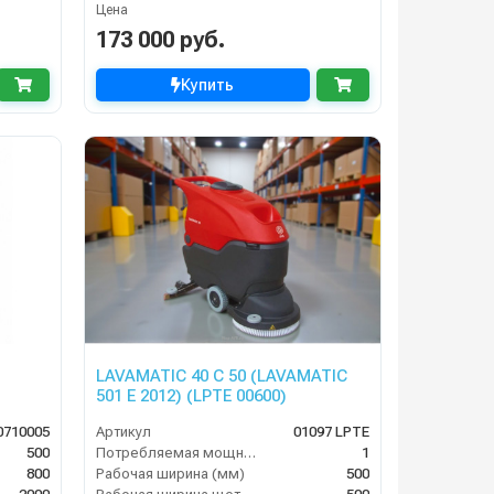
Цена
173 000 руб.
Купить
LAVAMATIC 40 C 50 (LAVAMATIC
501 E 2012) (LPTE 00600)
0710005
Артикул
01097 LPTE
500
Потребляемая мощность (кВт)
1
800
Рабочая ширина (мм)
500