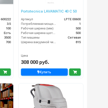
Portotecnica LAVAMATIC 40 C 50
 600222
Артикул
LPTE 00600
3.5
Потребляемая мощность (кВт)
1
100
Рабочая ширина (мм)
500
Есть
Рабочая ширина щеток (мм)
500
3500
Тип машины
Сетевая
700
Ширина вакуумной чистки (мм)
815
Цена
308 000 руб.
Купить