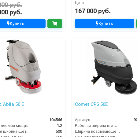
Цена
000 руб.
167 000 руб.
000 руб.
Купить
Купить
 Abila 50 E
Comet CPS 50E
л
104566
Артикул
9
Потребляемая мощность (кВт)
1.2
Рабочая ширина щеток (мм)
Рабочая ширина щеток (мм)
500
Ширина всасывающей балки (мм)