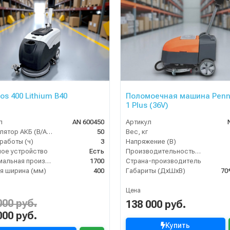
os 400 Lithium B40
Поломоечная машина Penn
1 Plus (36V)
л
AN 600450
Артикул
Аккумулятор АКБ (В/А·ч)
50
Вес, кг
работы (ч)
3
Напряжение (В)
ое устройство
Есть
Производительность по площади (м2/ч)
Максимальная производительность (кв.м/час)
1700
Страна-производитель
я ширина (мм)
400
Габариты (ДхШхВ)
70
Цена
000 руб.
138 000 руб.
000 руб.
Купить