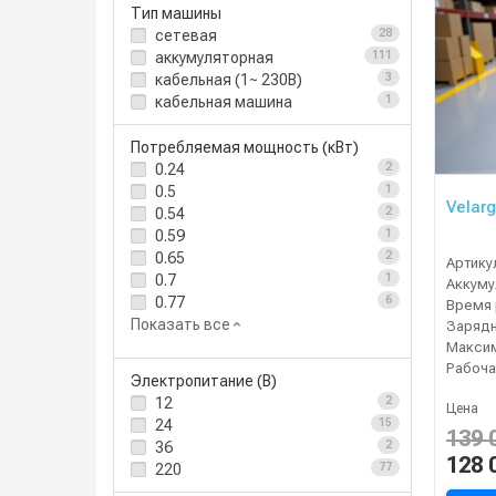
Тип машины
сетевая
28
аккумуляторная
111
кабельная (1~ 230В)
3
кабельная машина
1
Потребляемая мощность (кВт)
0.24
2
0.5
1
Velarg
0.54
2
0.59
1
0.65
2
Артику
0.7
1
0.77
6
Время 
Показать все
Зарядн
Рабоча
Электропитание (В)
12
2
Цена
24
15
139 
36
2
128 
220
77