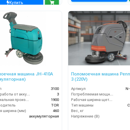
Купить
оечная машина JH-410A
Поломоечная машина Penn
муляторная)
3 (220V)
л
3100
Артикул
N-
Время работы от аккумуляторов (ч)
3
Потребляемая мощность (кВт)
Максимальная производительность (кв.м/час)
1900
Рабочая ширина щеток (мм)
водитель
TOR
Тип машины
С
я ширина (мм)
460
Вес, кг
аккумуляторная
Напряжение (В)