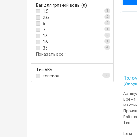
Бак для грязной воды (л)
1.5
1
2.6
2
5
2
7
1
13
6
16
1
35
4
Показать все
Тип АКБ
гелевая
36
Полом
(Акку
Артику
Произ
Рабоча
Тип
Цена