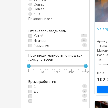
Comac
Comet
KEDI
Показать все
Velarg
Страна производитель
Китай
25
Италия
67
Артику
Германия
1
Рабоча
Производительность по площади
Тип
(м2/ч)
0
-
12330
Тип ще
0
97
1090
4505
12330
Цена
102 
Время работы (ч)
2
1
2.5
2
3
1
5
2