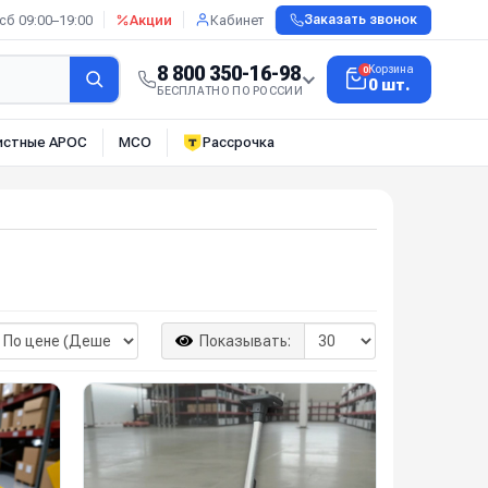
сб 09:00–19:00
Акции
Кабинет
Заказать звонок
8 800 350-16-98
Корзина
0
0 шт.
БЕСПЛАТНО ПО РОССИИ
истные АРОС
МСО
Рассрочка
Показывать: