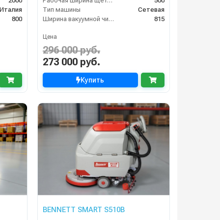
2000
Рабочая ширина щеток (мм)
500
Италия
Тип машины
Сетевая
800
Ширина вакуумной чистки (мм)
815
Цена
296 000 руб.
273 000 руб.
Купить
BENNETT SMART S510B