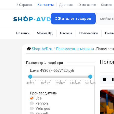
🚩Саратов
Контакты
Доставка
О магазине
Оплата
Каталог товаров
Новинки
Мойки ВД
Насосы
Поломойки
Пыле
Shop-AVD.ru
Поломоечные машины
Поломоеч
Поло
Параметры подбора
Цена:
49367
-
6677420
руб
49367
100197
624442
2426446
6677420
Производитель
Все
Pennon
Velargos
Bennett