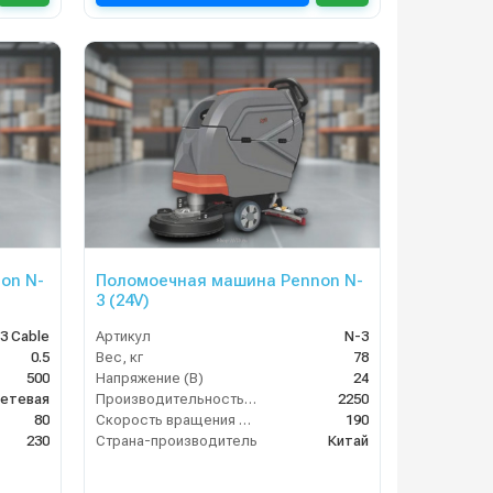
on N-
Поломоечная машина Pennon N-
3 (24V)
3 Cable
Артикул
N-3
0.5
Вес, кг
78
500
Напряжение (В)
24
етевая
Производительность по площади (м2/ч)
2250
80
Скорость вращения щётки (об/мин)
190
230
Страна-производитель
Китай