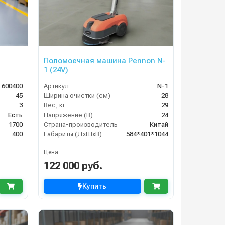
Поломоечная машина Pennon N-
1 (24V)
 600400
Артикул
N-1
45
Ширина очистки (см)
28
3
Вес, кг
29
Есть
Напряжение (В)
24
1700
Страна-производитель
Китай
400
Габариты (ДхШхВ)
584*401*1044
Цена
122 000 руб.
Купить