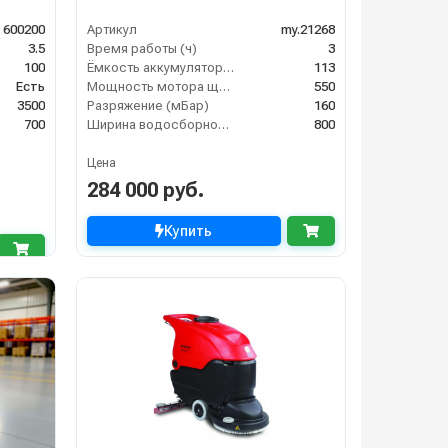
 600200
Артикул
my.21268
3.5
Время работы (ч)
3
100
Ёмкость аккумулятора (Ач)
113
Есть
Мощность мотора щеток
550
3500
Разряжение (мБар)
160
700
Ширина водосборной рейки
800
Цена
284 000 руб.
Купить