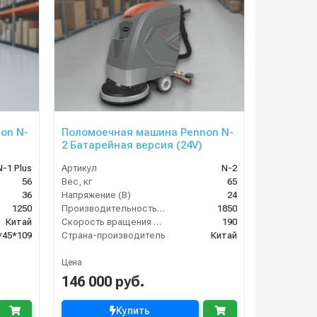
on N-
Поломоечная машина Pennon N-
2 Батарейная версия (24V)
N-1 Plus
Артикул
N-2
56
Вес, кг
65
36
Напряжение (В)
24
1250
Производительность по площади (м2/ч)
1850
Китай
Скорость вращения щётки (об/мин)
190
*45*109
Страна-производитель
Китай
Цена
146 000 руб.
Купить