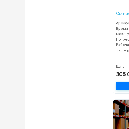
Comac
Артику
Время 
Тип м
Цена
305 