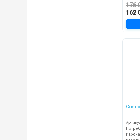
176 
162 
Comac
Артику