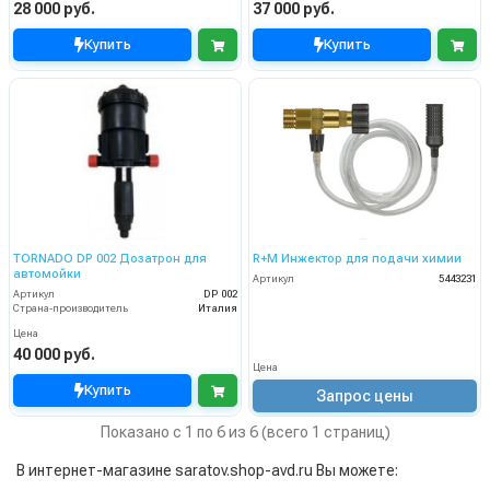
28 000 руб.
37 000 руб.
Купить
Купить
TORNADO DP 002 Дозатрон для
R+M Инжектор для подачи химии
автомойки
Артикул
5443231
Артикул
DP 002
Страна-производитель
Италия
Цена
40 000 руб.
Цена
Купить
Запрос цены
Показано с 1 по 6 из 6 (всего 1 страниц)
В интернет-магазине saratov.shop-avd.ru Вы можете: