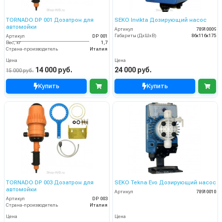
TORNADO DP 001 Дозатрон для
SEKO Invikta Дозирующий насос
автомойки
Артикул
78910009
Габариты (ДхШхВ)
86х116х175
Артикул
DP 001
Вес, кг
1,7
Страна-производитель
Италия
Цена
Цена
14 000 руб.
24 000 руб.
15 000 руб.
Купить
Купить
TORNADO DP 003 Дозатрон для
SEKO Tekna Evo Дозирующий насос
автомойки
Артикул
78910010
Артикул
DP 003
Страна-производитель
Италия
Цена
Цена