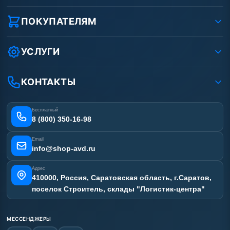
О компании
Реквизиты ООО «Шоп АВД»
ПОКУПАТЕЛЯМ
Защита данных клиента
Как заказать?
Условия соглашения
Оплата
УСЛУГИ
Вакансии
Доставка
Ремонт АВД
Рассрочка
Гарантия
Сертификаты
КОНТАКТЫ
Статьи
Лизинг
Наши работы
Получить скидку
Отзывы наших клиентов
Бесплатный
Карта сайта
8 (800) 350-16-98
Email
info@shop-avd.ru
Адрес
410000, Россия, Саратовская область, г.Саратов,
поселок Строитель, склады "Логистик-центра"
МЕССЕНДЖЕРЫ