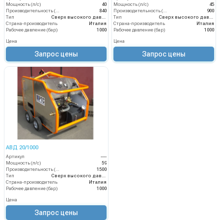
Мощность (л/с)
40
Мощность (л/с)
45
Производительность (л/ч)
840
Производительность (л/ч)
900
Тип
Сверх высокого давления
Тип
Сверх высокого давления
Страна-производитель
Италия
Страна-производитель
Италия
Рабочее давление (бар)
1000
Рабочее давление (бар)
1000
Цена
Цена
Запрос цены
Запрос цены
АВД 20/1000
Артикул
----
Мощность (л/с)
59
Производительность (л/ч)
1500
Тип
Сверх высокого давления
Страна-производитель
Италия
Рабочее давление (бар)
1000
Цена
Запрос цены