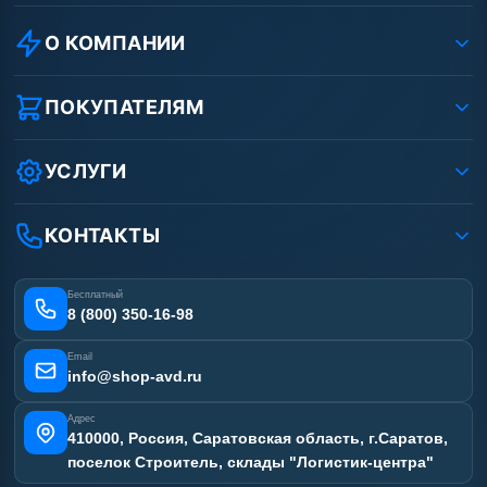
О КОМПАНИИ
О компании
Реквизиты ООО «Шоп АВД»
ПОКУПАТЕЛЯМ
Защита данных клиента
Как заказать?
Условия соглашения
Оплата
УСЛУГИ
Вакансии
Доставка
Ремонт АВД
Рассрочка
Гарантия
Сертификаты
КОНТАКТЫ
Статьи
Лизинг
Наши работы
Получить скидку
Отзывы наших клиентов
Бесплатный
Карта сайта
8 (800) 350-16-98
Email
info@shop-avd.ru
Адрес
410000, Россия, Саратовская область, г.Саратов,
поселок Строитель, склады "Логистик-центра"