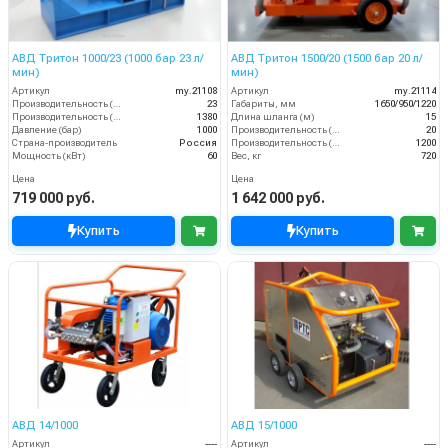
АВД Тритон 1000/23 (1000 бар 23 л/
АВД Тритон 1500/20 (1500 бар 20 л/
мин)
мин)
Артикул
my.21108
Артикул
my.21114
Производительность (л/мин)
23
Габариты, мм
1650/950/1220
Производительность (л/ч)
1380
Длина шланга (м)
15
Давление (бар)
1000
Производительность (л/мин)
20
Страна-производитель
Россия
Производительность (л/ч)
1200
Мощность (кВт)
60
Вес, кг
720
Цена
Цена
719 000 руб.
1 642 000 руб.
Купить
Купить
АВД 14/1000
АВД 15/1000
Артикул
----
Артикул
----