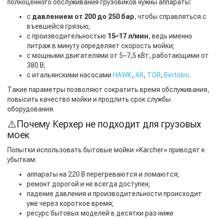
полноценного обслуживания грузовиков нужны аппараты:
с
давлением от 200 до 250 бар
, чтобы справляться с
въевшейся грязью;
с производительностью
15–17 л/мин
, ведь именно
литраж в минуту определяет скорость мойки;
с мощными двигателями от 5–7,5 кВт, работающими от
380 В;
с итальянскими насосами
HAWK
,
AR
,
TOR
,
Bertolini
.
Такие параметры позволяют сократить время обслуживания,
повысить качество мойки и продлить срок службы
оборудования.
⚠️Почему Керхер не подходит для грузовых
моек
Попытки использовать бытовые мойки «Karcher» приводят к
убыткам:
аппараты на 220 В перегреваются и ломаются;
ремонт дорогой и не всегда доступен;
падение давления и производительности происходит
уже через короткое время;
ресурс бытовых моделей в десятки раз ниже