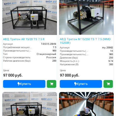
АВД Тритон AR 15/28 TS 7.5 R
АВД Тритон M 15/250 TS T 7.5 (MMD
15250R)
Артикул
T-RG15.28HN
Потребляемая мощность (кВт)
7.5
Артикул
my.20862
Производительность (л/ч)
900
Производительность (л/мин)
15
Тип
Стационарный
Производительность (л/ч)
900
Страна-производитель
Россия
Давление (бар)
250
Рабочее давление (бар)
280
Мощность (л.с.)
9.74
Напряжение (В)
380
Цена
Цена
97 000 руб.
97 000 руб.
Купить
Купить