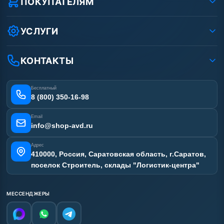
ПОКУПАТЕЛЯМ
Защита данных клиента
Как заказать?
Условия соглашения
Оплата
УСЛУГИ
Вакансии
Доставка
Ремонт АВД
Рассрочка
Гарантия
Сертификаты
КОНТАКТЫ
Статьи
Лизинг
Наши работы
Получить скидку
Отзывы наших клиентов
Бесплатный
Карта сайта
8 (800) 350-16-98
Email
info@shop-avd.ru
Адрес
410000, Россия, Саратовская область, г.Саратов,
поселок Строитель, склады "Логистик-центра"
МЕССЕНДЖЕРЫ