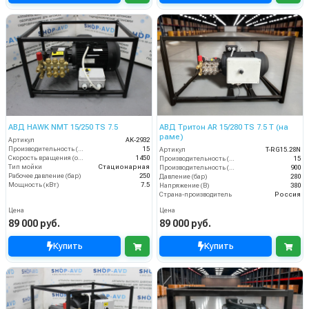
АВД HAWK NMT 15/250 TS 7.5
АВД Тритон AR 15/280 TS 7.5 Т (на
раме)
Артикул
AK-2932
Производительность (л/мин)
15
Артикул
T-RG15.28N
Скорость вращения (об/мин)
1450
Производительность (л/мин)
15
Тип мойки
Стационарная
Производительность (л/ч)
900
Рабочее давление (бар)
250
Давление (бар)
280
Мощность (кВт)
7.5
Напряжение (В)
380
Страна-производитель
Россия
Цена
Цена
89 000 руб.
89 000 руб.
Купить
Купить