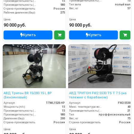
Производительность (л/мин)
15
Производительность (л/мин)
15
Тип вала
полый вал
Производительность (л/ч)
900
Вес, кг
57
Страна-производитель
Россия
Рабочее давление (бар)
275
Цена
Цена
90 000 руб.
90 000 руб.
Купить
Купить
АВД Тритон BR 15/280 15 L BP
АВД ТРИТОН FW2 5530 TS T 7.5 (на
(Бензиновый)
тележке с барабаном)
Артикул
T-TML1528-HP
Артикул
FW2-5530
Мощность (л/с)
15
Макс. температура воды (°C)
40
Производительность (л/мин)
15
Производительность (л/мин)
21
Производительность (л/ч)
900
Тип
проффесиональный
Давление (бар)
280
Вес, кг
75
Страна-производитель
Россия
Страна-производитель
Россия
Цена
Цена