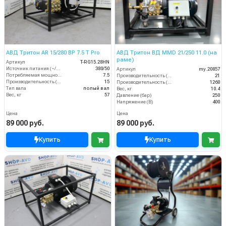
АВД Тритон AR 15/280 BP 7.5 T Pro
АВД Тритон ВД MMD 21/250 11.0 (на
раме)
Артикул
T-RG15.28HN
Источник питания (~/В/Гц)
380/50
Артикул
my.20857
Потребляемая мощность (кВт)
7.5
Производительность (л/мин)
21
Производительность (л/мин)
15
Производительность (л/ч)
1260
Тип вала
полый вал
Вес, кг
10.4
Вес, кг
57
Давление (бар)
250
Напряжение (В)
400
Цена
Цена
89 000 руб.
89 000 руб.
Купить
Купить