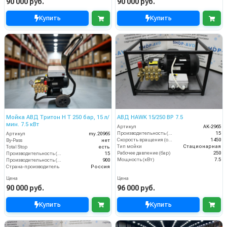
90 000 руб.
90 000 руб.
Купить
Купить
Мойка АВД Тритон H T 250 бар, 15 л/
АВД HAWK 15/250 BP 7.5
мин. 7.5 кВт
Артикул
AK-2965
Производительность (л/мин)
15
Артикул
my.20969
Скорость вращения (об/мин)
1450
By-Pass
нет
Тип мойки
Стационарная
Total Stop
есть
Рабочее давление (бар)
250
Производительность (л/мин)
15
Мощность (кВт)
7.5
Производительность (л/ч)
900
Страна-производитель
Россия
Цена
Цена
90 000 руб.
96 000 руб.
Купить
Купить