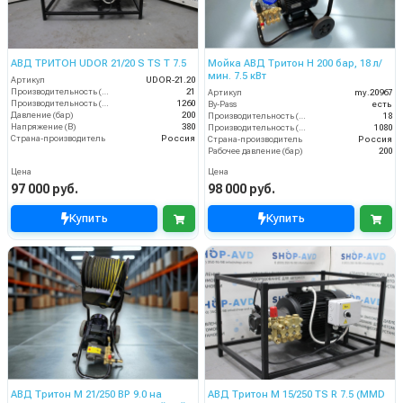
АВД ТРИТОН UDOR 21/20 S TS T 7.5
Мойка АВД Тритон H 200 бар, 18 л/
мин. 7.5 кВт
Артикул
UDOR-21.20
Производительность (л/мин)
21
Артикул
my.20967
Производительность (л/ч)
1260
By-Pass
есть
Давление (бар)
200
Производительность (л/мин)
18
Напряжение (В)
380
Производительность (л/ч)
1080
Страна-производитель
Россия
Страна-производитель
Россия
Рабочее давление (бар)
200
Цена
Цена
97 000 руб.
98 000 руб.
Купить
Купить
АВД Тритон M 21/250 BP 9.0 на
АВД Тритон M 15/250 TS R 7.5 (MMD