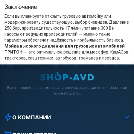
Заключение
Если вы планируете открыть грузовую автомойку или
модернизировать существующую, выбор очевиден. Давление
250 бар, производительность 17 л/мин, питание 380 В и
насосы от ведущих производителей — именно такие
параметры обеспечат надёжность и прибыльность бизнеса.
Мойка высокого давления для грузовых автомобилей
ТРИТОН
— это оптимальное решение для моек фур, КамАЗов,
тракторов, спецтехники, автобусов, трамваев и поездов.
Всё для клининга и автомоек: установки высокого давления и уборочная
техника под ключ.
О КОМПАНИИ
О компании
Реквизиты ООО «Шоп АВД»