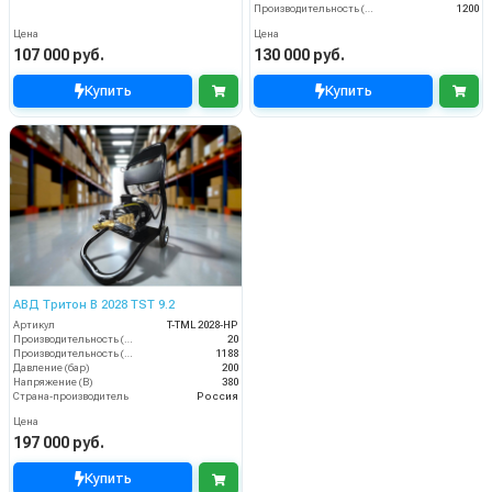
Производительность (л/ч)
1200
Цена
Цена
107 000 руб.
130 000 руб.
Купить
Купить
АВД Тритон B 2028 TST 9.2
Артикул
T-TML 2028-HP
Производительность (л/мин)
20
Производительность (л/ч)
1188
Давление (бар)
200
Напряжение (В)
380
Страна-производитель
Россия
Цена
197 000 руб.
Купить