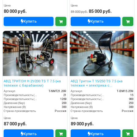
Цена
Цена
80 000 руб.
85 000 руб.
89 000 руб.
Купить
Купить
АВД ТРИТОН Н 21/200 TS Т 7.5 (на
АВД Тритон Т 15/250 TS 7.5 (на
тележке с барабаном)
тележке + электрика с
теплозащитой)
Артикул
T-NMT21.20R
Артикул
Т-BM15.25N
Производительность (л/мин)
21
Производительность (л/мин)
15
Производительность (л/ч)
1260
Производительность (л/ч)
900
Давление (бар)
200
Давление (бар)
250
Напряжение (В)
380
Напряжение (В)
380
Страна-производитель
Россия
Страна-производитель
Россия
Цена
Цена
87 000 руб.
89 000 руб.
Купить
Купить