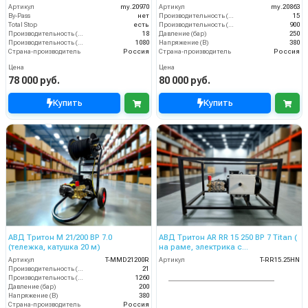
Артикул
my.20970
Артикул
my.20863
By-Pass
нет
Производительность (л/мин)
15
Total Stop
есть
Производительность (л/ч)
900
Производительность (л/мин)
18
Давление (бар)
250
Производительность (л/ч)
1080
Напряжение (В)
380
Страна-производитель
Россия
Страна-производитель
Россия
Цена
Цена
78 000 руб.
80 000 руб.
Купить
Купить
АВД Тритон М 21/200 ВР 7.0
АВД Тритон AR RR 15 250 BP 7 Titan (
(тележка, катушка 20 м)
на раме, электрика с
теплозащитой)
Артикул
T-MMD21200R
Артикул
T-RR15.25HN
Производительность (л/мин)
21
Производительность (л/ч)
1260
Давление (бар)
200
Напряжение (В)
380
Страна-производитель
Россия