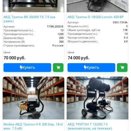
АВД Тритон BR 20/200 TS 7.0 (на
АВД Тритон D 18/250 Loncin 420 BP
раме)
Артикул
DBC-1510A
Мощность (л/с)
5
Артикул
T-TML2020-B
Объем цилиндра, куб.см
196
Производительность (л/мин)
15
Производительность (л/мин)
18
Производительность (л/ч)
1200
Расход топлива (л/ч)
0.4
Давление (бар)
200
Мощность двигателя (кВт)
4.8
Напряжение (В)
380
Страна-производитель
Россия
Цена
Цена
70 000 руб.
74 000 руб.
Купить
Купить
Мойка АВД Тритон H R 200 бар, 18 л/
АВД ТРИТОН T 15/250 7.5
мин. 7.5 кВт
(манометром, на тележке)