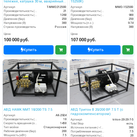
тележке, катушка 30 м, аварийный
15250R)
клапан, манометр, фильтр)
Артикул
T-MMD21250R
Артикул
MMD-15250R
Производительность (л/мин)
21
Производительность (л/мин)
15
Производительность (л/ч)
1260
Производительность (л/ч)
900
Давление (бар)
250
Давление (бар)
250
Напряжение (В)
380
Мощность (л.с.)
9.74
Страна-производитель
Россия
Напряжение (В)
380
Цена
Цена
100 000 руб.
107 000 руб.
Купить
Купить
АВД HAWK NMT 18/200 TS 7.5
АВД Тритон B 20/200 BP 7.5 T (с
гидрокомпенсатором)
Артикул
AK-2924
Производительность (л/мин)
18
Артикул
triton-20-20-7-5
Скорость вращения (об/мин)
1450
Total Stop
есть
Тип мойки
Стационарная
Источник питания (~/В/Гц)
380
Рабочее давление (бар)
200
Потребляемая мощность (кВт)
7.5
Мощность (кВт)
7.5
Производительность (л/мин)
20