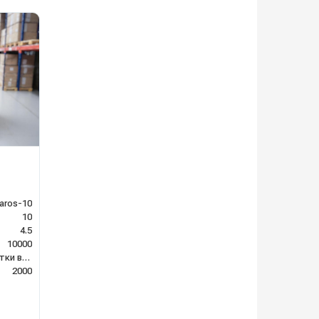
aros-10
10
4.5
10000
система очистки воды
2000