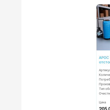
АРОС 
отсто
Артику
Цена
205 