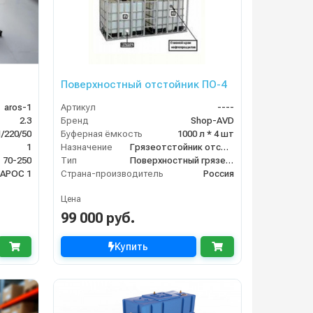
Поверхностный отстойник ПО-4
aros-1
Артикул
----
2.3
Бренд
Shop-AVD
1/220/50
Буферная ёмкость
1000 л * 4 шт
1
Назначение
Грязеотстойник отстойник для автомойки
70-250
Тип
Поверхностный грязеотстойник отстойник
АРОС 1
Страна-производитель
Россия
Цена
99 000 руб.
Купить