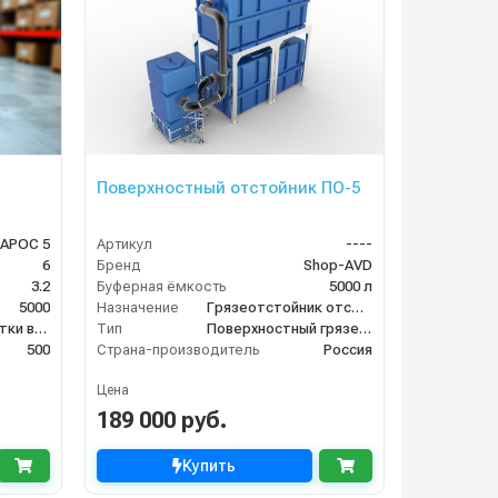
Поверхностный отстойник ПО-5
АРОС 5
Артикул
----
6
Бренд
Shop-AVD
3.2
Буферная ёмкость
5000 л
5000
Назначение
Грязеотстойник отстойник для автомойки
система очистки воды
Тип
Поверхностный грязеотстойник отстойник
500
Страна-производитель
Россия
Цена
189 000 руб.
Купить