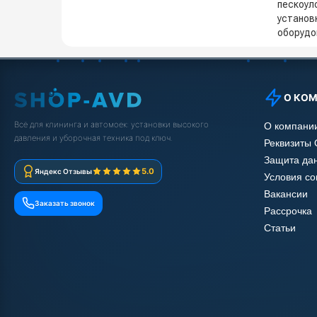
пескоул
установ
оборудо
О КО
Всё для клининга и автомоек: установки высокого
О компани
давления и уборочная техника под ключ.
Реквизиты
Защита да
5.0
Яндекс Отзывы
Условия с
Вакансии
Заказать звонок
Рассрочка
Статьи