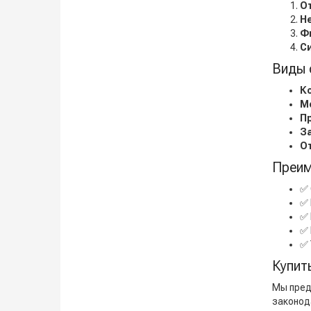
О
Н
Ф
С
Виды 
К
М
П
З
О
Преим
✅ 
✅ 
✅ 
✅ 
✅ 
Купит
Мы пре
законод