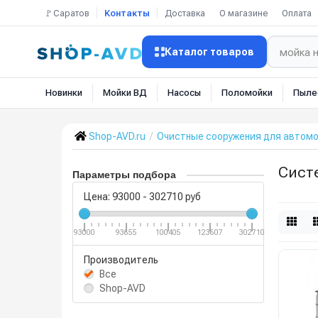
🚩Саратов
Контакты
Доставка
О магазине
Оплата
Каталог товаров
Новинки
Мойки ВД
Насосы
Поломойки
Пыле
Shop-AVD.ru
Очистные сооружения для автом
Сист
Параметры подбора
Цена:
93000
-
302710
руб
93000
93655
100405
123607
302710
Производитель
Все
Shop-AVD