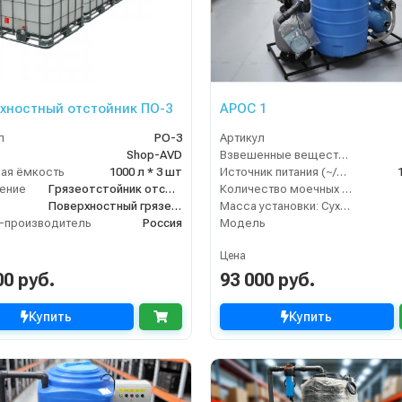
хностный отстойник ПО-3
АРОС 1
л
PO-3
Артикул
Shop-AVD
Взвешенные вещества (мл/л)
ая ёмкость
1000 л * 3 шт
Источник питания (~/В/Гц)
ение
Грязеотстойник отстойник для автомойки
Количество моечных постов (шт)
Поверхностный грязеотстойник отстойник
Масса установки: Сухая - Залитая:
-производитель
Россия
Модель
Цена
00 руб.
93 000 руб.
Купить
Купить