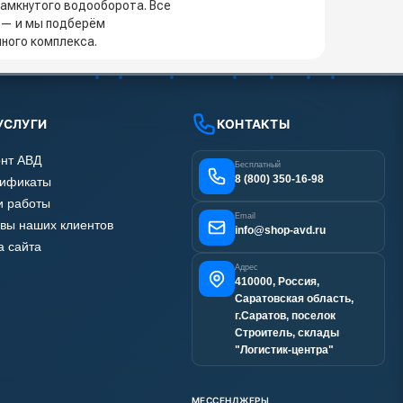
амкнутого водооборота. Все
 — и мы подберём
ного комплекса.
УСЛУГИ
КОНТАКТЫ
нт АВД
Бесплатный
8 (800) 350-16-98
тификаты
 работы
Email
вы наших клиентов
info@shop-avd.ru
а сайта
Адрес
410000, Россия,
Саратовская область,
г.Саратов, поселок
Строитель, склады
"Логистик-центра"
МЕССЕНДЖЕРЫ