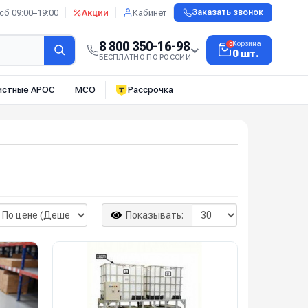
сб 09:00–19:00
Акции
Кабинет
Заказать звонок
8 800 350-16-98
Корзина
0
0 шт.
БЕСПЛАТНО ПО РОССИИ
истные АРОС
МСО
Рассрочка
Показывать: