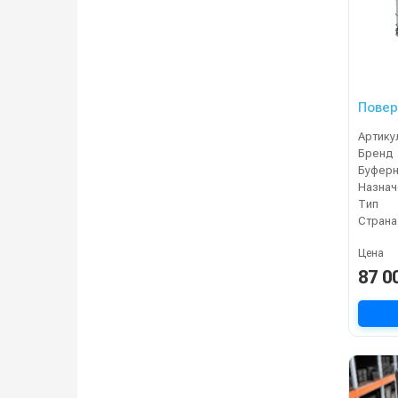
Повер
Артику
Бренд
Буферн
Назнач
Тип
Страна
Цена
87 0