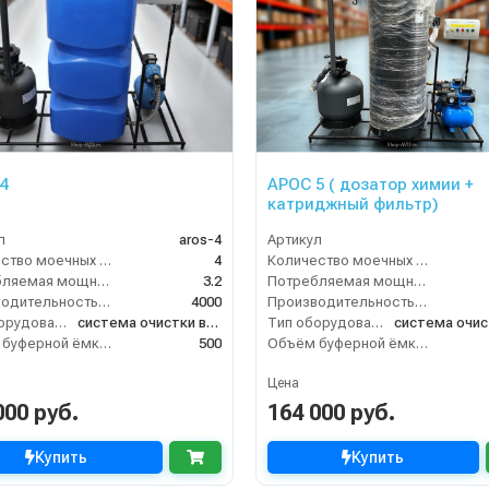
4
АРОС 5 ( дозатор химии +
катриджный фильтр)
л
aros-4
Артикул
Количество моечных постов (шт)
4
Количество моечных постов (шт)
Потребляемая мощность (кВт)
3.2
Потребляемая мощность (кВт)
Производительность (л/ч)
4000
Производительность (л/ч)
Тип оборудования
система очистки воды
Тип оборудования
Объём буферной ёмкости (л)
500
Объём буферной ёмкости (л)
Цена
000 руб.
164 000 руб.
Купить
Купить