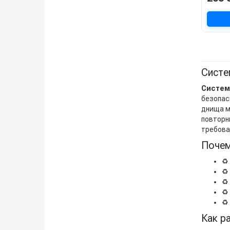
Систе
Систем
безопас
днища м
повторн
требова
Почем
♻️
♻️
♻️
♻️
♻️
Как р