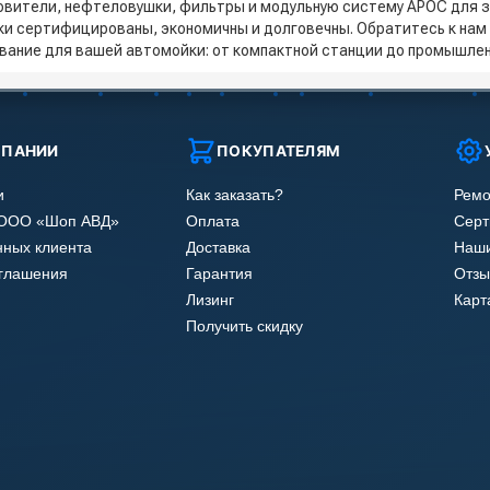
овители, нефтеловушки, фильтры и модульную систему АРОС для з
ки сертифицированы, экономичны и долговечны. Обратитесь к нам
вание для вашей автомойки: от компактной станции до промышлен
МПАНИИ
ПОКУПАТЕЛЯМ
и
Как заказать?
Ремо
 ООО «Шоп АВД»
Оплата
Сер
нных клиента
Доставка
Наши
оглашения
Гарантия
Отзы
Лизинг
Карт
Получить скидку