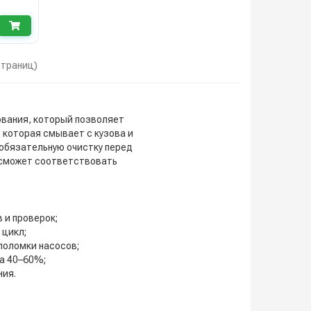
 страниц)
вания, который позволяет
 которая смывает с кузова и
 обязательную очистку перед
 сможет соответствовать
 и проверок;
 цикл;
поломки насосов;
а 40–60%;
ния.