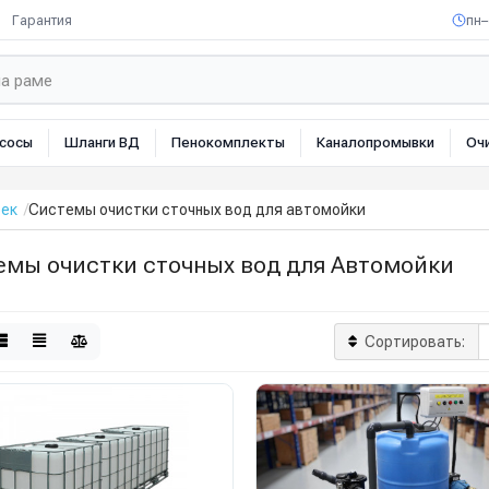
Гарантия
пн–
сосы
Шланги ВД
Пенокомплекты
Каналопромывки
Оч
оек
Системы очистки сточных вод для автомойки
емы очистки сточных вод для Автомойки
Сортировать: