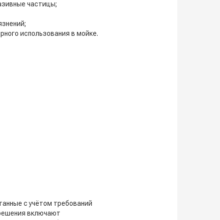
азивные частицы;
язнений;
рного использования в мойке.
танные с учётом требований
 решения включают