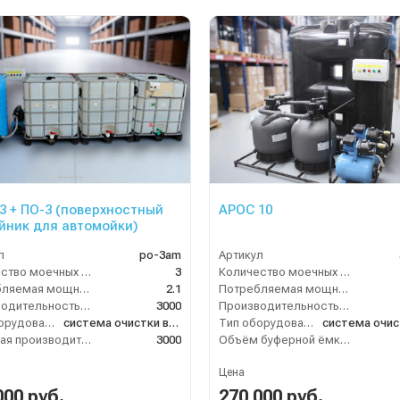
3 + ПО-3 (поверхностный
АРОС 10
йник для автомойки)
л
po-3am
Артикул
Количество моечных постов (шт)
3
Количество моечных постов (шт)
Потребляемая мощность (кВт)
2.1
Потребляемая мощность (кВт)
Производительность (л/ч)
3000
Производительность (л/ч)
Тип оборудования
система очистки воды
Тип оборудования
Очистная производительность (л/ч)
3000
Объём буферной ёмкости (л)
Цена
000 руб.
270 000 руб.