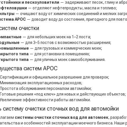
тстойники и пескоуловители
— задерживают песок, глину и абр
ефтеловушки
— отделяют нефтепродукты, масла и топливо;
ильтры
— очищают воду от химических соединений и мелких загр
истема АРОС
— доводит воду до состояния, пригодного для повто
систем очистки
омпактные
— для небольших моек на 1–2 поста;
одульные
— для 3–5 постов с возможностью расширения;
ромышленные
— для грузовых и коммерческих моек;
акрытого типа
— для установки в помещениях;
ткрытого типа
— для уличных моек самообслуживания.
ущества систем АРОС
Сертификация и официальное разрешение для проверок;
Минимизация эксплуатационных расходов;
Простота обслуживания персоналом автомойки;
Готовые решения «под ключ» для новых и действующих объектов;
Увеличение эффективности работы автомойки.
ь систему очистки сточных вод для автомойки
длагаем
системы очистки сточных вод для автомоек
, разрабо
ательства и особенностей эксплуатации моечного бизнеса. Наши