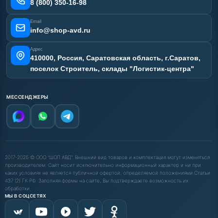
Карта сайта
8 (800) 350-16-98
Email
info@shop-avd.ru
Адрес
410000, Россия, Саратовская область, г.Саратов,
поселок Строитель, склады "Логистик-центра"
МЕССЕНДЖЕРЫ
2017-2025 © ООО "ШОП АВД". Внешний вид товаров и комплектация могут изменяться
производителем. Сайт носит исключительно информационный характер и ни при
каких условиях не является публичной офертой, определяемой положениями Статьи
437 (2) ГК РФ. Заполняя формы на сайте, Вы подтверждаете возможность их
обработки.
МЫ В СОЦСЕТЯХ