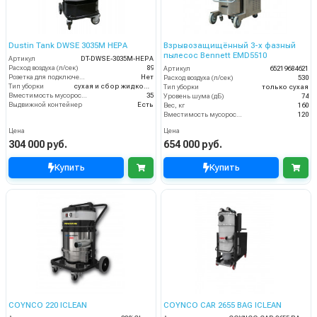
Dustin Tank DWSE 3035M HEPA
Взрывозащищённый 3-х фазный
пылесос Bennett EMD5510
Артикул
DT-DWSE-3035M-HEPA
Расход воздуха (л/сек)
89
Артикул
65219684621
Розетка для подключения инструмента
Нет
Расход воздуха (л/сек)
530
Тип уборки
сухая и сбор жидкостей
Тип уборки
только сухая
Вместимость мусоросборника (л)
35
Уровень шума (дБ)
74
Выдвижной контейнер
Есть
Вес, кг
160
Вместимость мусоросборника (л)
120
Цена
Цена
304 000 руб.
654 000 руб.
Купить
Купить
COYNCO 220 ICLEAN
COYNCO CAR 2655 BAG ICLEAN