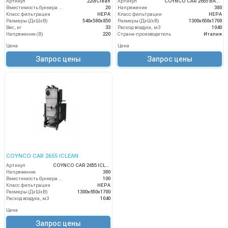
Артикул
220iClean
Артикул
COYNCO CAR 2655 BAG ICLEAN
Вместимость бункера (л)
20
Напряжение
380
Класс фильтрации
HEPA
Класс фильтрации
HEPA
Размеры (ДхШхВ)
540х580х850
Размеры (ДхШхВ)
1300х650х1700
Вес, кг
33
Расход воздуха, м3
1040
Напряжение (В)
220
Страна-производитель
Италия
Цена
Цена
Запрос цены
Запрос цены
COYNCO CAR 2655 ICLEAN
Артикул
COYNCO CAR 2655 ICLEAN
Напряжение
380
Вместимость бункера (л)
100
Класс фильтрации
HEPA
Размеры (ДхШхВ)
1300х650х1700
Расход воздуха, м3
1040
Цена
Запрос цены