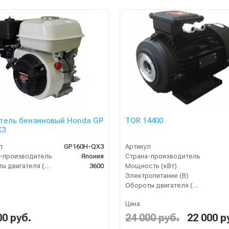
тель бензиновый Honda GP
TOR 14400
X3
л
GP160H-QX3
Артикул
-производитель
Япония
Страна-производитель
Обороты двигателя (об/мин)
3600
Мощность (кВт)
Электропитание (В)
Обороты двигателя (об/мин)
Цена
00 руб.
24 000 руб.
22 000 р