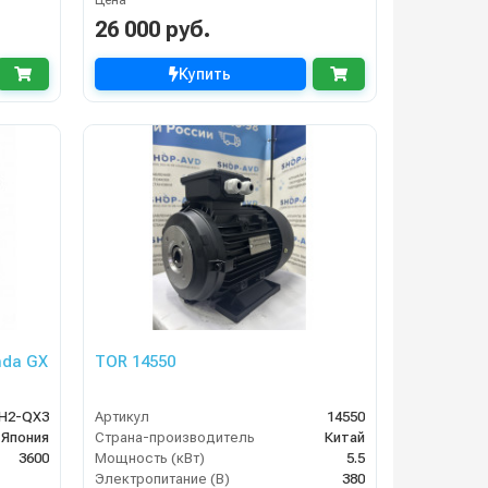
Цена
26 000 руб.
Купить
nda GX
TOR 14550
H2-QX3
Артикул
14550
Япония
Страна-производитель
Китай
3600
Мощность (кВт)
5.5
Электропитание (В)
380