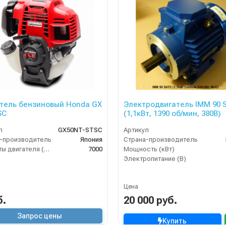
тель бензиновый Honda GX
Электродвигатель IMM 90 
SC
(1,1кВт, 1390 об/мин, 380В)
л
GX50NT-STSC
Артикул
-производитель
Япония
Страна-производитель
Обороты двигателя (об/мин)
7000
Мощность (кВт)
Электропитание (В)
Цена
б.
20 000 руб.
Запрос цены
Купить