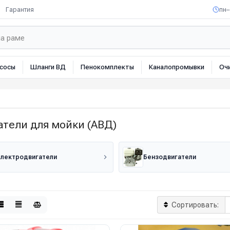
Гарантия
пн–
сосы
Шланги ВД
Пенокомплекты
Каналопромывки
Оч
атели для мойки (АВД)
лектродвигатели
Бензодвигатели
Сортировать: