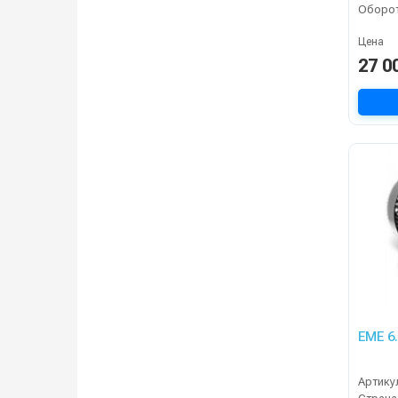
Цена
27 0
EME 6
Артику