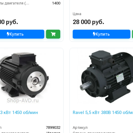
Обороты двигателя (об/мин)
1400
Цена
00 руб.
28 000 руб.
Купить
Купить
.3 кВт 1450 об/мин
Ravel 5,5 кВт 380B 1450 об/
л
7899032
Артикул