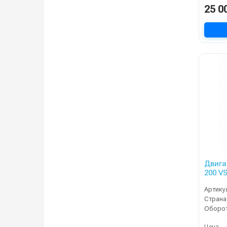
25 0
Двига
200 V
Артику
Страна