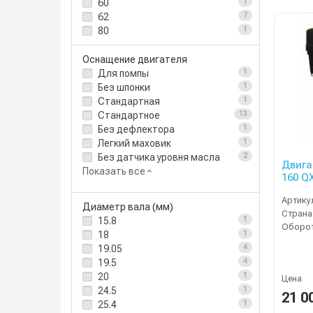
60
1
62
7
80
1
Оснащение двигателя
Для помпы
1
Без шпонки
1
Стандартная
1
Стандартное
13
Без дефлектора
1
Легкий маховик
1
Без датчика уровня масла
2
Двига
Показать все
160 Q
Артику
Диаметр вала (мм)
Страна
15.8
1
18
1
19.05
4
19.5
4
20
1
Цена
24.5
1
21 0
25.4
1