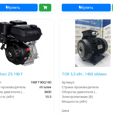
Купить
Купить
hen ZS 190 F
TOR 5,5 кВт, 1450 об/мин
л
190FT90Q190
Артикул
-производитель
Италия
Страна-производитель
Обороты двигателя (об/мин)
3600
Обороты двигателя (об/мин)
ть (кВт)
10.3
Электропитание (В)
Мощность (кВт)
Цена