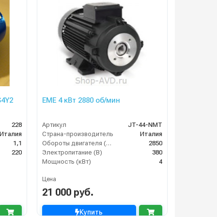
S4Y2
EME 4 кВт 2880 об/мин
228
Артикул
JT-44-NMT
Италия
Страна-производитель
Италия
1,1
Обороты двигателя (об/мин)
2850
220
Электропитание (В)
380
Мощность (кВт)
4
Цена
21 000 руб.
Купить