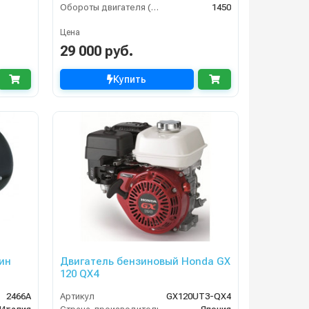
Обороты двигателя (об/мин)
1450
Цена
29 000 руб.
Купить
мин
Двигатель бензиновый Honda GX
120 QX4
2466A
Артикул
GX120UT3-QX4