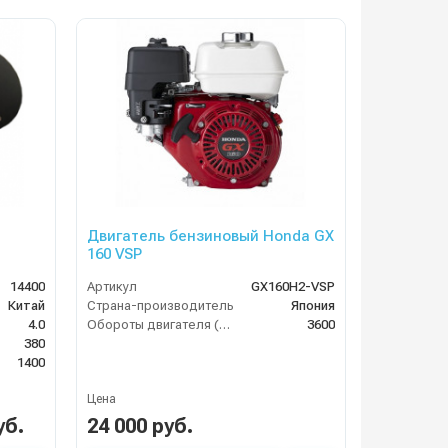
Двигатель бензиновый Honda GX
160 VSP
14400
Артикул
GX160H2-VSP
Китай
Страна-производитель
Япония
4.0
Обороты двигателя (об/мин)
3600
380
1400
Цена
уб.
24 000 руб.