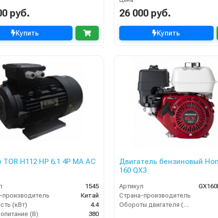
Цена
00 руб.
26 000 руб.
Купить
Купить
 TOR H112 HP 6.1 4P MA AC
Двигатель бензиновый Ho
160 QX3
л
1545
Артикул
GX160
-производитель
Китай
Страна-производитель
ть (кВт)
4.4
Обороты двигателя (об/мин)
опитание (В)
380