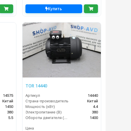
Купить
TOR 14440
14575
Артикул
14440
Китай
Страна-производитель
Китай
1450
Мощность (кВт)
4.4
380
Электропитание (В)
380
5.5
Обороты двигателя (об/мин)
1400
Цена