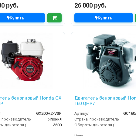
00 руб.
26 000 руб.
Купить
Купить
тель бензиновый Honda GX
Двигатель бензиновый Ho
SP
160 QHP7
л
GX200H2-VSP
Артикул
GC160
-производитель
Япония
Страна-производитель
Обороты двигателя (об/мин)
3600
Обороты двигателя (об/мин)