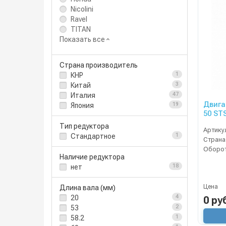
Nicolini
Ravel
TITAN
Показать все
Страна производитель
КНР
1
Китай
3
Италия
47
Двига
Япония
19
50 ST
Тип редуктора
Артику
Стандартное
1
Страна
Наличие редуктора
нет
18
Цена
Длина вала (мм)
20
4
0 ру
53
2
58.2
1