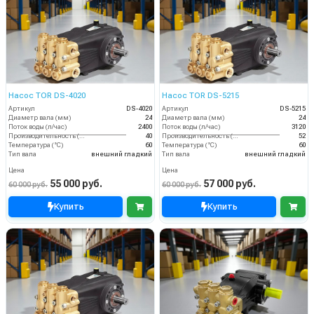
Насос TOR DS-4020
Насос TOR DS-5215
Артикул
DS-4020
Артикул
DS-5215
Диаметр вала (мм)
24
Диаметр вала (мм)
24
Поток воды (л/час)
2400
Поток воды (л/час)
3120
Производительность (л/мин)
40
Производительность (л/мин)
52
Температура (°C)
60
Температура (°C)
60
Тип вала
внешний гладкий
Тип вала
внешний гладкий
Цена
Цена
55 000 руб.
57 000 руб.
60 000 руб.
60 000 руб.
Купить
Купить