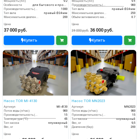
Мощность (л/с)
9.2
Мощность (л/с)
9.6
Особенности
для бытового и промышленного назначения
Производительность (л/ч)
900
Производительность (л/ч)
1080
Тип вала
правый Ø24 мм
Тип вала
правый Ø24 мм
Максимальное давление воды (бар)
250
Максимальное давление воды (бар)
200
Объём заливаемого масла (л)
0.7
Цена
Цена
37 000 руб.
36 000 руб.
39 000 руб.
Купить
Купить
Насос TOR MI-4130
Насос TOR MN2023
Артикул
MI-4130
Артикул
MN2023
Поток воды (л/час)
900
Поток воды (л/час)
900
Производительность (л/мин)
15
Производительность (л/мин)
15
Температура (°C)
65
Тип насоса
плунжерный
Тип насоса
плунжерный
Вес, кг
9,5
Вес, кг
10
Давление (бар)
200
Цена
Цена