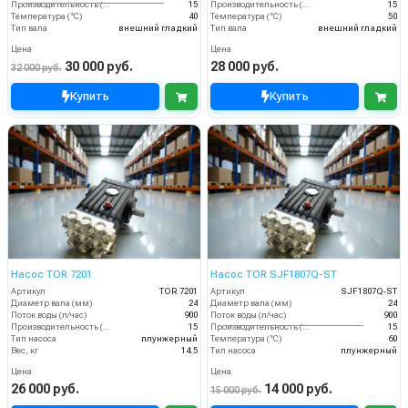
Производительность (л/мин)
15
Производительность (л/мин)
15
Температура (°C)
40
Температура (°C)
50
Тип вала
внешний гладкий
Тип вала
внешний гладкий
Цена
Цена
30 000 руб.
28 000 руб.
32 000 руб.
Купить
Купить
Насос TOR 7201
Насос TOR SJF1807Q-ST
Артикул
TOR 7201
Артикул
SJF1807Q-ST
Диаметр вала (мм)
24
Диаметр вала (мм)
24
Поток воды (л/час)
900
Поток воды (л/час)
900
Производительность (л/мин)
15
Производительность (л/мин)
15
Тип насоса
плунжерный
Температура (°C)
60
Вес, кг
14.5
Тип насоса
плунжерный
Цена
Цена
26 000 руб.
14 000 руб.
15 000 руб.