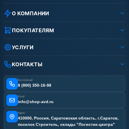
О КОМПАНИИ
О компании
Реквизиты ООО «Шоп АВД»
ПОКУПАТЕЛЯМ
Защита данных клиента
Как заказать?
Условия соглашения
Оплата
УСЛУГИ
Вакансии
Доставка
Ремонт АВД
Рассрочка
Гарантия
Сертификаты
КОНТАКТЫ
Статьи
Лизинг
Наши работы
Получить скидку
Отзывы наших клиентов
Бесплатный
Карта сайта
8 (800) 350-16-98
Email
info@shop-avd.ru
Адрес
410000, Россия, Саратовская область, г.Саратов,
поселок Строитель, склады "Логистик-центра"