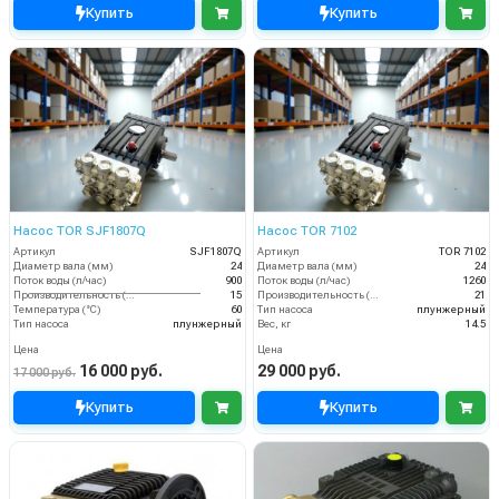
Купить
Купить
Насос TOR SJF1807Q
Насос TOR 7102
Артикул
SJF1807Q
Артикул
TOR 7102
Диаметр вала (мм)
24
Диаметр вала (мм)
24
Поток воды (л/час)
900
Поток воды (л/час)
1260
Производительность (л/мин)
15
Производительность (л/мин)
21
Температура (°C)
60
Тип насоса
плунжерный
Тип насоса
плунжерный
Вес, кг
14.5
Цена
Цена
16 000 руб.
29 000 руб.
17 000 руб.
Купить
Купить