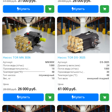
31 000 руб.
26 000 руб.
34 000 руб.
28 000 руб.
Купить
Купить
Насос TOR MN 3036
Насос TOR DS-3025
Артикул
MN3036
Артикул
DS-3025
Поток воды (л/час)
1080
Диаметр вала (мм)
24
Производительность (л/мин)
18
Поток воды (л/час)
1800
Температура (°C)
60
Производительность (л/мин)
30
Тип насоса
плунжерный
Температура (°C)
60
Вес, кг
10
Тип вала
внешний гладкий
Цена
Цена
26 000 руб.
61 000 руб.
28 000 руб.
Купить
Купить