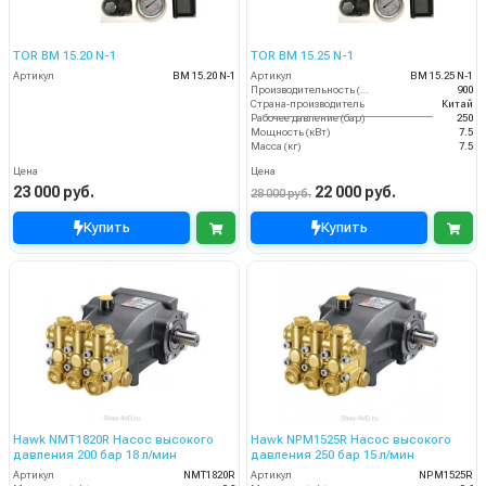
TOR BM 15.20 N-1
TOR BM 15.25 N-1
Артикул
BM 15.20 N-1
Артикул
BM 15.25 N-1
Производительность (л/ч)
900
Страна-производитель
Китай
Рабочее давление (бар)
250
Мощность (кВт)
7.5
Масса (кг)
7.5
Цена
Цена
23 000 руб.
22 000 руб.
28 000 руб.
Купить
Купить
Hawk NMT1820R Насос высокого
Hawk NPM1525R Насос высокого
давления 200 бар 18 л/мин
давления 250 бар 15 л/мин
Артикул
NMT1820R
Артикул
NPM1525R