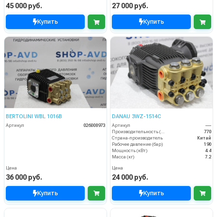
45 000 руб.
27 000 руб.
Купить
Купить
BERTOLINI WBL 1016B
DANAU 3WZ-1514C
Артикул
026008973
Артикул
----
Производительность (л/ч)
770
Страна-производитель
Китай
Рабочее давление (бар)
190
Мощность (кВт)
4.4
Масса (кг)
7.2
Цена
Цена
36 000 руб.
24 000 руб.
Купить
Купить