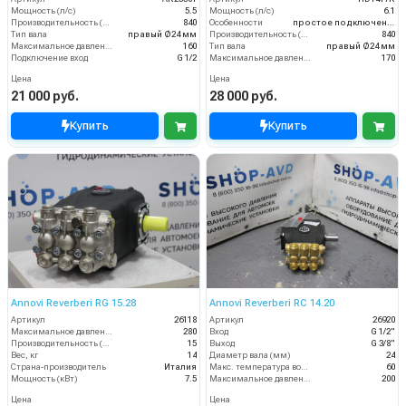
Мощность (л/с)
5.5
Мощность (л/с)
6.1
Производительность (л/ч)
840
Особенности
простое подключение
Тип вала
правый Ø24 мм
Производительность (л/ч)
840
Максимальное давление воды (бар)
160
Тип вала
правый Ø24 мм
Подключение вход
G 1/2
Максимальное давление воды (бар)
170
Цена
Цена
21 000 руб.
28 000 руб.
Купить
Купить
Annovi Reverberi RG 15.28
Annovi Reverberi RС 14.20
Артикул
26118
Артикул
26920
Максимальное давление (бар)
280
Вход
G 1/2"
Производительность (л/мин)
15
Выход
G 3/8"
Вес, кг
14
Диаметр вала (мм)
24
Страна-производитель
Италия
Макс. температура воды (°C)
60
Мощность (кВт)
7.5
Максимальное давление (бар)
200
Цена
Цена