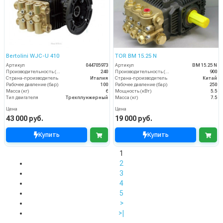
Bertolini WJC-U 410
TOR BM 15.25 N
Артикул
044705973
Артикул
BM 15.25 N
Производительность (л/ч)
240
Производительность (л/ч)
900
Страна-производитель
Италия
Страна-производитель
Китай
Рабочее давление (бар)
100
Рабочее давление (бар)
250
Масса (кг)
6
Мощность (кВт)
5.5
Тип двигателя
Трехплунжерный
Масса (кг)
7.5
Цена
Цена
43 000 руб.
19 000 руб.
Купить
Купить
1
2
3
4
5
>
>|