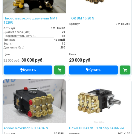
Насос высокого давления NMT
TOR BM 15.20 N
1520R
Артикул
BM 15.20 N
Артикул
NMT1520R
Диаметр вала (мм)
24
Производительность (л/мин)
15
Тип вала
правый
Вес, кг
10
Давление (бар)
200
Цена
Цена
30 000 руб.
20 000 руб.
32 000 руб.
Купить
Купить
Annovi Reverberi RC 14.16 N
Hawk HD1417R - 170 бар 14 л/мин
Артикул
AR23301
Артикул
HD1417R