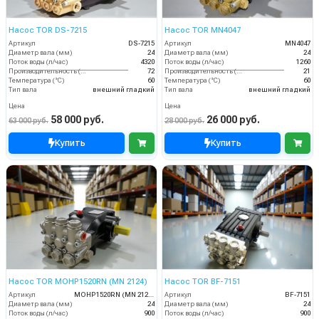
Насос TOR DS-7215
Насос TOR MN4047
Артикул
DS-7215
Артикул
MN4047
Диаметр вала (мм)
24
Диаметр вала (мм)
24
Поток воды (л/час)
4320
Поток воды (л/час)
1260
Производительность (л/мин)
72
Производительность (л/мин)
21
Температура (°C)
60
Температура (°C)
60
Тип вала
внешний гладкий
Тип вала
внешний гладкий
Цена
Цена
58 000 руб.
26 000 руб.
63 000 руб.
28 000 руб.
Купить
Купить
Насос TOR MOHP1520RN (MN 2124)
Насос TOR BF-7151
Артикул
MOHP1520RN (MN 2124)
Артикул
BF-7151
Диаметр вала (мм)
24
Диаметр вала (мм)
24
Поток воды (л/час)
900
Поток воды (л/час)
900