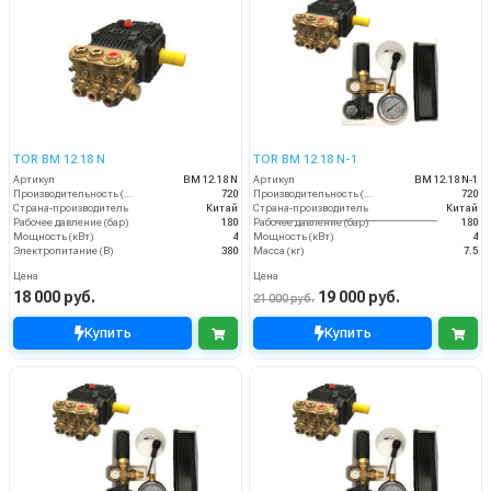
TOR BM 12.18 N
TOR BM 12.18 N-1
Артикул
BM 12.18 N
Артикул
BM 12.18 N-1
Производительность (л/ч)
720
Производительность (л/ч)
720
Страна-производитель
Китай
Страна-производитель
Китай
Рабочее давление (бар)
180
Рабочее давление (бар)
180
Мощность (кВт)
4
Мощность (кВт)
4
Электропитание (В)
380
Масса (кг)
7.5
Цена
Цена
18 000 руб.
19 000 руб.
21 000 руб.
Купить
Купить