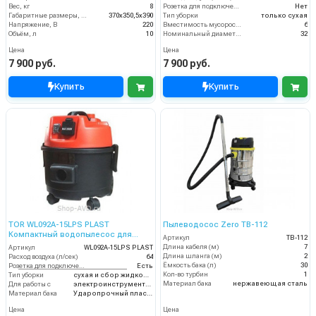
Вес, кг
8
Розетка для подключения инструмента
Нет
Габаритные размеры, мм
370х350,5х390
Тип уборки
только сухая
Напряжение, В
220
Вместимость мусоросборника (л)
6
Объём, л
10
Номинальный диаметр принадлежностей (мм)
32
Цена
Цена
7 900 руб.
7 900 руб.
Купить
Купить
TOR WL092A-15LPS PLAST
Пылеводосос Zero TB-112
Компактный водопылесос для
Артикул
TB-112
работы с электроинструментом
Длина кабеля (м)
7
Артикул
WL092A-15LPS PLAST
Длина шланга (м)
2
Расход воздуха (л/сек)
64
Ёмкость бака (л)
30
Розетка для подключения инструмента
Есть
Кол-во турбин
1
Тип уборки
сухая и сбор жидкостей
Материал бака
нержавеющая сталь
Для работы с
электроинструментом
Материал бака
Ударопрочный пластик
Цена
Цена