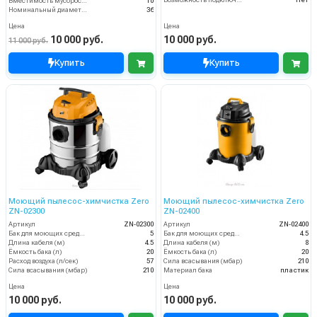
Возможность подключения электрощетки
Нет
Вместимость мусоросборника (л)
10
Номинальный диаметр принадлежностей (мм)
36
Цена
Цена
10 000 руб.
10 000 руб.
11 000 руб.
Купить
Купить
Моющий пылесос-химчистка Zero
Моющий пылесос-химчистка Zero
ZN-02300
ZN-02400
Артикул
ZN-02300
Артикул
ZN-02400
Бак для моющих средств
5
Бак для моющих средств
4.5
Длина кабеля (м)
4.5
Длина кабеля (м)
8
Ёмкость бака (л)
20
Ёмкость бака (л)
20
Расход воздуха (л/сек)
57
Сила всасывания (мбар)
210
Сила всасывания (мбар)
210
Материал бака
пластик
Цена
Цена
10 000 руб.
10 000 руб.