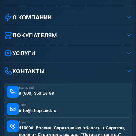
О КОМПАНИИ
О компании
Реквизиты ООО «Шоп АВД»
ПОКУПАТЕЛЯМ
Защита данных клиента
Как заказать?
Условия соглашения
Оплата
УСЛУГИ
Вакансии
Доставка
Ремонт АВД
Рассрочка
Гарантия
Сертификаты
КОНТАКТЫ
Статьи
Лизинг
Наши работы
Получить скидку
Отзывы наших клиентов
Бесплатный
Карта сайта
8 (800) 350-16-98
Email
info@shop-avd.ru
Адрес
410000, Россия, Саратовская область, г.Саратов,
поселок Строитель, склады "Логистик-центра"