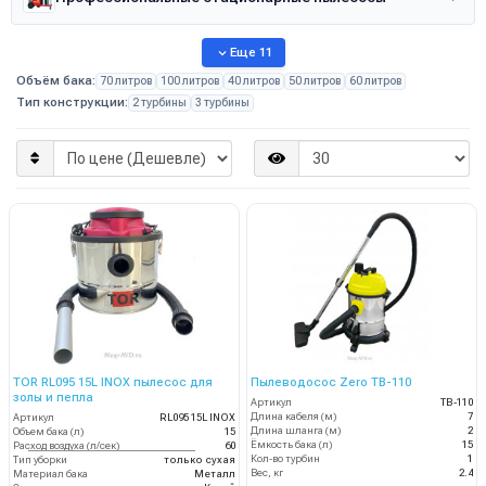
Еще 11
Объём бака:
70 литров
100 литров
40 литров
50 литров
60 литров
Тип конструкции:
2 турбины
3 турбины
TOR RL095 15L INOX пылесос для
Пылеводосос Zero TB-110
золы и пепла
Артикул
TB-110
Длина кабеля (м)
7
Артикул
RL095 15L INOX
Длина шланга (м)
2
Объем бака (л)
15
Ёмкость бака (л)
15
Расход воздуха (л/сек)
60
Кол-во турбин
1
Тип уборки
только сухая
Вес, кг
2.4
Материал бака
Металл