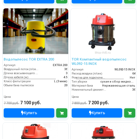
Водопылесос TOR EXTRA 200
TOR Компактный водопылесос
WL092-15 INOX
Артикул
EXTRA 200
Воздушный поток (л/сек)
36
Артикул
WL092-15 INOX
Длина всасывающего шланга (м)
3
Расход воздуха (л/сек)
64
Длина кабеля (м)
4.5
Розетка для подключения инструмента
Нет
Класс фильтрации
L (3 мкм)
Тип уборки
сухая и сбор жидкостей
Объем бака пылесоса
20
Материал бака
Нержавеющая сталь
Номинальный диаметр принадлежностей (мм)
36
Цена
Цена
7 100 руб.
7 200 руб.
7 700 руб.
7 800 руб.
Купить
Купить