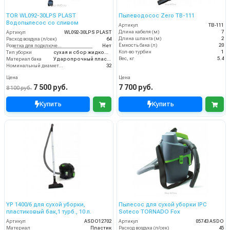
TOR WL092-30LPS PLAST
Пылеводосос Zero TB-111
Водопылесос со сливом
Артикул
TB-111
Длина кабеля (м)
7
Артикул
WL092-30LPS PLAST
Длина шланга (м)
2
Расход воздуха (л/сек)
64
Ёмкость бака (л)
20
Розетка для подключения инструмента
Нет
Кол-во турбин
1
Тип уборки
сухая и сбор жидкостей
Вес, кг
5.4
Материал бака
Ударопрочный пластик
Номинальный диаметр принадлежностей (мм)
32
Цена
Цена
7 500 руб.
7 700 руб.
8 100 руб.
Купить
Купить
YP 1400/6 для сухой уборки,
Пылесос для сухой уборки IPC
пластиковый бак,1 турб., 10 л.
Soteco TORNADO Fox
Артикул
ASDO12702
Артикул
05743 ASDO
Материал
Пластик
Расход воздуха (л/сек)
45