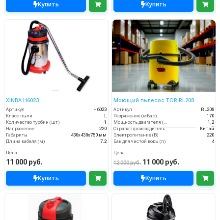
Купить
Купить
XINBA H6023
Моющий пылесос TOR RL208
Артикул
H6023
Артикул
RL208
Класс пыли
L
Разряжение (мБар)
170
Количество турбин (шт)
1
Мощность двигателя (кВт)
1,2
Напряжение
220
Страна-производитель
Китай
Габариты
430х430х750 мм
Электропитание (В)
220
Длина кабеля (м)
7.2
Бак для чистой воды (л)
4
Цена
Цена
11 000 руб.
11 000 руб.
12 000 руб.
Купить
Купить