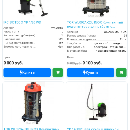
IPC SOTECO YP 1/20 WD
TOR WL092A-20L INOX Компактный
водопылесос для работы с
Артикул
my.26452
электроинструментом
Класс пыли
L
Артикул
WL092A-20L INOX
Количество турбин (шт)
1
Расход воздуха (л/сек)
64
Напряжение
220
Розетка для подключения инструмента
Есть
HEPA фильтр в комплекте
Нет
Тип уборки
сухая и сбор жидкостей
Возможность подключения электрощетки
Нет
Для работы с
электроинструментом
Материал бака
Нержавеющая сталь
Цена
Цена
9 000 руб.
9 100 руб.
9 900 руб.
Купить
Купить
TOR WL092A-30L INOX Компактный
YP 1400/20 для сухой и влажной