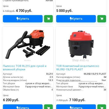
Страна-производитель
Китай
Цена
Цена
4 700 руб.
5 000 руб.
5 100 руб.
Купить
Купить
Пылесос TOR RL215 для сухой и
TOR Компактный водопылесос
влажной уборки
WL092-15LPS PLAST
Артикул
RL215
Артикул
WL092-15LPS PLAST
Длина шланга (м)
2.5
Расход воздуха (л/сек)
64
Расход воздуха (л/сек)
18.3
Розетка для подключения инструмента
Нет
Тип уборки
сухая и сбор жидкостей
Тип уборки
сухая и сбор жидкостей
Материал бака
Ударопрочный пластик
Материал бака
Ударопрочный пластик
Объём бака (л)
6
Номинальный диаметр принадлежностей (мм)
36
Цена
Цена
6 200 руб.
7 100 руб.
7 700 руб.
Купить
Купить