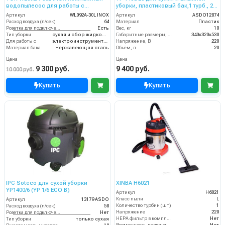
водопылесос для работы с
уборки, пластиковый бак,1 турб., 20
электроинструментом
л. 1400 Вт
Артикул
WL092A-30L INOX
Артикул
ASDO12874
Расход воздуха (л/сек)
64
Материал
Пластик
Розетка для подключения инструмента
Есть
Вес, кг
10
Тип уборки
сухая и сбор жидкостей
Габаритные размеры, мм
340х320х530
Для работы с
электроинструментом
Напряжение, В
220
Материал бака
Нержавеющая сталь
Объём, л
20
Цена
Цена
9 300 руб.
9 400 руб.
10 000 руб.
Купить
Купить
IPC Soteco для сухой уборки
XINBA H6021
YP1400/6 (YP 1/6 ECO B)
Артикул
H6021
Класс пыли
L
Артикул
13179 ASDO
Количество турбин (шт)
1
Расход воздуха (л/сек)
58
Напряжение
220
Розетка для подключения инструмента
Нет
HEPA фильтр в комплекте
Нет
Тип уборки
только сухая