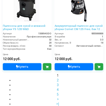
Пылесосы для сухой и влажной
Аккумуляторный пылесос для сухой
уборки YS 1/20 W&D
уборки Comet CM 12S Free; бак 12 л
(сталь); 18 В, 2,2 Ач
Артикул
15089 ASDO
Артикул
9355000800
Назначение
Профессиональные
В коробке
1
Номинальный диаметр принадлежностей, мм
32
Вес, кг
3.3
Объем бака (л)
20
Напряжение, В
18
Расход воздуха, л/сек
58
Сегмент
Автомоечный сегмент
Тип мусоросборника
бак
Цена
Цена
12 000 руб.
12 000 руб.
Купить
Купить
1
2
3
4
5
>
>|