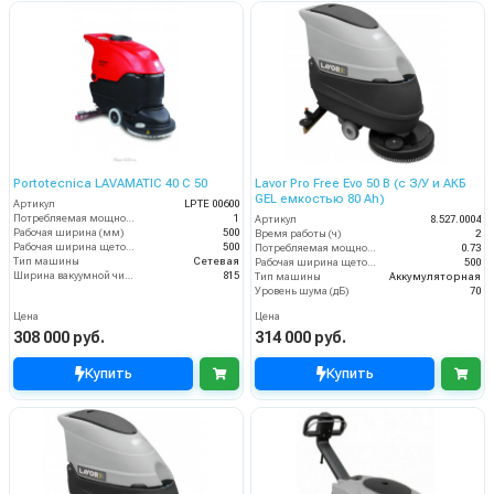
Portotecnica LAVAMATIC 40 C 50
Lavor Pro Free Evo 50 B (с З/У и АКБ
GEL емкостью 80 Ah)
Артикул
LPTE 00600
Потребляемая мощность (кВт)
1
Артикул
8.527.0004
Рабочая ширина (мм)
500
Время работы (ч)
2
Рабочая ширина щеток (мм)
500
Потребляемая мощность (кВт)
0.73
Тип машины
Сетевая
Рабочая ширина щеток (мм)
500
Ширина вакуумной чистки (мм)
815
Тип машины
Аккумуляторная
Уровень шума (дБ)
70
Цена
Цена
308 000 руб.
314 000 руб.
Купить
Купить