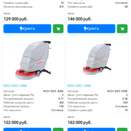
Уровень шума (дБ)
70
Тип машины
Сетевая
Ширина всасывающей балки (мм)
410
Уровень шума (дБ)
68
Цена
Цена
129 000 руб.
146 000 руб.
Купить
Купить
KEDI GBZ-430A
KEDI GBZ-530A
Артикул
KEDI GBZ-430A
Артикул
KEDI GBZ-530A
Макс. угол подъема (%)
2
Макс. угол подъема (%)
2
Потребляемая мощность (кВт)
0.77
Потребляемая мощность (кВт)
0.92
Рабочая ширина щеток (мм)
430
Рабочая ширина щеток (мм)
530
Разряжение (мБар)
100
Тип машины
Сетевая
Тип машины
Сетевая
Уровень шума (дБ)
70
Цена
Цена
152 000 руб.
162 000 руб.