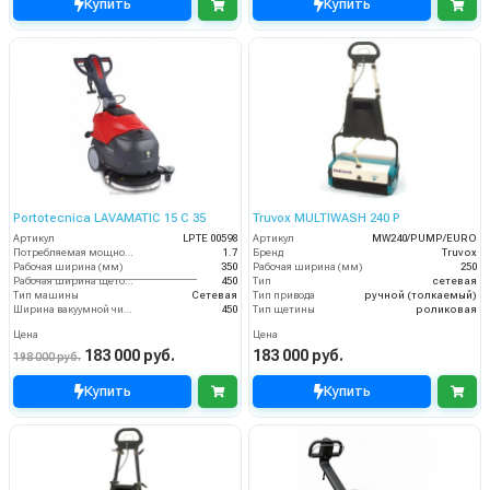
Купить
Купить
Portotecnica LAVAMATIC 15 C 35
Truvox MULTIWASH 240 P
Артикул
LPTE 00598
Артикул
MW240/PUMP/EURO
Потребляемая мощность (кВт)
1.7
Бренд
Truvox
Рабочая ширина (мм)
350
Рабочая ширина (мм)
250
Рабочая ширина щеток (мм)
450
Тип
сетевая
Тип машины
Сетевая
Тип привода
ручной (толкаемый)
Ширина вакуумной чистки (мм)
450
Тип щетины
роликовая
Цена
Цена
183 000 руб.
183 000 руб.
198 000 руб.
Купить
Купить