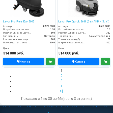
Lavor Pro Free Evo 50 E
Lavor Pro Quick 36 B (без АКБ и З. У.)
Артикул
8.527.0003
Артикул
8.518.0038
Потребляемая мощность (кВт)
1.55
Потребляемая мощность (кВт)
0.5
Рабочая ширина щеток (мм)
500
Рабочая ширина щеток (мм)
360
Тип машины
Сетевая
Тип машины
Аккумуляторная
Ширина всасывающей балки (мм)
800
Уровень шума (дБ)
68
Производительность по площади (м2/ч)
2000
Ширина всасывающей балки (мм)
460
Цена
Цена
314 000 руб.
314 000 руб.
Купить
Купить
1
2
3
>
>|
Показано с 1 по 30 из 66 (всего 3 страниц)