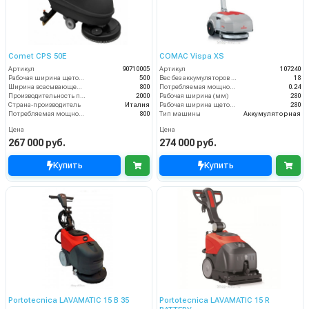
Comet CPS 50E
COMAC Vispa XS
Артикул
90710005
Артикул
107240
Рабочая ширина щеток (мм)
500
Вес без аккумуляторов (кг)
18
Ширина всасывающей балки (мм)
800
Потребляемая мощность (кВт)
0.24
Производительность по площади (м2/ч)
2000
Рабочая ширина (мм)
280
Страна-производитель
Италия
Рабочая ширина щеток (мм)
280
Потребляемая мощность (Вт)
800
Тип машины
Аккумуляторная
Цена
Цена
267 000 руб.
274 000 руб.
Купить
Купить
Portotecnica LAVAMATIC 15 B 35
Portotecnica LAVAMATIC 15 R