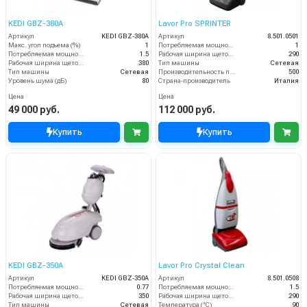
KEDI GBZ-380A
Lavor Pro SPRINTER
Артикул
KEDI GBZ-380A
Артикул
8.501.0501
Макс. угол подъема (%)
1
Потребляемая мощность (кВт)
1
Потребляемая мощность (кВт)
1.5
Рабочая ширина щеток (мм)
290
Рабочая ширина щеток (мм)
380
Тип машины
Сетевая
Тип машины
Сетевая
Производительность по площади (м2/ч)
500
Уровень шума (дБ)
80
Страна-производитель
Италия
Цена
Цена
49 000 руб.
112 000 руб.
Купить
Купить
KEDI GBZ-350A
Lavor Pro Crystal Clean
Артикул
KEDI GBZ-350A
Артикул
8.501.0508
Потребляемая мощность (кВт)
0.77
Потребляемая мощность (кВт)
1.5
Рабочая ширина щеток (мм)
350
Рабочая ширина щеток (мм)
290
Тип машины
Сетевая
Температура (°C)
90