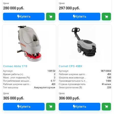
Цена
Цена
280 000 руб.
297 000 руб.
Купить
Купить
Comac Abila 17 B
Comet CPS 45BX
Артикул
100132
Артикул
90710004
Время работы (ч)
2
Рабочая ширина щеток (мм)
450
Макс. угол подъема (%)
2
Ширина всасывающей балки (мм)
540
Потребляемая мощность (кВт)
0.77
Производительность по площади (м2/ч)
1600
Рабочая ширина щеток (мм)
420
Страна-производитель
Италия
Тип машины
Аккумуляторная
Электропитание (В)
220
Цена
Цена
305 000 руб.
306 000 руб.
Купить
Купить