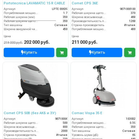
Portotecnica LAVAMATIC 15 R CABLE
Comet CPS 36E
Артикул
LPTE 00639
Артикул
9071000100
Потребляемая мощность (кВт)
1.7
Рабочая ширина щеток (мм)
370
Рабочая ширина (мм)
350
Ширина всасывающей балки (мм)
460
Рабочая ширина щеток (мм)
350
Производительность по площади (м2/ч)
1260
Тип машины
Сетевая
Страна-производитель
Италия
Ширина вакуумной чистки (мм)
450
Потребляемая мощность (Вт)
400
Цена
Цена
202 000 руб.
211 000 руб.
219 000 руб.
Купить
Купить
Comet CPS 50B (без АКБ и ЗУ)
Comac Vispa 35 Е
Артикул
90710006
Артикул
103932
Рабочая ширина щеток (мм)
500
Потребляемая мощность (кВт)
0.59
Ширина всасывающей балки (мм)
800
Рабочая ширина щеток (мм)
350
Производительность по площади (м2/ч)
2000
Тип машины
Сетевая
Страна-производитель
Италия
Уровень шума (дБ)
69
Электропитание (В)
220
Ширина всасывающей балки (мм)
440