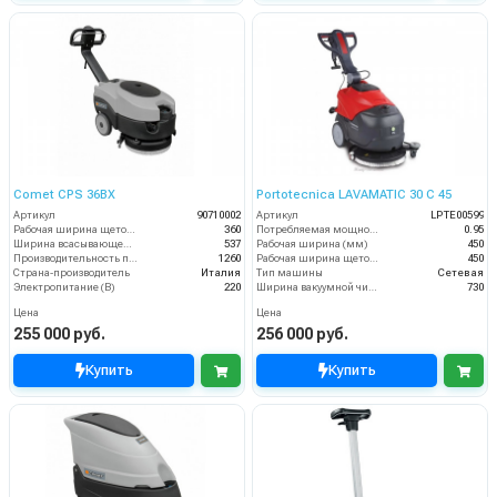
Comet CPS 36BX
Portotecnica LAVAMATIC 30 С 45
Артикул
90710002
Артикул
LPTE00599
Рабочая ширина щеток (мм)
360
Потребляемая мощность (кВт)
0.95
Ширина всасывающей балки (мм)
537
Рабочая ширина (мм)
450
Производительность по площади (м2/ч)
1260
Рабочая ширина щеток (мм)
450
Страна-производитель
Италия
Тип машины
Сетевая
Электропитание (В)
220
Ширина вакуумной чистки (мм)
730
Цена
Цена
255 000 руб.
256 000 руб.
Купить
Купить