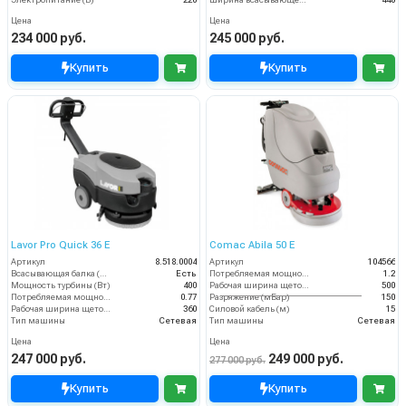
Цена
Цена
234 000 руб.
245 000 руб.
Купить
Купить
Lavor Pro Quick 36 E
Comac Abila 50 E
Артикул
8.518.0004
Артикул
104566
Всасывающая балка (шт)
Есть
Потребляемая мощность (кВт)
1.2
Мощность турбины (Вт)
400
Рабочая ширина щеток (мм)
500
Потребляемая мощность (кВт)
0.77
Разряжение (мБар)
150
Рабочая ширина щеток (мм)
360
Силовой кабель (м)
15
Тип машины
Сетевая
Тип машины
Сетевая
Цена
Цена
247 000 руб.
249 000 руб.
277 000 руб.
Купить
Купить