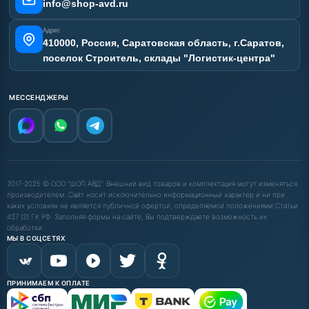
info@shop-avd.ru
Адрес
410000, Россия, Саратовская область, г.Саратов,
поселок Строитель, склады "Логистик-центра"
МЕССЕНДЖЕРЫ
2017-2025 © ООО "ШОП АВД". Внешний вид товаров и комплектация могут изменяться
производителем. Сайт носит исключительно информационный характер и ни при
каких условиях не является публичной офертой, определяемой положениями Статьи
437 (2) ГК РФ. Заполняя формы на сайте, Вы подтверждаете возможность их
обработки.
МЫ В СОЦСЕТЯХ
ПРИНИМАЕМ К ОПЛАТЕ