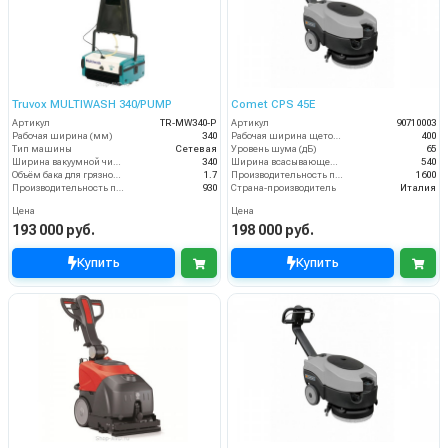
Truvox MULTIWASH 340/PUMP
Comet CPS 45E
Артикул
TR-MW340-P
Артикул
90710003
Рабочая ширина (мм)
340
Рабочая ширина щеток (мм)
400
Тип машины
Сетевая
Уровень шума (дБ)
65
Ширина вакуумной чистки (мм)
340
Ширина всасывающей балки (мм)
540
Объём бака для грязной воды (пыли) (л)
1.7
Производительность по площади (м2/ч)
1600
Производительность по площади (м2/ч)
930
Страна-производитель
Италия
Цена
Цена
193 000 руб.
198 000 руб.
Купить
Купить