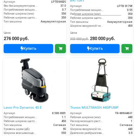
BATTERY
Артикул
LPTB06929
Вес без аккумуляторов (кг)
37.5
Артикул
LPTB 01796
Потребляемая мощность (кВт)
0.7
Потребляемая мощность (кВт)
0.55
Рабочая ширина (мм)
350
Рабочая ширина (мм)
350
Рабочая ширина щеток (мм)
350
Рабочая ширина щеток (мм)
350
Тип машины
Аккумуляторная
Тип машины
Аккумуляторная
Ширина вакуумной чистки (мм)
450
Цена
Цена
276 000 руб.
280 000 руб.
303 000 руб.
Купить
Купить
Lavor Pro Dynamic 45 E
Truvox MULTIWASH 440/PUMP
Артикул
8.580.0001
Артикул
TR-MW440-P
Потребляемая мощность (кВт)
1.1
Рабочая ширина (мм)
440
Рабочая ширина щеток (мм)
450
Расход моющего раствора (л/мин)
1
Тип машины
Сетевая
Тип машины
Сетевая
Уровень шума (дБ)
69
Ширина вакуумной чистки (мм)
440
Ширина всасывающей балки (мм)
550
Давление разбрызгивания моющего раствора (бар)
3.5