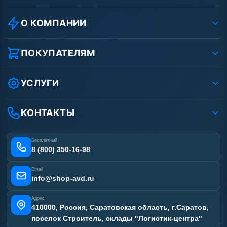
О КОМПАНИИ
О компании
Реквизиты ООО «Шоп АВД»
ПОКУПАТЕЛЯМ
Защита данных клиента
Как заказать?
Условия соглашения
Оплата
УСЛУГИ
Вакансии
Доставка
Ремонт АВД
Рассрочка
Гарантия
Сертификаты
КОНТАКТЫ
Статьи
Лизинг
Наши работы
Получить скидку
Отзывы наших клиентов
Бесплатный
Карта сайта
8 (800) 350-16-98
Email
info@shop-avd.ru
Адрес
410000, Россия, Саратовская область, г.Саратов,
поселок Строитель, склады "Логистик-центра"