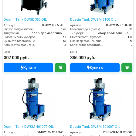
Dustin Tank DWSE 350 OIL
Dustin Tank DWSM 3100 OIL
Артикул
DT-DWSE-350-OIL
Артикул
DT-DWSM-3100-OIL
Расход воздуха (л/сек)
125
Расход воздуха (л/сек)
89
Тип уборки
сбор промасленной стружки
Тип уборки
сбор промасленной стружки
Вместимость мусоросборника (л)
50
Вместимость мусоросборника (л)
100
Диаметр всасывающего отверстия (мм)
60
Диаметр всасывающего отверстия (мм)
60
Количество всасывающих турбин (шт)
3
Количество всасывающих турбин (шт)
3
Цена
Цена
307 000 руб.
386 000 руб.
Купить
Купить
Dustin Tank DWSM 40100T OIL
Dustin Tank DWSM 30100T OIL
Артикул
DT-DWSM-40100T-OIL
Артикул
DT-DWSM-30100T-OIL