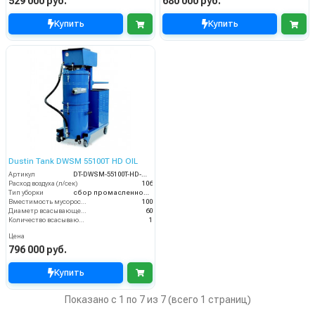
529 000 руб.
680 000 руб.
Купить
Купить
Dustin Tank DWSM 55100T HD OIL
Артикул
DT-DWSM-55100T-HD-OIL
Расход воздуха (л/сек)
106
Тип уборки
сбор промасленной стружки
Вместимость мусоросборника (л)
100
Диаметр всасывающего отверстия (мм)
60
Количество всасывающих турбин (шт)
1
Цена
796 000 руб.
Купить
Показано с 1 по 7 из 7 (всего 1 страниц)