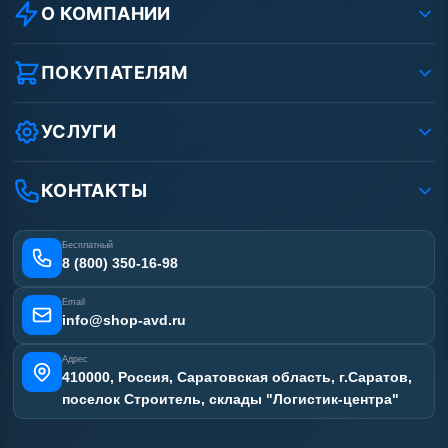
О КОМПАНИИ
О компании
Реквизиты ООО «Шоп АВД»
ПОКУПАТЕЛЯМ
Защита данных клиента
Как заказать?
Условия соглашения
Оплата
УСЛУГИ
Вакансии
Доставка
Ремонт АВД
Рассрочка
Гарантия
Сертификаты
КОНТАКТЫ
Статьи
Лизинг
Наши работы
Получить скидку
Отзывы наших клиентов
Бесплатный
Карта сайта
8 (800) 350-16-98
Email
info@shop-avd.ru
Адрес
410000, Россия, Саратовская область, г.Саратов,
поселок Строитель, склады "Логистик-центра"