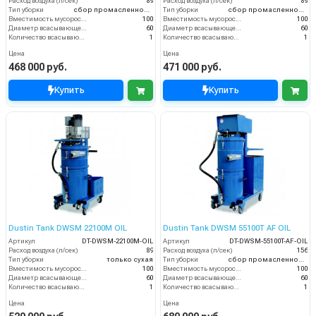
Расход воздуха (л/сек)
89
Расход воздуха (л/сек)
89
Тип уборки
сбор промасленной стружки
Тип уборки
сбор промасленной стружки
Вместимость мусоросборника (л)
100
Вместимость мусоросборника (л)
100
Диаметр всасывающего отверстия (мм)
60
Диаметр всасывающего отверстия (мм)
60
Количество всасывающих турбин (шт)
1
Количество всасывающих турбин (шт)
1
Цена
Цена
468 000 руб.
471 000 руб.
Купить
Купить
Dustin Tank DWSM 22100M OIL
Dustin Tank DWSM 55100T AF OIL
Артикул
DT-DWSM-22100M-OIL
Артикул
DT-DWSM-55100T-AF-OIL
Расход воздуха (л/сек)
89
Расход воздуха (л/сек)
156
Тип уборки
только сухая
Тип уборки
сбор промасленной стружки
Вместимость мусоросборника (л)
100
Вместимость мусоросборника (л)
100
Диаметр всасывающего отверстия (мм)
60
Диаметр всасывающего отверстия (мм)
60
Количество всасывающих турбин (шт)
1
Количество всасывающих турбин (шт)
1
Цена
Цена