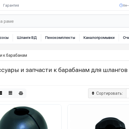
Гарантия
пн–
сосы
Шланги ВД
Пенокомплекты
Каналопромывки
Оч
и к барабанам
суары и запчасти к барабанам для шлангов
Сортировать: