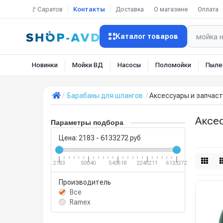
🚩Саратов
Контакты
Доставка
О магазине
Оплата
Каталог товаров
Новинки
Мойки ВД
Насосы
Поломойки
Пыле
Барабаны для шлангов
Аксессуары и запчаст
Аксес
Параметры подбора
Цена:
2183
-
6133272
руб
2183
50040
543618
2240211
6133272
Производитель
Все
Ramex