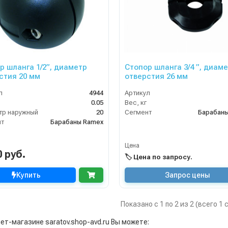
р шланга 1/2”, диаметр
Стопор шланга 3/4 ”, диам
стия 20 мм
отверстия 26 мм
л
4944
Артикул
0.05
Вес, кг
р наружный
20
Сегмент
Барабан
нт
Барабаны Ramex
Цена
0 руб.
🏷️ Цена по запросу.
Купить
Запрос цены
Показано с 1 по 2 из 2 (всего 1
ет-магазине saratov.shop-avd.ru Вы можете: