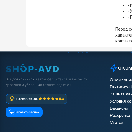
- 
- 
- 
Перед с
характе
контакта
О КО
Всё для клининга и автомоек: установки высокого
О компани
давления и уборочная техника под ключ.
Реквизиты
Защита да
5.0
Яндекс Отзывы
Условия с
Вакансии
Заказать звонок
Рассрочка
Статьи