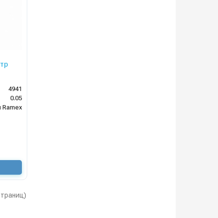
етр
4941
0.05
ы Ramex
 страниц)