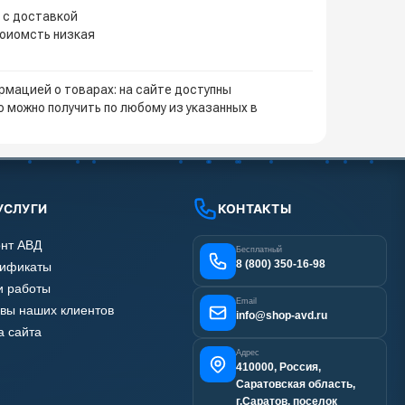
е с доставкой
тоиомсть низкая
мацией о товарах: на сайте доступны
 можно получить по любому из указанных в
УСЛУГИ
КОНТАКТЫ
нт АВД
Бесплатный
8 (800) 350-16-98
тификаты
 работы
Email
вы наших клиентов
info@shop-avd.ru
а сайта
Адрес
410000, Россия,
Саратовская область,
г.Саратов, поселок