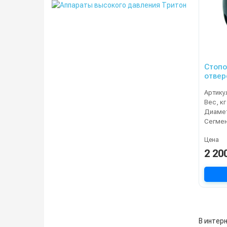
Стопо
отвер
Артику
Вес, кг
Диамет
Сегме
Цена
2 20
В интерн