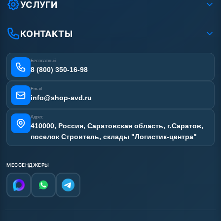
Оплата
УСЛУГИ
Вакансии
Доставка
Ремонт АВД
Рассрочка
Гарантия
Сертификаты
КОНТАКТЫ
Статьи
Лизинг
Наши работы
Получить скидку
Отзывы наших клиентов
Бесплатный
Карта сайта
8 (800) 350-16-98
Email
info@shop-avd.ru
Адрес
410000, Россия, Саратовская область, г.Саратов,
поселок Строитель, склады "Логистик-центра"
МЕССЕНДЖЕРЫ