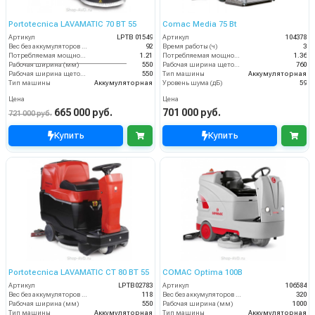
Portotecnica LAVAMATIC 70 BT 55
Comac Media 75 Bt
Артикул
LPTB 01549
Артикул
104378
Вес без аккумуляторов (кг)
92
Время работы (ч)
3
Потребляемая мощность (кВт)
1.21
Потребляемая мощность (кВт)
1.36
Рабочая ширина (мм)
550
Рабочая ширина щеток (мм)
760
Рабочая ширина щеток (мм)
550
Тип машины
Аккумуляторная
Тип машины
Аккумуляторная
Уровень шума (дБ)
59
Цена
Цена
665 000 руб.
701 000 руб.
721 000 руб.
Купить
Купить
Portotecnica LAVAMATIC CT 80 BT 55
COMAC Optima 100B
Артикул
LPTB02783
Артикул
106584
Вес без аккумуляторов (кг)
118
Вес без аккумуляторов (кг)
320
Рабочая ширина (мм)
550
Рабочая ширина (мм)
1000
Тип машины
Аккумуляторная
Тип машины
Аккумуляторная