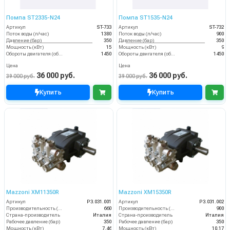
Помпа ST2335-N24
Помпа ST1535-N24
Артикул
ST-733
Артикул
ST-732
Поток воды (л/час)
1380
Поток воды (л/час)
900
Давление (бар)
350
Давление (бар)
350
Мощность (кВт)
15
Мощность (кВт)
9
Обороты двигателя (об/мин)
1450
Обороты двигателя (об/мин)
1450
Цена
Цена
36 000 руб.
36 000 руб.
39 000 руб.
39 000 руб.
Купить
Купить
Mazzoni XM11350R
Mazzoni XM15350R
Артикул
P3.031.001
Артикул
P3.031.002
Производительность (л/ч)
660
Производительность (л/ч)
900
Страна-производитель
Италия
Страна-производитель
Италия
Рабочее давление (бар)
350
Рабочее давление (бар)
350
Мощность (кВт)
7.46
Мощность (кВт)
10.17