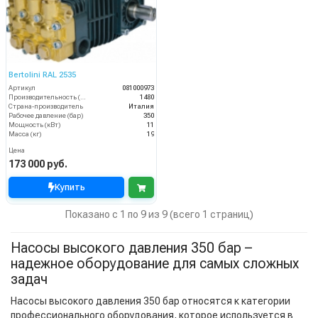
Bertolini RAL 2535
Артикул
081000973
Производительность (л/ч)
1480
Страна-производитель
Италия
Рабочее давление (бар)
350
Мощность (кВт)
11
Масса (кг)
19
Цена
173 000 руб.
Купить
Показано с 1 по 9 из 9 (всего 1 страниц)
Насосы высокого давления 350 бар –
надежное оборудование для самых сложных
задач
Насосы высокого давления 350 бар относятся к категории
профессионального оборудования, которое используется в