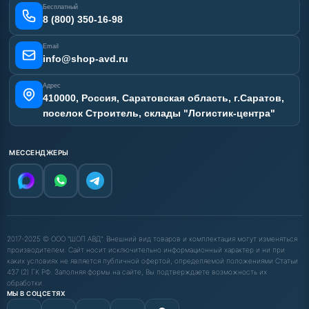
Отзывы наших клиентов
Бесплатный
Карта сайта
8 (800) 350-16-98
Email
info@shop-avd.ru
Адрес
410000, Россия, Саратовская область, г.Саратов,
поселок Строитель, склады "Логистик-центра"
МЕССЕНДЖЕРЫ
2017-2025 © ООО "ШОП АВД". Внешний вид товаров и комплектация могут изменяться
производителем. Сайт носит исключительно информационный характер и ни при
каких условиях не является публичной офертой, определяемой положениями Статьи
437 (2) ГК РФ. Заполняя формы на сайте, Вы подтверждаете возможность их
обработки.
МЫ В СОЦСЕТЯХ