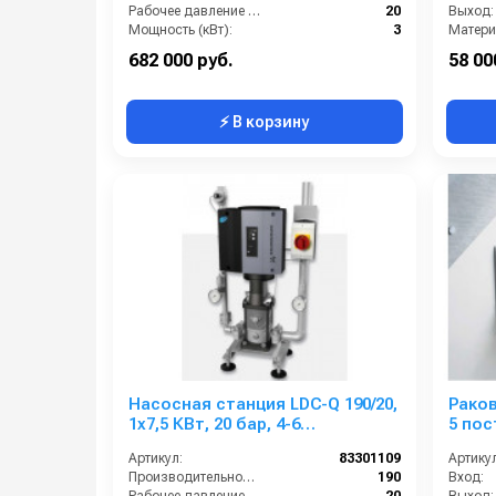
Рабочее давление (бар):
20
Выход:
Мощность (кВт):
3
Матери
Вход:
1 1/4 внутренняя резьба
682 000 руб.
58 00
⚡ В корзину
Насосная станция LDC-Q 190/20,
Раков
1x7,5 КВт, 20 бар, 4-6
5 пос
пользователей
включ
Артикул:
83301109
Артикул
обща
Производительность (л/мин):
190
Вход: