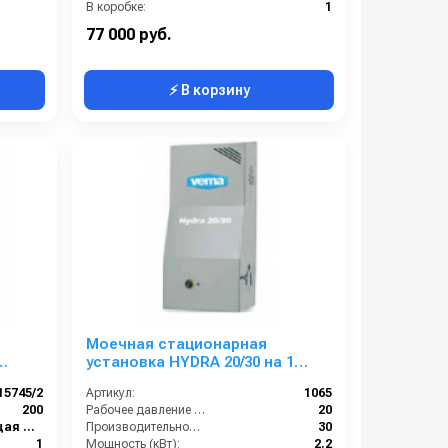
В коробке:
1
Вес, кг:
4
77 000 руб.
⚡ В корзину
Моечная стационарная
установка HYDRA 20/30 на 1
 3/8
оператора, 20 бар, 30 л/мин.
15745/2
Артикул:
1065
200
Рабочее давление (бар):
20
Нержавеющая сталь
Производительность (л/мин):
30
1
Мощность (кВт):
2.2