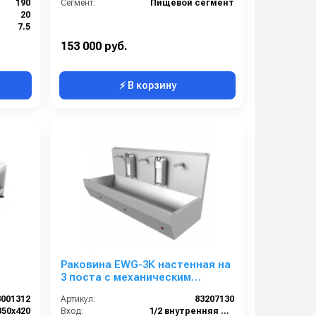
190
Сегмент:
Пищевой сегмент
20
7.5
2 внутренняя резьба
153 000 руб.
⚡ В корзину
Раковина EWG-3К настенная на
3 поста с механическим
включением, нерж. сталь,
8001312
Артикул:
83207130
общая чаща
350х420
Вход:
1/2 внутренняя резьба