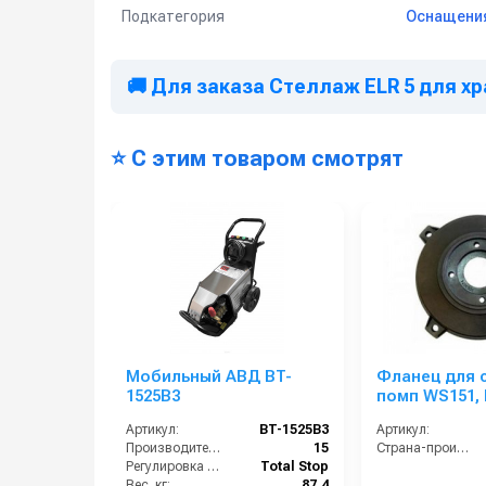
Подкатегория
Оснащения
🚚 Для заказа Стеллаж ELR 5 для хра
⭐ С этим товаром смотрят
Мобильный АВД BT-
Фланец для 
1525B3
помп WS151, 
E3B2121, NMT
Артикул:
BT-1525B3
Артикул:
Производительность (л/мин):
15
Страна-производитель:
Регулировка давления:
Total Stop
Вес, кг:
87.4