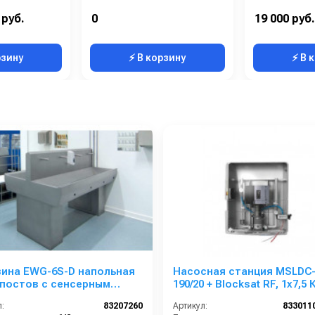
 руб.
0
19 000 руб.
рзину
⚡ В корзину
⚡ В 
вина EWG-6S-D напольная
Насосная станция MSLDC
 постов с сенсерным
190/20 + Blocksat RF, 1x7,5 
ением, нерж. сталь,
20 бар, 6 пользователей
:
83207260
Артикул:
833011
торонняя