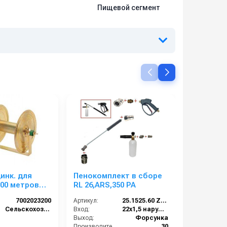
Пищевой сегмент
инк. для
Пенокомплект в сборе
Фильтр д
100 метров
RL 26,ARS,350 РА
г.
 для
7002023200
Артикул:
25.1525.60 ZINC LANCE BC
Артикул:
RC 120 ECO
Сельскохозяйственный сегмент
Вход:
22х1,5 наружняя резьба
Вход:
Выход:
Форсунка
Материал:
Производительность (л/мин):
30
В коробке: