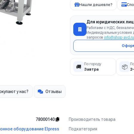
Нашли дешевле?
Спо
Для юридических лиц
Работаем с НДС, безналич
Индивидуальные условия д
запросов
info@shop-avd.ru
Оформ
По городу
П
🚚
📦
Завтра
2
окупают у нас?
Отзывы
Производитель товара
78000140
Подкатегория
онное оборудование Elpress