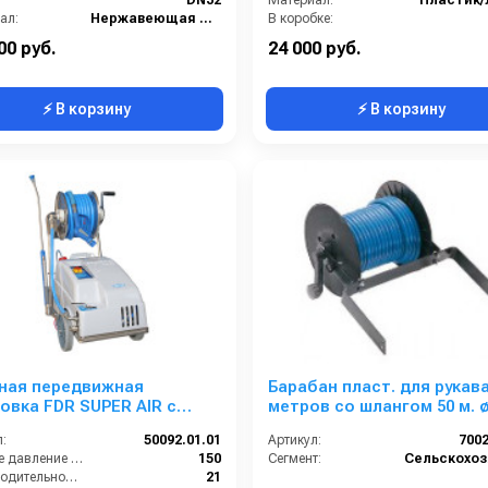
DN32
Материал:
Пластик/
ал:
Нержавеющая сталь
В коробке:
Габаритные размеры, мм:
2475x546x760
Диаметр внутренний:
00 руб.
24 000 руб.
⚡ В корзину
⚡ В корзину
ная передвижная
Барабан пласт. для рукава
овка FDR SUPER AIR с
метров со шлангом 50 м. ø
ением пены, 150 бар, 21 л/
для тележки CRRC 51
:
50092.01.01
Артикул:
700
с барабаном
Рабочее давление (бар):
150
Сегмент:
Производительность (л/мин):
21