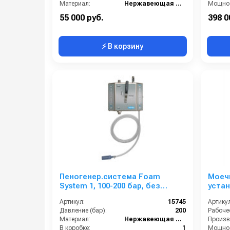
Материал:
Нержавеющая сталь
Мощнос
В коробке:
1
55 000 руб.
398 0
⚡ В корзину
Пеногенер.система Foam
Моеч
System 1, 100-200 бар, без
устан
подачи воздуха, на 1 ср-во 3/8
нанес
Артикул:
15745
Артикул
ш. 3/8ш.
мин 
Давление (бар):
200
Материал:
Нержавеющая сталь
В коробке:
1
Мощнос