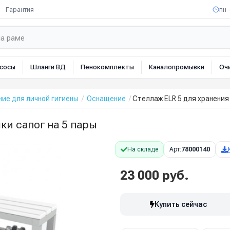
Гарантия
пн–
сосы
Шланги ВД
Пенокомплекты
Каналопромывки
Оч
ие для личной гигиены
Оснащение
Стеллаж ELR 5 для хранения 
ки сапог на 5 пары
На складе
Арт:
78000140
23 000 руб.
Купить сейчас