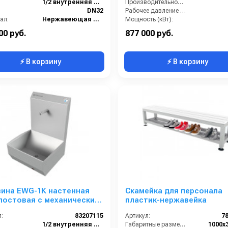
1/2 внутренняя резьба
Производительность (л/мин):
DN32
Рабочее давление (бар):
ал:
Нержавеющая сталь
Мощность (кВт):
Габаритные размеры, мм:
2975x1179x1342
Вход:
00 руб.
877 000 руб.
⚡ В корзину
⚡ В корзину
вина EWG-1К настенная
Скамейка для персонала
постовая с механическим
пластик-нержавейка
ением, нерж. сталь, прям.
:
83207115
Артикул:
7
1/2 внутренняя резьба
Габаритные размеры, мм:
1000х