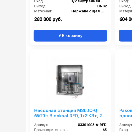
Вход:
1/2 внутренняя резьба
Вход:
Выход:
DN32
Выход:
Материал:
Нержавеющая сталь
Матери
Габаритные размеры, мм:
2975x546x760
282 000 руб.
604 0
⚡ В корзину
Насосная станция MSLDC-Q
Рако
65/20 + Blocksat RFD, 1x3 КВт, 20
одно
бар, 2 пользователя
включ
Артикул:
83301008-A-RFD
Артикул
чаша
Производительность (л/мин):
65
Вход: