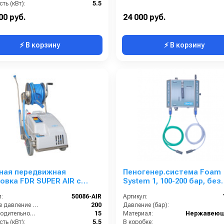
ть (кВт):
5.5
Обороты двигателя (об/мин):
1450
00 руб.
24 000 руб.
⚡ В корзину
⚡ В корзину
ная передвижная
Пеногенер.система Foam
овка FDR SUPER AIR с
System 1, 100-200 бар, без
ением пены, 200 бар, 15 л/
подачи воздуха, на 2 ср-ва
:
50086-AIR
Артикул:
с барабаном
ш. 3/8ш.
Рабочее давление (бар):
200
Давление (бар):
Производительность (л/мин):
15
Материал:
ть (кВт):
5.5
В коробке: