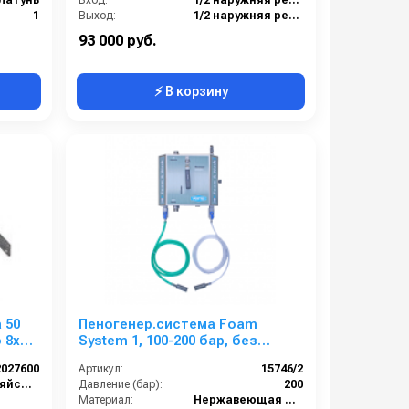
Латунь
Вход:
1/2 наружняя резьба
1
Выход:
1/2 наружняя резьба
8
Материал:
Нержавеющая сталь
93 000 руб.
⚡ В корзину
 50
Пеногенер.система Foam
 8x14
System 1, 100-200 бар, без
подачи воздуха, на 2 ср-ва БРС
2027600
Артикул:
15746/2
БРС
Сельскохозяйственный сегмент
Давление (бар):
200
Материал:
Нержавеющая сталь