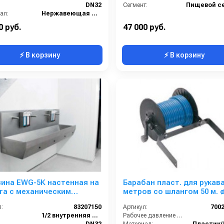
DN32
Сегмент:
Пищевой с
ал:
Нержавеющая сталь
Габаритные размеры, мм:
503x461x813
0 руб.
47 000 руб.
⚡ В корзину
⚡ В корзину
ина EWG-5К настенная на
Барабан пласт. для рукава
та с механическим
метров со шлангом 50 м. ø
ением, нерж. сталь,
для тележки CRRC 81 ECO
:
83207150
Артикул:
700
я чаща
1/2 внутренняя резьба
Рабочее давление (бар):