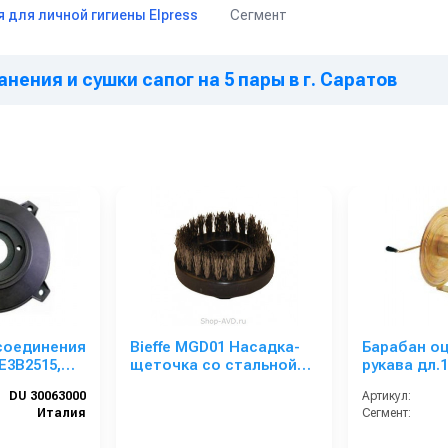
Сегмент
 для личной гигиены Elpress
нения и сушки сапог на 5 пары в г. Саратов
соединения
Bieffe MGD01 Насадка-
Барабан оц
E3B2515,
щеточка cо стальной
рукава дл.
 1520 R
щетиной для MGK04
без шланга
DU 30063000
Артикул:
тележки CR
Италия
Сегмент: