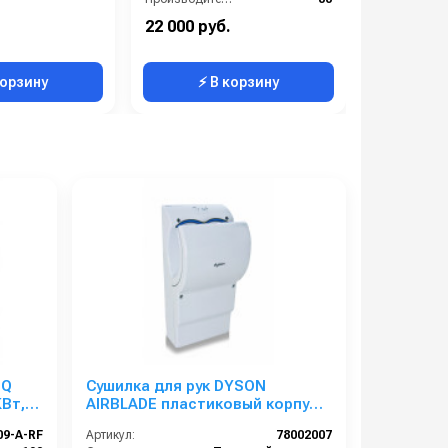
Размер форсунки:
0.45
Вес, кг:
22 000 руб.
0
Сегмент:
Арматура высокого давления
Сегмент:
корзину
⚡ В корзину
⚡ 
-Q
Сушилка для рук DYSON
КВт,
AIRBLADE пластиковый корпус
белый
09-A-RF
Артикул:
78002007