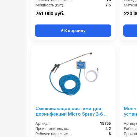
Рабочее давление (бар):
20
Выход:
Мощность (кВт):
7.5
Матери
Вход:
2 внутренняя резьба
761 000 руб.
220 0
⚡ В корзину
Смешивающая система для
Моеч
дезинфекции Micro Spray 2-6
устан
бар, без подачи воздуха, на 1
нанес
Артикул:
15755
Артикул
ср-во с аксесс.
мин 
Производительность (л/мин):
4.2
Рабочее давление (бар):
8