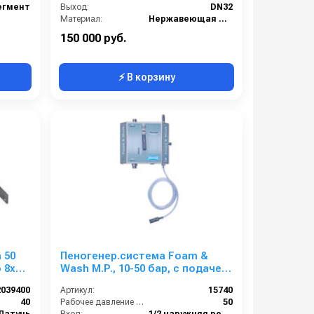
егмент
Выход:
DN32
Материал:
Нержавеющая сталь
Габаритные размеры, мм:
1475x546x760
150 000 руб.
⚡ В корзину
 50
Пеногенер.система Foam &
 8x14
Wash М.Р., 10-50 бар, с подачей
воздуха, на 1 ср-во 1/2ш. 1/2ш.
2039400
Артикул:
15740
40
Рабочее давление (бар):
50