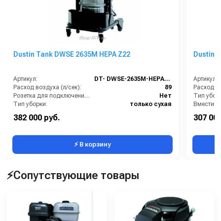
Dustin Tank DWSE 2635M HEPA Z22
Dustin 
Артикул:
DT- DWSE-2635M-HEPA-Z22
Артикул:
Расход воздуха (л/сек):
89
Расход во
Розетка для подключения инструмента:
Нет
Тип убор
Тип уборки:
только сухая
Вместимость мусоросборника (л):
35
382 000 руб.
307 000
Выдвижной контейнер:
Есть
⚡ В корзину
⚡Сопутствующие товары