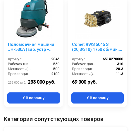
Поломоечная машина
Comet RWS 5045 S
JH-530A (зар. устр +
(20,3/310) 1750 об/мин.
Lithium аккум.)
вал 24мм
Артикул:
2043
Артикул:
6518270000
Рабочая ширина (мм):
530
Рабочее давление (бар):
310
Мощность (Вт):
500
Производительность (л/мин):
20.3
Производительность по площади (м2/ч):
2100
Мощность (кВт):
11.8
Масса (кг):
225
Обороты двигателя (об/мин):
1750
233 000 руб.
69 000 руб.
253 000 руб.
⚡ В корзину
⚡ В корзину
Категории сопутствующих товаров