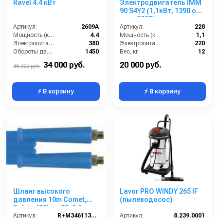
Ravel 4.4 кВт
Электродвигатель IMM
90 S4Y2 (1,1кВт, 1390 об/
мин, 380В)
Артикул:
2609A
Артикул:
228
Мощность (кВт):
4.4
Мощность (кВт):
1,1
Электропитание (В):
380
Электропитание (В):
220
Обороты двигателя (об/мин):
1450
Вес, кг:
12
Тип вала:
внешний вал
Страна-производитель:
Италия
34 000 руб.
20 000 руб.
36 000 руб.
⚡ В корзину
⚡ В корзину
Шланг высокого
Lavor PRO WINDY 265 IF
давления 10m Comet,
(пылеводосос)
Delvir, 400bar, 22x1,5-
3/8внут, 2SС-08, 150°C,
Артикул:
R+M3461136109
Артикул:
8.239.0001