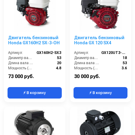
Двигатель бензиновый
Двигатель бензиновый
Honda GX160H2 SX-3-OH
Honda GX 120 SX4
Артикул:
GX160H2-SX3
Артикул:
GX120UT3-SX4
Диаметр вала (мм):
53
Диаметр вала (мм):
18
Длина вала (мм):
20
Длина вала (мм):
53
Мощность (л/с):
4.8
Мощность (л/с):
3.6
Объем двигателя (см3):
163
Объем двигателя (см3):
121
73 000 руб.
30 000 руб.
⚡ В корзину
⚡ В корзину