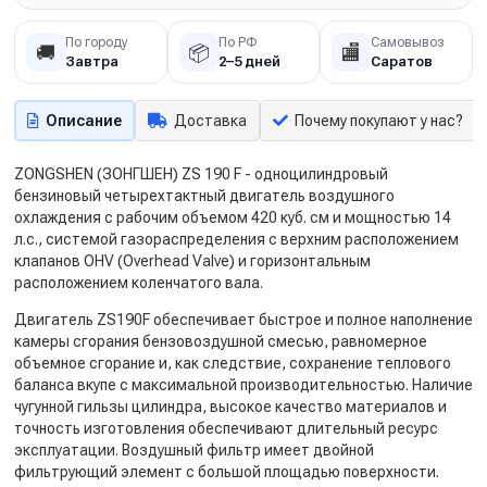
По городу
По РФ
Самовывоз
🚚
📦
🏬
Завтра
2–5 дней
Саратов
Описание
Доставка
Почему покупают у нас?
ZONGSHEN (ЗОНГШЕН) ZS 190 F - одноцилиндровый
бензиновый четырехтактный двигатель воздушного
охлаждения с рабочим объемом 420 куб. см и мощностью 14
л.с., системой газораспределения с верхним расположением
клапанов OHV (Overhead Valve) и горизонтальным
расположением коленчатого вала.
Двигатель ZS190F обеспечивает быстрое и полное наполнение
камеры сгорания бензовоздушной смесью, равномерное
объемное сгорание и, как следствие, сохранение теплового
баланса вкупе с максимальной производительностью. Наличие
чугунной гильзы цилиндра, высокое качество материалов и
точность изготовления обеспечивают длительный ресурс
эксплуатации. Воздушный фильтр имеет двойной
фильтрующий элемент с большой площадью поверхности.