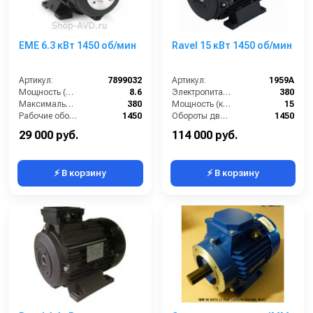
EME 6.3 кВт 1450 об/мин
Ravel 15 кВт 1450 об/мин
Артикул:
7899032
Артикул:
1959A
Мощность (л/с):
8.6
Электропитание (В):
380
Максимальное напряжение (В):
380
Мощность (кВт):
15
Рабочие обороты вала (об/мин):
1450
Обороты двигателя (об/мин):
1450
Мощность (кВт):
6.3
Тип вала:
полый
29 000 руб.
114 000 руб.
⚡ В корзину
⚡ В корзину