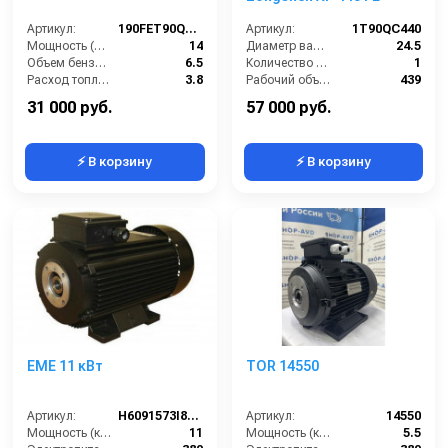
Артикул:
190FET90Q19E
Артикул:
1T90QC440
Мощность (л/с):
14
Диаметр вала (мм):
24.5
Объем бензобака (л):
6.5
Количество цилиндров в двигателе (шт):
1
Расход топлива (л/ч):
3.8
Рабочий объем цилиндра(ов) (см3):
439
Мощность (кВт):
10.3
Габариты (ДхШхВ):
490х450х415
31 000 руб.
57 000 руб.
⚡ В корзину
⚡ В корзину
EME 11 кВт
TOR 14550
Артикул:
H6091573I8100
Артикул:
14550
Мощность (кВт):
11
Мощность (кВт):
5.5