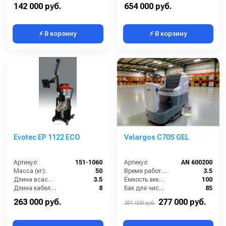
Рабочее давление (бар):
80
Мощность (кВт):
5.5
142 000 руб.
654 000 руб.
⚡ В корзину
⚡ В корзину
Evotec EP 1122 ECO
Velargos C70S GEL
Артикул:
151-1060
Артикул:
AN 600200
Масса (кг):
50
Время работы от аккумуляторов (ч):
3.5
Длина всасывающего шланга (м):
3.5
Ёмкость аккумулятора (Ач):
100
Длина кабеля (м):
8
Бак для чистой воды (л):
85
Емкость бака для мусора (л):
35
Диаметр щетки Ø (мм):
700
263 000 руб.
277 000 руб.
301 000 руб.