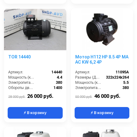
TOR 14440
Мотор H112 HP 8.5 4P MA
AC KW 6,2 4P
Артикул:
14440
Артикул:
11095A
Мощность (кВт):
4.4
Размеры (ДхШхВ):
322х224х264
Электропитание (В):
380
Мощность (кВт):
5.5
Обороты двигателя (об/мин):
1400
Электропитание (В):
380
Тип вала:
полый
Обороты двигателя (об/мин):
1450
26 000 руб.
46 000 руб.
28 000 руб.
50 000 руб.
⚡ В корзину
⚡ В корзину