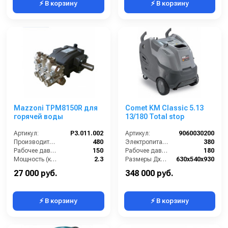
⚡ В корзину
⚡ В корзину
Mazzoni TPM8150R для
Comet KM Classic 5.13
горячей воды
13/180 Total stop
Артикул:
P3.011.002
Артикул:
9060030200
Производительность (л/ч):
480
Электропитание (В):
380
Рабочее давление (бар):
150
Рабочее давление (бар):
180
Мощность (кВт):
2.3
Размеры ДхШхВ (мм):
630x540x930
Масса (кг):
8.2
Производительность (л/ч):
800
27 000 руб.
348 000 руб.
⚡ В корзину
⚡ В корзину