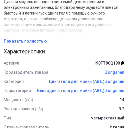
Данная модель оснащена системой декомпрессии и
электронным зажиганием, благодаря чему осуществляется
быстрый и легкий пуск двигателя с помощью ручного
стартера, а также снабжена датчиком уровня масла,
размыкающим цепь зажигания при падении его уровня в
картере. Система питания - карбюратор.
Двигатель ZS190 F относится к классу профессиональных
Показать полностью
двигателей для коммерческого использования и широко
Характеристики
используется при производстве садово-огородного
инвентаря и инструмента (больших мотокультиваторов,
снегоуборщиков), строительного оборудования (виброплит,
Артикул
190FT90Q190
резчиков швов: асфальторезов и бетонорезов),
Производитель товара
Zongshen
сельскохозяйственной техники (мотоблоков,
мотобуксировщиков), лесопильного оборудования (ленточных
Категория
Двигатели для мойки (АВД) Zongshen
пилорам) и силовой продукции (генераторов, мотопомп).
Подкатегория
Бензодвигатели для мойки (АВД) Zongshen
Следует отметить, что вся продукция концерна ZONGSHEN
Мощность (л/с)
14
(ЗОНГШЕН), в том числе и двигатели, снискали большую
популярность на всех континентах, в первую очередь
Расход топлива (л/ч)
3.2
благодаря таким своим качествам, как надежность,
Тип
четырехтактный
производительность и большой ресурс. Эти слова
подтверждают и факты: многие именитые европейские
Страна-производитель
Италия