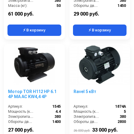
Электропитание (В):
380
Электропитание (В):
380
Масса (кг):
50
Обороты двигателя (об/мин):
1450
Обороты двигателя (об/мин):
1450
Тип вала:
полый
61 000 руб.
29 000 руб.
⚡ В корзину
⚡ В корзину
Мотор TOR H112 HP 6.1
Ravel 5 кВт
4P MA AC KW4,4 4P
Артикул:
1545
Артикул:
1874А
Мощность (кВт):
4.4
Мощность (кВт):
5
Электропитание (В):
380
Электропитание (В):
380
Обороты двигателя (об/мин):
1400
Обороты двигателя (об/мин):
2800
Тип вала:
полый
Тип вала:
полый
27 000 руб.
33 000 руб.
36 000 руб.