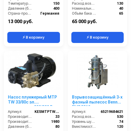
арматура нерж.сталь
Температура (°C):
150
Расход воздуха (л/сек):
130
Давление (бар):
400
Номинальный диаметр принадлежностей (мм):
40
Страна-производитель:
Германия
Объём бака (л):
65
Рабочая ширина основной насадки (мм):
400
13 000 руб.
65 000 руб.
⚡ В корзину
⚡ В корзину
Насос плунжерный MTP
Взрывозащищённый 3-х
TW 33/80с эл.
фазный пылесос Bennett
двигателем 220/380 В
EMD5510
5,5кВт
Артикул:
KESMTPTW 33/80
Артикул:
65219684621
Производительность (л/мин):
33
Расход воздуха (л/сек):
530
Производительность (л/ч):
1980
Уровень шума (дБ):
74
Давление (бар):
80
Вместимость мусоросборника (л):
120