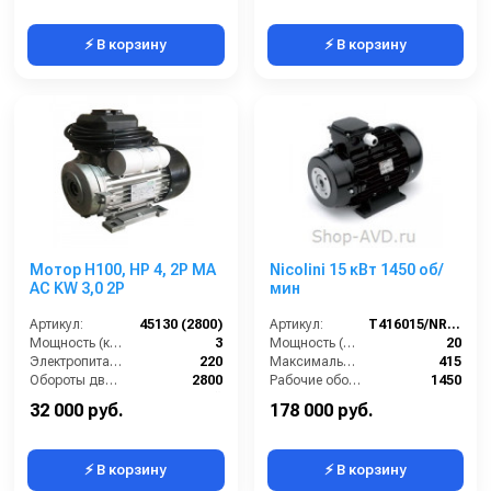
⚡ В корзину
⚡ В корзину
Мотор H100, HP 4, 2P MA
Nicolini 15 кВт 1450 об/
AC KW 3,0 2P
мин
Артикул:
45130 (2800)
Артикул:
T416015/NRLG5MG
Мощность (кВт):
3
Мощность (л/с):
20
Электропитание (В):
220
Максимальное напряжение (В):
415
Обороты двигателя (об/мин):
2800
Рабочие обороты вала (об/мин):
1450
Тип вала:
полый
Мощность (кВт):
15
32 000 руб.
178 000 руб.
⚡ В корзину
⚡ В корзину