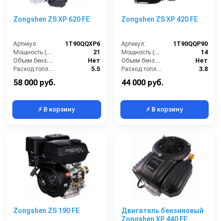
Zongshen ZS XP 620 FE
Zongshen ZS XP 420 FE
Артикул:
1T90QQXP6
Артикул:
1T90QQP90
Мощность (л/с):
21
Мощность (л/с):
14
Объем бензобака (л):
Нет
Объем бензобака (л):
Нет
Расход топлива (л/ч):
5.5
Расход топлива (л/ч):
3.8
Мощность (кВт):
14
Мощность (кВт):
10.3
58 000 руб.
44 000 руб.
⚡ В корзину
⚡ В корзину
Zongshen ZS 190 FE
Двигатель бензиновый
Zongshen XP 440 FE