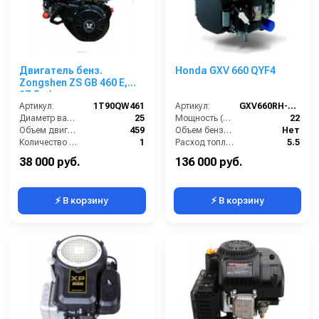
Двигатель бенз.
Honda GXV 660 QYF4
Zongshen ZS GB 460 E,
17,5 л/с
Артикул:
1T90QW461
Артикул:
GXV660RH-QYF4
Диаметр вала (мм):
25
Мощность (л/с):
22
Объем двигателя (см3):
459
Объем бензобака (л):
Нет
Количество цилиндров в двигателе (шт):
1
Расход топлива (л/ч):
5.5
Объём топливного бака (л):
6
Мощность (кВт):
17
38 000 руб.
136 000 руб.
⚡ В корзину
⚡ В корзину