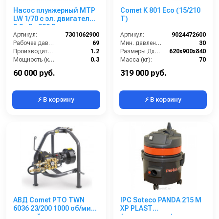
Насос плунжерный MTP
Comet K 801 Eco (15/210
LW 1/70 с эл. двигателем
T)
0,3 кВт 220 В
Артикул:
7301062900
Артикул:
9024472600
Рабочее давление (бар):
69
Мин. давление (бар):
30
Производительность (л/мин):
1.2
Размеры ДхШхВ (мм):
620x900x840
Мощность (кВт):
0.3
Масса (кг):
70
Обороты двигателя (об/мин):
1450
Электропитание (В):
380
60 000 руб.
319 000 руб.
⚡ В корзину
⚡ В корзину
АВД Comet PTO TWN
IPC Soteco PANDA 215 M
6036 23/200 1000 об/мин
XP PLAST
с рамой
(пылеводосос)