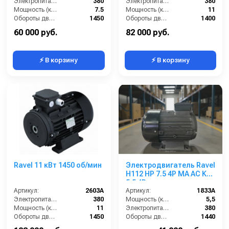
Электропитание (В):
380
Электропитание (В):
380
Мощность (кВт):
7.5
Мощность (кВт):
11
Обороты двигателя (об/мин):
1450
Обороты двигателя (об/мин):
1400
Тип вала:
сплошной
Страна-производитель:
Италия
60 000 руб.
82 000 руб.
⚡ В корзину
⚡ В корзину
Ravel 11 кВт 1450 об/мин
Электродвигатель Ravel
H112 HP 7.5 4P MA AC KW
5,5 4P
Артикул:
2603A
Артикул:
1833A
Электропитание (В):
380
Мощность (кВт):
5,5
Мощность (кВт):
11
Электропитание (В):
380
Обороты двигателя (об/мин):
1450
Обороты двигателя (об/мин):
1440
Тип вала:
полый
Класс защиты:
IP55