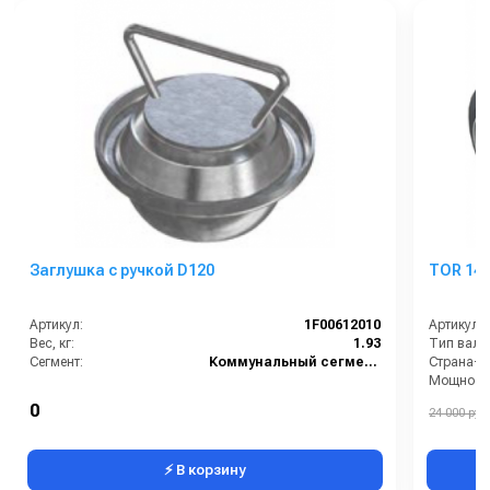
Заглушка с ручкой D120
TOR 14
Артикул:
1F00612010
Артикул:
Вес, кг:
1.93
Тип вала
Сегмент:
Коммунальный сегмент
Страна-п
Мощность
Электропи
0
24 000 руб.
⚡ В корзину