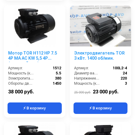
Мотор TOR H112 HP 7.5
Электродвигатель TOR
4P MA AC KW 5,5 4P
3 кВт. 1400 об/мин.
(внешний вал)
Артикул:
1512
Артикул:
100L2-4
Мощность (кВт):
5.5
Диаметр вала (мм):
24
Электропитание (В):
380
Напряжение (В):
220
Обороты двигателя (об/мин):
1450
Мощность (кВт):
3
Тип вала:
полый
Обороты двигателя (об/мин):
1400
38 000 руб.
23 000 руб.
25 000 руб.
⚡ В корзину
⚡ В корзину