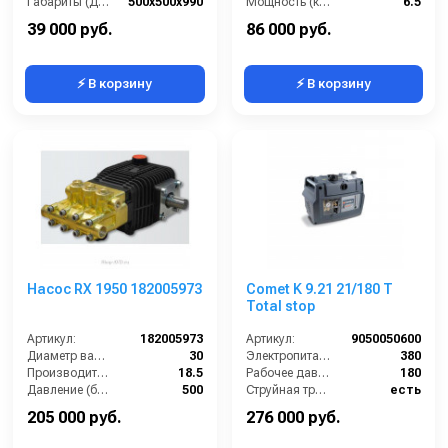
Габариты (ДхШхВ):
500х500х990
Мощность (кВт):
6.5
Номинальный диаметр принадлежностей (мм):
40
Электропитание (В):
380
39 000 руб.
86 000 руб.
⚡ В корзину
⚡ В корзину
Насос RX 1950 182005973
Comet K 9.21 21/180 T
Total stop
Артикул:
182005973
Артикул:
9050050600
Диаметр вала (мм):
30
Электропитание (В):
380
Производительность (л/мин):
18.5
Рабочее давление (бар):
180
Давление (бар):
500
Струйная трубка (копьё):
есть
Мощность (кВт):
18
Длина шланга ВД (м):
10
205 000 руб.
276 000 руб.