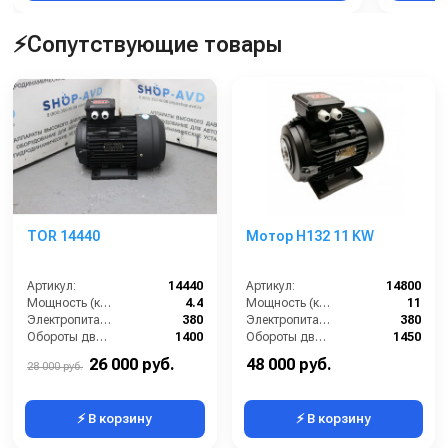
⚡Сопутствующие товары
TOR 14440
Мотор H132 11 KW
Артикул:
14440
Артикул:
14800
Мощность (кВт):
4.4
Мощность (кВт):
11
Электропитание (В):
380
Электропитание (В):
380
Обороты двигателя (об/мин):
1400
Обороты двигателя (об/мин):
1450
Тип вала:
полый
Тип вала:
полый
26 000 руб.
48 000 руб.
28 000 руб.
⚡ В корзину
⚡ В корзину