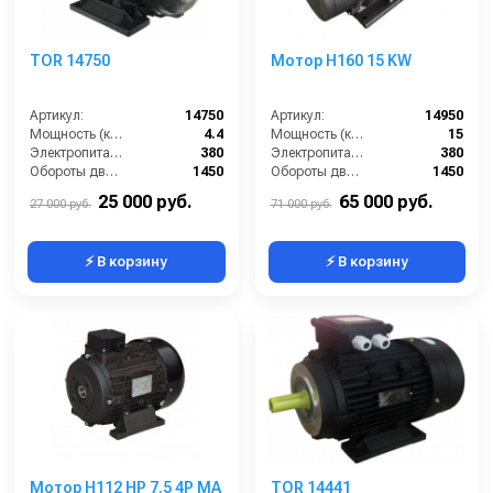
TOR 14750
Мотор H160 15 KW
Артикул:
14750
Артикул:
14950
Мощность (кВт):
4.4
Мощность (кВт):
15
Электропитание (В):
380
Электропитание (В):
380
Обороты двигателя (об/мин):
1450
Обороты двигателя (об/мин):
1450
Тип вала:
полый
Тип вала:
полый
25 000 руб.
65 000 руб.
27 000 руб.
71 000 руб.
⚡ В корзину
⚡ В корзину
Мотор H112 HP 7.5 4P MA
TOR 14441