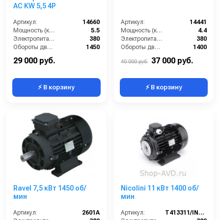
AC KW 5,5 4P
Артикул:
14660
Артикул:
14441
Мощность (кВт):
5.5
Мощность (кВт):
4.4
Электропитание (В):
380
Электропитание (В):
380
Обороты двигателя (об/мин):
1450
Обороты двигателя (об/мин):
1400
Тип вала:
полый
Тип вала:
внешний
29 000 руб.
37 000 руб.
40 000 руб.
⚡ В корзину
⚡ В корзину
Ravel 7,5 кВт 1450 об/
Nicolini 11 кВт 1400 об/
мин
мин
Артикул:
2601A
Артикул:
T413311/IN1G4M0