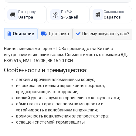
По городу
По РФ
Самовывоз
🚚
📦
🏬
Завтра
2–5 дней
Саратов
Описание
Доставка
Почему покупают у нас?
Новая линейка моторов «TOR» производства Китай с
внутренним и внешним валом. Совместимость с помпами ВД:
E3B2515, NMT 1520R, RR 15.20 DXN
Особенности и преимущества:
легкий и прочный алюминиевый корпус;
высококачественная порошковая покраска,
предохраняющая от коррозии;
низкий уровень шума по сравнению с конкурентами;
обмотка статора с запасом по мощности и
устойчивость к колебаниям напряжения;
возможность подключения электростартера;
оснащен системой термозащиты.