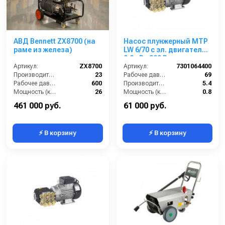
АВД Bennett ZX8700 (на
Насос плунжерный MTP
раме из железа)
LW 6/70 с эл. двигателем
0,8 кВт 220 В
Артикул:
ZX8700
Артикул:
7301064400
Производительность (л/мин):
23
Рабочее давление (бар):
69
Рабочее давление (бар):
600
Производительность (л/мин):
5.4
Мощность (кВт):
26
Мощность (кВт):
0.8
Электропитание (В):
380
Обороты двигателя (об/мин):
1450
461 000 руб.
61 000 руб.
⚡ В корзину
⚡ В корзину