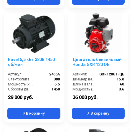
Ravel 5,5 кВт 380B 1450
Двигатель бензиновый
об/мин
Honda GXR 120 QE
Артикул:
2466A
Артикул:
GXR120UT-QE
Электропитание (В):
380
Диаметр вала (мм):
15.8
Мощность (кВт):
5.5
Длина вала (мм):
60
Обороты двигателя (об/мин):
1450
Мощность (л/с):
3.6
Тип вала:
сплошной
Объем двигателя (см3):
121
29 000 руб.
36 000 руб.
⚡ В корзину
⚡ В корзину