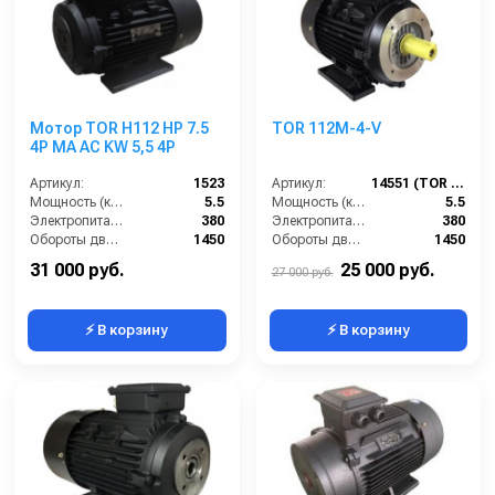
Мотор TOR H112 HP 7.5
TOR 112M-4-V
4P MA AC KW 5,5 4P
Артикул:
1523
Артикул:
14551 (TOR 112M-4-V)
Мощность (кВт):
5.5
Мощность (кВт):
5.5
Электропитание (В):
380
Электропитание (В):
380
Обороты двигателя (об/мин):
1450
Обороты двигателя (об/мин):
1450
Тип вала:
полый
Тип вала:
внешний
31 000 руб.
25 000 руб.
27 000 руб.
⚡ В корзину
⚡ В корзину