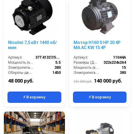
Nicolini 7,5 кВт 1440 об/
Мотор H160 S HP 20 4P
мин
MA AC KW 15 4P
Артикул:
37T41327/5IN1A4M0
Артикул:
11044A
Мощность (кВт):
5.5
Размеры (ДхШхВ):
322х224х264
Электропитание (В):
380
Мощность (кВт):
15
Обороты двигателя (об/мин):
1450
Электропитание (В):
380
Материал:
Алюминий
Обороты двигателя (об/мин):
1450
48 000 руб.
140 000 руб.
151 000 руб.
⚡ В корзину
⚡ В корзину