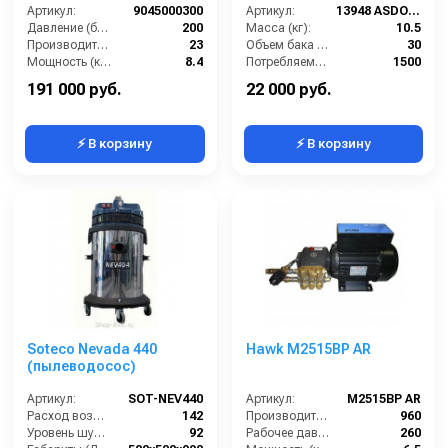
Артикул:
9045000300
Артикул:
13948 ASDO (зам. 09605 ASDO)
Давление (бар):
200
Масса (кг):
10.5
Производительность (л/мин):
23
Объем бака (л):
30
Мощность (кВт):
8.4
Потребляемая мощность (Вт):
1500
Обороты двигателя (об/мин):
1000
Удлинительные трубки (м):
2х0,5 алюминий в пластике
191 000 руб.
22 000 руб.
⚡ В корзину
⚡ В корзину
Soteco Nevada 440
Hawk M2515BP AR
(пылеводосос)
Артикул:
SOT-NEV440
Артикул:
M2515BP AR
Расход воздуха (л/сек):
142
Производительность (л/ч):
960
Уровень шума (дБ(А)):
92
Рабочее давление (бар):
260