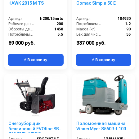
HAWK 2015 M TS
Comac Simpla 50 E
Артикул:
h200.15mrts
Артикул:
104980
Рабочее давление (бар):
200
Потребляемая мощность (кВт):
1.2
Обороты двигателя (об/мин):
1450
Масса (кг):
90
Потребляемая мощность (кВт):
5.5
Бак для чистой воды (л):
55
Масса (кг):
48
Давление прижима щетки (г/см2):
30
69 000 руб.
337 000 руб.
⚡ В корзину
⚡ В корзину
Снегоуборщик
Поломоечная машина
бензиновый EVOline SBG
VinnerMyer S560R-L100
760 THE HYDRO