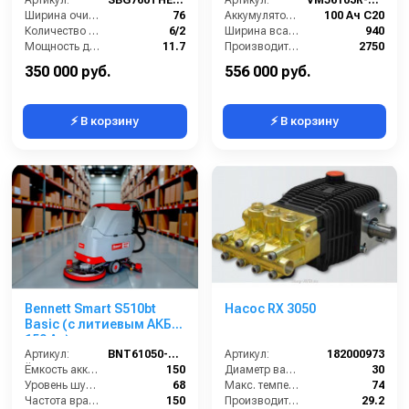
Артикул:
SBG760THEHYDRO
Артикул:
VM56103R-L100
Ширина очистки (см):
76
Аккумулятор АКБ (В/А·ч):
100 Ач С20
Количество скоростей (вперед/назад):
6/2
Ширина всасывающей балки (мм):
940
Мощность двигателя (лс):
11.7
Производительность по площади (м2/ч):
2750
Мощность (кВт):
8.6
Габариты (ДхШхВ):
1367х635х1020
350 000 руб.
556 000 руб.
⚡ В корзину
⚡ В корзину
Bennett Smart S510bt
Насос RX 3050
Basic (с литиевым АКБ
150 Ач)
Артикул:
BNT61050-150li
Артикул:
182000973
Ёмкость аккумуляторов (Ач):
150
Диаметр вала (мм):
30
Уровень шума (дБ):
68
Макс. температура воды (°C):
74
Частота вращения щетки (об/мин):
150
Производительность (л/мин):
29.2