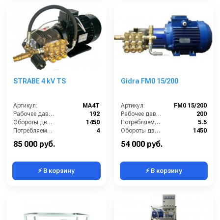
STRABE 4 kV TS
Gidra FM0 15/200
Артикул:
MA4T
Артикул:
FM0 15/200
Рабочее давление (бар):
192
Рабочее давление (бар):
200
Обороты двигателя (об/мин):
1450
Потребляемая мощность (кВт):
5.5
Потребляемая мощность (кВт):
4
Обороты двигателя (об/мин):
1450
Производительность (л/ч):
900
Производительность (л/ч):
900
85 000 руб.
54 000 руб.
⚡ В корзину
⚡ В корзину