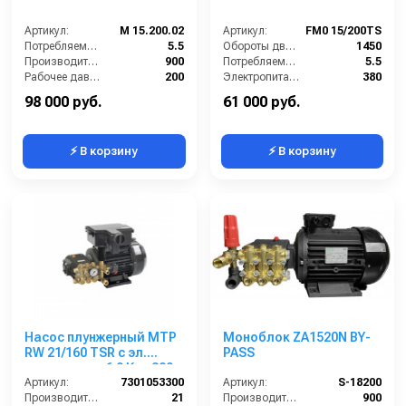
Артикул:
M 15.200.02
Артикул:
FM0 15/200TS
Потребляемая мощность (кВт):
5.5
Обороты двигателя (об/мин):
1450
Производительность (л/ч):
900
Потребляемая мощность (кВт):
5.5
Рабочее давление (бар):
200
Электропитание (В):
380
Мощность (кВт):
5.5
Производительность (л/ч):
900
98 000 руб.
61 000 руб.
⚡ В корзину
⚡ В корзину
Насос плунжерный MTP
Моноблок ZA1520N BY-
RW 21/160 TSR с эл.
PASS
двигателем 6,9 Квт 380
В
Артикул:
7301053300
Артикул:
S-18200
Производительность (л/мин):
21
Производительность (л/ч):
900