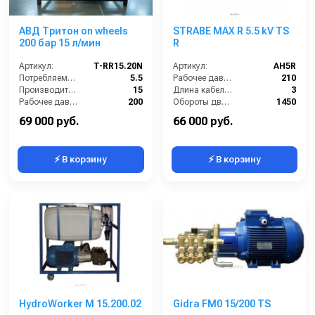
АВД Тритон on wheels
STRABE MAX R 5.5 kV TS
200 бар 15 л/мин
R
Артикул:
T-RR15.20N
Артикул:
AH5R
Потребляемая мощность (кВт):
5.5
Рабочее давление (бар):
210
Производительность (л/мин):
15
Длина кабеля (м):
3
Рабочее давление (бар):
200
Обороты двигателя (об/мин):
1450
Обороты двигателя (об/мин):
1450
Потребляемая мощность (кВт):
5.5
69 000 руб.
66 000 руб.
⚡ В корзину
⚡ В корзину
HydroWorker M 15.200.02
Gidra FM0 15/200 TS