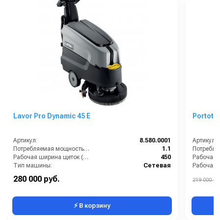
Lavor Pro Dynamic 45 E
Portote
Артикул:
8.580.0001
Артикул:
Потребляемая мощность (кВт):
1.1
Рабочая ширина щеток (мм):
450
Рабочая 
Тип машины:
Сетевая
Уровень шума (дБ):
69
Тип маш
280 000 руб.
219 000 ру
Ширина всасывающей балки (мм):
550
⚡ В корзину