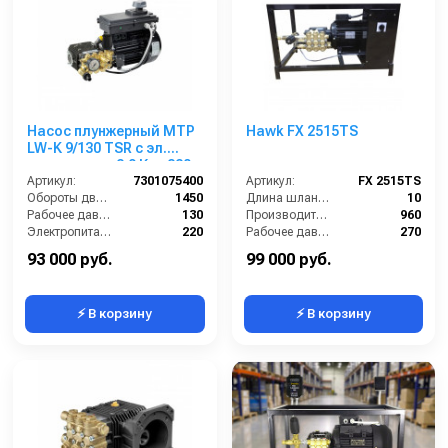
Насос плунжерный MTP
Hawk FX 2515TS
LW-K 9/130 TSR с эл.
двигателем 2,9 Квт 220
В
Артикул:
7301075400
Артикул:
FX 2515TS
Обороты двигателя (об/мин):
1450
Длина шланга ВД (м):
10
Рабочее давление (бар):
130
Производительность (л/ч):
960
Электропитание (В):
220
Рабочее давление (бар):
270
Мощность (кВт):
2.9
Мощность (кВт):
6.5
93 000 руб.
99 000 руб.
⚡ В корзину
⚡ В корзину