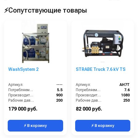
⚡Сопутствующие товары
WashSystem 2
STRABE Truck 7.6 kV TS
Артикул:
----
Артикул:
AH7T
Потребляемая мощность (кВт):
5.5
Потребляемая мощность (кВт):
7.6
Производительность (л/ч):
900
Производительность (л/ч):
1080
Рабочее давление (бар):
200
Рабочее давление (бар):
250
Мощность (кВт):
5.5
Мощность (кВт):
7.6
179 000 руб.
82 000 руб.
⚡ В корзину
⚡ В корзину