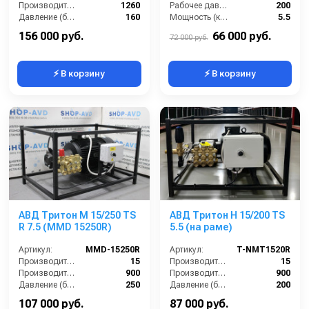
Производительность (л/ч):
1260
Рабочее давление (бар):
200
Давление (бар):
160
Мощность (кВт):
5.5
Рабочее давление (бар):
160
Электропитание (В):
380
156 000 руб.
66 000 руб.
72 000 руб.
⚡ В корзину
⚡ В корзину
АВД Тритон M 15/250 TS
АВД Тритон Н 15/200 TS
R 7.5 (MMD 15250R)
5.5 (на раме)
Артикул:
MMD-15250R
Артикул:
T-NMT1520R
Производительность (л/мин):
15
Производительность (л/мин):
15
Производительность (л/ч):
900
Производительность (л/ч):
900
Давление (бар):
250
Давление (бар):
200
Мощность (л.с.):
9.74
Напряжение (В):
380
107 000 руб.
87 000 руб.