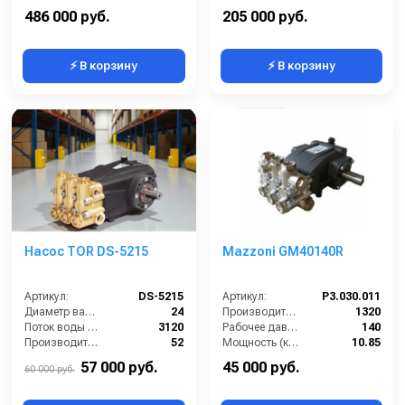
Масса (кг):
160
Давление (бар):
500
486 000 руб.
205 000 руб.
⚡ В корзину
⚡ В корзину
Насос TOR DS-5215
Mazzoni GM40140R
Артикул:
DS-5215
Артикул:
P3.030.011
Диаметр вала (мм):
24
Производительность (л/ч):
1320
Поток воды (л/час):
3120
Рабочее давление (бар):
140
Производительность (л/мин):
52
Мощность (кВт):
10.85
Температура (°C):
60
Масса (кг):
12.4
57 000 руб.
45 000 руб.
60 000 руб.