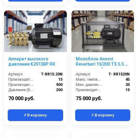
Аппарат высокого
Моноблок Annovi
давления K2015BP RR
Reverberi 15/200 TS 5.5 (
на открытой раме)
Артикул:
T-RR15.20N
Артикул:
T- RR1520N
Производительность (л/мин):
15
Макс. температура воды (°C):
45
Производительность (л/ч):
900
Мин. давление (бар):
30
Давление (бар):
200
Производительность (л/мин):
15
Напряжение (В):
380
Производительность (л/ч):
900
70 000 руб.
75 000 руб.
⚡ В корзину
⚡ В корзину