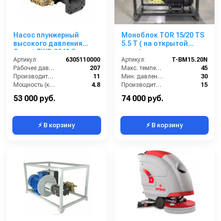
Насос плунжерный
Моноблок TOR 15/20 TS
высокого давления
5.5 T ( на открытой
Comet ZWD 3040 G
раме)
(11/207) 3400 об/мин.Ø
Артикул:
6305110000
Артикул:
T-BM15.20N
1”п.в.
Рабочее давление (бар):
207
Макс. температура воды (°C):
45
Производительность (л/мин):
11
Мин. давление (бар):
30
Мощность (кВт):
4.8
Производительность (л/мин):
15
Обороты двигателя (об/мин):
3400
Производительность (л/ч):
900
53 000 руб.
74 000 руб.
⚡ В корзину
⚡ В корзину