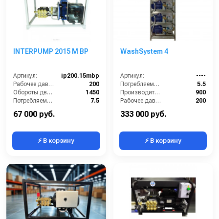
INTERPUMP 2015 M BP
WashSystem 4
Артикул:
ip200.15mbp
Артикул:
----
Рабочее давление (бар):
200
Потребляемая мощность (кВт):
5.5
Обороты двигателя (об/мин):
1450
Производительность (л/ч):
900
Потребляемая мощность (кВт):
7.5
Рабочее давление (бар):
200
Масса (кг):
50
Мощность (кВт):
5.5
67 000 руб.
333 000 руб.
⚡ В корзину
⚡ В корзину