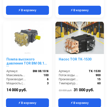
⚡ В корзину
⚡ В корзину
Помпа высокого
Насос TOR TK-1530
давления TOR BM 08.10
N
Артикул:
BM 08.10 N
Артикул:
TK-1530
Максимальное давление (бар):
100
Поток воды (л/час):
900
Производительность (л/мин):
6
Производительность (л/мин):
15
Мощность (л.с.):
3
Температура (°C):
60
Мощность (кВт):
2.2
Давление (бар):
300
14 000 руб.
31 000 руб.
33 000 руб.
⚡ В корзину
⚡ В корзину