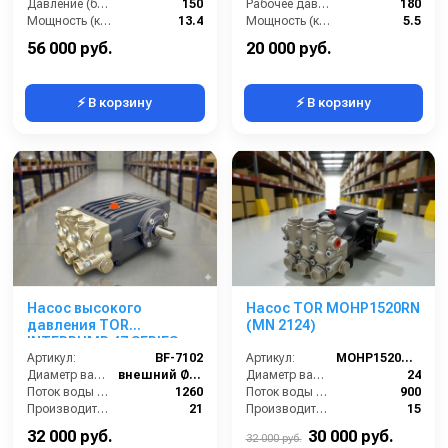
Давление (бар):
150
Рабочее давление (бар):
180
Мощность (кВт):
13.4
Мощность (кВт):
5.5
Обороты двигателя (об/мин):
1450
Масса (кг):
7.5
56 000 руб.
20 000 руб.
⚡ В корзину
⚡ В корзину
Насос высокого
Насос TOR MOHP1520RN
давления TOR
(MN 2124)
INTERPUMP 47 SERIES.
WS102 (межосевое
Артикул:
BF-7102
Артикул:
MOHP1520RN (MN 2124)
расстояние 87мм)
Диаметр вала (мм):
внешний Ø24
Диаметр вала (мм):
24
Поток воды (л/час):
1260
Поток воды (л/час):
900
Производительность (л/мин):
21
Производительность (л/мин):
15
Давление (бар):
180
Температура (°C):
40
32 000 руб.
30 000 руб.
32 000 руб.