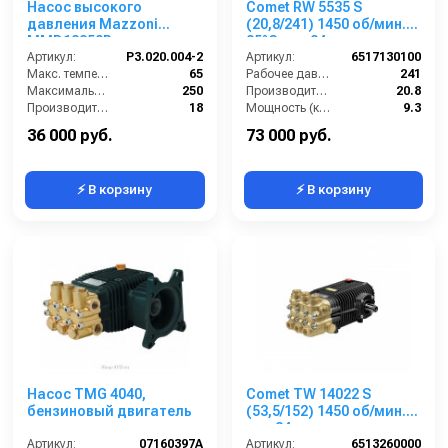
Насос высокого
Comet RW 5535 S
давления Mazzoni
(20,8/241) 1450 об/мин.
MMD18250R
85°C вал 24мм
Артикул:
P3.020.004-2
Артикул:
6517130100
Макс. температура воды (°C):
65
Рабочее давление (бар):
241
Максимальное давление (бар):
250
Производительность (л/мин):
20.8
Производительность (л/мин):
18
Мощность (кВт):
9.3
Мощность (кВт):
8.72
Обороты двигателя (об/мин):
1450
36 000 руб.
73 000 руб.
⚡ В корзину
⚡ В корзину
Насос TMG 4040,
Comet TW 14022 S
бензиновый двигатель
(53,5/152) 1450 об/мин.
вал 24мм
Артикул:
07160397A
Артикул:
6513260000