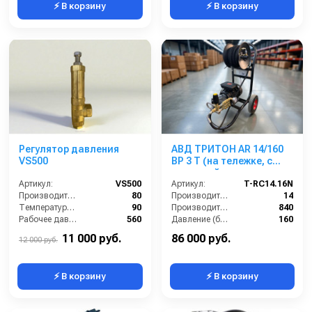
⚡ В корзину
⚡ В корзину
Регулятор давления
АВД ТРИТОН AR 14/160
VS500
BP 3 T (на тележке, с
катушкой,манометром,
Артикул:
VS500
электрика с тепловым
Артикул:
T-RC14.16N
Производительность (л/мин):
80
реле, регулятор VRT3
Производительность (л/мин):
14
Температура (°C):
90
160 бар легкий старт)
Производительность (л/ч):
840
Рабочее давление (бар):
560
Давление (бар):
160
Вход:
G1/2,
Напряжение (В):
220
11 000 руб.
86 000 руб.
12 000 руб.
⚡ В корзину
⚡ В корзину