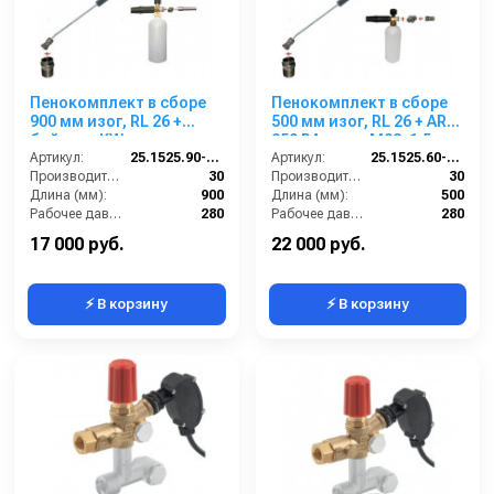
Пенокомплект в сборе
Пенокомплект в сборе
900 мм изог, RL 26 +
500 мм изог, RL 26 + ARS
байонет KW; вход
350 РА; вход М22х1,5ш.
М22х1,5ш.
Артикул:
25.1525.90-P26KWизог.
Артикул:
25.1525.60-P26
Производительность (л/мин):
30
Производительность (л/мин):
30
Длина (мм):
900
Длина (мм):
500
Рабочее давление (бар):
280
Рабочее давление (бар):
280
Вход:
22х1,5 наружняя резьба
Вход:
22х1,5 наружняя резьба
17 000 руб.
22 000 руб.
⚡ В корзину
⚡ В корзину