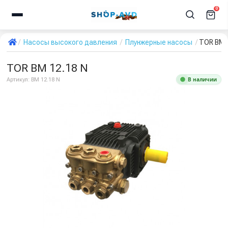
0
Насосы высокого давления
Плунжерные насосы
TOR BM 
TOR BM 12.18 N
В наличии
Артикул:
BM 12.18 N