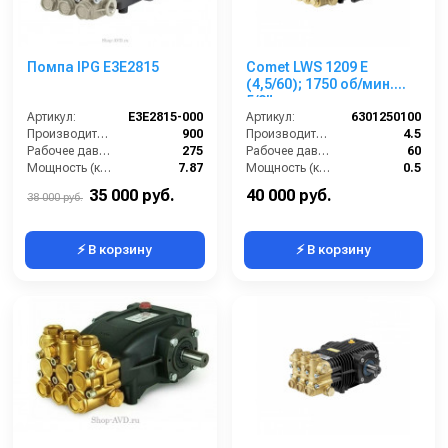
Помпа IPG E3E2815
Comet LWS 1209 E
(4,5/60); 1750 об/мин.
5/8” п.в.
Артикул:
E3E2815-000
Артикул:
6301250100
Производительность (л/ч):
900
Производительность (л/мин):
4.5
Рабочее давление (бар):
275
Рабочее давление (бар):
60
Мощность (кВт):
7.87
Мощность (кВт):
0.5
Обороты двигателя (об/мин):
3400
Обороты двигателя (об/мин):
1750
35 000 руб.
40 000 руб.
38 000 руб.
⚡ В корзину
⚡ В корзину