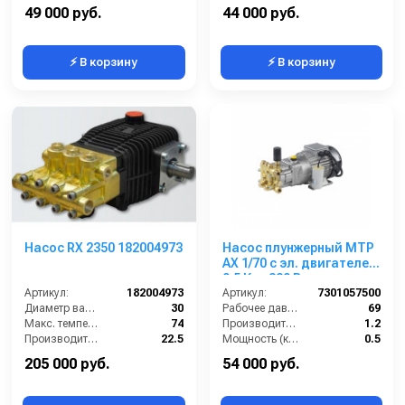
Объём заливаемого масла (л):
0.7
Обороты двигателя (об/мин):
3400
49 000 руб.
44 000 руб.
⚡ В корзину
⚡ В корзину
Насос RX 2350 182004973
Насос плунжерный MTP
AX 1/70 с эл. двигателем
0,5 Квт 380 В
Артикул:
182004973
Артикул:
7301057500
Диаметр вала (мм):
30
Рабочее давление (бар):
69
Макс. температура воды (°C):
74
Производительность (л/мин):
1.2
Производительность (л/мин):
22.5
Мощность (кВт):
0.5
Давление (бар):
500
Обороты двигателя (об/мин):
1450
205 000 руб.
54 000 руб.