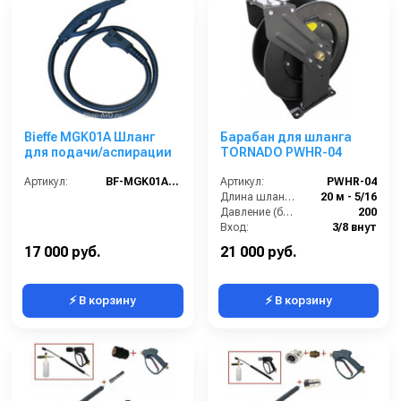
Bieffe MGK01A Шланг
Барабан для шланга
для подачи/аспирации
TORNADO PWHR-04
Артикул:
BF-MGK01A (новый RIP0305)
Артикул:
PWHR-04
Длина шланга (м):
20 м - 5/16
Давление (бар):
200
Вход:
3/8 внут
Выход:
3/8 внеш.
17 000 руб.
21 000 руб.
⚡ В корзину
⚡ В корзину