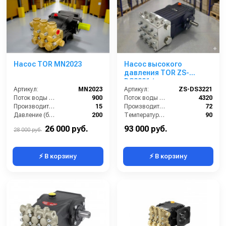
Насос TOR MN2023
Насос высокого
давления TOR ZS-
DS3221 (межосевое
Артикул:
MN2023
расстояние 87мм)
Артикул:
ZS-DS3221
Поток воды (л/час):
900
Поток воды (л/час):
4320
Производительность (л/мин):
15
Производительность (л/мин):
72
Давление (бар):
200
Температура (°C):
90
Мощность (кВт):
5,7
Давление (бар):
150
26 000 руб.
93 000 руб.
28 000 руб.
⚡ В корзину
⚡ В корзину