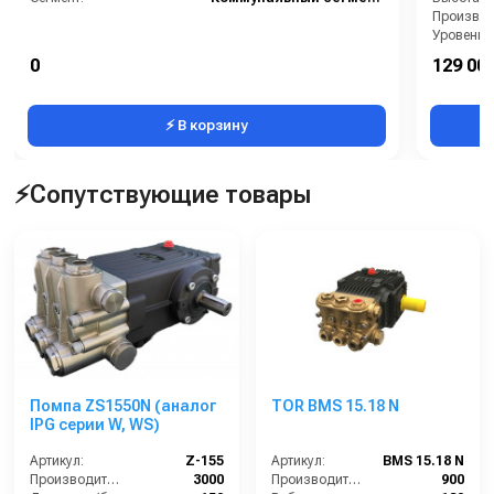
Производи
Уровень 
Страна-п
0
129 000
Рабочее д
⚡ В корзину
⚡Сопутствующие товары
Помпа ZS1550N (аналог
TOR BMS 15.18 N
IPG серии W, WS)
Артикул:
Z-155
Артикул:
BMS 15.18 N
Производительность (л/ч):
3000
Производительность (л/ч):
900