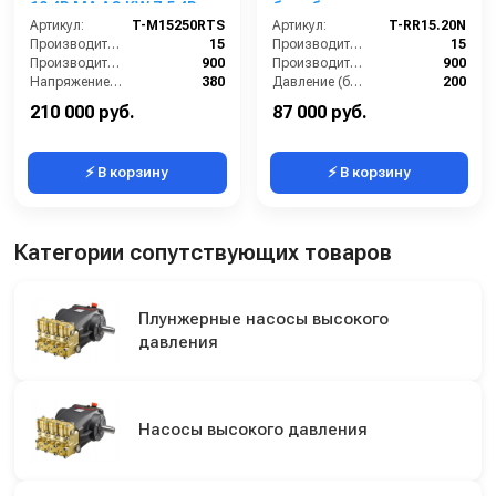
10 4P MA AC KW 7.5 4P.
барабаном, манометр,
VRT3 310 бар
Артикул:
T-M15250RTS
электрика с
Артикул:
T-RR15.20N
Производительность (л/мин):
15
теплозащитой )
Производительность (л/мин):
15
Производительность (л/ч):
900
Производительность (л/ч):
900
Напряжение (В):
380
Давление (бар):
200
Рабочее давление (бар):
250
Напряжение (В):
380
210 000 руб.
87 000 руб.
⚡ В корзину
⚡ В корзину
Категории сопутствующих товаров
Плунжерные насосы высокого
давления
Насосы высокого давления