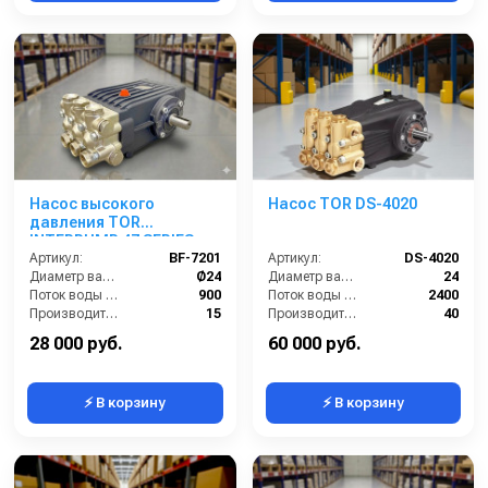
Насос высокого
Насос TOR DS-4020
давления TOR
INTERPUMP 47 SERIES
WS201 (межосевое
Артикул:
BF-7201
Артикул:
DS-4020
расстояние 87мм)
Диаметр вала (мм):
Ø24
Диаметр вала (мм):
24
Поток воды (л/час):
900
Поток воды (л/час):
2400
Производительность (л/мин):
15
Производительность (л/мин):
40
Давление (бар):
200
Температура (°C):
60
28 000 руб.
60 000 руб.
⚡ В корзину
⚡ В корзину