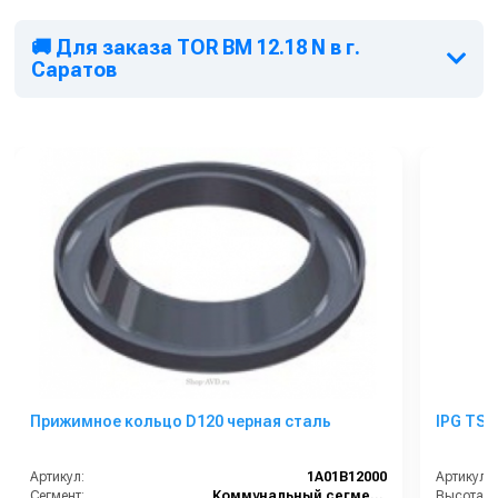
🚚 Для заказа TOR BM 12.18 N в г.
Саратов
Прижимное кольцо D120 черная сталь
IPG TSX 
Артикул:
1A01B12000
Артикул:
Сегмент:
Коммунальный сегмент
Высота в