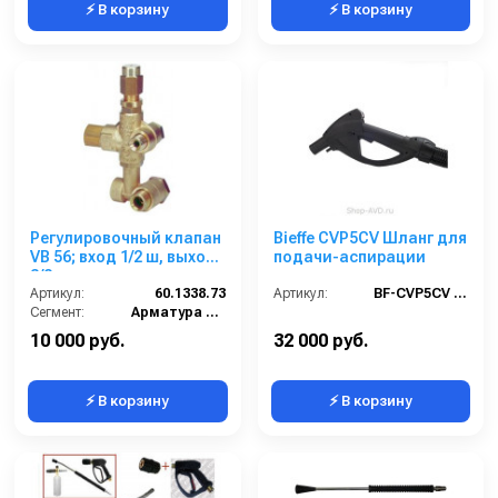
⚡ В корзину
⚡ В корзину
Регулировочный клапан
Bieffe CVP5CV Шланг для
VB 56; вход 1/2 ш, выход
подачи-аспирации
3/8 для шланга
М22х1,5ш (Comet К 750
Артикул:
60.1338.73
Артикул:
BF-CVP5CV (новый RIP5525)
21/160)
Сегмент:
Арматура высокого давления
10 000 руб.
32 000 руб.
⚡ В корзину
⚡ В корзину