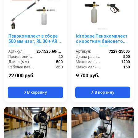
Пенокомплект в сборе
Idrobase Пенокомплект
500 мм изог, RL 30 + ARS
с коротким байонетом
25KW; вход М22х1,5ш.
(форсунка 035)
Артикул:
25.1525.60-P2KW
Артикул:
7229-25035
Производительность (л/мин):
40
Длина распылительного копья (мм):
500
Длина (мм):
500
Максимальная производительность по воде (л/ч):
1200
Рабочее давление (бар):
350
Максимальное рабочее давление (бар):
160
Вход:
22х1,5 наружняя резьба
Объём бака для моющего средства (л):
1
22 000 руб.
9 700 руб.
⚡ В корзину
⚡ В корзину