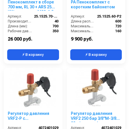
Пенокомплект в сборе
PA Пенокомплект с
700 мм, RL 30 + ARS 25
коротким байонетом
KW нерж; вход М22х1,5ш.
Артикул:
25.1525.70-KW2 (нерж.)
Артикул:
25.1525.60-Р2
Производительность (л/мин):
40
Длина распылительного копья (мм):
600
Длина (мм):
700
Максимальная производительность по воде (л/ч):
720
Рабочее давление (бар):
350
Максимальное рабочее давление (бар):
160
Вход:
22х1,5 наружняя резьба
Объём бака для моющего средства (л):
1
26 000 руб.
9 900 руб.
⚡ В корзину
⚡ В корзину
Регулятор давления
Регулятор давления
VRF2-P с
VRF2 250 бар 3/8"М-3/8"F,
микропереключателем;
30 л/мин, с м/
выход 3/8"г; 30 л/мин 310
Артикул:
4072401029
выключателем
Артикул:
4072401029