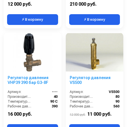
Вход:
1/2
Рабочее давление (бар):
250
12 000 руб.
210 000 руб.
⚡ В корзину
⚡ В корзину
Регулятор давления
Регулятор давления
VHP39 390 бар G3-8F
VS500
Артикул:
----
Артикул:
VS500
Производительность (л/мин):
40
Производительность (л/мин):
80
Температура (°C):
90 С
Температура (°C):
90
Рабочее давление (бар):
390
Рабочее давление (бар):
560
Вход:
3/8
Вход:
G1/2,
16 000 руб.
11 000 руб.
12 000 руб.