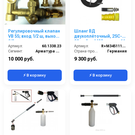
Регулировочный клапан
Шланг ВД
VB 55; вход 1/2 ш, выход
двухоплёточный, 2SC-
3/8 для шланга
08, гайка М22-штуцер11,
М22х1,5ш (Comet К 750
Артикул:
60.1338.23
20m, 400bar для
Артикул:
R+M345111420
21/160)
Сегмент:
Арматура высокого давления
KARCHER
Страна-производитель:
Германия
10 000 руб.
9 300 руб.
⚡ В корзину
⚡ В корзину