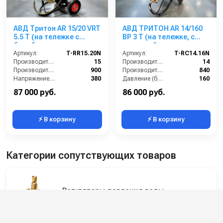
АВД Тритон AR 15/20 VRT
АВД ТРИТОН AR 14/160
5.5 T (на тележке с
BP 3 T (на тележке, с
барабаном, электрика с
катушкой,манометром,
термозащитой )
Артикул:
T-RR15.20N
электрика с тепловым
Артикул:
T-RC14.16N
Производительность (л/мин):
15
реле, регулятор VRT3
Производительность (л/мин):
14
Производительность (л/ч):
900
160 бар легкий старт)
Производительность (л/ч):
840
Напряжение (В):
380
Давление (бар):
160
Рабочее давление (бар):
200
Напряжение (В):
220
87 000 руб.
86 000 руб.
⚡ В корзину
⚡ В корзину
Категории сопутствующих товаров
Регуляторы давления воды