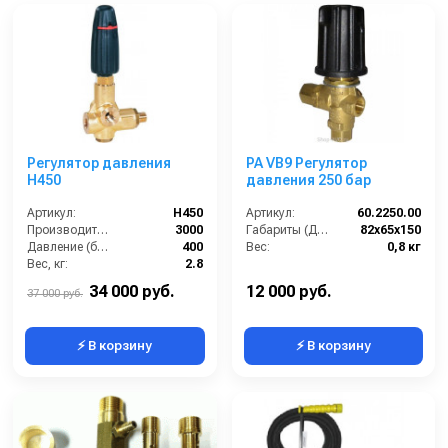
Регулятор давления
PA VB9 Регулятор
H450
давления 250 бар
Артикул:
H450
Артикул:
60.2250.00
Производительность (л/ч):
3000
Габариты (ДхШхВ):
82х65х150
Давление (бар):
400
Вес:
0,8 кг
Вес, кг:
2.8
Страна-производитель:
Италия
34 000 руб.
12 000 руб.
37 000 руб.
⚡ В корзину
⚡ В корзину