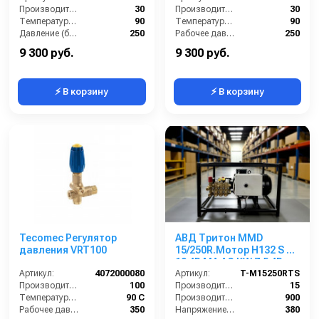
бар
Производительность (л/мин):
30
Производительность (л/мин):
30
Температура (°C):
90
Температура (°C):
90
Давление (бар):
250
Рабочее давление (бар):
250
Вход:
3/8
Вход:
G 3/8" M
9 300 руб.
9 300 руб.
⚡ В корзину
⚡ В корзину
Tecomec Регулятор
АВД Тритон MMD
давления VRT100
15/250R.Мотор H132 S HP
10 4P MA AC KW 7.5 4P.
Артикул:
4072000080
VRT3 310 бар
Артикул:
T-M15250RTS
Производительность (л/мин):
100
Производительность (л/мин):
15
Температура (°C):
90 С
Производительность (л/ч):
900
Рабочее давление (бар):
350
Напряжение (В):
380