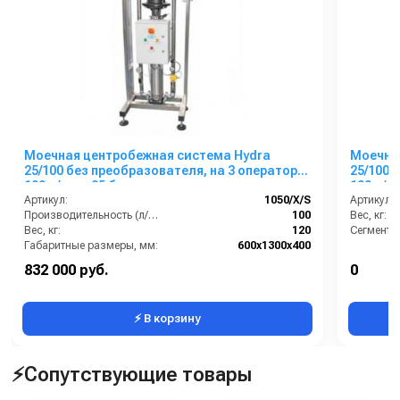
Моечная центробежная система Hydra
Моечна
25/100 без преобразователя, на 3 оператора,
25/100 
100 л/мин, 25 бар
100 л/м
Артикул:
1050/X/S
Артикул:
Производительность (л/мин):
100
Вес, кг:
Вес, кг:
120
Сегмент:
Габаритные размеры, мм:
600x1300x400
Напряжение, В:
400
832 000 руб.
0
Сегмент:
Пищевой сегмент
⚡ В корзину
⚡Сопутствующие товары