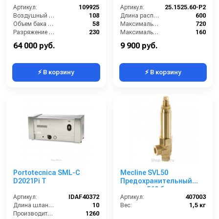
Артикул:
109925
Артикул:
25.1525.60-Р2
Воздушный поток (л/сек):
108
Длина распылительного копья (мм):
600
Объем бака (л):
58
Максимальная производительность по воде (л/ч):
720
Разряжение (мБар):
230
Максимальное рабочее давление (бар):
160
Уровень шума (дБ):
70
Объём бака для моющего средства (л):
1
64 000 руб.
9 900 руб.
⚡ В корзину
⚡ В корзину
Portotecnica SML-C
Mecline SVL50
D2021Pi T
Предохранительный
клапан 560 бар
Артикул:
IDAF40372
Артикул:
407003
Длина шланга ВД (м):
10
Вес:
1,5 кг
Производительность (л/ч):
1260