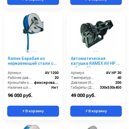
Ramex Барабан из
Автоматическая
нержавеющей стали с
катушка RAMEX AV HP 30
инерционным
гибрид 30м
механизмом AV 1200
Артикул:
AV 1200
Артикул:
AV HP 30
Рабочее давление (бар):
20
Температура (°C):
40
Кронштейн катушки:
фиксированный
Давление (бар):
200
Наличие шланга:
Нет
Габариты (ДхШхВ):
330x530x450
Тип катушки:
открытая
Вход:
1/2 наружная резьба
96 000 руб.
49 000 руб.
⚡ В корзину
⚡ В корзину