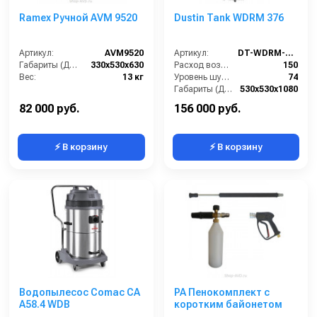
Ramex Ручной AVM 9520
Dustin Tank WDRM 376
Артикул:
AVM9520
Артикул:
DT-WDRM-376
Габариты (ДхШхВ):
330x530x630
Расход воздуха (л/сек):
150
Вес:
13 кг
Уровень шума IEC 704 (дБ(А)):
74
Габариты (ДхШхВ):
530х530х1080
Вместимость мусоросборника (л):
76
82 000 руб.
156 000 руб.
⚡ В корзину
⚡ В корзину
Водопылесос Comac CA
PA Пенокомплект с
A58.4 WDВ
коротким байонетом