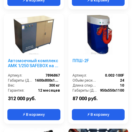
⚡ В корзину
⚡ В корзину
Автомоечный комплекс
ППШ-2F
АМК 1/250 SAFEBOX на 1
пост
Артикул:
7896867
Артикул:
0.002-100F
Габариты (ДхШхВ):
1600х800х1300
Объём ресивера компрессора (л):
24
Вес:
300 кг
Длина спирального шланга (м):
10
Гарантия:
12 месяцев
Габариты (ДхШхВ):
950х550х1100
Количество цилиндров компрессора (шт):
2
312 000 руб.
87 000 руб.
⚡ В корзину
⚡ В корзину