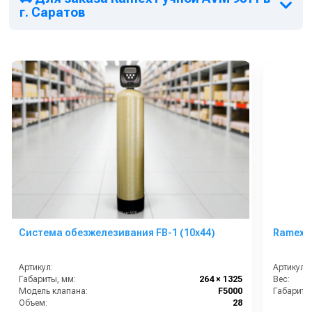
влетать вам в копеечку, то установка барабанов – единственный
г. Саратов
правильный выход, устраняющий все эти проблемы.
Система обезжелезивания FB-1 (10х44)
Ramex Р
Артикул:
Артикул:
Габариты, мм:
264 × 1325
Вес:
Модель клапана:
F5000
Габариты
Объем:
28