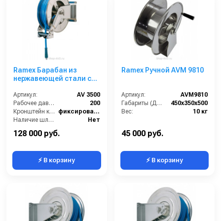
Ramex Барабан из
Ramex Ручной AVM 9810
нержавеющей стали с
инерционным
механизмом AV 3500
Артикул:
AV 3500
Артикул:
AVM9810
Рабочее давление (бар):
200
Габариты (ДхШхВ):
450x350x500
Кронштейн катушки:
фиксированный
Вес:
10 кг
Наличие шланга:
Нет
Тип катушки:
открытая
128 000 руб.
45 000 руб.
⚡ В корзину
⚡ В корзину