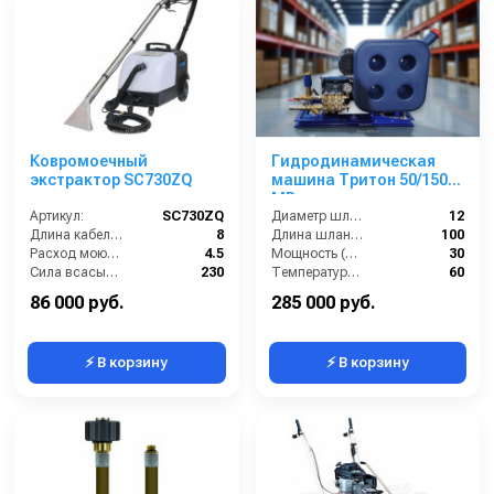
Ковромоечный
Гидродинамическая
экстрактор SC730ZQ
машина Тритон 50/150
МВ
Артикул:
SC730ZQ
Диаметр шланга (⌀) мм::
12
Длина кабеля (м):
8
Длина шланга (м):
100
Расход моющего раствора (л/мин):
4.5
Мощность (л/с):
30
Сила всасывания (мбар):
230
Температура жидкости (°С) max:
60
Уровень шума (дБ):
59
86 000 руб.
285 000 руб.
⚡ В корзину
⚡ В корзину