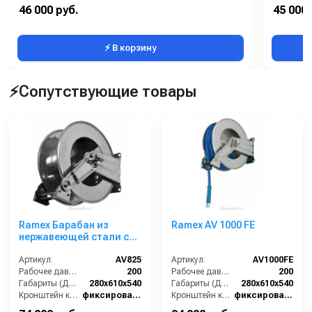
Производительность (м3/час):
0,40 / 0,60
46 000 руб.
45 000 
Скорость обратной промывки (м³/ч):
0,8
⚡ В корзину
⚡Сопутствующие товары
Ramex Барабан из
Ramex AV 1000 FE
нержавеющей стали с
инерционным
механизмом AV 825
Артикул:
AV825
Артикул:
AV1000FE
Рабочее давление (бар):
200
Рабочее давление (бар):
200
Габариты (ДхШхВ):
280x610x540
Габариты (ДхШхВ):
280x610x540
Кронштейн катушки:
фиксированный
Кронштейн катушки:
фиксированный
Наличие шланга:
Нет
Наличие шланга:
Нет