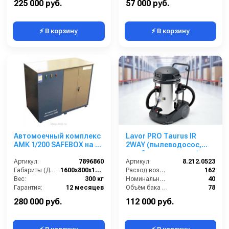
225 000 руб.
57 000 руб.
⚡ В корзину
⚡ В корзину
Автомоечный комплекс
Lavor PRO Taurus IR
АМК 1/200 SAFEBOX на 1
2WAY (пылеводосос,
пост
для 2-х операторов)
Артикул:
7896860
Артикул:
8.212.0523
Габариты (ДхШхВ):
1600х800х1300
Расход воздуха (л/сек):
162
Вес:
300 кг
Номинальный диаметр принадлежностей (мм):
40
Гарантия:
12 месяцев
Объём бака (л):
78
Рабочая ширина основной насадки (мм):
Отсутствует
280 000 руб.
112 000 руб.