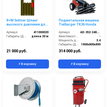
R+M Suttner Шланг
Подметальная машина
высокого давления для
Tielburger TK36 Honda
промывки
канализационных труб
Артикул:
411000020
Артикул:
AD-352-240TS / AD-352-040TS
20 м
Габариты (ДхШхВ):
длина 20 м
Вместимость бункера (л):
-
Мощность двигателя (кВт):
3.4
Габариты (ДхШхВ):
1900х800х890
Рабочая ширина с 2 боковыми щётками (мм):
-
21 000 руб.
314 000 руб.
⚡ В корзину
⚡ В корзину