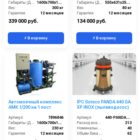
Габариты (ДхШхВ):
1600х700х1500
Габариты (ДхШхВ):
555x631x2505(1361)
Вес:
300 кг
Вес:
80 кг
Гарантия:
12 месяцев
Гарантия:
12 месяцев
339 000 руб.
134 000 руб.
⚡ В корзину
⚡ В корзину
Автомоечный комплекс
IPC Soteco PANDA 440 GA
АМК 1/200 на 1 пост
XP INOX (пылеводосос)
Артикул:
7896846
Артикул:
440-PANDA-GA-XP
Габариты (ДхШхВ):
1600х700х1500
Расход воздуха (л/сек):
213
Вес:
230 кг
Номинальный диаметр принадлежностей (мм):
40
Гарантия:
12 месяцев
Объём бака (л):
62
Рабочая ширина основной насадки (мм):
Отсутствует