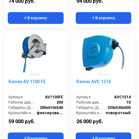
74 000 руб.
94 000 руб.
⚡ В корзину
⚡ В корзину
Ramex AV 1100 FE
Ramex AVС 1514
Артикул:
AV1100FE
Артикул:
AVC1514
Рабочее давление (бар):
200
Рабочее давление (бар):
10
Габариты (ДхШхВ):
280x610x540
Габариты (ДхШхВ):
320x530x600
Кронштейн катушки:
фиксированный
Кронштейн катушки:
поворотный
Наличие шланга:
Нет
Наличие шланга:
Есть
59 000 руб.
26 000 руб.
⚡ В корзину
⚡ В корзину