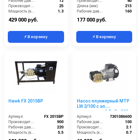
Рабочее давление (бар):
12
(нерж).вход 1/2г.
Производительность (л/мин):
40
Производительность (л/мин):
25
Длина (мм):
215
Мощность (кВт):
1.3
Рабочее давление (бар):
160
Вес, кг:
55
Вход:
1/2 внутренняя резьба
429 000 руб.
177 000 руб.
⚡ В корзину
⚡ В корзину
Hawk FX 2015BP
Насос плунжерный MTP
LW 2/100 с эл.
двигателем 0,7 кВт 220
Артикул:
FX 2015BP
В
Артикул:
7301086600
Производительность (л/ч):
900
Рабочее давление (бар):
100
Рабочее давление (бар):
220
Производительность (л/мин):
2.1
Мощность (кВт):
5.5
Мощность (кВт):
0.7
Электропитание (В):
380
Обороты двигателя (об/мин):
1450