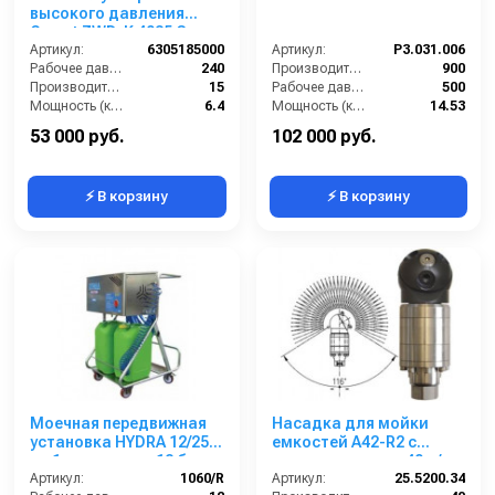
высокого давления
Comet ZWD-K 4035 G
(15/240) 3400 об/мин.Ø
Артикул:
6305185000
Артикул:
P3.031.006
1”п.в.
Рабочее давление (бар):
240
Производительность (л/ч):
900
Производительность (л/мин):
15
Рабочее давление (бар):
500
Мощность (кВт):
6.4
Мощность (кВт):
14.53
Обороты двигателя (об/мин):
3400
Масса (кг):
12.4
53 000 руб.
102 000 руб.
⚡ В корзину
⚡ В корзину
Моечная передвижная
Насадка для мойки
установка HYDRA 12/25,
емкостей А42-R2 с
на 1 оператора, 12 бар,
гидроприводом; 40 л/
25 л/мин.
Артикул:
1060/R
мин; 160 бар; 90 град.
Артикул:
25.5200.34