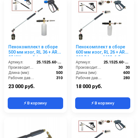
Пенокомплект в сборе
Пенокомплект в сборе
500 мм изог, RL 36 + ARS
600 мм изог, RL 26 + ARS
25 KW синий (нерж);
220 РА; вход М22х1,5ш.
вход М22х1,5ш.
Артикул:
25.1525.60-P36 KW (нерж)
Артикул:
25.1525.60-P26 -6-220
Производительность (л/мин):
30
Производительность (л/мин):
30
Длина (мм):
500
Длина (мм):
600
Рабочее давление (бар):
310
Рабочее давление (бар):
280
Вход:
22х1,5 наружняя резьба
Вход:
22х1,5 наружняя резьба
23 000 руб.
18 000 руб.
⚡ В корзину
⚡ В корзину