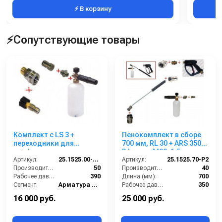
⚡ В корзину
⚡Сопутствующие товары
Комплект с LS 3 +
Пенокомплект в сборе
переходники для
700 мм, RL 30 + ARS 350
профессионального
РА; вход М22х1,5ш.
пистолета Portotechica;
Артикул:
25.1525.00-CPK
Артикул:
25.1525.70-P2
Kranzle; Comet; Delvir.
Производительность (л/мин):
50
Производительность (л/мин):
40
Рабочее давление (бар):
390
Длина (мм):
700
Сегмент:
Арматура высокого давления
Рабочее давление (бар):
350
Температура, C:
90
Вход:
22х1,5 наружняя резьба
16 000 руб.
25 000 руб.