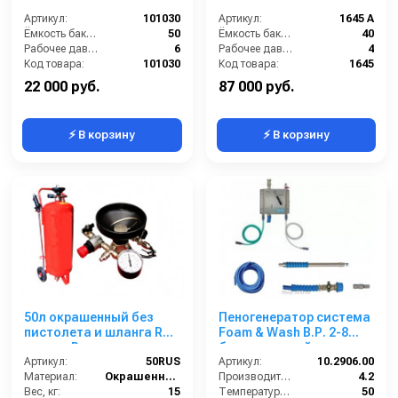
Артикул:
101030
Артикул:
1645 A
Ёмкость бака (л):
50
Ёмкость бака (л):
40
Рабочее давление (бар):
6
Рабочее давление (бар):
4
Код товара:
101030
Код товара:
1645
22 000 руб.
87 000 руб.
⚡ В корзину
⚡ В корзину
50л окрашенный без
Пеногенератор система
пистолета и шланга RUS
Foam & Wash B.Р. 2-8
аналог Procar
бар, с подачей воздуха
Артикул:
50RUS
Артикул:
10.2906.00
Материал:
Окрашенная сталь
Производительность (л/мин):
4.2
Вес, кг:
15
Температура (°C):
50