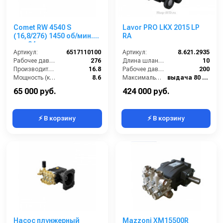
Comet RW 4540 S
Lavor PRO LKX 2015 LP
(16,8/276) 1450 об/мин.
RA
вал 24мм
Артикул:
6517110100
Артикул:
8.621.2935
Рабочее давление (бар):
276
Длина шланга ВД (м):
10
Производительность (л/мин):
16.8
Рабочее давление (бар):
200
Мощность (кВт):
8.6
Максимальная температура воды (°C):
выдача 80 / паровая ступень 140
Обороты двигателя (об/мин):
1450
Диапазон регулировки давления (бар):
от 30 до 200
65 000 руб.
424 000 руб.
⚡ В корзину
⚡ В корзину
Насос плунжерный
Mazzoni XM15500R