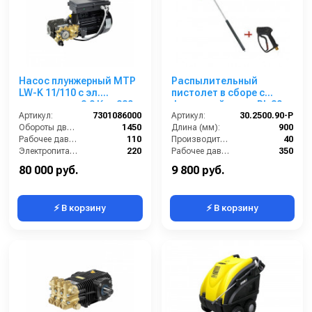
Насос плунжерный MTP
Распылительный
LW-K 11/110 с эл.
пистолет в сборе с
двигателем 2,9 Квт 220
форсункой курок RL 30
В
Артикул:
7301086000
Артикул:
М22х1,5ш 900 мм (нерж).
30.2500.90-P
Обороты двигателя (об/мин):
1450
Длина (мм):
900
Рабочее давление (бар):
110
Производительность (л/мин):
40
Электропитание (В):
220
Рабочее давление (бар):
350
Мощность (кВт):
2.9
Вход:
22х1,5 наружняя резьба
80 000 руб.
9 800 руб.
⚡ В корзину
⚡ В корзину