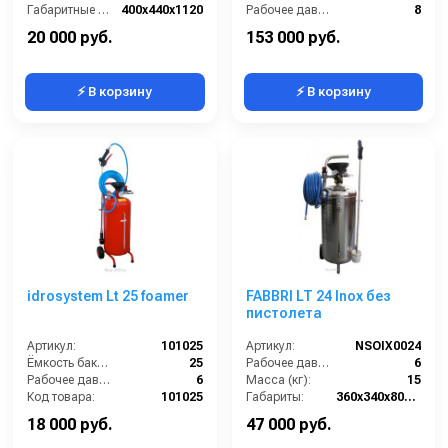
Габаритные размеры, мм:
400x440x1120
Рабочее давление (бар):
8
Объём, л:
50
Габариты (ДхШхВ):
195x185x55
20 000 руб.
153 000 руб.
⚡ В корзину
⚡ В корзину
idrosystem Lt 25 foamer
FABBRI LT 24 Inox без
пистолета
Артикул:
101025
Артикул:
NSOIX0024
Ёмкость бака (л):
25
Рабочее давление (бар):
6
Рабочее давление (бар):
6
Масса (кг):
15
Код товара:
101025
Габариты:
360х340х800 мм
Объем ресивера:
25 л
18 000 руб.
47 000 руб.