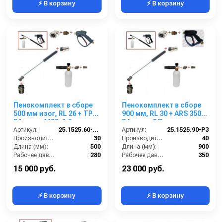
⚡ В корзину
⚡ В корзину
Пенокомплект в сборе
Пенокомплект в сборе
500 мм изог, RL 26 + TPL
900 мм, RL 30 + ARS 350
РА; вход М22х1,5ш.
РА; вход 3/8ш.
Артикул:
25.1525.60-P26-TPL
Артикул:
25.1525.90-P3
Производительность (л/мин):
30
Производительность (л/мин):
40
Длина (мм):
500
Длина (мм):
900
Рабочее давление (бар):
280
Рабочее давление (бар):
350
Вход:
22х1,5 наружняя резьба
Вход:
3/8 наружняя резьба
15 000 руб.
23 000 руб.
⚡ В корзину
⚡ В корзину