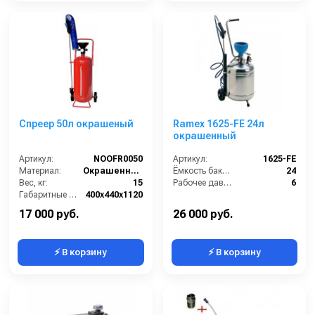
Спреер 50л окрашеный
Ramex 1625-FE 24л
окрашенный
Артикул:
NОOFR0050
Артикул:
1625-FE
Материал:
Окрашенная сталь
Ёмкость бака (л):
24
Вес, кг:
15
Рабочее давление (бар):
6
Габаритные размеры, мм:
400x440x1120
Объём, л:
50
17 000 руб.
26 000 руб.
⚡ В корзину
⚡ В корзину