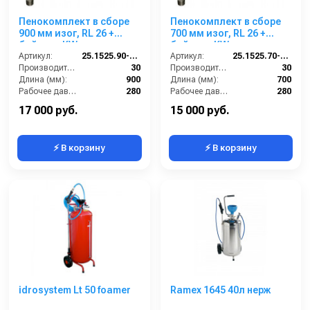
Пенокомплект в сборе
Пенокомплект в сборе
900 мм изог, RL 26 +
700 мм изог, RL 26 +
байонет KW; вход
байонет KW; вход
М22х1,5ш.
Артикул:
25.1525.90-P26KWизог.
М22х1,5ш.
Артикул:
25.1525.70-P26KWизог.
Производительность (л/мин):
30
Производительность (л/мин):
30
Длина (мм):
900
Длина (мм):
700
Рабочее давление (бар):
280
Рабочее давление (бар):
280
Вход:
22х1,5 наружняя резьба
Вход:
22х1,5 наружняя резьба
17 000 руб.
15 000 руб.
⚡ В корзину
⚡ В корзину
idrosystem Lt 50 foamer
Ramex 1645 40л нерж