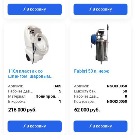
⚡ В корзину
⚡ В корзину
110л пластик со
Fabbri 50 л, нерж
шлангом, шаровым
краном и копьем
Артикул:
1605
Артикул:
NSOIX0050
Рабочее давление (бар):
5
Ёмкость бака (л):
50
Материал:
Полипропилен
Рабочее давление (бар):
8
В коробке:
1
Код товара:
NSOIX0050
Сегмент:
Клининговое оборудование
216 000 руб.
62 000 руб.
⚡ В корзину
⚡ В корзину