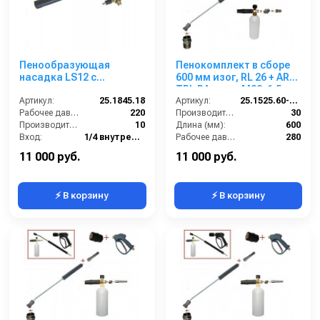
Пенообразующая
Пенокомплект в сборе
насадка LS12 с
600 мм изог, RL 26 + ARS
наружным эжектором;
TPL РА; вход М22х1,5ш.
вход 1/4г - 3/8ш-ш.
Артикул:
25.1845.18
Артикул:
25.1525.60-P26 -6-TPL
(черный)
Рабочее давление (бар):
220
Производительность (л/мин):
30
Производительность (л/мин):
10
Длина (мм):
600
Вход:
1/4 внутренняя резьба
Рабочее давление (бар):
280
Материал:
Латунь
Вход:
22х1,5 наружняя резьба
11 000 руб.
11 000 руб.
⚡ В корзину
⚡ В корзину