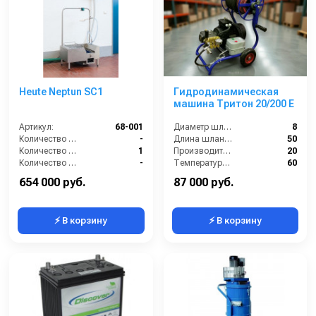
Heute Neptun SC1
Гидродинамическая
машина Тритон 20/200 Е
Артикул:
68-001
Диаметр шланга (⌀) мм::
8
Количество боковых щёток (шт):
-
Длина шланга (м):
50
Количество нижних щёточных валиков (шт):
1
Производительность (л/мин):
20
Количество щёток предварительной очистки (шт):
-
Температура жидкости (°С) max:
60
Количество щёток чистки верха обуви (шт):
-
654 000 руб.
87 000 руб.
⚡ В корзину
⚡ В корзину