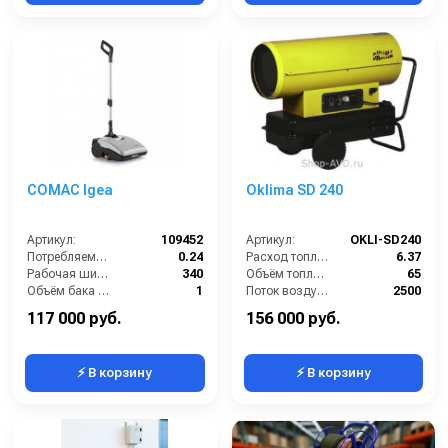
COMAC Igea
Oklima SD 240
Артикул:
109452
Артикул:
OKLI-SD240
Потребляемая мощность (кВт):
0.24
Расход топлива (л/ч):
6.37
Рабочая ширина (мм):
340
Объём топливного бака (л):
65
Объём бака для чистой воды (л):
1
Поток воздуха (м3/час):
2500
Электропитание (В):
220
Тепловая мощность / производительность (кВт):
65
117 000 руб.
156 000 руб.
⚡ В корзину
⚡ В корзину