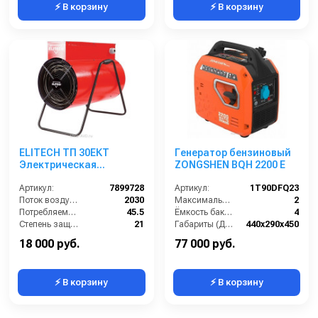
⚡ В корзину
⚡ В корзину
ELITECH ТП 30ЕКТ
Генератор бензиновый
Электрическая
ZONGSHEN BQH 2200 E
тепловая пушка
Артикул:
7899728
Артикул:
1T90DFQ23
Поток воздуха (м3/час):
2030
Максимальная мощность (кВА):
2
Потребляемый ток (А):
45.5
Ёмкость бака (л):
4
Степень защиты (IP):
21
Габариты (ДхШхВ):
440х290х450
Тепловая мощность / производительность (кВт):
30
Количество фаз:
одна
18 000 руб.
77 000 руб.
⚡ В корзину
⚡ В корзину