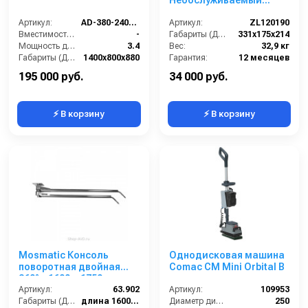
Необслуживаемый
аккумулятор
Артикул:
AD-380-240TS
Артикул:
ZL120190
Вместимость бункера (л):
-
Габариты (ДхШхВ):
331х175х214
Мощность двигателя (кВт):
3.4
Вес:
32,9 кг
Габариты (ДхШхВ):
1400х800х880
Гарантия:
12 месяцев
Рабочая ширина с 2 боковыми щётками (мм):
-
195 000 руб.
34 000 руб.
⚡ В корзину
⚡ В корзину
Mosmatic Консоль
Однодисковая машина
поворотная двойная
Comac CM Mini Orbital B
360° – 1600 и 1750 мм
Артикул:
63.902
Артикул:
109953
Габариты (ДхШхВ):
длина 1600 + 1750
Диаметр диска / рабочая ширина (мм):
250