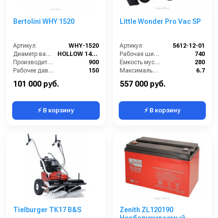
Bertolini WHY 1520
Little Wonder Pro Vac SP
Артикул:
WHY-1520
Артикул:
5612-12-01
Диаметр вала (мм):
HOLLOW 14X17 DIN 5482
Рабочая ширина (мм):
740
Производительность (л/ч):
900
Ёмкость мусоросборника (л):
280
Рабочее давление (бар):
150
Максимальная скорость движения (км/ч):
6.7
Мощность (кВт):
6
Мощность двигателя (кВт):
6.6
101 000 руб.
557 000 руб.
⚡ В корзину
⚡ В корзину
Tielburger TK17 B&S
Zenith ZL120190