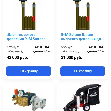
Шланг высокого
R+M Suttner Шланг
давления R+M Suttner
высокого давления для
для промывки
промывки
канализационных труб
Артикул:
411000040
канализационных труб
Артикул:
411000030
(длина — 40 м, диаметр
Габариты (ДхШхВ):
длина 40 м
30 м
Габариты (ДхШхВ):
длина 30 м
— 4 мм)
42 000 руб.
31 000 руб.
⚡ В корзину
⚡ В корзину