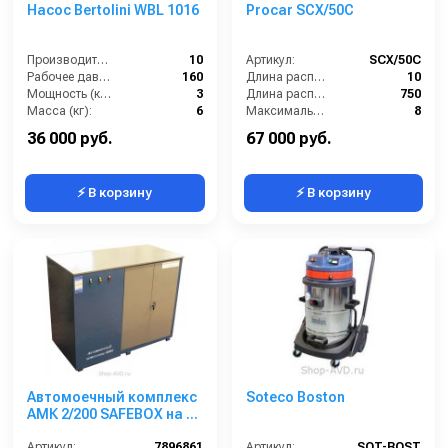
Насос Bertolini WBL 1016
Procar SCX/50C
Производительность (л/мин):
10
Артикул:
SCX/50C
Рабочее давление (бар):
160
Длина распылительного шланга (м):
10
Мощность (кВт):
3
Длина распылителя (мм):
750
Масса (кг):
6
Максимальное давление на выходе (бар):
8
Объём бака / ресивера (л):
50
36 000 руб.
67 000 руб.
⚡ В корзину
⚡ В корзину
Автомоечный комплекс
Soteco Boston
АМК 2/200 SAFEBOX на 2
поста
Артикул:
7896861
Артикул:
SOT-BOST