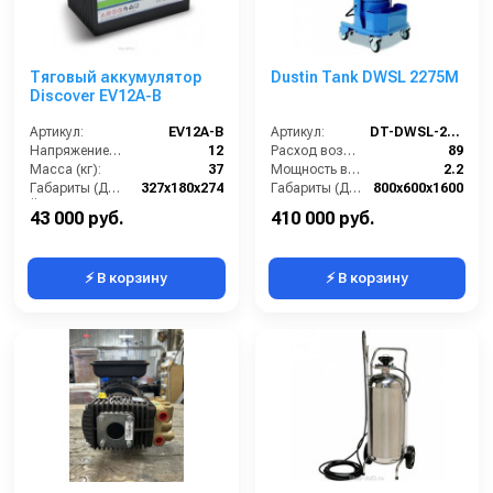
Тяговый аккумулятор
Dustin Tank DWSL 2275M
Discover EV12A-B
Артикул:
EV12A-B
Артикул:
DT-DWSL-2275M
Напряжение (В):
12
Расход воздуха (л/сек):
89
Масса (кг):
37
Мощность всасывающих турбин (Вт):
2.2
Габариты (ДхШхВ):
327x180x274
Габариты (ДхШхВ):
800х600х1600
Ёмкость аккумуляторов (Ач):
105
Площадь основного фильтра (см2):
12000
43 000 руб.
410 000 руб.
⚡ В корзину
⚡ В корзину