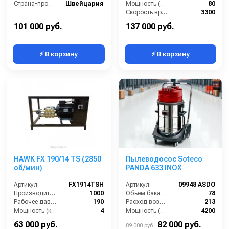
Страна-производитель:
Швейцария
Мощность (Вт):
80
Скорость вращения щётки (об/мин):
3300
Габариты (ДхШхВ):
270x130x115
101 000 руб.
137 000 руб.
⚡ В корзину
⚡ В корзину
HAWK FX 190/14 TS (2850
Пылеводосос Soteco
об/мин)
PANDA 633 INOX
Артикул:
FX1914TSH
Артикул:
09948 ASDO
Производительность (л/ч):
1000
Объем бака (л):
78
Рабочее давление (бар):
190
Расход воздуха (л/сек):
213
Мощность (кВт):
4
Мощность (Вт):
4200
Электропитание (В):
380
Напряжение (В):
220
63 000 руб.
82 000 руб.
89 000 руб.