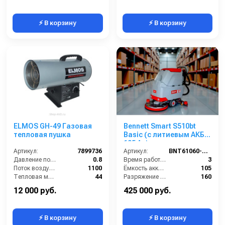
⚡ В корзину
⚡ В корзину
ELMOS GH-49 Газовая
Bennett Smart S510bt
тепловая пушка
Basic (с литиевым АКБ
105 Ач)
Артикул:
7899736
Артикул:
BNT61060-105
Давление подачи газа (бар):
0.8
Время работы (ч):
3
Поток воздуха (м3/час):
1100
Ёмкость аккумулятора (Ач):
105
Тепловая мощность / производительность (кВт):
44
Разряжение (мБар):
160
Габариты (ДхШхВ):
680х300х430
Мощность вакуумного мотора (Вт):
550
12 000 руб.
425 000 руб.
⚡ В корзину
⚡ В корзину