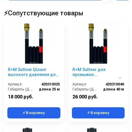
⚡Сопутствующие товары
R+M Suttner Шланг
R+M Suttner для
высокого давления для
промывки
промывки
канализационных труб
канализационных труб
Артикул:
420310025
(длина — 40 м, диаметр
Артикул:
420310040
25 м
Габариты (ДхШхВ):
длина 25 м
— 6 мм)
Габариты (ДхШхВ):
длина 40 м
18 000 руб.
26 000 руб.
⚡ В корзину
⚡ В корзину