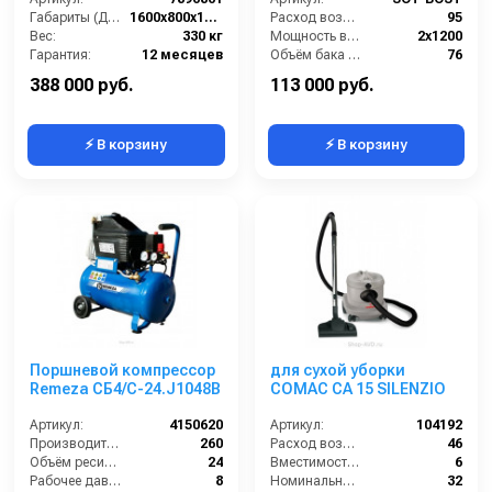
Габариты (ДхШхВ):
1600х800х1300
Расход воздуха (л/сек):
95
Вес:
330 кг
Мощность всасывающей турбины (Вт):
2х1200
Гарантия:
12 месяцев
Объём бака для грязной воды (л):
76
Объём бака для моющего средства (л):
20
388 000 руб.
113 000 руб.
⚡ В корзину
⚡ В корзину
Поршневой компрессор
для сухой уборки
Remeza СБ4/С-24.J1048B
COMAC CA 15 SILENZIO
Артикул:
4150620
Артикул:
104192
Производительность (л/мин):
260
Расход воздуха (л/сек):
46
Объём ресивера (л):
24
Вместимость мусоросборника (л):
6
Рабочее давление (бар):
8
Номинальный диаметр принадлежностей (мм):
32