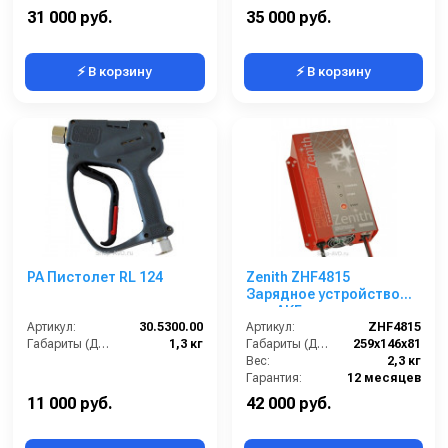
Мощность (кВт):
1.8
Разрежение / сила всасывания (мбар):
220
31 000 руб.
35 000 руб.
⚡ В корзину
⚡ В корзину
PA Пистолет RL 124
Zenith ZHF4815
Зарядное устройство
для АКБ
Артикул:
30.5300.00
Артикул:
ZHF4815
Габариты (ДхШхВ):
1,3 кг
Габариты (ДхШхВ):
259х146х81
Вес:
2,3 кг
Гарантия:
12 месяцев
11 000 руб.
42 000 руб.