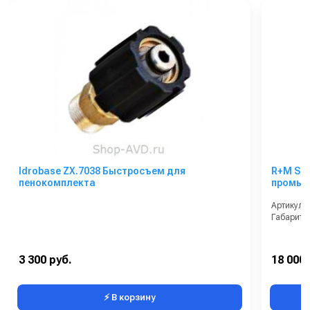
Idrobase ZX.7038 Быстросъем для
R+M Sut
пенокомплекта
промыв
Артикул:
Габариты
3 300 руб.
18 000 
⚡ В корзину