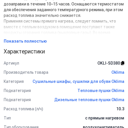
дозаправки в течение 10–15 часов. Оснащаются термостатом
для обеспечения заданного температурного режима, при этом
расход топлива значительно снижается.
Применяя системы прямого нагрева, следует помнить, что
вместе с теплым воздухом в помещение поступают также
продукты сгорания топлива (выхлопные газы). Во время
эксплуатации рекомендуется учитывать необходимые
Показать полностью
кратности обмена воздуха для соответствия нормам
экологической безопасности.
Характеристики
Расход топлива: 8,85 кг/ч.
КПД: 100%.
Артикул
OKLI-SD380
Температура выходящего воздуха: 68°C.
Производитель товара
Oklima
Принцип работы:
Категория
Сушильные шкафы, сушилки для обуви Oklima
Воздух насосом подается в форсунку, засасывает туда
Подкатегория
Тепловые пушки Oklima
топливо из бака, распыляет его. Топливно-воздушная смесь
впрыскивается в камеру сгорания, где она поджигается с
Подкатегория
Дизельные тепловые пушки Oklima
помощью свечи. Вентилятором воздух подается вокруг
Расход топлива (л/ч)
10.3
камеры сгорания и частично в нее. Нагреваясь, он выходит из
устройства и попадает в помещение.
Тип
с прямым нагревом
Система подачи топлива может быть подсоединена к большой
Тип оборудования
воздухонагреватель
емкости с горючим при использовании двух труб (подачи и