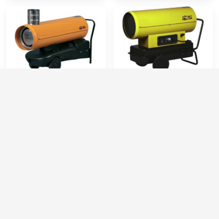
Oklima SE 120
Oklima SD 240
Артикул:
OKLI-SE120
Артикул:
OKLI-SD240
Расход топлива (л/ч):
3.14
Расход топлива (л/ч):
6.37
Поток воздуха (м3/час):
1150
Объём топливного бака (л):
65
Габариты (ДхШхВ):
1215x440x670
Поток воздуха (м3/час):
2500
Потребляемая мощность (Вт):
370
Тепловая мощность / производительность (кВт):
65
163 000 руб.
156 000 руб.
⚡ В корзину
⚡ В корзину