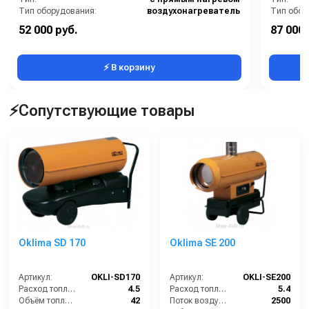
Тип оборудования:
воздухонагреватель
Тип обор
Объём топливного бака (л):
17
52 000 руб.
87 000 
Поток воздуха (м3/час):
350
Поток воз
⚡ В корзину
⚡Сопутствующие товары
Oklima SD 170
Oklima SE 200
Артикул:
OKLI-SD170
Артикул:
OKLI-SE200
Расход топлива (л/ч):
4.5
Расход топлива (л/ч):
5.4
Объём топливного бака (л):
42
Поток воздуха (м3/час):
2500