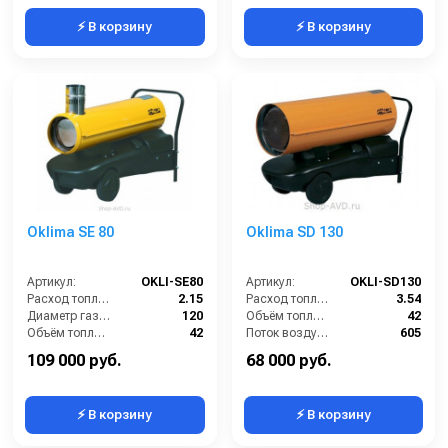
⚡ В корзину
⚡ В корзину
Oklima SE 80
Oklima SD 130
Артикул:
OKLI-SE80
Артикул:
OKLI-SD130
Расход топлива (л/ч):
2.15
Расход топлива (л/ч):
3.54
Диаметр газоотвода (мм):
120
Объём топливного бака (л):
42
Объём топливного бака (л):
42
Поток воздуха (м3/час):
605
Поток воздуха (м3/час):
550
Тепловая мощность / производительность (кВт):
36
109 000 руб.
68 000 руб.
⚡ В корзину
⚡ В корзину