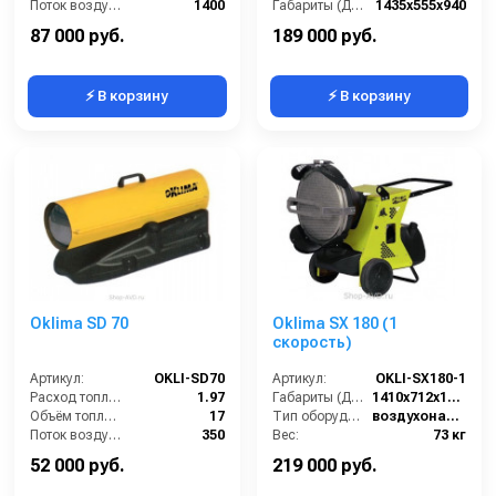
Поток воздуха (м3/час):
1400
Габариты (ДхШхВ):
1435x555x940
Тепловая мощность / производительность (кВт):
46
Потребляемая мощность (Вт):
850
87 000 руб.
189 000 руб.
⚡ В корзину
⚡ В корзину
Oklima SD 70
Oklima SX 180 (1
скорость)
Артикул:
OKLI-SD70
Артикул:
OKLI-SX180-1
Расход топлива (л/ч):
1.97
Габариты (ДхШхВ):
1410х712х1053
Объём топливного бака (л):
17
Тип оборудования:
воздухонагреватель
Поток воздуха (м3/час):
350
Вес:
73 кг
Тепловая мощность / производительность (кВт):
20
Гарантия:
12 месяцев
52 000 руб.
219 000 руб.