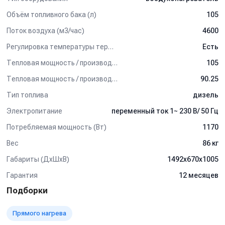
слива топлива).
Объём топливного бака (л)
105
Характерные преимущества:
Поток воздуха (м3/час)
4600
- Автоматическая встроенная дизельная горелка
Регулировка температуры термостатом
Есть
(шестеренчатый насос
Danfoss®
) обеспечивает постоянную и
Тепловая мощность / производительность (кВт)
105
равномерную подачу топлива в форсунку.
- Чистое сгорание топлива вследствие постоянного давления
Тепловая мощность / производительность (ккал/ч)
90.25
топлива, угла распыления, пропорции топливно-воздушной
Тип топлива
дизель
смеси.
- Электронная система стабилизации пламени.
Электропитание
переменный ток 1~ 230 В/ 50 Гц
- Предохранительный термостат (SAFETY).
- Разъём подключения термостата, гигростата или таймера.
Потребляемая мощность (Вт)
1170
- Шнур питания со штекером 1,5 м.
Вес
86 кг
- Камера сгорания из нержавеющей стали AISI 430.
- Автоматическая функция пост вентиляции.
Габариты (ДхШхВ)
1492х670х1005
- Топливные трубки в металлической оплетке.
Гарантия
12 месяцев
- Ударопрочный стальной бак.
- Крышка топливного бака с поворотным замком.
Подборки
- Сливная пробка топливного бака.
Прямого нагрева
Применение: