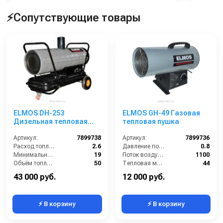
⚡Сопутствующие товары
ELMOS DH-253
ELMOS GH-49 Газовая
Дизельная тепловая
тепловая пушка
пушка
Артикул:
7899738
Артикул:
7899736
Расход топлива (л/ч):
2.6
Давление подачи газа (бар):
0.8
Минимальное время работы при полном баке (ч):
19
Поток воздуха (м3/час):
1100
Объём топливного бака (л):
50
Тепловая мощность / производительность (кВт):
44
Поток воздуха (м3/час):
1800
Габариты (ДхШхВ):
680х300х430
43 000 руб.
12 000 руб.
⚡ В корзину
⚡ В корзину