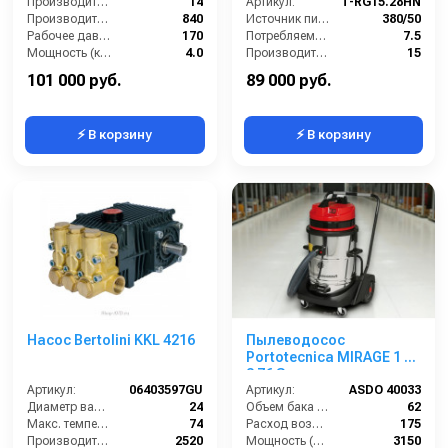
Производительность (л/мин):
14
Артикул:
T-RG15.28HN
Производительность (л/ч):
840
Источник питания (~/В/Гц):
380/50
Рабочее давление (бар):
170
Потребляемая мощность (кВт):
7.5
Мощность (кВт):
4.0
Производительность (л/мин):
15
Давление (бар):
280
101 000 руб.
89 000 руб.
⚡ В корзину
⚡ В корзину
Насос Bertolini KKL 4216
Пылеводосос
Portotecnica MIRAGE 1 W
3 76 S
Артикул:
06403597GU
Артикул:
ASDO 40033
Диаметр вала (мм):
24
Объем бака (л):
62
Макс. температура воды (°C):
74
Расход воздуха (л/сек):
175
Производительность (л/ч):
2520
Мощность (Вт):
3150