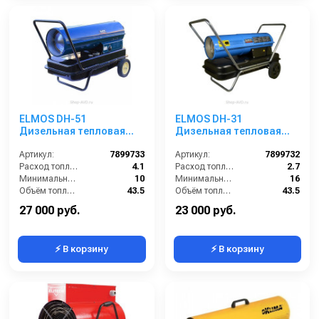
ELMOS DH-51
ELMOS DH-31
Дизельная тепловая
Дизельная тепловая
пушка
пушка
Артикул:
7899733
Артикул:
7899732
Расход топлива (л/ч):
4.1
Расход топлива (л/ч):
2.7
Минимальное время работы при полном баке (ч):
10
Минимальное время работы при полном баке (ч):
16
Объём топливного бака (л):
43.5
Объём топливного бака (л):
43.5
Поток воздуха (м3/час):
852
Поток воздуха (м3/час):
720
27 000 руб.
23 000 руб.
⚡ В корзину
⚡ В корзину