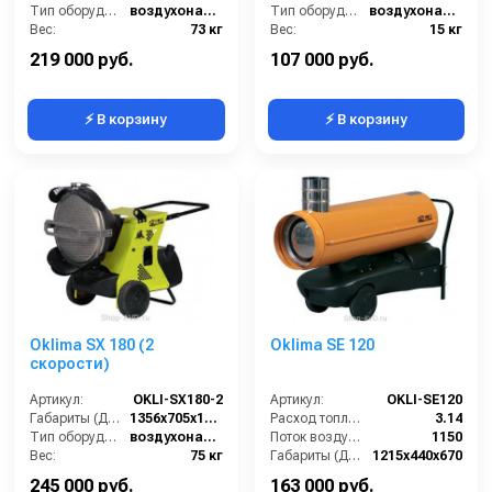
Тип оборудования:
воздухонагреватель
Тип оборудования:
воздухонагреватель
Вес:
73 кг
Вес:
15 кг
Гарантия:
12 месяцев
Гарантия:
12 месяцев
219 000 руб.
107 000 руб.
⚡ В корзину
⚡ В корзину
Oklima SX 180 (2
Oklima SE 120
скорости)
Артикул:
OKLI-SX180-2
Артикул:
OKLI-SE120
Габариты (ДхШхВ):
1356x705x1047
Расход топлива (л/ч):
3.14
Тип оборудования:
воздухонагреватель
Поток воздуха (м3/час):
1150
Вес:
75 кг
Габариты (ДхШхВ):
1215x440x670
Гарантия:
12 месяцев
Потребляемая мощность (Вт):
370
245 000 руб.
163 000 руб.