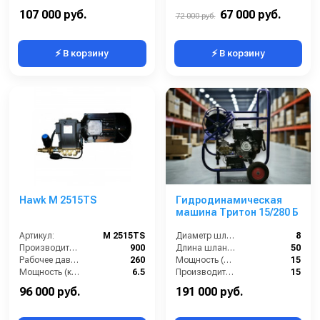
Давление (бар):
160
Напряжение (В):
220
107 000 руб.
67 000 руб.
72 000 руб.
⚡ В корзину
⚡ В корзину
Hawk M 2515TS
Гидродинамическая
машина Тритон 15/280 Б
Артикул:
M 2515TS
Диаметр шланга (⌀) мм::
8
Производительность (л/ч):
900
Длина шланга (м):
50
Рабочее давление (бар):
260
Мощность (л/с):
15
Мощность (кВт):
6.5
Производительность (л/мин):
15
Электропитание (В):
380
96 000 руб.
191 000 руб.