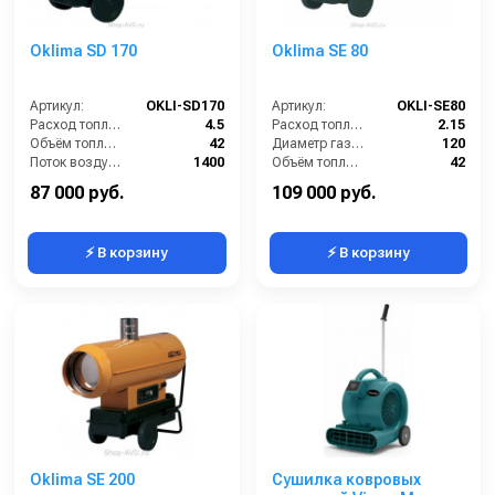
Oklima SD 170
Oklima SE 80
Артикул:
OKLI-SD170
Артикул:
OKLI-SE80
Расход топлива (л/ч):
4.5
Расход топлива (л/ч):
2.15
Объём топливного бака (л):
42
Диаметр газоотвода (мм):
120
Поток воздуха (м3/час):
1400
Объём топливного бака (л):
42
Тепловая мощность / производительность (кВт):
46
Поток воздуха (м3/час):
550
87 000 руб.
109 000 руб.
⚡ В корзину
⚡ В корзину
Oklima SE 200
Сушилка ковровых