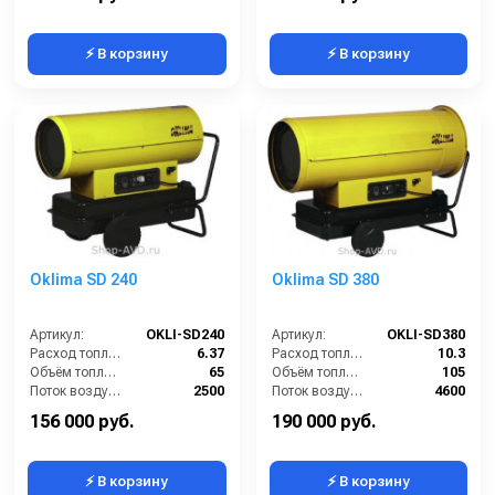
⚡ В корзину
⚡ В корзину
Oklima SD 240
Oklima SD 380
Артикул:
OKLI-SD240
Артикул:
OKLI-SD380
Расход топлива (л/ч):
6.37
Расход топлива (л/ч):
10.3
Объём топливного бака (л):
65
Объём топливного бака (л):
105
Поток воздуха (м3/час):
2500
Поток воздуха (м3/час):
4600
Тепловая мощность / производительность (кВт):
65
Тепловая мощность / производительность (кВт):
105
156 000 руб.
190 000 руб.
⚡ В корзину
⚡ В корзину