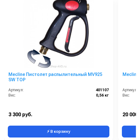
Mecline Пистолет распылительный MV925
Meclin
SW TOP
Артикул:
401107
Артикул:
Вес:
0,56 кг
Вес:
3 300 руб.
20 000 
⚡ В корзину