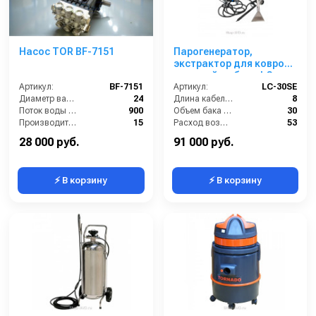
Насос TOR BF-7151
Парогенератор,
экстрактор для ковров
и мягкой мебели LC-
Артикул:
BF-7151
30SE
Артикул:
LC-30SE
Диаметр вала (мм):
24
Длина кабеля (м):
8
Поток воды (л/час):
900
Объем бака (л):
30
Производительность (л/мин):
15
Расход воздуха (л/сек):
53
Температура (°C):
50
Сила всасывания (мбар):
230
28 000 руб.
91 000 руб.
⚡ В корзину
⚡ В корзину