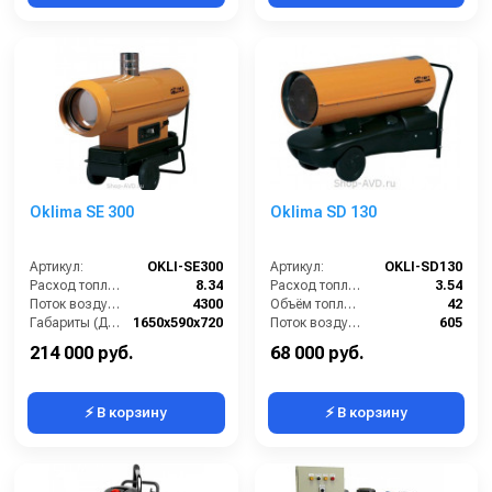
Oklima SE 300
Oklima SD 130
Артикул:
OKLI-SE300
Артикул:
OKLI-SD130
Расход топлива (л/ч):
8.34
Расход топлива (л/ч):
3.54
Поток воздуха (м3/час):
4300
Объём топливного бака (л):
42
Габариты (ДхШхВ):
1650х590х720
Поток воздуха (м3/час):
605
Потребляемая мощность (Вт):
1140
Тепловая мощность / производительность (кВт):
36
214 000 руб.
68 000 руб.
⚡ В корзину
⚡ В корзину