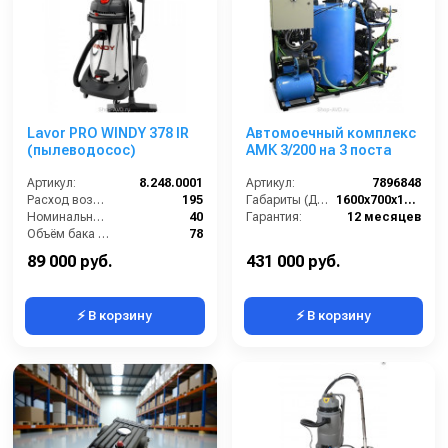
Lavor PRO WINDY 378 IR
Автомоечный комплекс
(пылеводосос)
АМК 3/200 на 3 поста
Артикул:
8.248.0001
Артикул:
7896848
Расход воздуха (л/сек):
195
Габариты (ДхШхВ):
1600х700х1500
Номинальный диаметр принадлежностей (мм):
40
Гарантия:
12 месяцев
Объём бака (л):
78
Рабочая ширина основной насадки (мм):
400
89 000 руб.
431 000 руб.
⚡ В корзину
⚡ В корзину