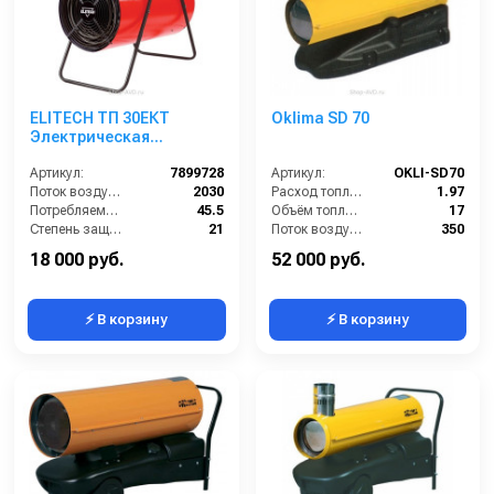
ELITECH ТП 30ЕКТ
Oklima SD 70
Электрическая
тепловая пушка
Артикул:
7899728
Артикул:
OKLI-SD70
Поток воздуха (м3/час):
2030
Расход топлива (л/ч):
1.97
Потребляемый ток (А):
45.5
Объём топливного бака (л):
17
Степень защиты (IP):
21
Поток воздуха (м3/час):
350
Тепловая мощность / производительность (кВт):
30
Тепловая мощность / производительность (кВт):
20
18 000 руб.
52 000 руб.
⚡ В корзину
⚡ В корзину