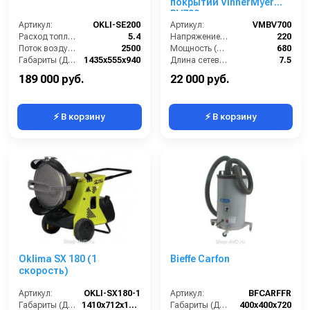
покрытий VinnerMyer
BV700
Артикул:
OKLI-SE200
Артикул:
VMBV700
Расход топлива (л/ч):
5.4
Напряжение (В):
220
Поток воздуха (м3/час):
2500
Мощность (Вт):
680
Габариты (ДхШхВ):
1435x555x940
Длина сетевого шнура (м):
7.5
Потребляемая мощность (Вт):
850
Габариты (ДхШхВ):
522x445x535
189 000 руб.
22 000 руб.
⚡ В корзину
⚡ В корзину
Oklima SX 180 (1
Bieffe Carfon
скорость)
Артикул:
OKLI-SX180-1
Артикул:
BFCARFFR
Габариты (ДхШхВ):
1410х712х1053
Габариты (ДхШхВ):
400х400х720