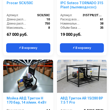
Procar SCX/50C
IPC Soteco TORNADO 315
Plast (пылеводосос)
Артикул:
SCX/50C
Артикул:
315TPR/2TORN315
Длина распылительного шланга (м):
10
Расход воздуха (л/сек):
61
Длина распылителя (мм):
750
Номинальный диаметр принадлежностей (мм):
38
Максимальное давление на выходе (бар):
8
Объём бака (л):
35
Объём бака / ресивера (л):
50
Разрежение / сила всасывания (мбар):
220
67 000 руб.
19 000 руб.
⚡ В корзину
⚡ В корзину
Мойка АВД Тритон H
АВД Тритон AR 15/280 BP
170 бар, 14 л/мин. 4 кВт
7.5 T Pro