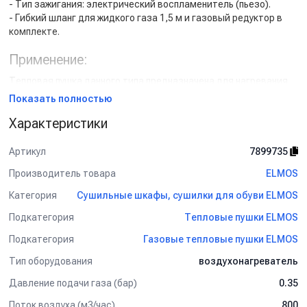
- Тип зажигания: электрический воспламенитель (пьезо).
- Гибкий шланг для жидкого газа 1,5 м и газовый редуктор в
комплекте.
Применение:
Тепловая пушка данного типа предназначена для нагревания
или вентиляции воздуха в открытых или постоянно
Показать полностью
проветриваемых помещениях. Не допускается использование
Характеристики
нагревателя в жилых помещениях и публичных местах.
Артикул
7899735
Производитель товара
ELMOS
Категория
Сушильные шкафы, сушилки для обуви ELMOS
Подкатегория
Тепловые пушки ELMOS
Подкатегория
Газовые тепловые пушки ELMOS
Тип оборудования
воздухонагреватель
Давление подачи газа (бар)
0.35
Поток воздуха (м3/час)
800