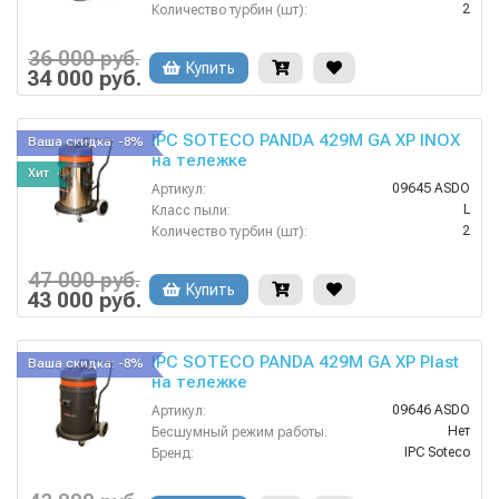
2
Количество турбин (шт):
220
Напряжение:
Нет
HEPA фильтр в комплекте:
36 000 руб.
Купить
Нет
34 000 руб.
Возможность подключения электрощетки:
IPC SOTECO PANDA 429M GA XP INOX
Ваша скидка: -8%
на тележке
Хит
09645 ASDO
Артикул:
L
Класс пыли:
2
Количество турбин (шт):
220
Напряжение:
Нет
HEPA фильтр в комплекте:
47 000 руб.
Купить
Нет
43 000 руб.
Возможность подключения электрощетки:
IPC SOTECO PANDA 429M GA XP Plast
Ваша скидка: -8%
на тележке
09646 ASDO
Артикул:
Нет
Бесшумный режим работы:
IPC Soteco
Бренд:
Нет
Возможность сбора жидкой грязи:
2
Всасывающий шланг (м):