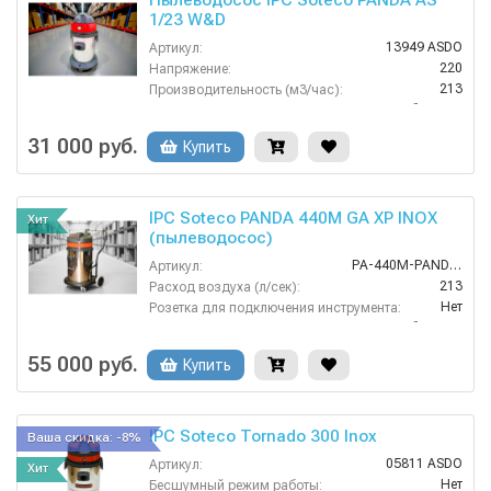
Пылеводосос IPC Soteco PANDA AS
1/23 W&D
13949 ASDO
Артикул:
220
Напряжение:
213
Производительность (м3/час):
сухая и сбор жидкостей
Тип уборки:
Нержавеющая сталь
Материал бака:
31 000 руб.
Купить
1,35
Мощность двигателя (кВт):
IPC Soteco PANDA 440M GA XP INOX
Хит
(пылеводосос)
PA-440M-PANDA-GA-XP
Артикул:
213
Расход воздуха (л/сек):
Нет
Розетка для подключения инструмента:
сухая и сбор жидкостей
Тип уборки:
Нержавеющая сталь
Материал бака:
55 000 руб.
Купить
Номинальный диаметр принадлежностей (мм):
40
IPC Soteco Tornado 300 Inox
Ваша скидка: -8%
05811 ASDO
Артикул:
Хит
Нет
Бесшумный режим работы: