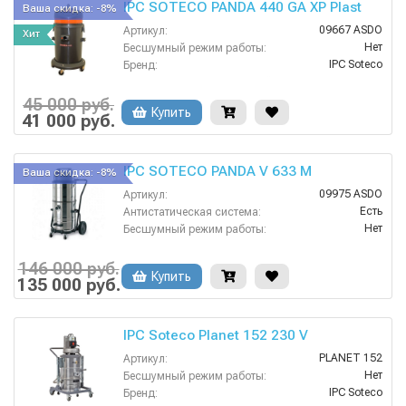
IPC SOTECO PANDA 440 GA XP Plast
Ваша скидка: -8%
09667 ASDO
Артикул:
Хит
Нет
Бесшумный режим работы:
IPC Soteco
Бренд:
Нет
Возможность сбора жидкой грязи:
2
Всасывающий шланг (м):
45 000 руб.
Купить
поплавок
41 000 руб.
Защита от перелива воды:
IPC SOTECO PANDA V 633 M
Ваша скидка: -8%
09975 ASDO
Артикул:
Есть
Антистатическая система:
Нет
Бесшумный режим работы:
IPC Soteco
Бренд:
Есть
Взрывозащищенное исполнение:
146 000 руб.
Купить
Нет
135 000 руб.
Возможность сбора жидкой грязи:
IPC Soteco Planet 152 230 V
PLANET 152
Артикул:
Нет
Бесшумный режим работы:
IPC Soteco
Бренд: