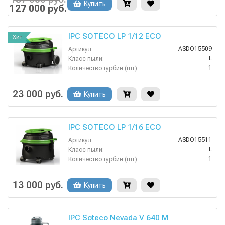
Купить
Есть
127 000 руб.
Взрывозащищенное исполнение:
IPC SOTECO LP 1/12 ECO
Хит
ASDO15509
Артикул:
L
Класс пыли:
1
Количество турбин (шт):
220
Напряжение:
Нет
HEPA фильтр в комплекте:
23 000 руб.
Купить
Нет
Возможность подключения электрощетки:
IPC SOTECO LP 1/16 ECO
ASDO15511
Артикул:
L
Класс пыли:
1
Количество турбин (шт):
220
Напряжение:
Нет
HEPA фильтр в комплекте:
13 000 руб.
Купить
Нет
Возможность подключения электрощетки:
IPC Soteco Nevada V 640 M