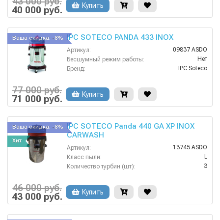
43 000 руб.
Купить
поплавок
40 000 руб.
Защита от перелива воды:
IPC SOTECO PANDA 433 INOX
Ваша скидка: -8%
09837 ASDO
Артикул:
Нет
Бесшумный режим работы:
IPC Soteco
Бренд:
Нет
Возможность сбора жидкой грязи:
2
Всасывающий шланг (м):
77 000 руб.
Купить
поплавок
71 000 руб.
Защита от перелива воды:
IPC SOTECO Panda 440 GA XP INOX
Ваша скидка: -8%
CARWASH
Хит
13745 ASDO
Артикул:
L
Класс пыли:
3
Количество турбин (шт):
220
Напряжение:
Нет
HEPA фильтр в комплекте:
46 000 руб.
Купить
Нет
43 000 руб.
Возможность подключения электрощетки: