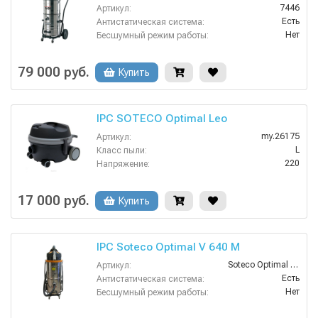
7446
Артикул:
Есть
Антистатическая система:
Нет
Бесшумный режим работы:
IPC Soteco
Бренд:
Есть
Взрывозащищенное исполнение:
79 000 руб.
Купить
Нет
Возможность сбора жидкой грязи:
IPC SOTECO Optimal Leo
my.26175
Артикул:
L
Класс пыли:
220
Напряжение:
Нет
HEPA фильтр в комплекте:
Нет
Возможность подключения электрощетки:
17 000 руб.
Купить
400х400х500 мм
Габариты:
IPC Soteco Optimal V 640 M
Soteco Optimal V640 M
Артикул:
Есть
Антистатическая система:
Нет
Бесшумный режим работы:
IPC Soteco
Бренд: