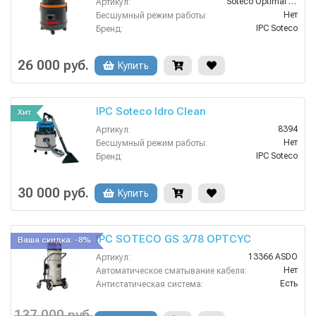
Soteco Optimal Idro Lava
Артикул:
Нет
Бесшумный режим работы:
IPC Soteco
Бренд:
Нет
Возможность сбора жидкой грязи:
2
Всасывающий шланг (м):
26 000 руб.
Купить
2
Давление разбрызгивания (бар):
IPC Soteco Idro Clean
Хит
8394
Артикул:
Нет
Бесшумный режим работы:
IPC Soteco
Бренд:
Нет
Возможность сбора жидкой грязи:
2
Всасывающий шланг (м):
30 000 руб.
Купить
2
Давление разбрызгивания (бар):
IPC SOTECO GS 3/78 OPTCYC
Ваша скидка: -8%
13366 ASDO
Артикул:
Нет
Автоматическое сматывание кабеля:
Есть
Антистатическая система:
Нет
Бесшумный режим работы:
IPC Soteco
Бренд:
137 000 руб.