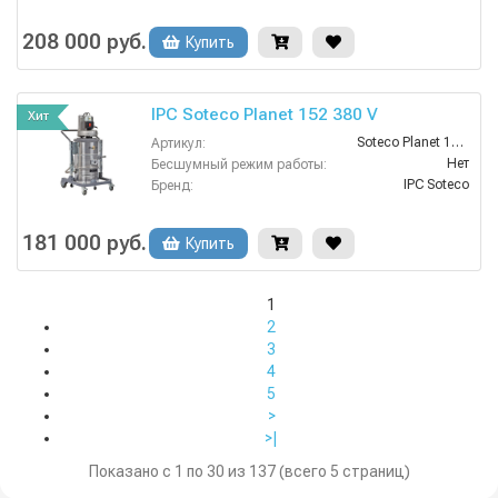
Есть
Взрывозащищенное исполнение:
Нет
Возможность сбора жидкой грязи:
208 000 руб.
Купить
1
Длина всасывающей трубки:
IPC Soteco Planet 152 380 V
Хит
Soteco Planet 152 380V
Артикул:
Нет
Бесшумный режим работы:
IPC Soteco
Бренд:
Есть
Взрывозащищенное исполнение:
Нет
Возможность сбора жидкой грязи:
181 000 руб.
Купить
1
Длина всасывающей трубки:
1
2
3
4
5
>
>|
Показано с 1 по 30 из 137 (всего 5 страниц)