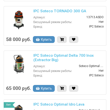
IPC Soteco TORNADO 300 GA
13713 ASDO
Артикул:
Нет
Бесшумный режим работы:
IPC Soteco
Бренд:
Нет
Возможность сбора жидкой грязи:
2
Всасывающий шланг (м):
58 000 руб.
Купить
3
Давление разбрызгивания (бар):
IPC Soteco Optimal Delta 700 Inox
(Extractor Big)
Soteco Optimal Extractor Big
Артикул:
Нет
Бесшумный режим работы:
IPC Soteco
Бренд:
Нет
Возможность сбора жидкой грязи:
3
Давление разбрызгивания (бар):
65 000 руб.
Купить
Комплект для сухой уборки
Доп. аксессуары (опция):
IPC Soteco Optimal Idro Lava
Хит