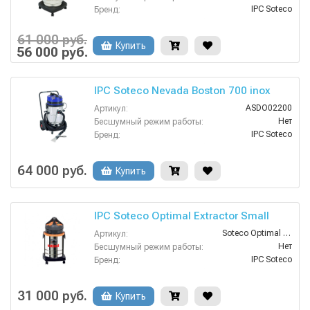
IPC Soteco
Бренд:
Нет
Возможность сбора жидкой грязи:
2
Всасывающий шланг (м):
61 000 руб.
Купить
3
56 000 руб.
Давление разбрызгивания (бар):
IPC Soteco Nevada Boston 700 inox
ASDO02200
Артикул:
Нет
Бесшумный режим работы:
IPC Soteco
Бренд:
Нет
Возможность сбора жидкой грязи:
3
Давление разбрызгивания (бар):
64 000 руб.
Купить
поплавок
Защита от перелива воды:
IPC Soteco Optimal Extractor Small
Soteco Optimal Extractor Small
Артикул:
Нет
Бесшумный режим работы:
IPC Soteco
Бренд:
Нет
Возможность сбора жидкой грязи:
2
Всасывающий шланг (м):
31 000 руб.
Купить
3
Давление разбрызгивания (бар):