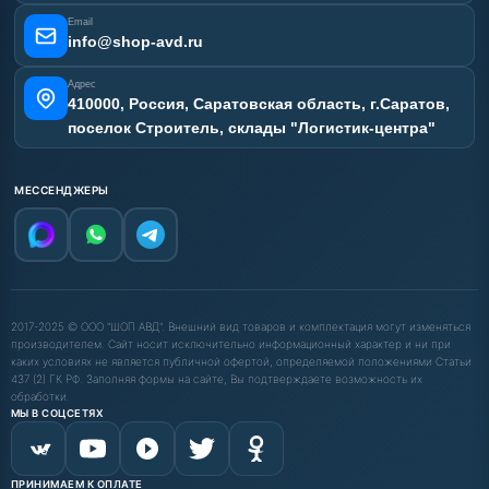
Email
info@shop-avd.ru
Адрес
410000, Россия, Саратовская область, г.Саратов,
поселок Строитель, склады "Логистик-центра"
МЕССЕНДЖЕРЫ
2017-2025 © ООО "ШОП АВД". Внешний вид товаров и комплектация могут изменяться
производителем. Сайт носит исключительно информационный характер и ни при
каких условиях не является публичной офертой, определяемой положениями Статьи
437 (2) ГК РФ. Заполняя формы на сайте, Вы подтверждаете возможность их
обработки.
МЫ В СОЦСЕТЯХ
ПРИНИМАЕМ К ОПЛАТЕ