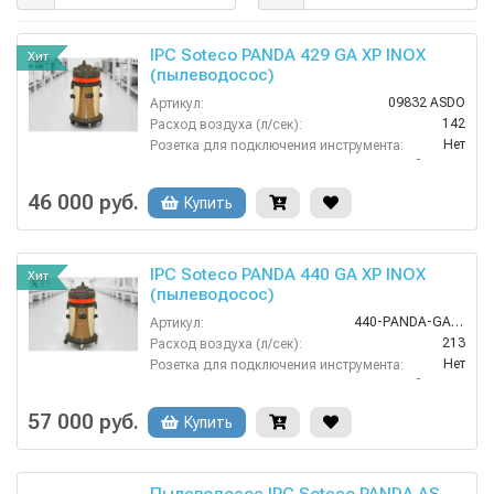
IPC Soteco PANDA 429 GA XP INOX
Хит
(пылеводосос)
09832 ASDO
Артикул:
142
Расход воздуха (л/сек):
Нет
Розетка для подключения инструмента:
сухая и сбор жидкостей
Тип уборки:
Нержавеющая сталь
Материал бака:
46 000 руб.
Купить
Номинальный диаметр принадлежностей (мм):
40
IPC Soteco PANDA 440 GA XP INOX
Хит
(пылеводосос)
440-PANDA-GA-XP
Артикул:
213
Расход воздуха (л/сек):
Нет
Розетка для подключения инструмента:
сухая и сбор жидкостей
Тип уборки:
Нержавеющая сталь
Материал бака:
57 000 руб.
Купить
Номинальный диаметр принадлежностей (мм):
40