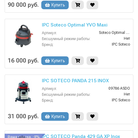
Есть
Взрывозащищенное исполнение:
90 000 руб.
Купить
Нет
Возможность сбора жидкой грязи:
IPC Soteco Optimal YVO Maxi
Soteco Optimal YVO Maxi
Артикул:
Нет
Бесшумный режим работы:
IPC Soteco
Бренд:
Нет
Возможность сбора жидкой грязи:
2
Всасывающий шланг (м):
16 000 руб.
Купить
Есть
Колено:
IPC SOTECO PANDA 215 INOX
09786 ASDO
Артикул:
Нет
Бесшумный режим работы:
IPC Soteco
Бренд:
Нет
Возможность сбора жидкой грязи:
2.5
Всасывающий шланг (м):
31 000 руб.
Купить
поплавок
Защита от перелива воды:
IPC SOTECO Panda 429 GA XP Inox
Ваша скидка: -8%