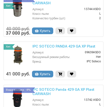
CARWASH
Хит
13744 ASDO
Артикул:
L
Класс пыли:
2
Количество турбин (шт):
220
Напряжение:
Нет
HEPA фильтр в комплекте:
40 000 руб.
Купить
Нет
37 000 руб.
Возможность подключения электрощетки:
IPC SOTECO PANDA 429 GA XP Plast
Хит
09639ASDO
Артикул:
Нет
Бесшумный режим работы:
IPC Soteco
Бренд:
Нет
Возможность сбора жидкой грязи:
2
Всасывающий шланг (м):
41 000 руб.
Купить
поплавок
Защита от перелива воды:
IPC SOTECO Panda 429 GA XP Plast
Ваша скидка: -8%
CARWASH
13742 ASDO
Артикул:
L
Класс пыли: