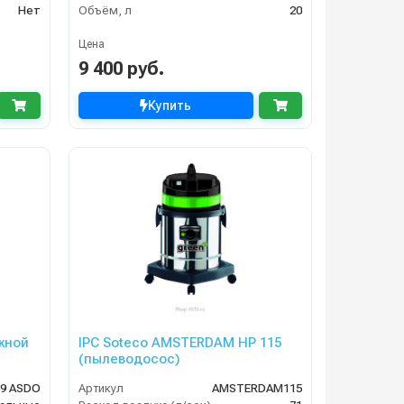
Нет
Объём, л
20
Цена
9 400 руб.
Купить
жной
IPC Soteco AMSTERDAM HP 115
(пылеводосос)
89 ASDO
Артикул
AMSTERDAM115