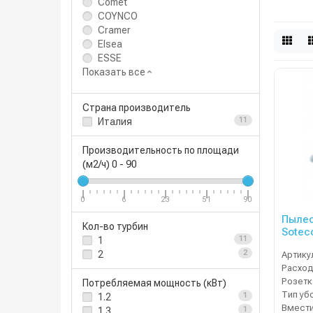
Comet
COYNCO
Cramer
Elsea
ESSE
Показать все
Страна производитель
Италия
11
Производительность по площади
(м2/ч)
0
-
90
0
6
23
51
90
Пылес
Кол-во турбин
Sotec
1
11
2
2
Артику
Расход
Потребляемая мощность (кВт)
Тип уб
1.2
1
1.3
1