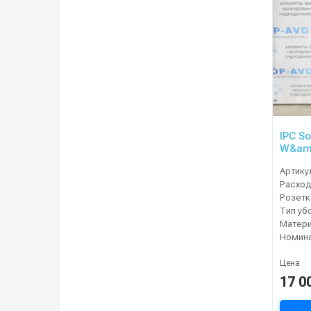
IPC So
W&amp
Артику
Расход
Тип уб
Цена
17 0