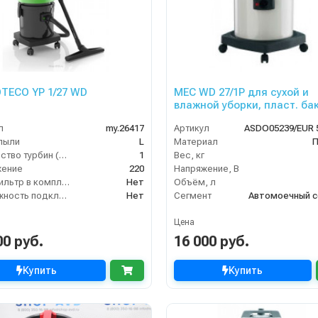
OTECO YP 1/27 WD
MEC WD 27/1P для сухой и
влажной уборки, пласт. бак
турб, 1500 Вт, 27 л.полн. ко
л
my.26417
Артикул
пыли
L
Материал
П
Количество турбин (шт)
1
Вес, кг
жение
220
Напряжение, В
HEPA фильтр в комплекте
Нет
Объём, л
Возможность подключения электрощетки
Нет
Сегмент
Автомоечный с
Цена
00 руб.
16 000 руб.
Купить
Купить