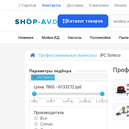
🚩Саратов
Контакты
Доставка
О магазине
Оплата
Каталог товаров
Новинки
Мойки ВД
Насосы
Поломойки
Пыле
Профессиональные пылесосы
IPC Soteco
Проф
Параметры подбора
IPC Soteco
П
Цена:
7865
-
6133272
руб
п
у
7865
55567
547546
2238642
6133272
П
р
Производитель
и
Все
Comac