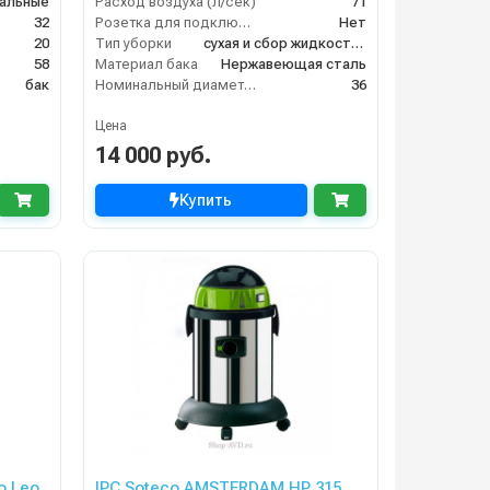
альные
Расход воздуха (л/сек)
71
32
Розетка для подключения инструмента
Нет
20
Тип уборки
сухая и сбор жидкостей
58
Материал бака
Нержавеющая сталь
бак
Номинальный диаметр принадлежностей (мм)
36
Цена
14 000 руб.
Купить
o Leo
IPC Soteco AMSTERDAM HP 315