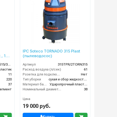
IPC Soteco TORNADO 315 Plast
, 1
(пылеводосос)
мпл.
ASDO05240/EUR 515/37 E/XP
Артикул
315TPR/2TORN315
ластик
Расход воздуха (л/сек)
61
11
Розетка для подключения инструмента
Нет
220
Тип уборки
сухая и сбор жидкостей
37
Материал бака
Ударопрочный пластик
егмент
Номинальный диаметр принадлежностей (мм)
38
Цена
19 000 руб.
Купить