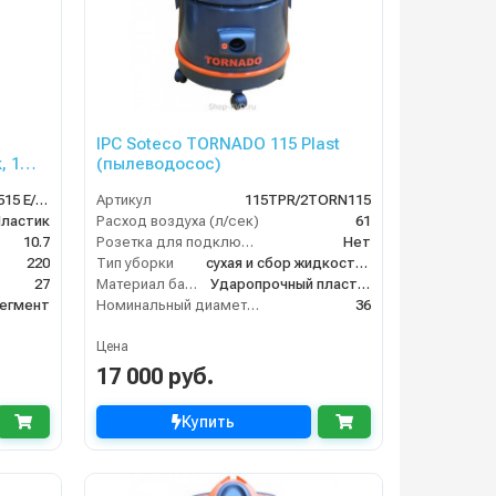
IPC Soteco TORNADO 115 Plast
, 1
(пылеводосос)
мпл.
ASDO05239/EUR 515 E/XP
Артикул
115TPR/2TORN115
ластик
Расход воздуха (л/сек)
61
10.7
Розетка для подключения инструмента
Нет
220
Тип уборки
сухая и сбор жидкостей
27
Материал бака
Ударопрочный пластик
егмент
Номинальный диаметр принадлежностей (мм)
36
Цена
17 000 руб.
Купить