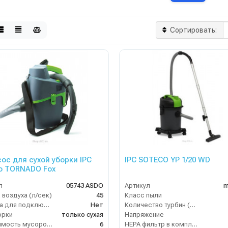
Сортировать:
ос для сухой уборки IPC
IPC SOTECO YP 1/20 WD
o TORNADO Fox
л
05743 ASDO
Артикул
m
 воздуха (л/сек)
45
Класс пыли
Розетка для подключения инструмента
Нет
Количество турбин (шт)
орки
только сухая
Напряжение
Вместимость мусоросборника (л)
6
HEPA фильтр в комплекте