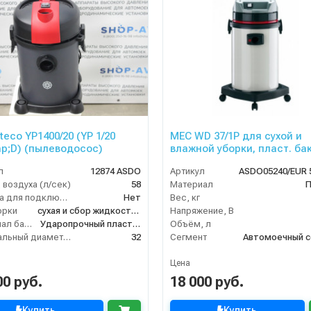
teco YP1400/20 (YP 1/20
MEC WD 37/1P для сухой и
;D) (пылеводосос)
влажной уборки, пласт. бак 
турб, 1500 Вт, 37 л.полн. ко
л
12874 ASDO
Артикул
 воздуха (л/сек)
58
Материал
П
Розетка для подключения инструмента
Нет
Вес, кг
орки
сухая и сбор жидкостей
Напряжение, В
Материал бака
Ударопрочный пластик
Объём, л
Номинальный диаметр принадлежностей (мм)
32
Сегмент
Автомоечный с
Цена
00 руб.
18 000 руб.
Купить
Купить