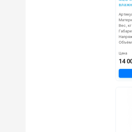
влажн
турб, 
Артику
Матер
Вес, кг
Напряж
Объём,
Цена
14 0