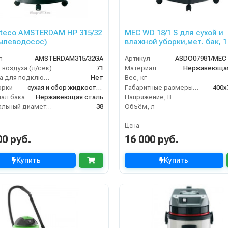
oteco AMSTERDAM HP 315/32
MEC WD 18/1 S для сухой и
ылеводосос)
влажной уборки,мет. бак, 1
1500 Вт, 18 л. полн. компл.
л
AMSTERDAM315/32GA
Артикул
 воздуха (л/сек)
71
Материал
Нержавеющая
Розетка для подключения инструмента
Нет
Вес, кг
орки
сухая и сбор жидкостей
Габаритные размеры, мм
400x
ал бака
Нержавеющая сталь
Напряжение, В
Номинальный диаметр принадлежностей (мм)
38
Объём, л
Цена
00 руб.
16 000 руб.
Купить
Купить