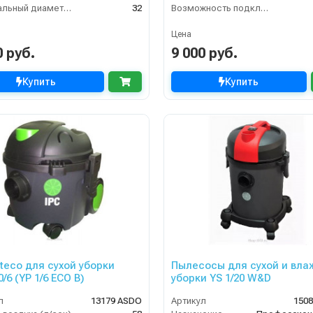
Номинальный диаметр принадлежностей (мм)
32
Возможность подключения электрощетки
Цена
0 руб.
9 000 руб.
Купить
Купить
oteco для сухой уборки
Пылесосы для сухой и вла
/6 (YP 1/6 ECO B)
уборки YS 1/20 W&D
л
13179 ASDO
Артикул
150