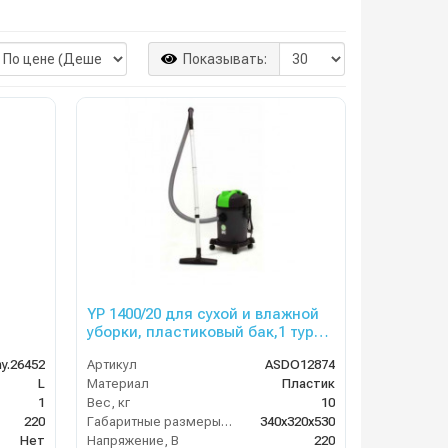
Показывать:
YP 1400/20 для сухой и влажной
уборки, пластиковый бак,1 турб.,
20 л. 1400 Вт
y.26452
Артикул
ASDO12874
L
Материал
Пластик
1
Вес, кг
10
220
Габаритные размеры, мм
340х320х530
Нет
Напряжение, В
220