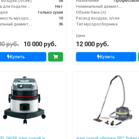
 воздуха (л/сек)
58
Назначение
Профессион
Розетка для подключения инструмента
Нет
Номинальный диаметр принадлежностей, мм
орки
только сухая
Объем бака (л)
Вместимость мусоросборника (л)
10
Расход воздуха, л/сек
Номинальный диаметр принадлежностей (мм)
36
Тип мусоросборника
Цена
00 руб.
10 000 руб.
12 000 руб.
Купить
Купить
D 16/1P для сухой и
для сухой уборки IPC Sotec