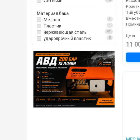
Сетевые
Расход
Тип уб
Материал бака
Металл
5
Пластик
5
нержавеющая сталь
41
Цена
ударопрочный пластик
8
11 0
MEC W