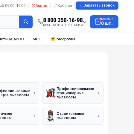
сб 09:00–19:00
Акции
Кабинет
Заказать звонок
8 800 350-16-98
Корзина
0
0 шт.
БЕСПЛАТНО ПО РОССИИ
истные АРОС
МСО
Рассрочка
Профессиональные
фессиональные
стационарные
щие пылесосы
пылесосы
очные
Строительные
есосы
пылесосы