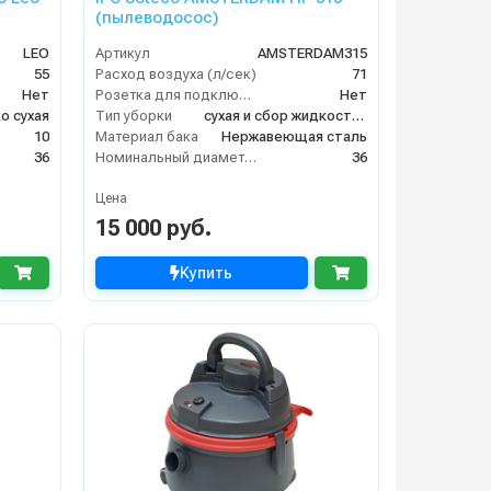
(пылеводосос)
LEO
Артикул
AMSTERDAM315
55
Расход воздуха (л/сек)
71
Нет
Розетка для подключения инструмента
Нет
о сухая
Тип уборки
сухая и сбор жидкостей
10
Материал бака
Нержавеющая сталь
36
Номинальный диаметр принадлежностей (мм)
36
Цена
15 000 руб.
Купить