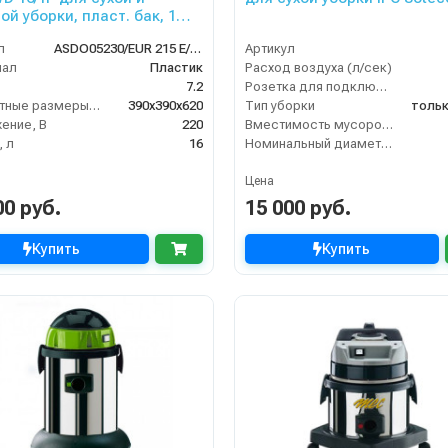
ой уборки, пласт. бак, 1
1500 Вт, 16 л. полн. компл.
л
ASDO05230/EUR 215 E/XP
Артикул
иал
Пластик
Расход воздуха (л/сек)
7.2
Розетка для подключения инструмента
Габаритные размеры, мм
390х390х620
Тип уборки
тольк
ение, В
220
Вместимость мусоросборника (л)
 л
16
Номинальный диаметр принадлежностей (мм)
Цена
00 руб.
15 000 руб.
Купить
Купить