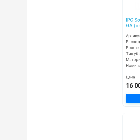
IPC S
GA (п
Артику
Расход
Тип уб
Матери
Цена
16 0