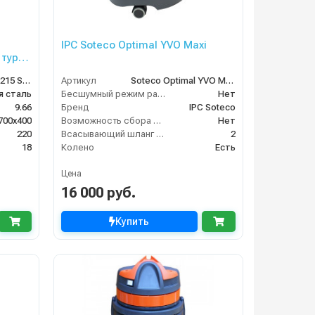
IPC Soteco Optimal YVO Maxi
 турб,
ASDO07981/MEC 215 Small
Артикул
Soteco Optimal YVO Maxi
 сталь
Бесшумный режим работы
Нет
9.66
Бренд
IPC Soteco
700x400
Возможность сбора жидкой грязи
Нет
220
Всасывающий шланг (м)
2
18
Колено
Есть
Цена
16 000 руб.
Купить