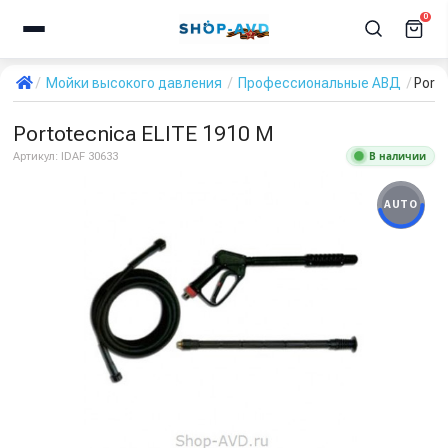
0
Мойки высокого давления
Профессиональные АВД
Port
Portotecnica ELITE 1910 M
В наличии
Артикул:
IDAF 30633
AUTO