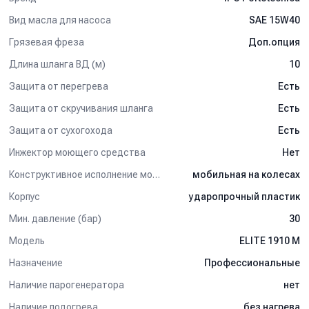
Применение:
Вид масла для насоса
SAE 15W40
Для авторемонтных предприятий средних размеров.
Грязевая фреза
Доп.опция
Мойка автомобилей.
Длина шланга ВД (м)
10
Мойка шасси.
Мойка двигателей.
Защита от перегрева
Есть
Предварительная мойка на автоматических моечных линиях.
Решение общих задач чистки на промышленных, коммунальных
Защита от скручивания шланга
Есть
и сельскохозяйственных предприятиях.
Защита от сухогохода
Есть
Инжектор моющего средства
Нет
Конструктивное исполнение мойки
мобильная на колесах
Корпус
ударопрочный пластик
Мин. давление (бар)
30
Модель
ELITE 1910 M
Назначение
Профессиональные
Наличие парогенератора
нет
Наличие подогрева
без нагрева