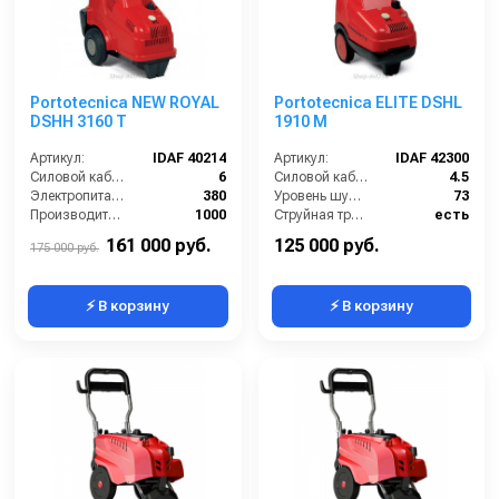
Portotecnica NEW ROYAL
Portotecnica ELITE DSHL
DSHH 3160 T
1910 M
Артикул:
IDAF 40214
Артикул:
IDAF 42300
Силовой кабель (м):
6
Силовой кабель (м):
4.5
Электропитание (В):
380
Уровень шума (дБ):
73
Производительность (л/ч):
1000
Струйная трубка (копьё):
есть
Рабочее давление (бар):
220
Мин. давление (бар):
30
161 000 руб.
125 000 руб.
175 000 руб.
⚡ В корзину
⚡ В корзину