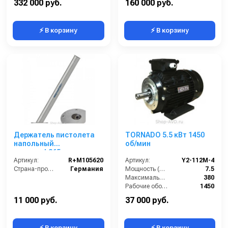
332 000 руб.
160 000 руб.
⚡ В корзину
⚡ В корзину
Держатель пистолета
TORNADO 5.5 кВт 1450
напольный
об/мин
easywash365+
Артикул:
R+M105620
Артикул:
Y2-112M-4
Страна-производитель:
Германия
Мощность (л/с):
7.5
Максимальное напряжение (В):
380
Рабочие обороты вала (об/мин):
1450
Мощность (кВт):
5.5
11 000 руб.
37 000 руб.
⚡ В корзину
⚡ В корзину