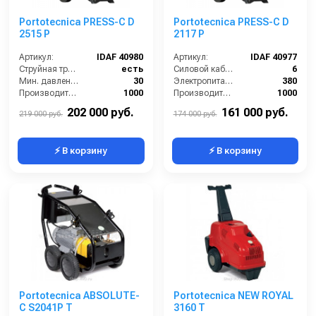
Portotecnica PRESS-C D
Portotecnica PRESS-C D
2515 P
2117 P
Артикул:
IDAF 40980
Артикул:
IDAF 40977
Струйная трубка (копьё):
есть
Силовой кабель (м):
6
Мин. давление (бар):
30
Электропитание (В):
380
Производительность (л/ч):
1000
Производительность (л/ч):
1000
Рабочее давление (бар):
250
Рабочее давление (бар):
200
202 000 руб.
161 000 руб.
219 000 руб.
174 000 руб.
⚡ В корзину
⚡ В корзину
Portotecnica ABSOLUTE-
Portotecnica NEW ROYAL
C S2041P T
3160 T