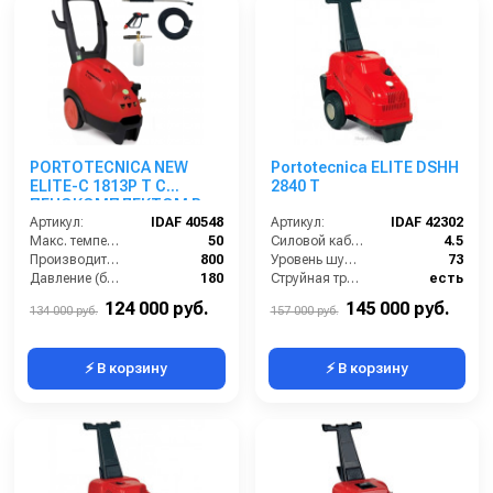
PORTOTECNICA NEW
Portotecnica ELITE DSHH
ELITE-C 1813P T С
2840 T
ПЕНОКОМПЛЕКТОМ В
СБОРЕ
Артикул:
IDAF 40548
Артикул:
IDAF 42302
Макс. температура воды (°C):
50
Силовой кабель (м):
4.5
Производительность (л/ч):
800
Уровень шума (дБ):
73
Давление (бар):
180
Струйная трубка (копьё):
есть
Мощность (Вт):
4700
Мин. давление (бар):
30
124 000 руб.
145 000 руб.
134 000 руб.
157 000 руб.
⚡ В корзину
⚡ В корзину