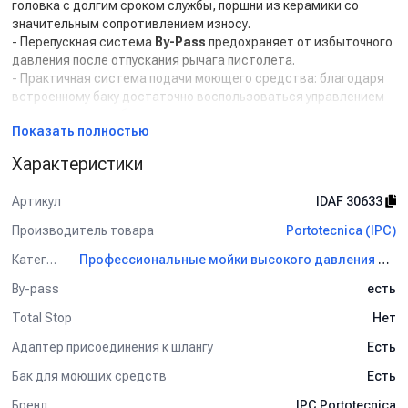
головка с долгим сроком службы, поршни из керамики со
значительным сопротивлением износу.
- Перепускная система
By-Pass
предохраняет от избыточного
давления после отпускания рычага пистолета.
- Практичная система подачи моющего средства: благодаря
встроенному баку достаточно воспользоваться управлением
на пистолете, чтобы с легкостью начать подачу моющего
Показать полностью
средства под низким давлением.
- Удобные отсеки для укладки пистолета и копья, скоба для
Характеристики
электрического кабеля и возможность установки барабана
для шланга (опция), чтобы все находилось под рукой.
Артикул
IDAF 30633
Комплект поставки:
Производитель товара
Portotecnica (IPC)
- Пистолет с защитой от перекручивания шланга.
Категория
Профессиональные мойки высокого давления Portotecnica (IPC)
- Шланг высокого давления с винтовыми соединениями 10 м.
By-pass
есть
- Насадка с регулировкой головки высокого/низкого давления
и угла распыления.
Total Stop
Нет
Дополнительные опции:
Адаптер присоединения к шлангу
Есть
- Шланг высокого давления, длина 20 м.
Бак для моющих средств
Есть
- Интегрированный барабан для сматывания шланга.
Бренд
IPC Portotecnica