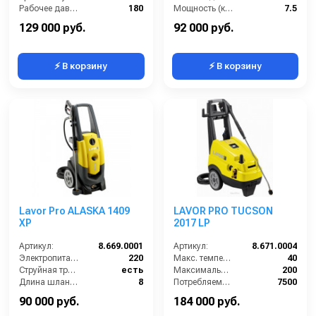
Рабочее давление (бар):
180
Мощность (кВт):
7.5
Мощность (кВт):
5
129 000 руб.
92 000 руб.
⚡ В корзину
⚡ В корзину
Lavor Pro ALASKA 1409
LAVOR PRO TUCSON
XP
2017 LP
Артикул:
8.669.0001
Артикул:
8.671.0004
Электропитание (В):
220
Макс. температура воды (°C):
40
Струйная трубка (копьё):
есть
Максимальное давление (бар):
200
Длина шланга ВД (м):
8
Потребляемая мощность (кВт):
7500
Размеры ДхШхВ (мм):
375x360x900
Производительность (л/ч):
1020
90 000 руб.
184 000 руб.