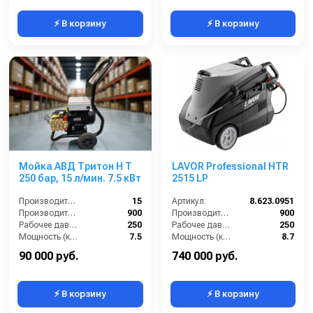
⚡ В корзину
⚡ В корзину
Мойка АВД Тритон H T
LAVOR Professional HTR
250 бар, 15 л/мин. 7.5 кВт
2515 LP
Производительность (л/мин):
15
Артикул:
8.623.0951
Производительность (л/ч):
900
Производительность (л/ч):
900
Рабочее давление (бар):
250
Рабочее давление (бар):
250
Мощность (кВт):
7.5
Мощность (кВт):
8.7
Электропитание (В):
400
90 000 руб.
740 000 руб.
⚡ В корзину
⚡ В корзину