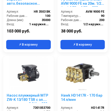
авто.безопасное
AVM 9000 FE на 20м. 1/2"
сматывание для рук. дл.
(кр.) 1/2"ш. 1/2"ш. 200
35м 3/4 25м 1 (нерж.) 1ш
Артикул:
HR 3503 BK
бар.
Артикул:
AVM 9000 FE
3/4г 100 бар
Рабочее давление (бар):
100
Температура (°C):
90
Длина (мм):
35000
Рабочее давление (бар):
200
Вход:
1 наружняя резьба
Вход:
1/2 наружняя резьба
Выход:
3/4 внутренняя резьба
Материал:
Окрашенная сталь
103 000 руб.
38 000 руб.
⚡ В корзину
⚡ В корзину
Насос плунжерный MTP
Hawk HD1417R - 170 бар
ZW-K 13/180 TSR с эл.
14 л/мин
двигателем 5,0 Квт 380
В
Артикул:
7301053700
Артикул:
HD1417R