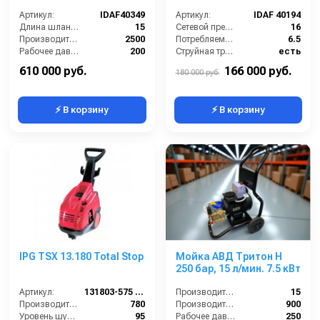
Артикул:
IDAF40349
Артикул:
IDAF 40194
Длина шланга ВД (м):
15
Сетевой предохранитель (А):
16
Производительность (л/ч):
2500
Потребляемая мощность (Вт):
6.5
Рабочее давление (бар):
200
Струйная трубка (копьё):
есть
Мощность (кВт):
15
Производительность (л/ч):
1000
610 000 руб.
166 000 руб.
180 000 руб.
⚡ В корзину
⚡ В корзину
IPG TSX 13.180 Total Stop
Мойка АВД Тритон H
250 бар, 15 л/мин. 7.5 кВт
Артикул:
131803-575 TSX
Производительность (л/мин):
15
Производительность (л/ч):
780
Производительность (л/ч):
900
Уровень шума (дБ):
95
Рабочее давление (бар):
250