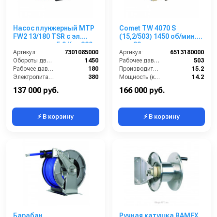
Насос плунжерный MTP
Comet TW 4070 S
FW2 13/180 TSR с эл.
(15,2/503) 1450 об/мин.
двигателем 5,0 Квт 380
вал 30мм
В
Артикул:
7301085000
Артикул:
6513180000
Обороты двигателя (об/мин):
1450
Рабочее давление (бар):
503
Рабочее давление (бар):
180
Производительность (л/мин):
15.2
Электропитание (В):
380
Мощность (кВт):
14.2
Мощность (кВт):
5
Обороты двигателя (об/мин):
1450
137 000 руб.
166 000 руб.
⚡ В корзину
⚡ В корзину
Барабан
Ручная катушка RAMEX