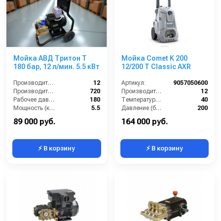
Мойка АВД Тритон T
Мойка Comet K 200
180 бар, 12 л/мин. 5.5 кВт
12/200 T Classic AXR
Производительность (л/мин):
12
Артикул:
9057050600
Производительность (л/ч):
720
Производительность (л/мин):
12
Рабочее давление (бар):
180
Температура (°C):
40
Мощность (кВт):
5.5
Давление (бар):
200
Напряжение (В):
380
89 000 руб.
164 000 руб.
⚡ В корзину
⚡ В корзину