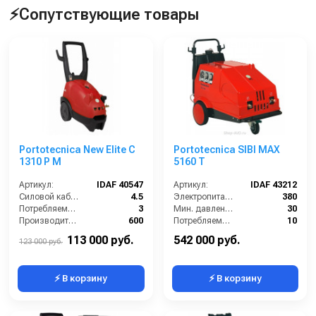
⚡Сопутствующие товары
Portotecnica New Elite C
Portotecnica SIBI MAX
1310 P M
5160 T
Артикул:
IDAF 40547
Артикул:
IDAF 43212
Силовой кабель (м):
4.5
Электропитание (В):
380
Потребляемая мощность (Вт):
3
Мин. давление (бар):
30
Производительность (л/ч):
600
Потребляемая мощность (Вт):
10
Уровень шума (дБ):
69
Мощность (кВт):
12
113 000 руб.
542 000 руб.
123 000 руб.
⚡ В корзину
⚡ В корзину