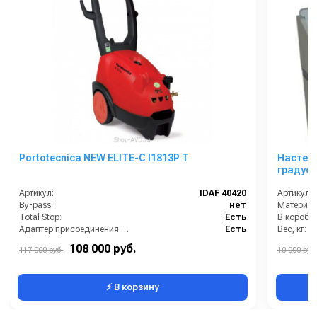
Portotecnica NEW ELITE-C I1813P T
Настенн
градус
Артикул:
IDAF 40420
Артикул:
By-pass:
нет
Материал
Total Stop:
Есть
В коробке
Адаптер присоединения к шлангу:
Есть
Вес, кг:
Бак для моющих средств:
Есть
Сегмент:
108 000 руб.
117 000 руб.
10 000 руб.
Бренд:
IPC Portotecnica
⚡ В корзину