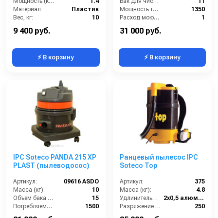
Мощность (кВт):
1.4
Бак для чистой воды (л):
11
Материал:
Пластик
Мощность турбины (Вт):
1350
Вес, кг:
10
Расход моющего раствора (л/мин):
1
Габаритные размеры, мм:
340х320х530
Разряжение (мБар):
247
9 400 руб.
31 000 руб.
⚡ В корзину
⚡ В корзину
IPC Soteco PANDA 215 XP
Ранцевый пылесос IPC
PLAST (пылеводосос)
Soteco Top
Артикул:
09616 ASDO
Артикул:
375
Масса (кг):
10
Масса (кг):
4.8
Объем бака (л):
15
Удлинительные трубки (м):
2х0,5 алюминий в пластике
Потребляемая мощность (Вт):
1500
Разряжение (мБар):
250
Удлинительные трубки (м):
2х0,5 алюминий в пластике
Размеры (ДхШхВ):
350х420х520