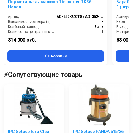
Подметальная машина Tielburger TK36
Барабан
Honda
1 (нерж.
Артикул:
AD-352-240TS / AD-352-040TS
Артикул:
Вместимость бункера (л):
-
Вход:
Колёсный привод:
Есть
Выход:
Количество центральных мусоросборных валиков (шт):
1
Материал
Рабочая ширина (мм):
800
В коробке
314 000 руб.
63 000 
Рабочая ширина центральной щётки (мм):
800
Вес, кг:
⚡ В корзину
⚡Сопутствующие товары
IPC Soteco Idro Clean
IPC Soteco PANDA 515/26