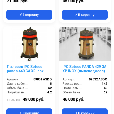
21 000 руб.
35 000 руб.
⚡ В корзину
⚡ В корзину
Пылесос IPC Soteco
IPC Soteco PANDA 429 GA
panda 440 GA XP Inox
XP INOX (пылеводосос)
(пылеводосос)
Артикул:
09851 ASDO
Артикул:
09832 ASDO
Длина кабеля (м):
8
Расход воздуха (л/сек):
142
Объем бака (л):
62
Номинальный диаметр принадлежностей (мм):
40
Потребляемая мощность (кВт):
4.2
Объём бака (л):
62
Расход воздуха (л/сек):
213
Рабочая ширина основной насадки (мм):
Отсутствует
49 000 руб.
46 000 руб.
51 000 руб.
⚡ В корзину
⚡ В корзину