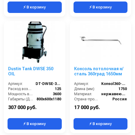
⚡ В корзину
⚡ В корзину
Dustin Tank DWSE 350
Консоль потолочная н/
OIL
сталь 360град 1650мм
Артикул:
DT-DWSE-350-OIL
Артикул:
Konsol360-1650
Расход воздуха (л/сек):
125
Длина (мм):
1750
Мощность всасывающих турбин (Вт):
3600
Материал:
нержавеющая сталь
Габариты (ДхШхВ):
800х600х1180
Страна-производитель:
Россия
Разрежение / сила всасывания (мбар):
230
307 000 руб.
17 000 руб.
⚡ В корзину
⚡ В корзину