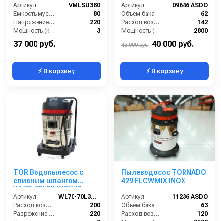
Артикул:
VMLSU380
Артикул:
09646 ASDO
Ёмкость мусоросборника (л):
80
Объем бака (л):
62
Напряжение (В):
220
Расход воздуха (л/сек):
142
Мощность (кВт):
3
Мощность (Вт):
2800
Длина сетевого шнура (м):
7.2
Напряжение (В):
220
37 000 руб.
40 000 руб.
43 000 руб.
⚡ В корзину
⚡ В корзину
TOR Водопылесос с
Пылеводосос TORNADO
сливным шлангом
429 FLOWMIX INOX
WL70-70L3B INOX (3
мотора)
Артикул:
WL70-70L3B INOX
Артикул:
11236 ASDO
Расход воздуха (л/сек):
200
Объем бака (л):
63
Разрежение / сила всасывания (мбар):
220
Расход воздуха (л/сек):
120