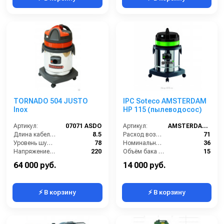
TORNADO 504 JUSTO
IPC Soteco AMSTERDAM
Inox
HP 115 (пылеводосос)
Артикул:
07071 ASDO
Артикул:
AMSTERDAM115
Длина кабеля (м):
8.5
Расход воздуха (л/сек):
71
Уровень шума (дБ):
78
Номинальный диаметр принадлежностей (мм):
36
Напряжение (В):
220
Объём бака (л):
15
Мощность (кВт):
1.5
Разрежение / сила всасывания (мбар):
219
64 000 руб.
14 000 руб.
⚡ В корзину
⚡ В корзину