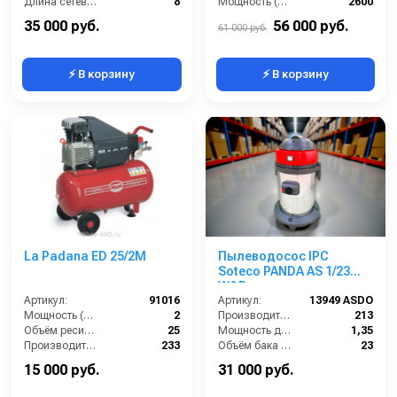
Длина сетевого шнура (м):
8
Мощность (Вт):
2600
Мощность (кВт):
3.0
Напряжение (В):
220
35 000 руб.
56 000 руб.
61 000 руб.
⚡ В корзину
⚡ В корзину
La Padana ED 25/2М
Пылеводосос IPC
Soteco PANDA AS 1/23
W&D
Артикул:
91016
Артикул:
13949 ASDO
Мощность (л/с):
2
Производительность (м3/час):
213
Объём ресивера (л):
25
Мощность двигателя (кВт):
1,35
Производительность на выходе (л/мин):
233
Объём бака (л):
23
Рабочее давление (PSI):
116
Напряжение:
220
15 000 руб.
31 000 руб.