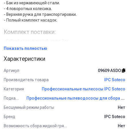
- Бак из нержавеющей стали.
- 4 поворотных колесика.
- Верхняя ручка для транспортировки.
- Полный комплект насадок.
Комплект поставки:
- Гибкий всасывающий шланг 2 м.
- Соединительное колено.
Показать полностью
- Удлинительная трубка алюминий/пластик 2х0.5 м.
Характеристики
- Переключаемая насадка ковер-пол, рабочая ширина 250 мм.
- Насадка для сбора жидкости, рабочая ширина 250 мм.
- Насадка для мебели / обивки.
Артикул
09609 ASDO
- Щелевая насадка.
Производитель товара
IPC Soteco
- Круглая насадка-щетка.
Категория
Профессиональные пылесосы IPC Soteco
Применение:
Подкатегория
Профессиональные пылеводососы для сбора сухой и жидкой грязи IPC Soteco
Уборка на маленькой площади: в хостеле, небольшой точке
Бесшумный режим работы
Нет
розничной торговли, на автомойке.
Бренд
IPC Soteco
Возможность сбора жидкой грязи
Нет