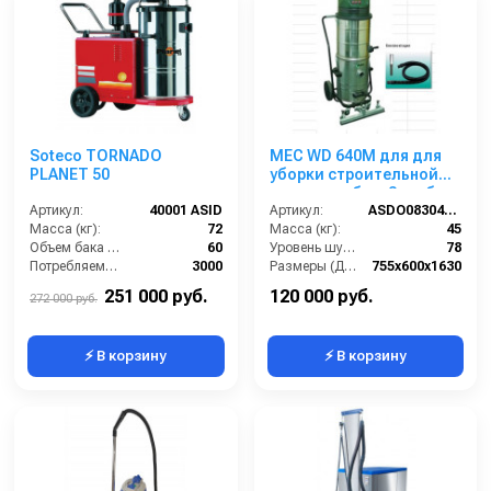
Soteco TORNADO
MEC WD 640M для для
PLANET 50
уборки строительной
пыли,мет. бак, 3 турб,
Артикул:
40001 ASID
3300 Вт, 112 л.гараж.к.
Артикул:
ASDO08304/MEC V640 M
Масса (кг):
72
Масса (кг):
45
Объем бака (л):
60
Уровень шума (дБ):
78
Потребляемая мощность (Вт):
3000
Размеры (ДхШхВ):
755х600х1630
Разряжение (мБар):
275
Потребляемая мощность (кВт):
3300
251 000 руб.
120 000 руб.
272 000 руб.
⚡ В корзину
⚡ В корзину