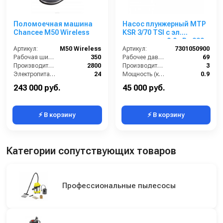
Поломоечная машина
Насос плунжерный MTP
Chancee M50 Wireless
KSR 3/70 TSI с эл.
двигателем 0,9 кВт 220
Артикул:
M50 Wireless
В
Артикул:
7301050900
Рабочая ширина (мм):
350
Рабочее давление (бар):
69
Производительность по площади (м2/ч):
2800
Производительность (л/мин):
3
Электропитание (В):
24
Мощность (кВт):
0.9
Масса (кг):
151
Обороты двигателя (об/мин):
1450
243 000 руб.
45 000 руб.
⚡ В корзину
⚡ В корзину
Категории сопутствующих товаров
Профессиональные пылесосы