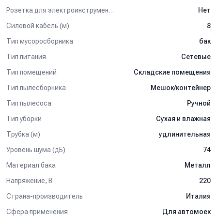
Розетка для электроинструмента
Нет
Силовой кабель (м)
8
Тип мусоросборника
бак
Тип питания
Сетевые
Тип помещений
Складские помещения
Тип пылесборника
Мешок/контейнер
Тип пылесоса
Ручной
Тип уборки
Сухая и влажная
Трубка (м)
удлинительная
Уровень шума (дБ)
74
Материал бака
Металл
Напряжение, В
220
Страна-производитель
Италия
Сфера применения
Для автомоек