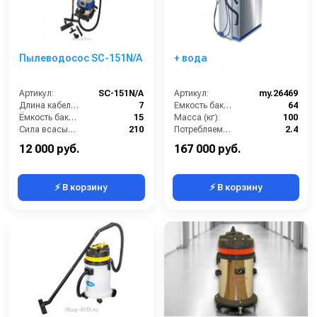
Пылеводосос SC-151N/А
+ вода
Артикул:
SC-151N/А
Артикул:
my.26469
Длина кабеля (м):
7
Емкость бака для мусора (л):
64
Ёмкость бака (л):
15
Масса (кг):
100
Сила всасывания (мбар):
210
Потребляемая мощность (кВт):
2.4
Напряжение (В):
220
Количество турбин (шт):
2
12 000 руб.
167 000 руб.
⚡ В корзину
⚡ В корзину