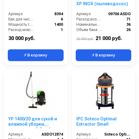
XP INOX (пылеводосос)
Артикул:
8394
Артикул:
09706 ASDO
Бак для чистой воды (л):
6
Расход воздуха (л/сек):
71
Мощность турбины (Вт):
1400
Номинальный диаметр принадлежностей (мм):
36
Расход моющего раствора (л/мин):
1
Объём бака (л):
26
Разряжение (мБар):
220
Рабочая ширина основной насадки (мм):
250
30 000 руб.
21 000 руб.
22 000 руб.
⚡ В корзину
⚡ В корзину
YP 1400/20 для сухой и
IPC Soteco Optimal
влажной уборки,
Extractor Small
пластиковый бак,1
турб., 20 л. 1400 Вт
Артикул:
ASDO12874
Артикул:
Soteco Optimal Extractor Small