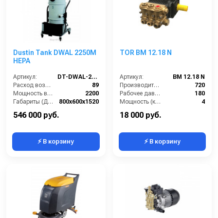
Dustin Tank DWAL 2250M
TOR BM 12.18 N
HEPA
Артикул:
DT-DWAL-2250M-HEPA
Артикул:
BM 12.18 N
Расход воздуха (л/сек):
89
Производительность (л/ч):
720
Мощность всасывающих турбин (Вт):
2200
Рабочее давление (бар):
180
Габариты (ДхШхВ):
800х600х1520
Мощность (кВт):
4
Площадь основного фильтра (см2):
30000
Электропитание (В):
380
546 000 руб.
18 000 руб.
⚡ В корзину
⚡ В корзину