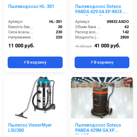
Пылеводосос HL-301
Пылеводосос Soteco
PANDA 429 GA XP INOX 2-
х турбинный
Артикул:
HL-301
Артикул:
09832 ASDO
Ёмкость бака (л):
30
Объем бака (л):
62
Сила всасывания (мбар):
230
Расход воздуха (л/сек):
142
Напряжение (В):
220
Мощность (Вт):
2800
Мощность (кВт):
1.5
Напряжение (В):
220
11 000 руб.
41 000 руб.
45 000 руб.
⚡ В корзину
⚡ В корзину
Пылесос VinnerMyer
Пылеводосос Soteco
LSU380
PANDA 429M GA XP
PLAST