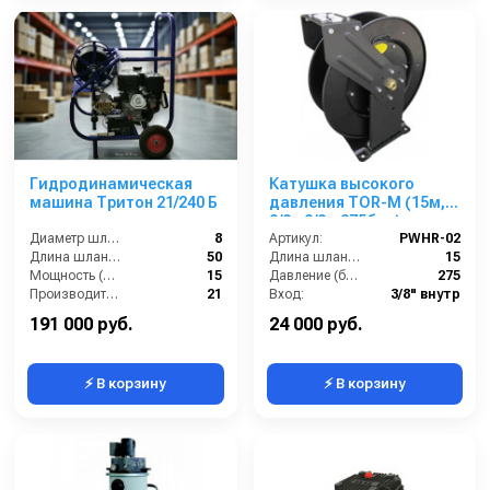
Гидродинамическая
Катушка высокого
машина Тритон 21/240 Б
давления TOR-M (15м,
3/8г-3/8г, 275бар)
Диаметр шланга (⌀) мм::
8
Артикул:
PWHR-02
Длина шланга (м):
50
Длина шланга (м):
15
Мощность (л/с):
15
Давление (бар):
275
Производительность (л/мин):
21
Вход:
3/8" внутр
Выход:
3/4" внутр
191 000 руб.
24 000 руб.
⚡ В корзину
⚡ В корзину