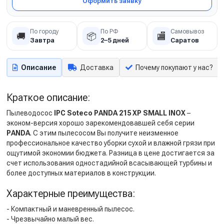
Оформить заявку
По городу
По РФ
Самовывоз
🚚
📦
🏬
Завтра
2–5 дней
Саратов
Описание
Доставка
Почему покупают у нас?
Краткое описание:
Пылеводосос
IPC Soteco PANDA 215 XP SMALL INOX
–
эконом-версия хорошо зарекомендовавшей себя серии
PANDA
. С этим пылесосом Вы получите неизменное
профессиональное качество уборки сухой и влажной грязи при
ощутимой экономии бюджета. Разница в цене достигается за
счет использования одностадийной всасывающей турбины и
более доступных материалов в конструкции.
Характерные преимущества:
- Компактный и маневренный пылесос.
- Чрезвычайно малый вес.